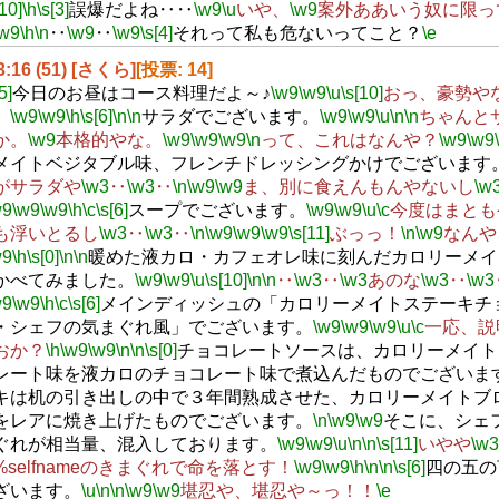
[10]
\h
\s[3]
誤爆だよね‥‥
\w9
\u
いや、
\w9
案外ああいう奴に限っ
\w9
\h
\n
‥
\w9
‥
\w9
\s[4]
それって私も危ないってこと？
\e
13:16 (51) [さくら]
[投票: 14]
5]
今日のお昼はコース料理だよ～♪
\w9
\w9
\u
\s[10]
おっ、豪勢や
。
\w9
\w9
\h
\s[6]
\n
\n
サラダでございます。
\w9
\w9
\u
\n
\n
ちゃんと
か。
\w9
本格的やな。
\w9
\w9
\w9
\n
って、これはなんや？
\w9
\w9
メイトベジタブル味、フレンチドレッシングかけでございます
がサラダや
\w3
‥
\w3
‥
\n
\w9
\w9
ま、別に食えんもんやないし
\w
w9
\w9
\w9
\h
\c
\s[6]
スープでございます。
\w9
\w9
\u
\c
今度はまとも
も浮いとるし
\w3
‥
\w3
‥
\n
\w9
\w9
\w9
\s[11]
ぶっっ！
\n
\w9
なんや
w9
\h
\s[0]
\n
\n
暖めた液カロ・カフェオレ味に刻んだカロリーメイ
かべてみました。
\w9
\w9
\u
\s[10]
\n
\n
‥
\w3
‥
\w3
あのな
\w3
‥
\w3
w9
\w9
\h
\c
\s[6]
メインディッシュの「カロリーメイトステーキチ
・シェフの気まぐれ風」でございます。
\w9
\w9
\w9
\u
\c
一応、説
おか？
\h
\w9
\w9
\n
\n
\s[0]
チョコレートソースは、カロリーメイト
レート味を液カロのチョコレート味で煮込んだものでございま
キは机の引き出しの中で３年間熟成させた、カロリーメイトブ
をレアに焼き上げたものでございます。
\n
\w9
\w9
そこに、シェフ%
ぐれが相当量、混入しております。
\w9
\w9
\u
\n
\n
\s[11]
いやや
\w3
%selfnameのきまぐれで命を落とす！
\w9
\w9
\h
\n
\n
\s[6]
四の五の
ざいます。
\u
\n
\n
\w9
\w9
堪忍や、堪忍や～っ！！
\e