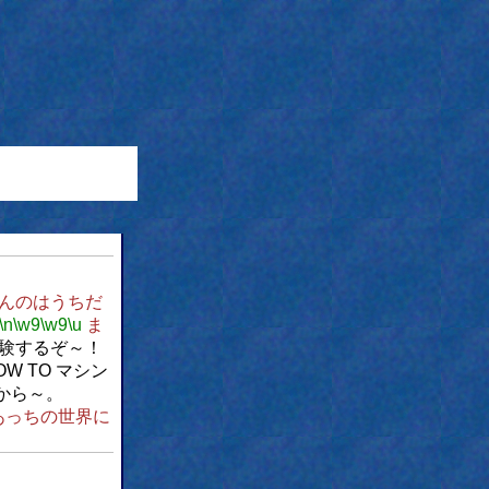
てんのはうちだ
\n
\w9
\w9
\u
ま
2の実験するぞ～！
W TO マシン
から～。
あっちの世界に