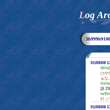
Log Ar
3b999b91
01/09/08 
\t
\h
\s[
けや
ぁな
\n
\n
\
語 Z
\w9
\n
行っ
01/09/08 