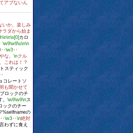
てアブないん
ないか。楽しみ
サラダから始ま
\h
\n
\n
\s[0]
カロ
。
\w9
\w9
\u
\n
\n
3
‥
\w3
‥
やな。
\n
クル
、これは！？
トスティック
‥
ョコレートソ
明も聞かせて
ブロックのチ
す。
\w9
\w9
\n
ス
ロックのチー
selfnameの
‥
\w3
‥
\n
絶対
言わずに食え