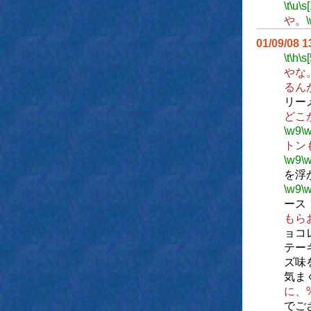
\t
\u
\s
や。
01/09/08 
\t
\h
\s[
やな
るん
リー
どこ
\w9
\
トン
\w9
\
を浮
\w9
\
ース
もら
ョコ
テー
ズ味
気ま
に、
でご