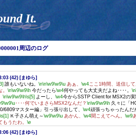
ound It.
00000001周辺のログ
13:03 (42) [まゆら]
3]
誰もいないね。
\n
\n
\w9
\w9
\u
あぁ、
\w4
ここ1時間、送信し
な。
\n
\w9
\w9
\h
今だったら
\w4
何やっても大丈夫だよね‥‥。
\n
。
\n
\w9
\w9
\h
\s[5]
よーし、
\w4
今からSSTP Client for MSX
w9
\w9
\u
‥‥何でいまさらMSX2なんだ？
\n
\w9
\w9
\h
久々に「HO
80/6809マスター編」引っ張り出して、
\w4
頑張っちゃったんだ
\s[1]
Ｋ子さん萌え～
\w9
\w9
\u
あかん、
\w4
聞こえてへん。
\w9
てもうたわ。
\e
13:06 (42) [まゆら]