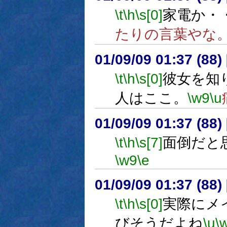
\t
\h
\s[0]
家電か・
たりの言葉やな
01/09/09 01:37 (8
\t
\h
\s[0]
彼女を知
人はここ。
\w9
\u
01/09/09 01:37 (8
\t
\h
\s[7]
面倒だと
\w9
\e
01/09/09 01:37 (8
\t
\h
\s[0]
実際にメ
びそうだよね
\u
\