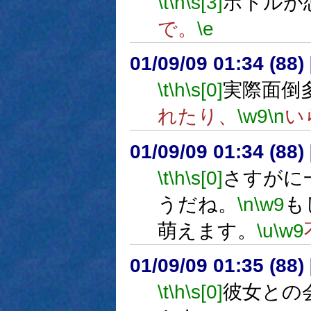
\t
\h
\s[3]
ボトルが
で。
\e
01/09/09 01:34 (8
\t
\h
\s[0]
実際面倒
れたり、
\w9
\n
い
01/09/09 01:34 (8
\t
\h
\s[0]
さすがに
うだね。
\n
\w9
も
萌えます。
\u
\w9
01/09/09 01:35 (8
\t
\h
\s[0]
彼女との