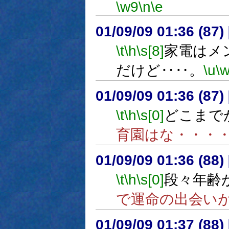
\w9
\n
\e
01/09/09 01:36 (8
\t
\h
\s[8]
家電はメ
だけど‥‥。
\u
\
01/09/09 01:36 (8
\t
\h
\s[0]
どこまで
育園はな・・・
01/09/09 01:36 (8
\t
\h
\s[0]
段々年齢
で運命の出会い
01/09/09 01:37 (8