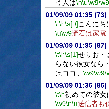
う人は
\n
\u
\w9
\w
01/09/09 01:35 (7
\t
\h
\s[0]
こんにち
\u
\w9
流石は家電
01/09/09 01:35 (8
\t
\h
\s[1]
せりお・
らない彼女なら
はココ。
\w9
\w9
\
01/09/09 01:36 (8
\t
\h
初めての彼女
\w9
\n
\u
送信者も