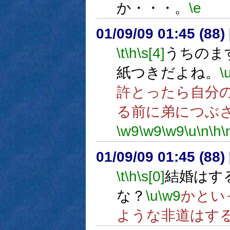
か・・・。
\e
01/09/09 01:45 (8
\t
\h
\s[4]
うちのま
紙つきだよね。
\
許とったら自分
る前に弟につぶ
\w9
\w9
\w9
\u
\n
\h
\
01/09/09 01:45 (8
\t
\h
\s[0]
結婚はす
な？
\u
\w9
かとい
ような非道はす