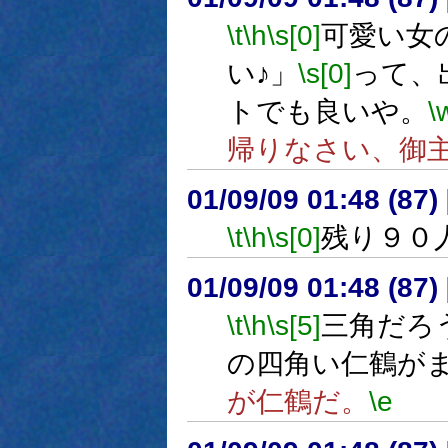
\t
\h
\s[0]
可愛い女
い♪」
\s[0]
って、
トでも良いや。
\
帰りなさい、御
01/09/09 01:48 (8
\t
\h
\s[0]
残り９０
01/09/09 01:48 (8
\t
\h
\s[5]
三角だろ
の四角い仁鶴が
が仁鶴だ。
\e