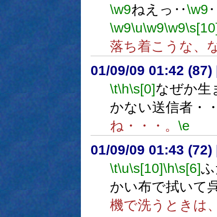
\w9
ねえっ‥
\w9
\w9
\u
\w9
\w9
\s[10
落ち着こうな、
01/09/09 01:42 (8
\t
\h
\s[0]
なぜか生
かない送信者・
ね・・・。
\e
01/09/09 01:43 (7
\t
\u
\s[10]
\h
\s[6]
ふ
かい布で拭いて
機で洗うときは