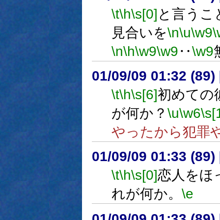
\t
\h
\s[0]
と言うこ
見合いを
\n
\u
\w9
\
\n
\h
\w9
\w9
‥
\w9
01/09/09 01:32 (8
\t
\h
\s[6]
初めての
が何か？
\u
\w6
\s[
やったから犯罪
01/09/09 01:33 (8
\t
\h
\s[0]
恋人をほ
れが何か。
\e
01/09/09 01:33 (8