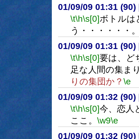
01/09/09 01:31 (9
\t
\h
\s[0]
ボトルは
う・・・・・・
01/09/09 01:31 (9
\t
\h
\s[0]
要は、ど
足な人間の集ま
りの集団か？
\e
01/09/09 01:32 (9
\t
\h
\s[0]
今、恋人
ここ。
\w9
\e
01/09/09 01:32 (9