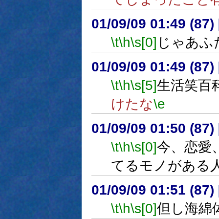
01/09/09 01:49 (8
\t
\h
\s[0]
じゃあふ
01/09/09 01:49 (8
\t
\h
\s[5]
生活笑百
けたな
\e
01/09/09 01:50 (8
\t
\h
\s[0]
今、恋愛
てるモノがある
01/09/09 01:51 (8
\t
\h
\s[0]
但し海綿