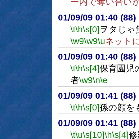
ー内で奪い合い
01/09/09 01:40 (8
\t
\h
\s[0]
ヲタじゃ
\w9
\w9
\u
ネット
01/09/09 01:40 (8
\t
\h
\s[4]
保育園児
者
\w9
\n
\e
01/09/09 01:41 (8
\t
\h
\s[0]
孫の顔を
01/09/09 01:41 (8
\t
\u
\s[10]
\h
\s[4]
修