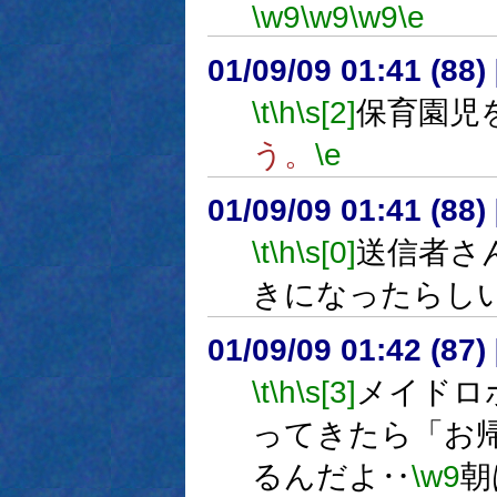
\w9
\w9
\w9
\e
01/09/09 01:41 (8
\t
\h
\s[2]
保育園児
う。
\e
01/09/09 01:41 (8
\t
\h
\s[0]
送信者さ
きになったらし
01/09/09 01:42 (8
\t
\h
\s[3]
メイドロ
ってきたら「お
るんだよ‥
\w9
朝