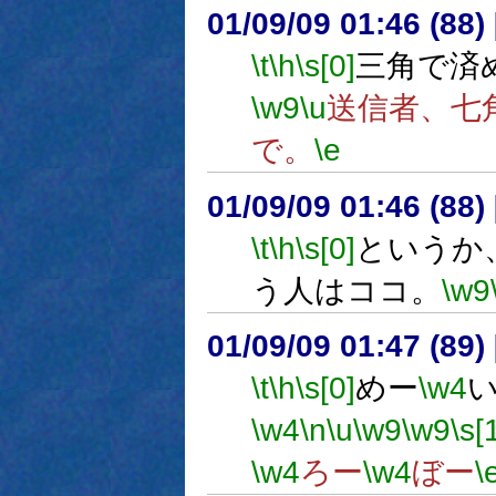
01/09/09 01:46 (8
\t
\h
\s[0]
三角で済
\w9
\u
送信者、七
で。
\e
01/09/09 01:46 (8
\t
\h
\s[0]
というか
う人はココ。
\w9
01/09/09 01:47 (8
\t
\h
\s[0]
めー
\w4
\w4
\n
\u
\w9
\w9
\s[
\w4
ろー
\w4
ぼー
\