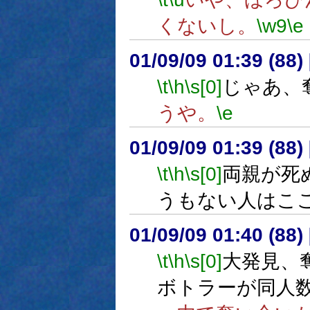
くないし。
\w9
\e
01/09/09 01:39 (8
\t
\h
\s[0]
じゃあ、
うや。
\e
01/09/09 01:39 (8
\t
\h
\s[0]
両親が死
うもない人はこ
01/09/09 01:40 (8
\t
\h
\s[0]
大発見、
ボトラーが同人