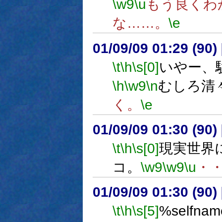
\w9
\u
もう良くわ
な……。
\e
01/09/09 01:29 (9
\t
\h
\s[0]
いやー、
\h
\w9
\n
むしろ清
く。
\e
01/09/09 01:30 (9
\t
\h
\s[0]
現実世界
コ。
\w9
\w9
\u
・
01/09/09 01:30 (9
\t
\h
\s[5]
%selfn