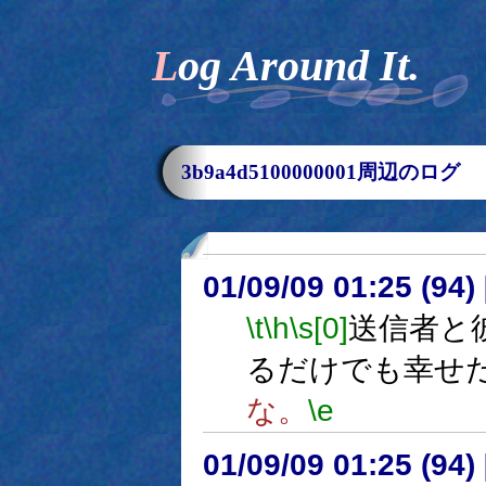
Log Around It.
3b9a4d5100000001周辺のログ
01/09/09 01:25 (9
\t
\h
\s[0]
送信者と
るだけでも幸せ
な。
\e
01/09/09 01:25 (9