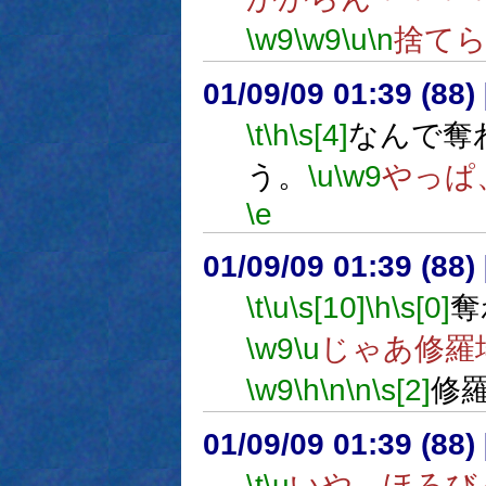
\w9
\w9
\u
\n
捨て
01/09/09 01:39 (8
\t
\h
\s[4]
なんで奪
う。
\u
\w9
やっぱ
\e
01/09/09 01:39 (8
\t
\u
\s[10]
\h
\s[0]
奪
\w9
\u
じゃあ修羅
\w9
\h
\n
\n
\s[2]
修
01/09/09 01:39 (8
\t
\u
いや、ほろび