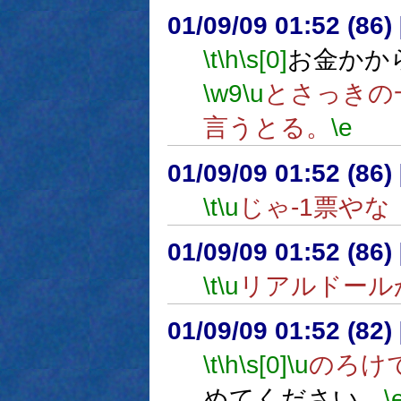
01/09/09 01:52 (8
\t
\h
\s[0]
お金かか
\w9
\u
とさっきの
言うとる。
\e
01/09/09 01:52 (8
\t
\u
じゃ-1票やな
01/09/09 01:52 (8
\t
\u
リアルドール
01/09/09 01:52 (82
\t
\h
\s[0]
\u
のろけ
めてください。
\