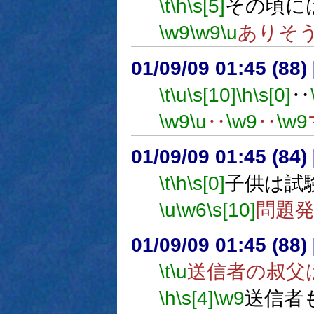
\t
\h
\s[5]
その頃に
\w9
\w9
\u
ありそ
01/09/09 01:45 (8
\t
\u
\s[10]
\h
\s[0]
‥
\w9
\u
‥
\w9
‥
\w9
01/09/09 01:45 (84
\t
\h
\s[0]
子供は試
\u
\w6
\s[10]
問題
01/09/09 01:45 (8
\t
\u
送信者の叔父
\h
\s[4]
\w9
送信者