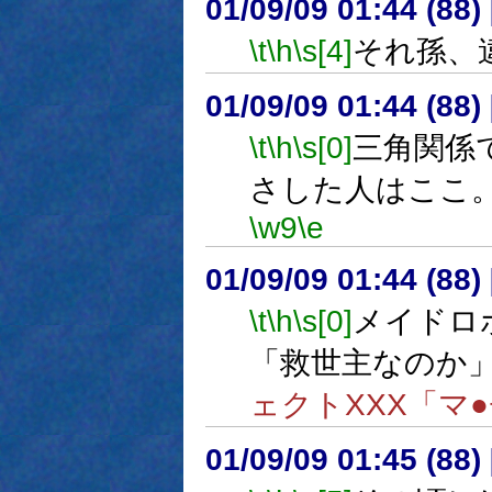
01/09/09 01:44 (8
\t
\h
\s[4]
それ孫、
01/09/09 01:44 (8
\t
\h
\s[0]
三角関係
さした人はここ
\w9
\e
01/09/09 01:44 (8
\t
\h
\s[0]
メイドロ
「救世主なのか
ェクトXXX「マ
01/09/09 01:45 (8