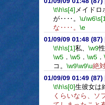
01/09/09 01:48 (8
\t
\h
\s[4]
メイドロ
が‥‥。
\u
\w6
\s[
な‥‥。
\e
01/09/09 01:48 (8
\t
\h
\s[1]
私、
\w9
\w5
．
\w5
．
\w5
．
コ。
\w9
\w9
\u
絶
01/09/09 01:49 (8
\t
\h
\s[0]
生彼女は
くらいなら、ソ
てしまったこと