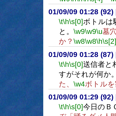
01/09/09 01:28 (9
\t
\h
\s[0]
ボトルは
と。
\w9
\w9
\u
墓
か？
\w8
\w8
\h
\s[2
01/09/09 01:28 (87
\t
\h
\s[0]
送信者と
すがそれが何か
た、
\w4
ボトルを
01/09/09 01:29 (9
\t
\h
\s[0]
今日のＢ