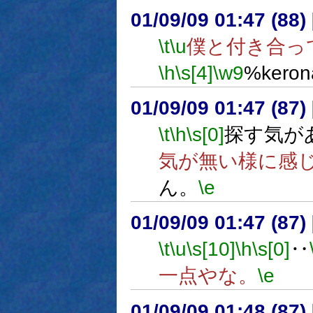
01/09/09 01:47 (8
\t
\u
僕と付き合っ
\h
\s[4]
\w9
%ker
01/09/09 01:47 (8
\t
\h
\s[0]
探す気が
気が無い様に感
ん。
\e
01/09/09 01:47 (8
\t
\u
\s[10]
\h
\s[0]
‥
一点やな。
\e
01/09/09 01:48 (8