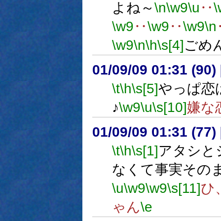
よね～
\n
\w9
\u
‥
\
\w9
‥
\w9
‥
\w9
\n
\w9
\n
\h
\s[4]
ごめ
01/09/09 01:31 (9
\t
\h
\s[5]
やっぱ恋
♪
\w9
\u
\s[10]
嫌な
01/09/09 01:31 (7
\t
\h
\s[1]
アタシと
なくて事実その
\u
\w9
\w9
\s[11]
ひ
ゃん
\e