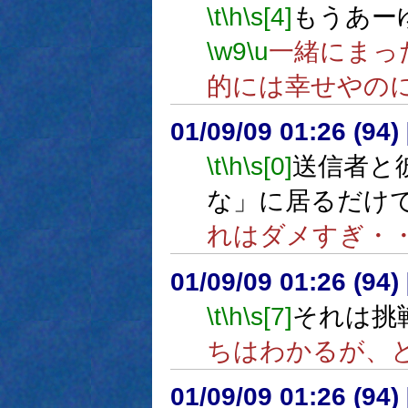
\t
\h
\s[4]
もうあー
\w9
\u
一緒にまっ
的には幸せやの
01/09/09 01:26 (9
\t
\h
\s[0]
送信者と
な」に居るだけ
れはダメすぎ・
01/09/09 01:26 (9
\t
\h
\s[7]
それは挑
ちはわかるが、
01/09/09 01:26 (9