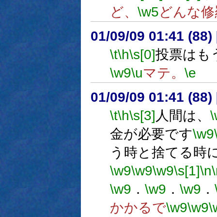
ど、
\w5
どんな修
01/09/09 01:41 (8
\t
\h
\s[0]
投票はも
\w9
\u
マテ。
\e
01/09/09 01:41 (8
\t
\h
\s[3]
人間は、
金が必要です
\w9
う時と捨てる時
\w9
\w9
\w9
\s[1]
\n
\w9
．
\w9
．
\w9
．
かかるで
\w9
\w9
\