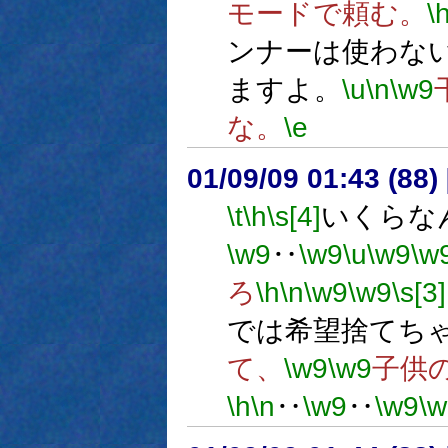
モードで頼む。
\
ンナーは使わな
ますよ。
\u
\n
\w9
な。
\e
01/09/09 01:43 (8
\t
\h
\s[4]
いくらな
\w9
‥
\w9
\u
\w9
\w
ろ
\h
\n
\w9
\w9
\s[3]
では希望捨てち
て、
\w9
\w9
子供
\h
\n
‥
\w9
‥
\w9
\w