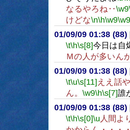
なるやろね‥
\w9
けどな
\n
\h
\w9
\w
01/09/09 01:38 (8
\t
\h
\s[8]
今日は自
Ｍの人が多いん
01/09/09 01:38 (8
\t
\u
\s[11]
ええ話
ん。
\w9
\h
\s[7]
誰
01/09/09 01:38 (8
\t
\h
\s[0]
\u
人間よ
かからん・・・