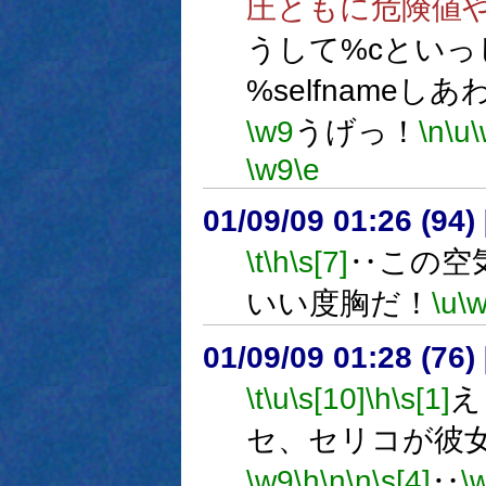
圧ともに危険値
うして%cとい
%selfnameしあ
\w9
うげっ！
\n
\u
\w9
\e
01/09/09 01:26 (9
\t
\h
\s[7]
‥この空
いい度胸だ！
\u
\
01/09/09 01:28 (7
\t
\u
\s[10]
\h
\s[1]
え
セ、セリコが彼
\w9
\h
\n
\n
\s[4]
‥
\