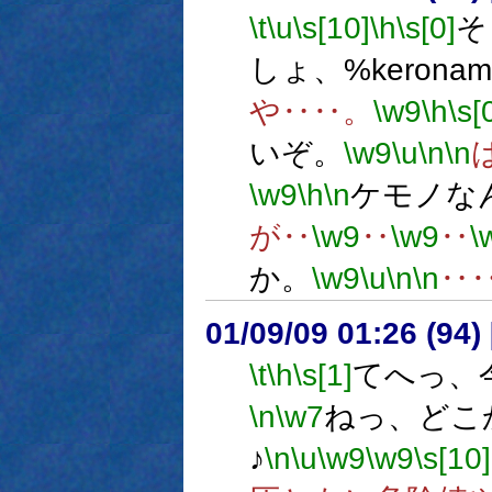
\t
\u
\s[10]
\h
\s[0]
そ
しょ、%kerona
や‥‥。
\w9
\h
\s[
いぞ。
\w9
\u
\n
\n
\w9
\h
\n
ケモノな
が‥
\w9
‥
\w9
‥
\
か。
\w9
\u
\n
\n
‥
01/09/09 01:26 (9
\t
\h
\s[1]
てへっ、
\n
\w7
ねっ、どこ
♪
\n
\u
\w9
\w9
\s[10]