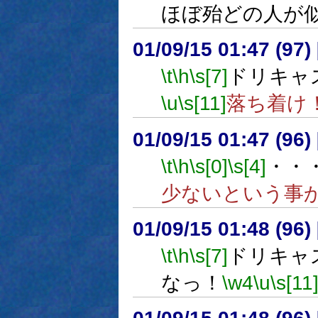
ほぼ殆どの人が
01/09/15 01:47 (9
\t
\h
\s[7]
ドリキャ
\u
\s[11]
落ち着け
01/09/15 01:47 (9
\t
\h
\s[0]
\s[4]
・・
少ないという事
01/09/15 01:48 (9
\t
\h
\s[7]
ドリキャ
なっ！
\w4
\u
\s[11