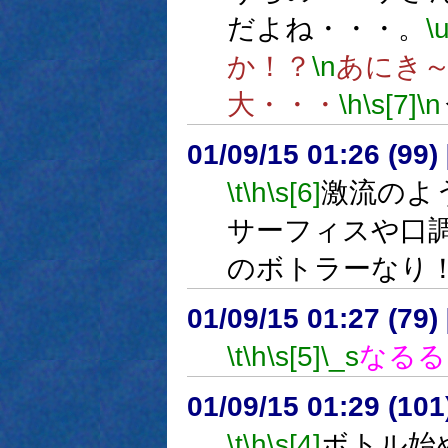
だよね・・・。
\
か！？
\n
あにき
大・・・
\h
\s[7]
\n
01/09/15 01:26 (9
\t
\h
\s[6]
激流のよ
サーフィスや口
のボトラーなり
01/09/15 01:27 (79
\t
\h
\s[5]
\_s
なるる
01/09/15 01:29 (1
\t
\h
\s[4]
ボトル始