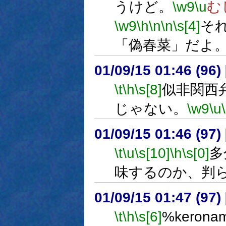
うけど。
\w9
\u
む
\w9
\h
\n
\n
\s[4]
そ
「偽春菜」だよ
01/09/15 01:46 (9
\t
\h
\s[8]
似非関西
じゃない。
\w9
\u
01/09/15 01:46 (9
\t
\u
\s[10]
\h
\s[0]
多
味するのか、判
01/09/15 01:47 (9
\t
\h
\s[6]
%kero