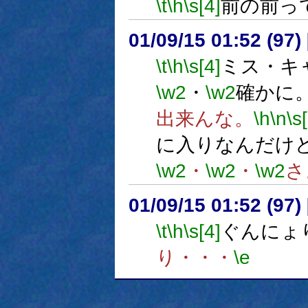
\t
\h
\s[4]
前の前っ
01/09/15 01:52 (9
\t
\h
\s[4]
ミス・キ
\w2
・
\w2
確かに
出来んな。
\h
\n
\s
に入りなんだけ
\w2
・
\w2
・
\w2
さ
01/09/15 01:52 (9
\t
\h
\s[4]
ぐんにょ
り・・・
\e