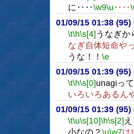
に‥‥
\w9
\u
‥‥
01/09/15 01:38 (9
\t
\h
\s[4]
うなぎか
なぎ自体短命や
うな！！
\e
01/09/15 01:39 (9
\t
\h
\s[0]
unagi
いろいろあるん
01/09/15 01:39 (9
\t
\u
\s[10]
\h
\s[2]
え
小なの？
\u
\w7
は