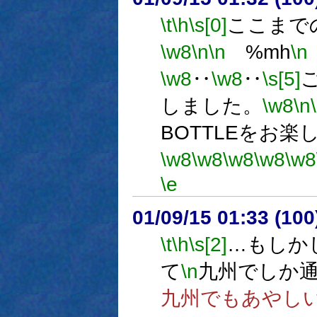
\t
\h
\s[0]
ここまで
\w8
\n
\n
%mh
\n
\w8
‥
\w8
‥
\s[5]
しました。
\w8
\n
BOTTLEをお
\w8
\w8
\w8
\w8
\w8
\e
01/09/15 01:33 (1
\t
\h
\s[2]
…もしか
て
\n
九州でしか
九州でもあやし