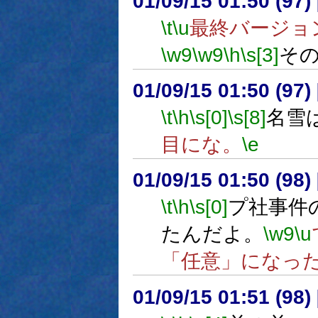
01/09/15 01:50 (9
\t
\u
最終バージョ
\w9
\w9
\h
\s[3]
そ
01/09/15 01:50 (9
\t
\h
\s[0]
\s[8]
名雪
目にな。
\e
01/09/15 01:50 (9
\t
\h
\s[0]
プ社事件
たんだよ。
\w9
\u
「任意」になっ
01/09/15 01:51 (9