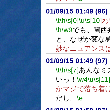
01/09/15 01:49 (9
\t
\h
\s[0]
\u
\s[10]
わ
\h
\w9
でも、関西
と、なぜか変な
妙なニュアンス
01/09/15 01:49 (9
\t
\h
\s[7]
あんなミ
いっ！
\w4
\u
\s[11
かマジで落ち着
だし。
\e