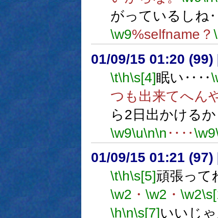
がっているしね
\w9
%selfname？
01/09/15 01:20 (9
\t
\h
\s[4]
眠い‥‥
つも出来てへん
ら2日出かける
\w9
\u
\n
\n
‥‥
\w9
01/09/15 01:21 (9
\t
\h
\s[5]
頑張って
\w2
・
\w2
・
\w2
\s
\h
\n
\s[7]
いいじゃ