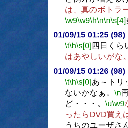
は、真のボトラ
\w9
\w9
\h
\n
\n
\s[4]
01/09/15 01:25 (9
\t
\h
\s[0]
四日くら
はあやしいがな
01/09/15 01:26 (9
\t
\h
\s[0]
あ～トリ
ないかなぁ。
\n
ど・・・。
\u
\w9
ったらDVD買え
うちのユーザさ