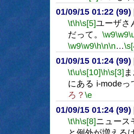
01/09/15 01:22 (9
\t
\h
\s[5]
ユーザさ
だって。
\w9
\w9
\
\w9
\w9
\h
\n
\n
…
\s[
01/09/15 01:24 (9
\t
\u
\s[10]
\h
\s[3]
ま
にある i-mode
ろ？
\e
01/09/15 01:24 (9
\t
\h
\s[8]
ニュース
と例外が増える