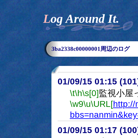
Log Around It.
3ba2338c00000001周辺のログ
01/09/15 01:15 (1
\t
\h
\s[0]
監視小屋
\w9
\u
\URL[
http:/
bbs=nanmin&key
01/09/15 01:17 (1