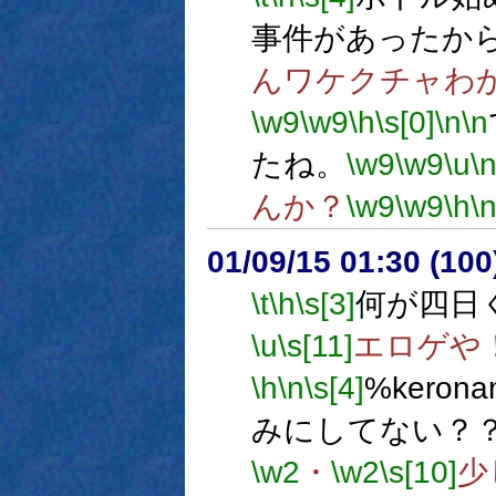
事件があったか
んワケクチャわ
\w9
\w9
\h
\s[0]
\n
\n
たね。
\w9
\w9
\u
\
んか？
\w9
\w9
\h
\
01/09/15 01:30 (1
\t
\h
\s[3]
何が四日
\u
\s[11]
エロゲや
\h
\n
\s[4]
%keron
みにしてない？
\w2
・
\w2
\s[10]
少