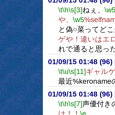
01/09/15 01:48 (9
\t
\h
\s[3]
ねぇ、
\w
や、
\w5
%selfna
と偽○菜ってど
ゲや！違いはエ
れで通ると思っ
01/09/15 01:48 (9
\t
\u
\s[11]
ギャル
最近%kerona
01/09/15 01:48 (9
\t
\h
\s[7]
声優付き
け！！
\e