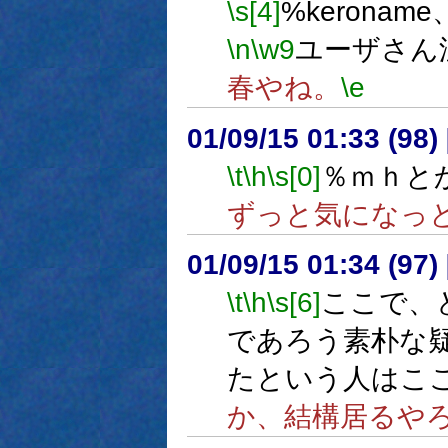
\s[4]
%keroname
\n
\w9
ユーザさん
春やね。
\e
01/09/15 01:33 (9
\t
\h
\s[0]
％ｍｈと
ずっと気になっ
01/09/15 01:34 (9
\t
\h
\s[6]
ここで、
であろう素朴な
たという人はこ
か、結構居るや