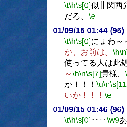
\t
\h
\s[0]
似非関西
だろ。
\e
01/09/15 01:44 (9
\t
\h
\s[0]
にょわ～
か、お前は。
\h
\n
使ってる人は此処
～
\h
\n
\s[7]
貴様、
か！！！
\u
\n
\s[11
いか！！！
\e
01/09/15 01:46 (9
\t
\h
\s[0]
‥‥
\w9