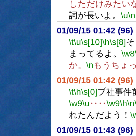
しただけみたい
詞が長いよ。
\u
\n
01/09/15 01:42 (9
\t
\u
\s[10]
\h
\s[8]
そ
まってるよ。
\w8
か。
\n
もうちょ
01/09/15 01:42 (9
\t
\h
\s[0]
プ社事件
\w9
\u
‥‥
\w9
\h
\n
れたんだよう！
\
01/09/15 01:43 (9