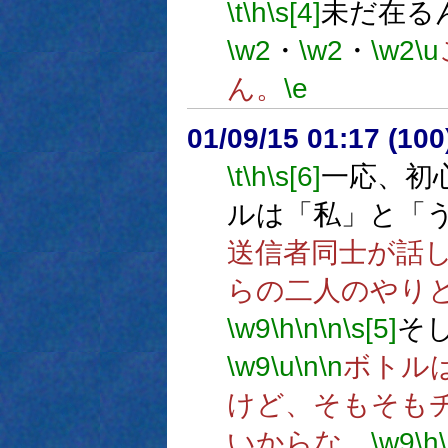
\t
\h
\s[4]
未だ在る
\w2
・
\w2
・
\w2
\u
ん。
\e
01/09/15 01:17 (1
\t
\h
\s[6]
一応、初
ルは「私」と「
送信者同士が話
らの二人のやり
\w9
\h
\n
\n
\s[5]
そ
\w9
\u
\n
\n
ボトル
けど、そもそも
いからな。
\w9
\h