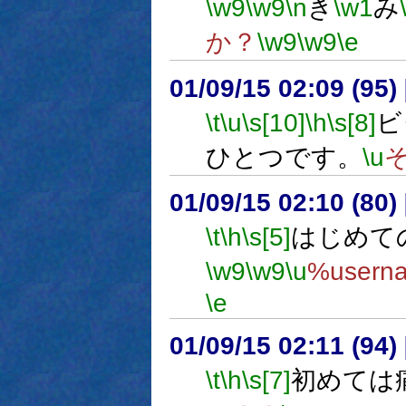
\w9
\w9
\n
き
\w1
み
か？
\w9
\w9
\e
01/09/15 02:09 (9
\t
\u
\s[10]
\h
\s[8]
ビ
ひとつです。
\u
01/09/15 02:10 (8
\t
\h
\s[5]
はじめてのCr
\w9
\w9
\u
%use
\e
01/09/15 02:11 (9
\t
\h
\s[7]
初めては