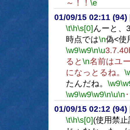
～！！
\e
01/09/15 02:11 (9
\t
\h
\s[0]
んーと、3.7
時点では
\n
偽<使
\w9
\w9
\n
\u
3.7.4
ると
\n
名前はユ
になっとるね。
\
たんだね。
\w9
\w
\w9
\w9
\w9
\n
\u
\n
01/09/15 02:12 (9
\t
\h
\s[0]
(使用禁