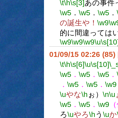
\t
\h
\s[3]
あの事件
\w5
．
\w5
．
\w5
．
の誕生や！
\w9
\w
的に間違っては
\w9
\w9
\w9
\u
\s[10
01/09/15 02:26 (8
\t
\h
\s[6]
\u
\s[10]
\_
\w5
．
\w5
．
\w5
．
．
\w5
．
\w5
．
\w9
\u
やな
\h
ぉ）
\n
\u
\w5
．
\w5
．
\w9
（
ろ
\u
やろ
\h
う
\u
か