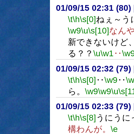
01/09/15 02:31 (8
\t
\h
\s[0]
ねぇ～う
\w9
\u
\s[10]
なん
新できないけど
る？？
\u
\w1
‥
\w
01/09/15 02:32 (7
\t
\h
\s[0]
‥
\w9
‥
\
ら。
\w9
\w9
\u
\s[1
01/09/15 02:33 (7
\t
\h
\s[8]
うにうに
構わんが。
\e