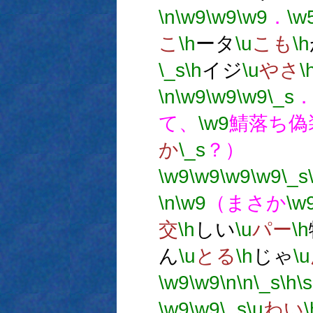
\n
\w9
\w9
\w9
．
\w
こ
\h
ータ
\u
こも
\h
\_s
\h
イジ
\u
やさ
\
\n
\w9
\w9
\w9
\_s
て、
\w9
鯖落ち偽
か
\_s
？）
\w9
\w9
\w9
\w9
\_s
\n
\w9
（まさか
\w
交
\h
しい
\u
パー
\h
ん
\u
とる
\h
じゃ
\u
\w9
\w9
\n
\n
\_s
\h
\s
\w9
\w9
\_s
\u
わい
\