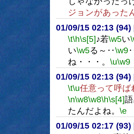
じゃなかったっ
ジョンがあった
01/09/15 02:13 (9
\t
\h
\s[5]
♪若
\w5
い
い
\w5
る～‥
\w9
ね・・・。
\u
\w9
01/09/15 02:13 (9
\t
\u
任意って呼ば
\n
\w8
\w8
\h
\s[4]
語
たんだよね。
\e
01/09/15 02:17 (9