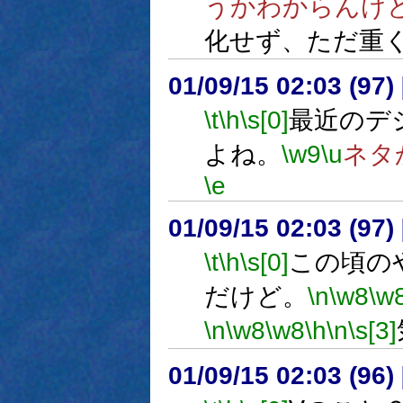
うかわからんけ
化せず、ただ重
01/09/15 02:03 (9
\t
\h
\s[0]
最近のデ
よね。
\w9
\u
ネタ
\e
01/09/15 02:03 (9
\t
\h
\s[0]
この頃の
だけど。
\n
\w8
\w
\n
\w8
\w8
\h
\n
\s[3]
01/09/15 02:03 (9