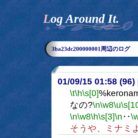
Log Around It.
3ba23dc200000001周辺のログ
01/09/15 01:58 (9
\t
\h
\s[0]
%kero
なの?
\n
\w8
\u
\s[1
\n
\w8
\h
\s[3]
\n
‥
\
そうや、ミナミ