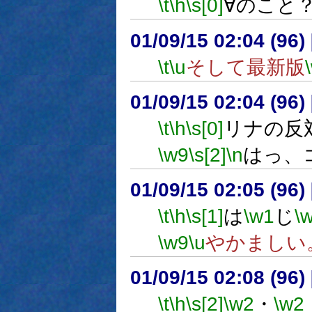
\t
\h
\s[0]
∀のこと
01/09/15 02:04 (9
\t
\u
そして最新版
01/09/15 02:04 (9
\t
\h
\s[0]
リナの反
\w9
\s[2]
\n
はっ、
01/09/15 02:05 (9
\t
\h
\s[1]
は
\w1
じ
\
\w9
\u
やかましい
01/09/15 02:08 (9
\t
\h
\s[2]
\w2
・
\w2