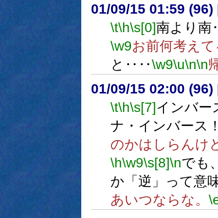
01/09/15 01:59 (9
\t
\h
\s[0]
南より南
\w9
お前何考えて
と‥‥
\w9
\u
\n
\n
01/09/15 02:00 (9
\t
\h
\s[7]
インバー
ナ・インバース
のかはしらんけ
\h
\w9
\s[8]
\n
でも、
か「逆」って意
あいつならな。
\