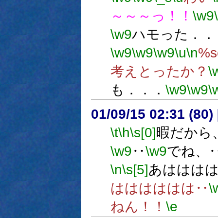
～～～っ！！
\w9
\w9
ハモった．．
\w9
\w9
\w9
\u
\n
%s
考えとったか？
\
も．．．
\w9
\w9
\
01/09/15 02:31 (8
\t
\h
\s[0]
暇だから
\w9
‥
\w9
でね、
\n
\s[5]
あははは
はははははは‥
\
ねん！！
\e