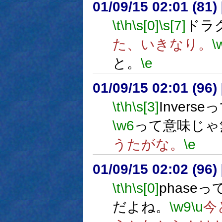
01/09/15 02:01 (8
\t
\h
\s[0]
\s[7]
ドラ
た、いきなり。
\
と。
\e
01/09/15 02:01 (9
\t
\h
\s[3]
Invers
\w6
って意味じゃ
うたがな。
\e
01/09/15 02:02 (9
\t
\h
\s[0]
phase
だよね。
\w9
\u
今