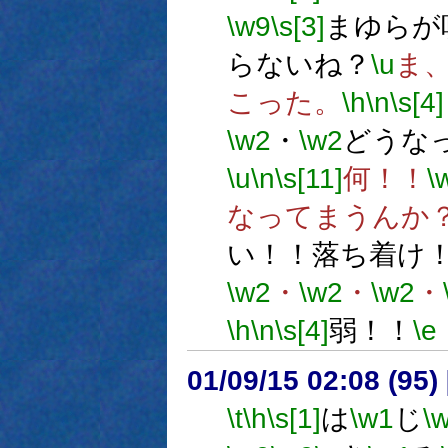
\w9
\s[3]
まゆらが
らないね？
\u
ま
こった。
\h
\n
\s[4]
\w2
・
\w2
どうな
\u
\n
\s[11]
何！！
\
なってまうんか
い！！落ち着け
\w2
・
\w2
・
\w2
・
\h
\n
\s[4]
弱！！
\e
01/09/15 02:08 (9
\t
\h
\s[1]
は
\w1
じ
\