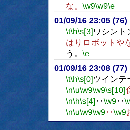
な。
\w9
\w9
\e
01/09/16 23:05 (7
\t
\h
\s[3]
ワシント
はりロボットや
う。
\e
01/09/16 23:08 (7
\t
\h
\s[0]
ツインテ
\n
\u
\w9
\w9
\s[10]
\n
\h
\s[4]
‥
\w9
‥
\
\n
\u
\w9
\w9
‥
\w9