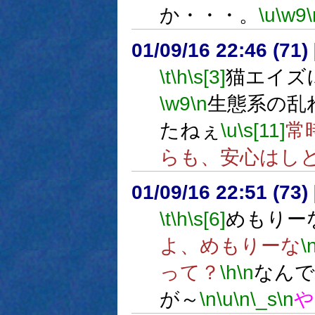
か・・・。
\u
\w9
\
01/09/16 22:46 (7
\t
\h
\s[3]
猫エイズ
\w9
\n
生態系の乱
たねぇ
\u
\s[11]
常
らも、安心はし
01/09/16 22:51 (7
\t
\h
\s[6]
めもりー
よ、めもりーな
\
って？
\h
\n
なんで
が～
\n
\u
\n
\_s
\n
や