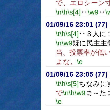
で、エロシーン
\n
\h
\s[4]
‥
\w9
‥
\
01/09/16 23:01 (7
\t
\h
\s[4]
‥３人に
\n
\w9
既に民主主
当、投票率が低
よな。
\e
01/09/16 23:05 (7
\t
\h
\s[5]
ちなみに
で
\n
\h
\w9
ま～た
\e