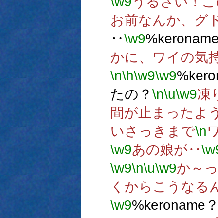
\w9
うるさい！こ
お前なんか、グ
‥
\w9
%keronam
かに、ワイの気
\n
\h
\w9
\w9
%ker
たの？
\n
\u
\w9
凍
間が止まったよ
いさっきまで
\n
\w9
あの娘が‥
\w
\w9
\n
\u
\w9
か～
くからこうなる
\w9
%keroname