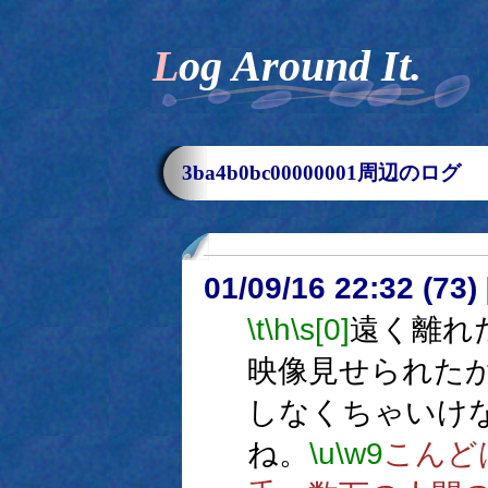
Log Around It.
3ba4b0bc00000001周辺のログ
01/09/16 22:32 (7
\t
\h
\s[0]
遠く離れ
映像見せられた
しなくちゃいけ
ね。
\u
\w9
こんど