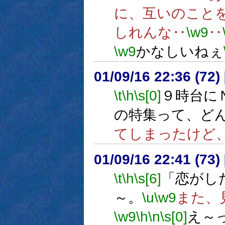
に、互いのこと
しれんな‥
\w9
‥
\w9
かなしいねぇ
01/09/16 22:36 (7
\t
\h
\s[0]
９時台に
の特集って、ど
てしまったけど
01/09/16 22:41 (7
\t
\h
\s[6]
「恋がし
～。
\u
\w9
また、
\w9
\h
\n
\s[0]
え～