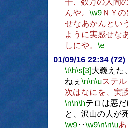
千、数万の人間
んや。
\w9
ＮＹの
せなあかんとい
ように実感せな
しにや。
\e
01/09/16 22:34 (7
\t
\h
\s[3]
大義えた
ねぇ
\n
\n
\u
ステル
次はなにを、実
\n
\n
\h
テロは悪だ
と、沢山の人が
\w9
‥
\w9
\n
\n
\u
あ