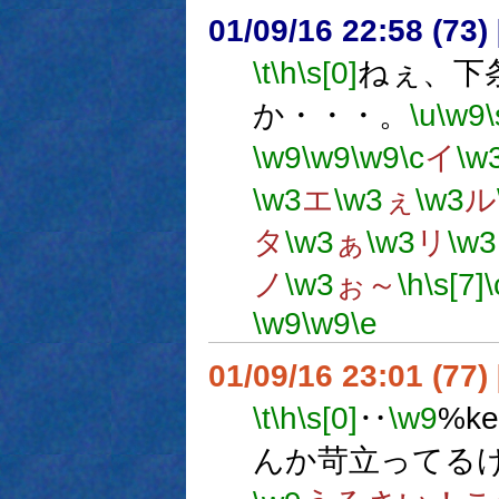
01/09/16 22:58 (7
\t
\h
\s[0]
ねぇ、下
か・・・。
\u
\w9
\
\w9
\w9
\w9
\c
イ
\w
\w3
エ
\w3
ぇ
\w3
ル
タ
\w3
ぁ
\w3
リ
\w3
ノ
\w3
ぉ～
\h
\s[7]
\
\w9
\w9
\e
01/09/16 23:01 (7
\t
\h
\s[0]
‥
\w9
%k
んか苛立ってる