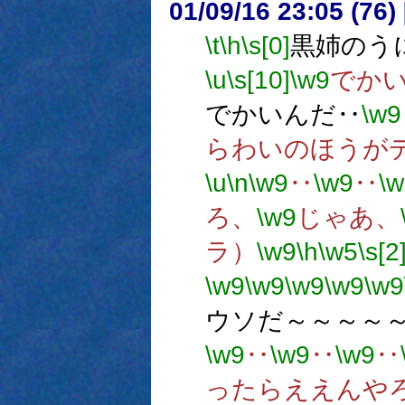
01/09/16 23:05 (7
\t
\h
\s[0]
黒姉のう
\u
\s[10]
\w9
でか
でかいんだ‥
\w9
らわいのほうが
\u
\n
\w9
‥
\w9
‥
\w
ろ、
\w9
じゃあ、
ラ）
\w9
\h
\w5
\s[2
\w9
\w9
\w9
\w9
\w9
ウソだ～～～～
\w9
‥
\w9
‥
\w9
‥
ったらええんや