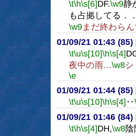
\t
\h
\s[6]
DF.
\w9
静
も占拠してる．
\w9
まだ終わらん
01/09/21 01:43 (8
\t
\u
\s[10]
\h
\s[4]
DG
夜中の雨…
\w8
シ
\e
01/09/21 01:44 (8
\t
\u
\s[10]
\h
\s[4]
‥
01/09/21 01:46 (8
\t
\h
\s[4]
DH,
\w8
陰