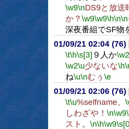
\w9
\n
DS9と放
か？
\w9
\w9
\h
\n
\n
深夜番組でSF物
01/09/21 02:04 (7
\t
\h
\s[3]
９人か
\w
\w2
\u
少ないな
\h
\
ね
\u
\n
むぅ
\e
01/09/21 02:06 (7
\t
\u
%selfname、
しわざや！
\n
\w9
スト。
\n
\h
\w9
\s[0