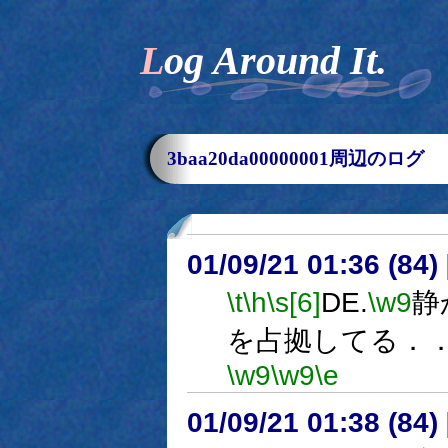
Log Around It.
3baa20da00000001周辺のログ
01/09/21 01:36 (8
\t
\h
\s[6]
DE.
\w9
静
を占拠してる．
\w9
\w9
\e
01/09/21 01:38 (8