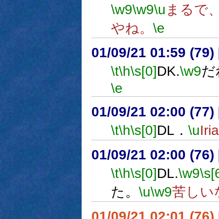
\w9
\w9
\u
まるで
やね。
\e
01/09/21 01:59 (7
\t
\h
\s[0]
DK.
\w9
だ
\e
01/09/21 02:00 (7
\t
\h
\s[0]
DL．
\u
I
01/09/21 02:00 (7
\t
\h
\s[0]
DL.
\w9
\s[
た。
\u
\w9
苦しい
01/09/21 02:01 (7