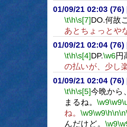
01/09/21 02:03 (7
\t
\h
\s[7]
DO.何
あとちょっとや
01/09/21 02:04 (7
\t
\h
\s[4]
DP.
\w6
円
の払いが、少し
01/09/21 02:04 (7
\t
\h
\s[5]
今晩から
まるね。
\w9
\w9
\
ね。
\w9
\w9
\h
\n
\n
んだけど。
\w9
\w