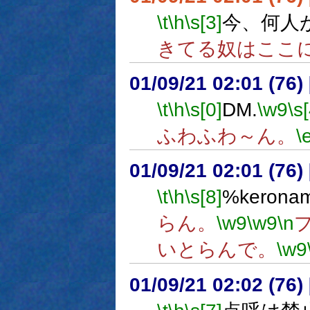
\t
\h
\s[3]
今、何人
きてる奴はここ
01/09/21 02:01 (7
\t
\h
\s[0]
DM.
\w9
\s
ふわふわ～ん。
\
01/09/21 02:01 (7
\t
\h
\s[8]
%keron
らん。
\w9
\w9
\n
いとらんで。
\w9
01/09/21 02:02 (7