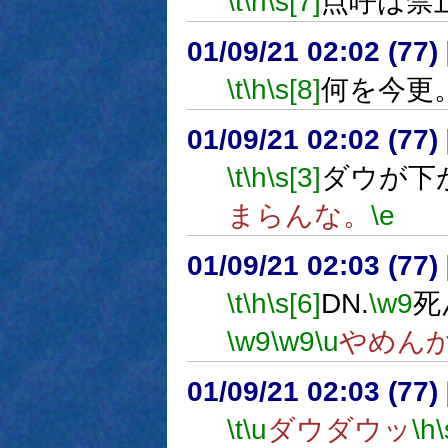
\t
\h
\s[7]
点呼は禁
01/09/21 02:02 (7
\t
\h
\s[8]
何を今更
01/09/21 02:02 (7
\t
\h
\s[3]
ダウが下
まらんな。
\e
01/09/21 02:03 (7
\t
\h
\s[6]
DN.
\w9
死
\w9
\w9
\u
やめん
01/09/21 02:03 (7
\t
\u
ダウダウッ
\h
\