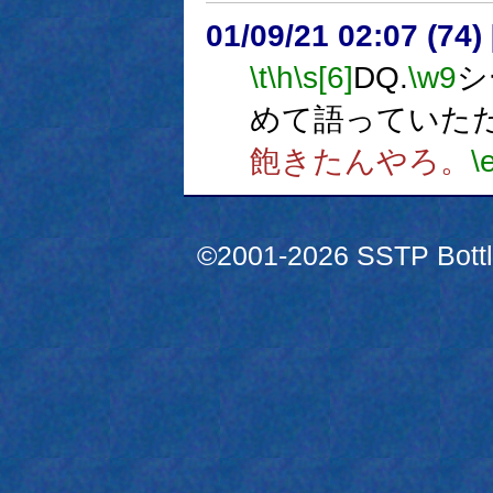
01/09/21 02:07 (7
\t
\h
\s[6]
DQ.
\w9
シ
めて語っていた
飽きたんやろ。
\
©2001-2026 SSTP Bottle 