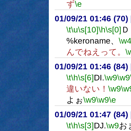
ず
\e
01/09/21 01:46 (7
\t
\u
\s[10]
\h
\s[0]
Ｄ
%keroname、
\w
んでねえって。
\
01/09/21 01:46 (8
\t
\h
\s[6]
DI.
\w9
\w9
違いない！
\w9
\w
よぉ
\w9
\w9
\e
01/09/21 01:47 (8
\t
\h
\s[3]
DJ.
\w9
お