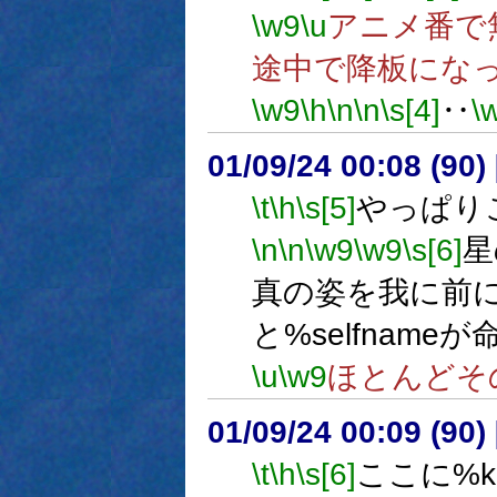
\w9
\u
アニメ番で
途中で降板にな
\w9
\h
\n
\n
\s[4]
‥
\
01/09/24 00:08 (9
\t
\h
\s[5]
やっぱり
\n
\n
\w9
\w9
\s[6]
星
真の姿を我に前
と%selfname
\u
\w9
ほとんどそ
01/09/24 00:09 (9
\t
\h
\s[6]
ここに%k