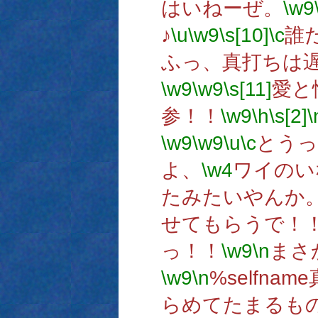
はいねーぜ。
\w9
♪
\u
\w9
\s[10]
\c
誰
ふっ、真打ちは
\w9
\w9
\s[11]
愛と
参！！
\w9
\h
\s[2]
\
\w9
\w9
\u
\c
とうっ
よ、
\w4
ワイのい
たみたいやんか
せてもらうで！
っ！！
\w9
\n
まさ
\w9
\n
%selfn
らめてたまるも