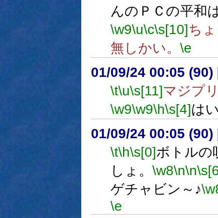
んのＰＣの平和
\w9
\u
\c
\s[10]
ちょ
無しかい。
\e
01/09/24 00:05 (9
\t
\u
\s[11]
マジプ
\w9
\w9
\h
\s[4]
は
01/09/24 00:05 (9
\t
\h
\s[0]
ボトルの
しょ。
\w8
\n
\n
\s[6
ゲチャビン～♪
\w
\e