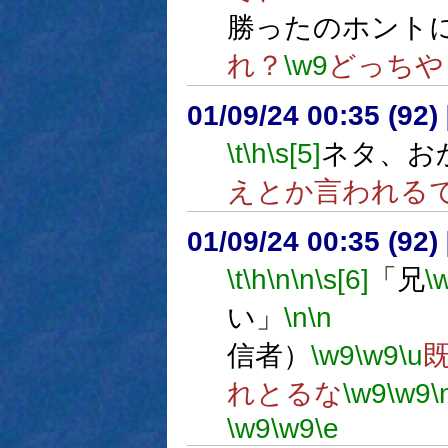
勝ったのホント
れ？
\w9
どっちや
01/09/24 00:35 (9
\t
\h
\s[5]
ネタ、お
えとか言われる
01/09/24 00:35 (9
\t
\h
\n
\n
\s[6]
「兄
\
い」
\n
\n
(
信者）
\w9
\w9
\u
れとるな
\w9
\w9
\
\w9
\w9
\e