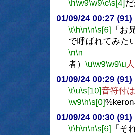
\h
\w9
\w9
\c
\s[4]
だ
01/09/24 00:27 (9
\t
\h
\n
\n
\s[6]
「お
で呼ばれてみた
\n
\n
(B
者）
\u
\w9
\w9
\u
人
01/09/24 00:29 (9
\t
\u
\s[10]
音符付
\w9
\h
\s[0]
%kero
01/09/24 00:30 (9
\t
\h
\n
\n
\s[6]
「そ