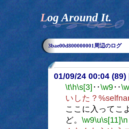
Log Around It.
3bae00d800000001周辺のログ
01/09/24 00:04 (8
\t
\h
\s[3]
‥
\w9
‥
\
いした？%selfna
ここに入ってこ
ど。
\w9
\u
\s[11]
\n