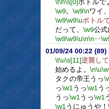
\t
\h
\s[0]
ボトルで
\w9
。
\w9
\n
ワイ
\w9
\w9
\u
ボトル
だって、
\w9
公式
\w9
\w9
\u
\n
\n
‥
\w
01/09/24 00:22 (8
\t
\u
\s[11]
逆襲し
始めるよ。
\n
\u
\w
タクの帝王うっ
\
っ
\w1
うっ
\w1
う
うっ
\w1
うっ
\w1
\w1
うにゅうや！