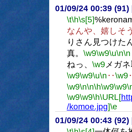
01/09/24 00:39 (9
\t
\h
\s[5]
%kerona
なんや、嬉しそ
りさん見つけた
真。
\w9
\w9
\u
\n
\n
ねっ、
\w9
メガネ
\w9
\w9
\u
\n
‥
\w9
\w9
\n
\n
\h
\w9
\w9
\
\w9
\w9
\h
\URL[
htt
/komoe.jpg
]
\e
01/09/24 00:43 (9
\t
\h
\s[4]
一体何を