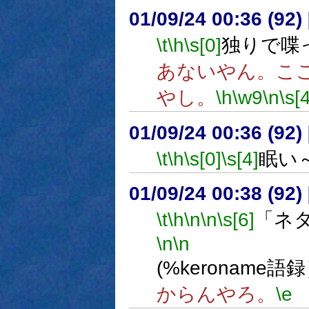
01/09/24 00:36 (9
\t
\h
\s[0]
独りで喋
あないやん。こ
やし。
\h
\w9
\n
\s[4
01/09/24 00:36 (9
\t
\h
\s[0]
\s[4]
眠い
01/09/24 00:38 (9
\t
\h
\n
\n
\s[6]
「ネ
\n
\n
(%keroname語
からんやろ。
\e