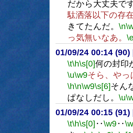
だから大丈夫で
駄洒落以下の存
きてたんだ。
\n
\
っ気無いなあ。
\
01/09/24 00:14 (9
\t
\h
\s[0]
何の封印
\u
\w9
そら、やっ
\h
\n
\w9
\s[6]
そん
ぱなしだし。
\u
\
01/09/24 00:15 (9
\t
\h
\s[0]
‥
\w9
‥
\