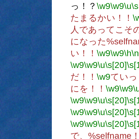
っ！？
\w9
\w9
\u
\s
たまるかい！！
\
人であってこその%
になった%selfn
い！！
\w9
\w9
\h
\n
\w9
\w9
\u
\s[20]
\s[
だ！！
\w9
ていっ
にを！！
\w9
\w9
\
\w9
\w9
\u
\s[20]
\s[
\w9
\w9
\u
\s[20]
\s[
\w9
\w9
\u
\s[20]
\s[
で、%selfname