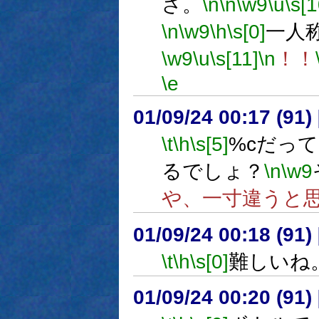
さ。
\n
\n
\w9
\u
\s[1
\n
\w9
\h
\s[0]
一人
\w9
\u
\s[11]
\n
！！
\e
01/09/24 00:17 (9
\t
\h
\s[5]
%cだっ
るでしょ？
\n
\w9
や、一寸違うと
01/09/24 00:18 (9
\t
\h
\s[0]
難しいね
01/09/24 00:20 (9