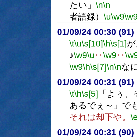
たい」
\n
\n
者語録）
\u
\w9
\w
01/09/24 00:30 (9
\t
\u
\s[10]
\h
\s[1]
が
♪
\w9
\u
‥
\w9
‥
\w
\w9
\h
\s[7]
\n
\n
な
01/09/24 00:31 (9
\t
\h
\s[5]
「よぅ、
あるでぇ～」で
それは却下や。
\
01/09/24 00:31 (9