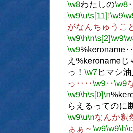
\w8
わたしの
\w8
\w9
\u
\s[11]
!
\w9
\w
がなんちゅうこ
\w9
\h
\n
\s[2]
\w9
\w
\w9
%keroname
え%keronam
っ！
\w7
ヒマシ油
っ‥‥
\w9
‥
\w9
\w9
\h
\s[0]
\n
%ke
らえるってのに
\w9
\u
\n
なんか釈
ぁぁ～
\w9
\w9
\h
\c