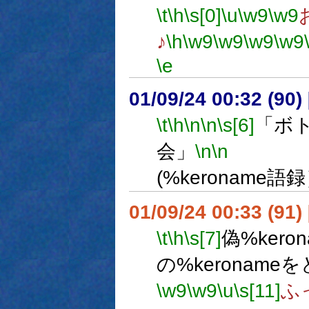
\t
\h
\s[0]
\u
\w9
\w9
♪
\h
\w9
\w9
\w9
\w9
\e
01/09/24 00:32 (9
\t
\h
\n
\n
\s[6]
「ボ
会」
\n
\n
(%keroname語
01/09/24 00:33 (9
\t
\h
\s[7]
偽%kero
の%keronam
\w9
\w9
\u
\s[11]
ふ