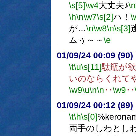
\s[5]
\w4
大丈夫♪
\n
\h
\n
\w7
\s[2]
ハ！
\
が…
\n
\w8
\n
\s[3]
ムぅ～～
\e
01/09/24 00:09 (9
\t
\u
\s[11]
駄瓶が
いのならくれて
\w9
\u
\n
\n
‥
\w9
‥
01/09/24 00:12 (8
\t
\h
\s[0]
%kero
両手のしわとし