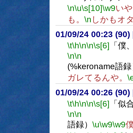
\n
\u
\s[10]
\w9
いや
も。
\n
しかもオ
01/09/24 00:23 (9
\t
\h
\n
\n
\s[6]
「僕
\n
\n
(%keroname語
ガレてるんや。
\
01/09/24 00:26 (9
\t
\h
\n
\n
\s[6]
「似
\n
\n
(%s
語録）
\u
\w9
\w9