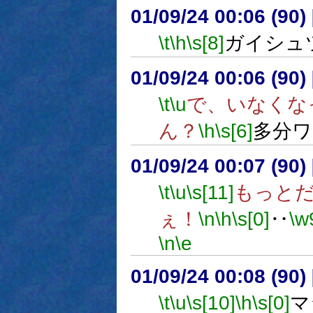
01/09/24 00:06 (9
\t
\h
\s[8]
ガイシュ
01/09/24 00:06 (9
\t
\u
で、いなくなっ
ん？
\h
\s[6]
多分ワ
01/09/24 00:07 (9
\t
\u
\s[11]
もっと
ぇ！
\n
\h
\s[0]
‥
\w
\n
\e
01/09/24 00:08 (9
\t
\u
\s[10]
\h
\s[0]
マ