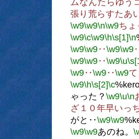
ムなんたらゆう
張り荒らすたあ
\w9
\w9
\n
\w9
ちょ
\w9
\c
\w9
\h
\s[1]
\n
\w9
\w9
‥
\w9
\w9
\w9
\w9
‥
\w9
\u
\s[
\w9
‥
\w9
‥
\w9
て
\w9
\h
\s[2]
\c
%ker
ゃった？
\w9
\u
\n
ざ１０年早いっ
がと‥
\w9
\w9
%k
\w9
\w9
あのね。
\