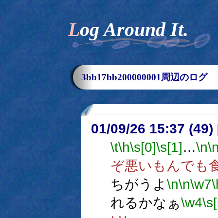
Log Around It.
3bb17bb200000001周辺のログ
01/09/26 15:37 (4
\t
\h
\s[0]
\s[1]
…
\n
\
ぞ悪いもんでも
ちがうよ
\n
\n
\w7
\
れるかなぁ
\w4
\s