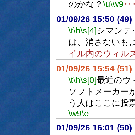
のかな？
\u
\w9
‥
01/09/26 15:50 (4
\t
\h
\s[4]
シマンテッ
は、消さないも
イル内のウィル
01/09/26 15:54 (5
\t
\h
\s[0]
最近のウィ
ソフトメーカー
う人はここに投
\w9
\e
01/09/26 16:01 (5