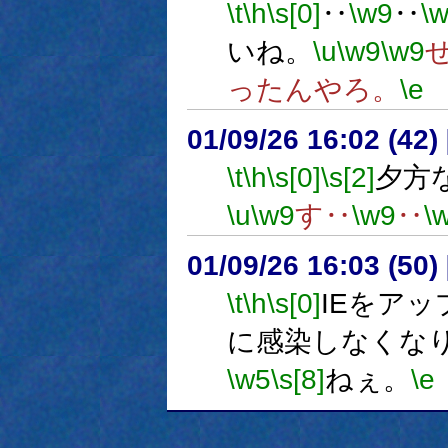
\t
\h
\s[0]
‥
\w9
‥
\
いね。
\u
\w9
\w9
ったんやろ。
\e
01/09/26 16:02 (4
\t
\h
\s[0]
\s[2]
夕方
\u
\w9
す‥
\w9
‥
\
01/09/26 16:03 (5
\t
\h
\s[0]
IEをア
に感染しなくな
\w5
\s[8]
ねぇ。
\e