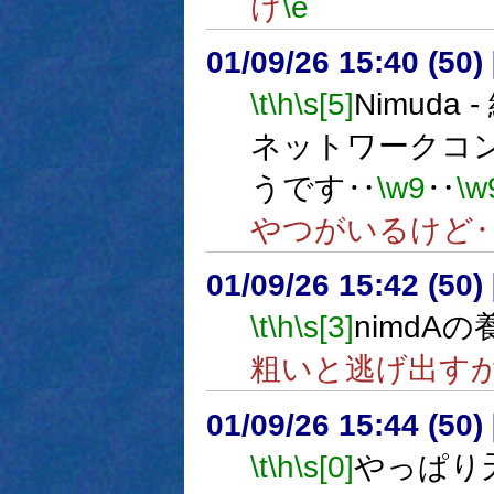
け
\e
01/09/26 15:40 (5
\t
\h
\s[5]
Nimuda 
ネットワークコ
うです‥
\w9
‥
\w
やつがいるけど
01/09/26 15:42 (5
\t
\h
\s[3]
nimdA
粗いと逃げ出す
01/09/26 15:44 (5
\t
\h
\s[0]
やっぱり