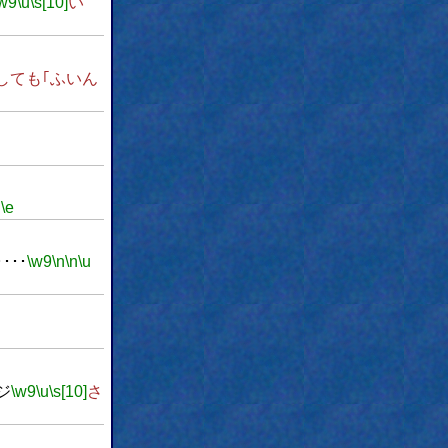
w9
\u
\s[10]
い
しても｢ふいん
。
\e
･･
\w9
\n
\n
\u
ジ
\w9
\u
\s[10]
さ