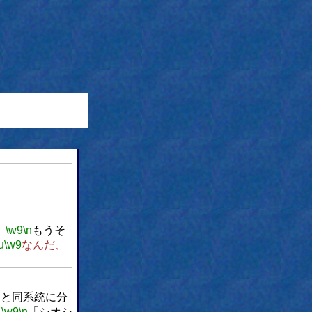
、
\w9
\n
もうそ
u
\w9
なんだ、
」と同系統に分
て
\w9
\n
「シオシ