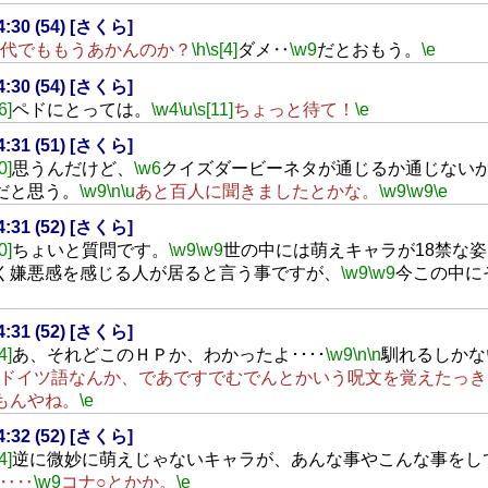
14:30 (54) [さくら]
0代でももうあかんのか？
\h
\s[4]
ダメ‥
\w9
だとおもう。
\e
14:30 (54) [さくら]
6]
ペドにとっては。
\w4
\u
\s[11]
ちょっと待て！
\e
14:31 (51) [さくら]
0]
思うんだけど、
\w6
クイズダービーネタが通じるか通じない
だと思う。
\w9
\n
\u
あと百人に聞きましたとかな。
\w9
\w9
\e
14:31 (52) [さくら]
0]
ちょいと質問です。
\w9
\w9
世の中には萌えキャラが18禁な
く嫌悪感を感じる人が居ると言う事ですが、
\w9
\w9
今この中に
14:31 (52) [さくら]
4]
あ、それどこのＨＰか、わかったよ････
\w9
\n
\n
馴れるしかな
ドイツ語なんか、であですでむでんとかいう呪文を覚えたっき
もんやね。
\e
14:32 (52) [さくら]
4]
逆に微妙に萌えじゃないキャラが、あんな事やこんな事をし
‥‥
\w9
コナ○とかか。
\e