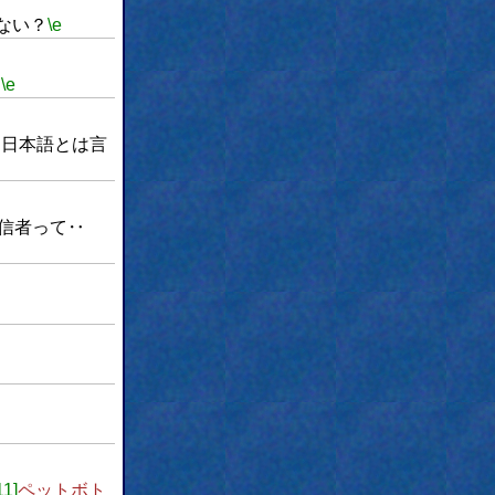
ない？
\e
。
\e
、日本語とは言
信者って‥
11]
ペットボト