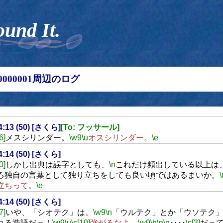
ound It.
00000001周辺のログ
14:13 (50) [さくら]
[To: フッサール]
6]
メスシリンダー。
\w9
\u
オスシリンダー。
\e
14:14 (50) [さくら]
0]
しかし出典は誤字としても、
\n
これだけ頻出している以上は
ろ独自の言葉として独り立ちをしても良い頃ではあるまいか。
\
立ちって。
\e
14:14 (50) [さくら]
7]
いや、「シオテク」は、
\w9
\n
「ウルテク」とか「ウソテク
れる造語だっ！
\w9
\u
\s[10]
強がるなよ。
\w9
\h
\n
\n
‥‥
\s[3]
だっ