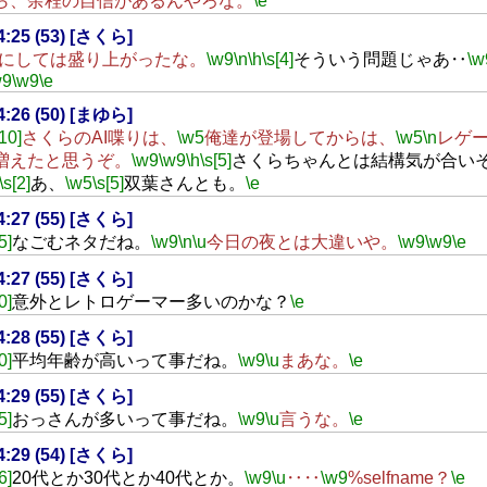
ら、余程の自信があるんやろな。
\e
14:25 (53) [さくら]
にしては盛り上がったな。
\w9
\n
\h
\s[4]
そういう問題じゃあ‥
\w
w9
\w9
\e
14:26 (50) [まゆら]
[10]
さくらのAI喋りは、
\w5
俺達が登場してからは、
\w5
\n
レゲ
増えたと思うぞ。
\w9
\w9
\h
\s[5]
さくらちゃんとは結構気が合い
\s[2]
あ、
\w5
\s[5]
双葉さんとも。
\e
14:27 (55) [さくら]
5]
なごむネタだね。
\w9
\n
\u
今日の夜とは大違いや。
\w9
\w9
\e
14:27 (55) [さくら]
0]
意外とレトロゲーマー多いのかな？
\e
14:28 (55) [さくら]
0]
平均年齢が高いって事だね。
\w9
\u
まあな。
\e
14:29 (55) [さくら]
5]
おっさんが多いって事だね。
\w9
\u
言うな。
\e
14:29 (54) [さくら]
6]
20代とか30代とか40代とか。
\w9
\u
‥‥
\w9
%selfname？
\e