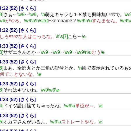
14:32 (52) [さくら]
8]
さぁ‥
\w9
‥
\w9
。
\n
萌えキャラも１８禁も興味無いので。
\w
\w6
がやろ。
\w9
\n
\h
\s[5]
%keroname？
\w9
\n
\u
すんません。
\w9
\
14:32 (52) [さくら]
しろﾊｧﾊｧな人はこっちな。
\h
\s[7]
こら～
\e
14:33 (52) [さくら]
3]
サザエさんとか‥
\w9
‥
\w9
‥
\w9
‥
\w9
\n
\u
むう
\e
14:33 (52) [さくら]
6]
まあ、全部丸とか三角の記号とか、
\n
絵で表示されているも
何てことないな。
\e
14:33 (52) [さくら]
8]
それはキツいね。
\w9
\w9
\e
14:33 (52) [さくら]
4]
ドイツ語は捨てちゃったね。
\w9
\u
単位が～。
\e
14:33 (52) [さくら]
5]
オカマさんがいるよ。
\w9
\u
ストレートやな。
\e