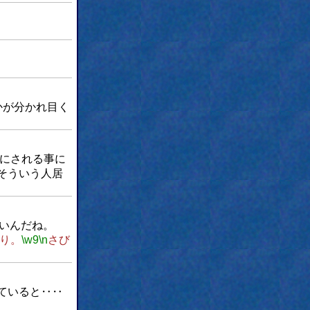
かが分かれ目く
姿にされる事に
そういう人居
いんだね。
り。
\w9
\n
さび
ていると‥‥