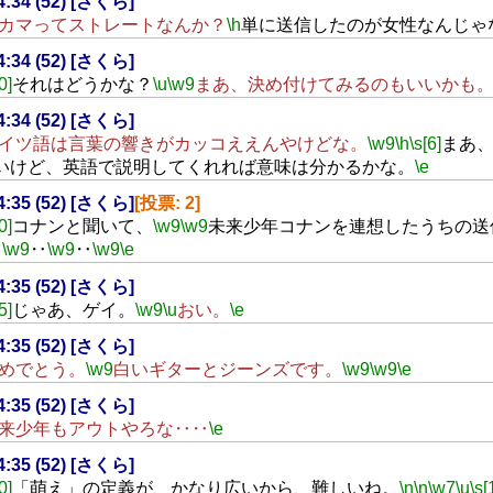
14:34 (52) [さくら]
カマってストレートなんか？
\h
単に送信したのが女性なんじゃ
14:34 (52) [さくら]
0]
それはどうかな？
\u
\w9
まあ、決め付けてみるのもいいかも
14:34 (52) [さくら]
イツ語は言葉の響きがカッコええんやけどな。
\w9
\h
\s[6]
まあ
いけど、英語で説明してくれれば意味は分かるかな。
\e
14:35 (52) [さくら]
[投票: 2]
0]
コナンと聞いて、
\w9
\w9
未来少年コナンを連想したうちの送
‥
\w9
‥
\w9
‥
\w9
\e
14:35 (52) [さくら]
5]
じゃあ、ゲイ。
\w9
\u
おい。
\e
14:35 (52) [さくら]
めでとう。
\w9
白いギターとジーンズです。
\w9
\w9
\e
14:35 (52) [さくら]
来少年もアウトやろな‥‥
\e
14:35 (52) [さくら]
0]
「萌え」の定義が、かなり広いから、難しいね。
\n
\n
\w7
\u
\s[