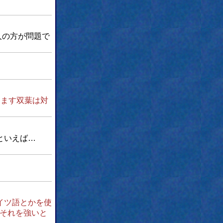
人の方が問題で
すます双葉は対
といえば…
イツ語とかを使
それを強いと