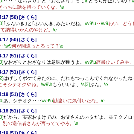
0]
‥‥「なおざり」と「おなざり」って
\n
どっちが正しいの？
\
そっちに話を持っていくな。
\e
14:17 (50) [さくら]
0]
｢ふんいき｣と｢ふいんき｣みたいだね。
\w9
\u
‥
\w9
わい、どう
って納得いかんのやけど。
\e
14:17 (50) [さくら]
‥
\w9
何が間違っとるって？
\e
14:17 (51) [さくら]
0]
なおざりとおざなりは意味が違うよ。
\w9
\u
辞書ひいてみや
14:17 (51) [さくら]
2]
はげしくボケてみたのに、だれもつっこんでくれなかったね･･
こそシテオクやね。
\w9
\h
もういいよ、
\s[3]
ぷん。
\e
14:18 (51) [さくら]
4]
あ、シテオク‥‥
\w9
\u
勘違いに気付いたな。
\e
14:18 (51) [さくら]
0]
だから、実家おまけでの、お父さんのネタだよ。栞テクノロ
、別の送信者さんが言っててやろ。
\e
14:19 (51) [さくら]