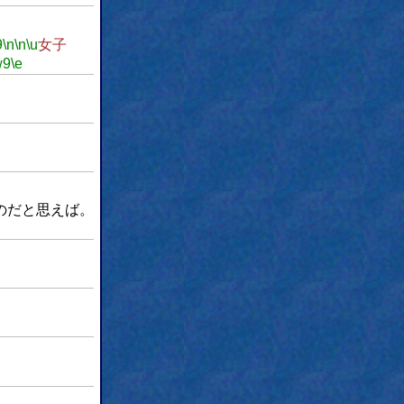
9
\n
\n
\u
女子
w9
\e
のだと思えば。