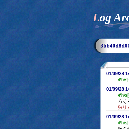
Log Ar
3bb40d8d
01/09/28 
\t
\h
\s[
01/09/28 
\t
\h
\s[
ろそ
独り
01/09/28 
\t
\h
\s[
類さ