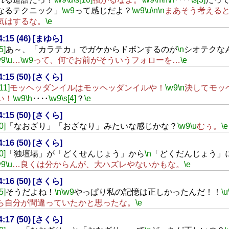
なるテクニック」
\w9
って感じだよ？
\w9
\u
\n
\n
まあそう考える
気はするな。
\e
14:15 (46) [まゆら]
5]
あ～、「カラテカ」でガケからドボンするのが
\n
シオテクな
w9
\u
…
\w9
って、何でお前がそういうフォローを…
\e
14:15 (50) [さくら]
[11]
モッヘッダンイルはモッヘッダンイルや！
\w9
\n
決してモッ
い！
\w9
\h
‥‥
\w9
\s[4]
？
\e
14:15 (50) [さくら]
0]
「なおざり」「おざなり」みたいな感じかな？
\w9
\u
むぅ。
\e
14:16 (50) [さくら]
0]
「独壇場」が「どくせんじょう」から
\n
「どくだんじょう」
w9
\u
…良くは分からんが、大ハズレやないかもな。
\e
14:16 (50) [さくら]
5]
そうだよね！
\n
\w9
やっぱり私の記憶は正しかったんだ！！
\u
ら自分が間違っていたかと思ったな。
\e
14:17 (50) [さくら]