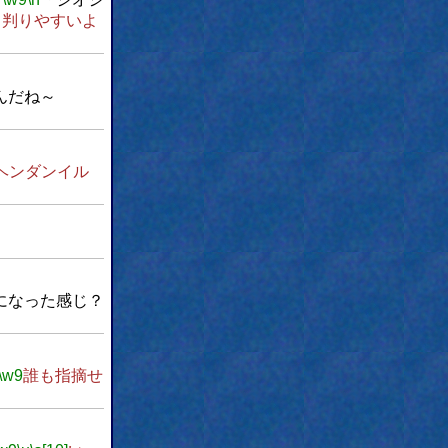
と判りやすいよ
んだね～
ヘンダンイル
になった感じ？
\w9
誰も指摘せ