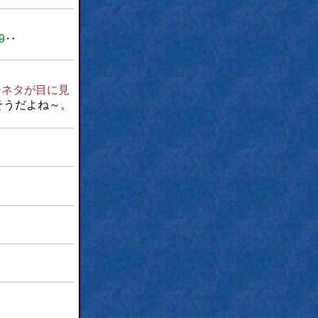
9
‥
ーネタが目に見
そうだよね～。