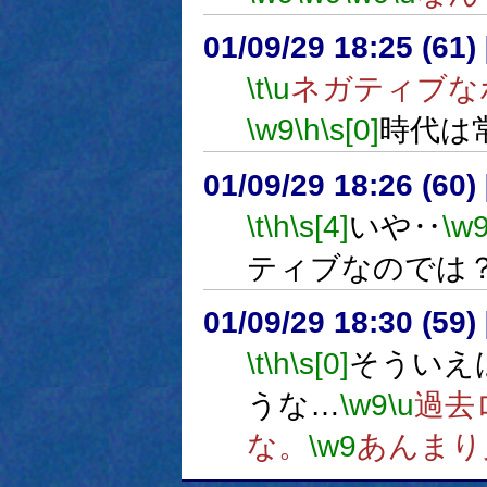
01/09/29 18:25 (6
\t
\u
ネガティブな
\w9
\h
\s[0]
時代は
01/09/29 18:26 (6
\t
\h
\s[4]
いや‥
\w
ティブなのでは
01/09/29 18:30 (5
\t
\h
\s[0]
そういえ
うな…
\w9
\u
過去
な。
\w9
あんまり