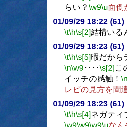
らい？
\w9
\u
面倒
01/09/29 18:22 (6
\t
\h
\s[2]
結構いる
01/09/29 18:23 (6
\t
\h
\s[5]
暇だから
\n
\w9
‥‥
\s[2]
こ
イッチの感触！
\
レビの見方を間
01/09/29 18:23 (6
\t
\h
\s[4]
ネガティ
\w9
\w9
\w9
\u
なん