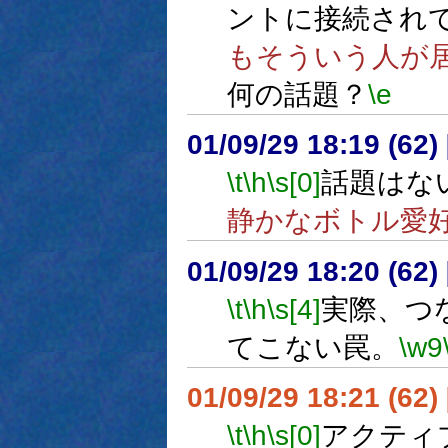
ントに接続され
もそういう人が
何の話題？
\e
01/09/29 18:19 (6
\t
\h
\s[0]
話題はな
静かなボトル愛
01/09/29 18:20 (6
\t
\h
\s[4]
実際、つ
てこない罠。
\w9
01/09/29 18:21 (6
\t
\h
\s[0]
アクティ