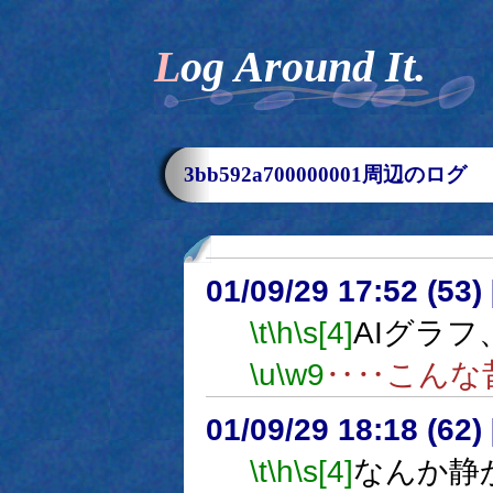
Log Around It.
3bb592a700000001周辺のログ
01/09/29 17:52 (5
\t
\h
\s[4]
AIグラフ
\u
\w9
‥‥こんな
01/09/29 18:18 (6
\t
\h
\s[4]
なんか静