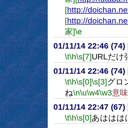
[
http://doichan.n
[
http://doichan.ne
家]
\e
01/11/14 22:46 (7
\t
\h
\s[7]
URLだ
01/11/14 22:46 (7
\t
\h
\s[0]
\s[3]
グロ
ね
\n
\u
\w4
\w3
意
01/11/14 22:47 (6
\t
\h
\s[0]
あははは