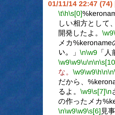
01/11/14 22:47 (7
\t
\h
\s[0]
%kero
しい相方として
開発したよ。
\w9
メカ%keronam
い。」
\n
\w9
「人
\w9
\w9
\u
\n
\n
\s[10
な。
\w9
\w9
\h
\n
\n
だから、%kero
るよ。
\w9
\s[7]
\n
の作ったメカ%ke
\n
\w9
\w9
\s[6]
見