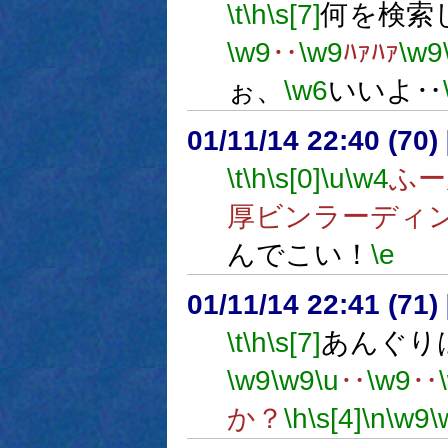
\t
\h
\s[7]
何を検索
\w9
‥
\w9
ﾊｧﾊｧ
\w9
ぉ、
\w6
いいよ‥
01/11/14 22:40 (7
\t
\h
\s[0]
\u
\w4
ふー
厚ビンラーディ
んでこい！
\e
01/11/14 22:41 (7
\t
\h
\s[7]
あんぐり
\w9
\w9
\u
‥
\w9
‥
か？
\h
\s[4]
\n
\w9
\