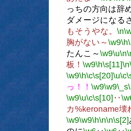
っちの方向は辞
ダメージになる
もそうやな。
\n
\
胸がない～
\w9
\h
たんこ～
\w9
\u
\n
\
板！
\w9
\h
\s[11]
\n
\w9
\h
\c
\s[20]
\u
\c
\
っ！！
\w9
\w9
\_s
\w9
\u
\c
\s[10]
‥
\w
カ%keronam
\w9
\w9
\h
\n
\n
\s[2]