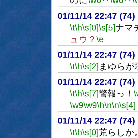
のに
\w6
‥
\w6
‥
\
01/11/14 22:47 (7
\t
\h
\s[0]
\s[5]
ナマ
ュウ？
\e
01/11/14 22:47 (7
\t
\h
\s[2]
まゆらが
01/11/14 22:47 (7
\t
\h
\s[7]
警報っ！
\w9
\w9
\h
\n
\n
\s[4]
01/11/14 22:47 (7
\t
\h
\s[0]
荒らしか