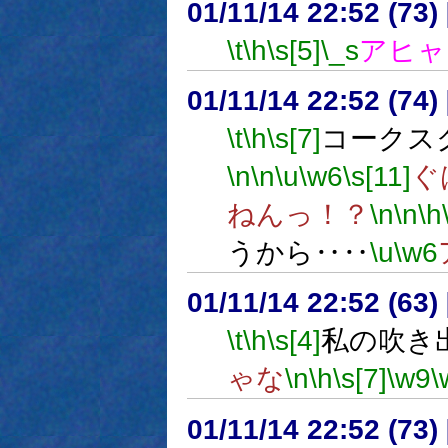
01/11/14 22:52 (7
\t
\h
\s[5]
\_s
アヒャ
01/11/14 22:52 (7
\t
\h
\s[7]
コークス
\n
\n
\u
\w6
\s[11]
ぐ
ねんっ！？
\n
\n
\h
うから‥‥
\u
\w6
01/11/14 22:52 (63
\t
\h
\s[4]
私の吹き
ゃな
\n
\h
\s[7]
\w9
\
01/11/14 22:52 (7