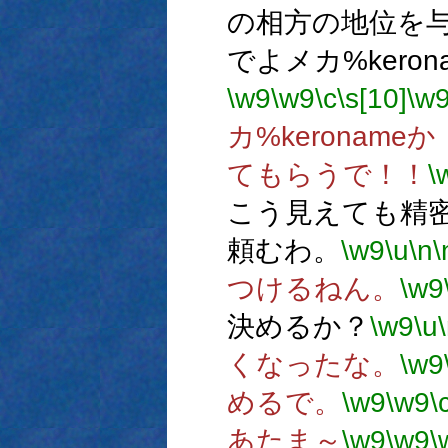
の相方の地位を
でよメカ%keron
\w9
\w9
\c
\s[10]
\w
カ%keronameか
てもらうで！！
\
こう見えても精
頼むわ。
\w9
\u
\n
\
つけるねん。
\w9
決めるか？
\w9
\u
くなったな。
\w9
めるで。
\w9
\w9
\
あたま～
\w9
\w9
\