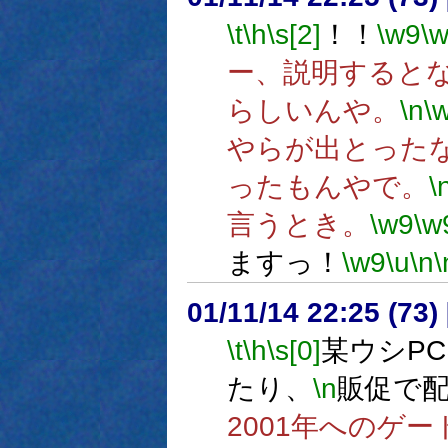
\t
\h
\s[2]
！！
\w9
\
ー、説明すると
らしいんや。
\n
\
やらが出とった
ったもんやで。
\
言うとき。
\w9
\w
ますっ！
\w9
\u
\n
\
01/11/14 22:25 (7
\t
\h
\s[0]
某ウシP
たり、
\n
販促で
2001年へのゲ