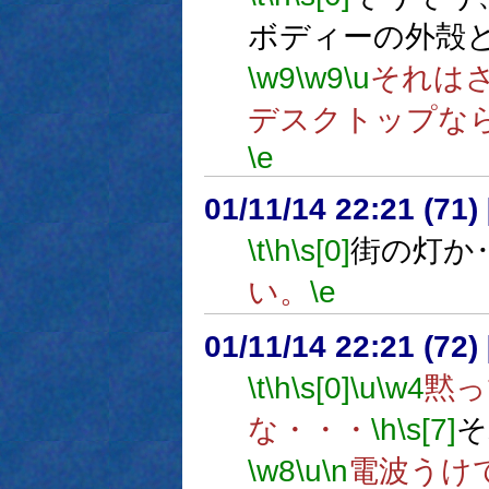
ボディーの外殻
\w9
\w9
\u
それは
デスクトップな
\e
01/11/14 22:21 (7
\t
\h
\s[0]
街の灯か
い。
\e
01/11/14 22:21 (7
\t
\h
\s[0]
\u
\w4
黙っ
な・・・
\h
\s[7]
そ
\w8
\u
\n
電波うけ