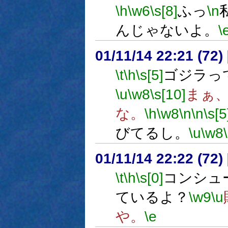
\h
\w6
\s[8]
ふっ
\n
んじゃないよ。
\
01/11/14 22:21 (7
\t
\h
\s[5]
ゴジラっ
\u
\w8
\s[10]
まぁ
な。
\h
\w8
\n
\n
\s[5
びてるし。
\u
\w8
01/11/14 22:22 (7
\t
\h
\s[0]
コンシュ
ているよ？
\w9
\u
や。
\e