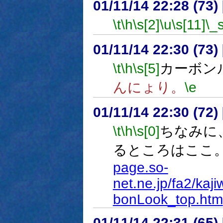
01/11/14 22:28 (7
\t
\h
\s[2]
\u
\s[11]
\_
01/11/14 22:30 (7
\t
\h
\s[5]
カーボンル
んにょり。
\e
01/11/14 22:30 (7
\t
\h
\s[0]
ちなみに
るところはここ
page.so-
net.ne.jp/fa2/ka
bonLook_top.htm
01/11/14 22:31 (6