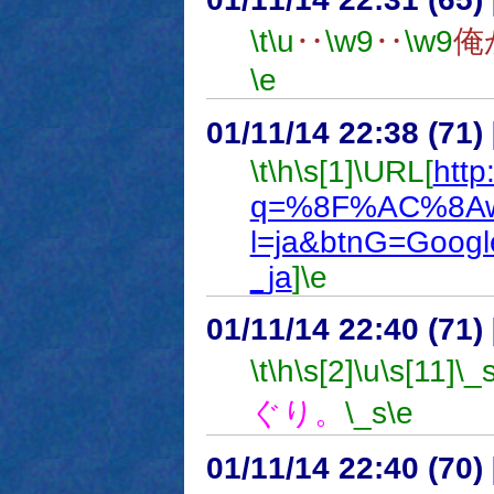
\t
\u
‥
\w9
‥
\w9
俺
\e
01/11/14 22:38 (7
\t
\h
\s[1]
\URL[
http
q=%8F%AC%8A
l=ja&btnG=Goo
_ja
]
\e
01/11/14 22:40 (7
\t
\h
\s[2]
\u
\s[11]
\_
ぐり。
\_s
\e
01/11/14 22:40 (7