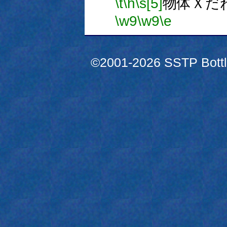
\t
\h
\s[5]
物体Ｘだ
\w9
\w9
\e
©2001-2026 SSTP Bottle 