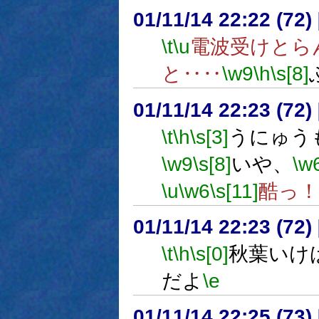
01/11/14 22:22 (7
\t
\u
電波受けとら
と‥‥
\w9
\h
\s[8]
01/11/14 22:23 (7
\t
\h
\s[3]
うにゅう
\w9
\s[8]
いや、
\w
\u
\w6
\s[11]
酷っ！
01/11/14 22:23 (7
\t
\h
\s[0]
秋葉いけ
だよ
\e
01/11/14 22:25 (7