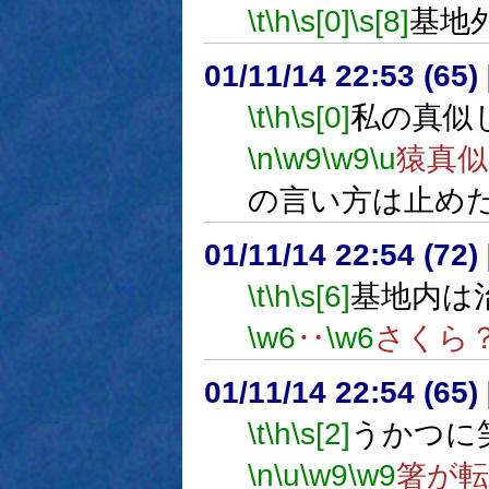
\t
\h
\s[0]
\s[8]
基地
01/11/14 22:53 (6
\t
\h
\s[0]
私の真似
\n
\w9
\w9
\u
猿真
の言い方は止め
01/11/14 22:54 (7
\t
\h
\s[6]
基地内は
\w6
‥
\w6
さくら
01/11/14 22:54 (6
\t
\h
\s[2]
うかつに
\n
\u
\w9
\w9
箸が