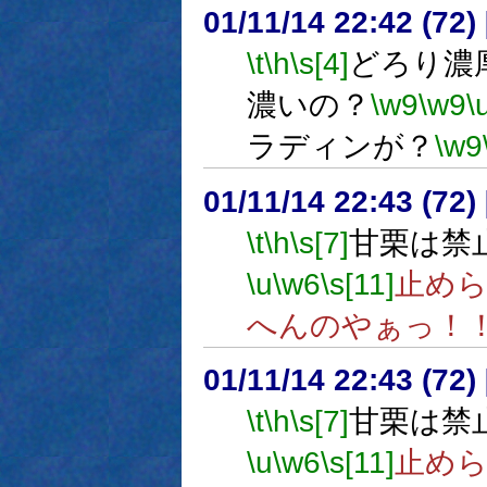
01/11/14 22:42 (7
\t
\h
\s[4]
どろり濃
濃いの？
\w9
\w9
\
ラディンが？
\w9
01/11/14 22:43 (7
\t
\h
\s[7]
甘栗は禁
\u
\w6
\s[11]
止め
へんのやぁっ！
01/11/14 22:43 (7
\t
\h
\s[7]
甘栗は禁
\u
\w6
\s[11]
止め