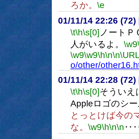
ろか。
\e
01/11/14 22:26 (7
\t
\h
\s[0]
ノートＰ
人がいるよ。
\w9
\w9
\w9
\h
\n
\n
\URL
o/other/other16.h
01/11/14 22:28 (7
\t
\h
\s[0]
そういえ
Appleロゴの
とっとけば今の
な。
\w9
\h
\n
\n
‥