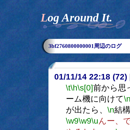
Log Around It.
3bf2760800000001周辺のログ
01/11/14 22:18 (7
\t
\h
\s[0]
前から思
ーム機に向けて
\
が出たら、
\n
結
\w9
\w9
\u
んー、