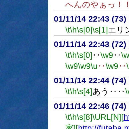
へんのやぁっ！
01/11/14 22:43 (7
\t
\h
\s[0]
\s[1]
エリ
01/11/14 22:43 (72
\t
\h
\s[0]
‥
\w9
‥
\
\w9
\w9
\u
‥
\w9
‥
01/11/14 22:44 (7
\t
\h
\s[4]
あう‥‥
01/11/14 22:46 (7
\t
\h
\s[8]
\URL[N][
h
家][
http://futaba.