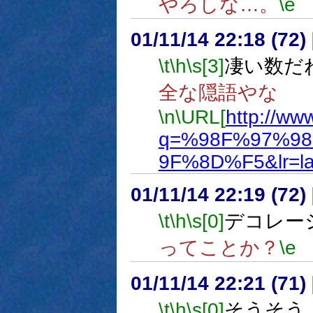
やろしな…。
\e
01/11/14 22:18 (7
\t
\h
\s[3]
凄い数だ
全な隠語やな
\n
\URL[
http://ww
q=%98F%97%98&
9F%8D%F5&lr=la
01/11/14 22:19 (7
\t
\h
\s[0]
デコレー
ってことか？
\e
01/11/14 22:21 (7
\t
\h
\s[0]
そうそう