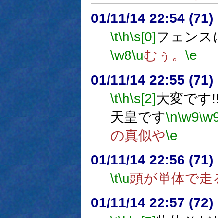
01/11/14 22:54 (7
\t
\h
\s[0]
フェンス
\w8
\u
むぅ。
\e
01/11/14 22:55 (7
\t
\h
\s[2]
大変です!
天皇です
\n
\w9
\w
の真似や
\e
01/11/14 22:56 (7
\t
\u
頭が単体で走
01/11/14 22:57 (7