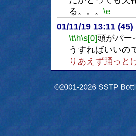
る。。。
\e
01/11/19 13:11 (4
\t
\h
\s[0]
頭がパー
うすればいいの
りあえず踊っと
©2001-2026 SSTP Bottle 