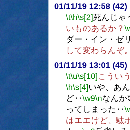
01/11/19 12:58 (42
\t
\h
\s[2]
死んじゃ
いものあるか？
\
ダー・イン・ゼ
して変わらんぞ
01/11/19 13:01 (4
\t
\u
\s[10]
こうい
\h
\s[4]
いや、あ
ど‥
\w9
\n
なんか
ってしまった‥
\
はエエけど、駄