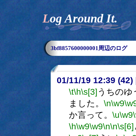
Log Around It.
3bf8857600000001周辺のログ
01/11/19 12:39 (42
\t
\h
\s[3]
うちのゆ
ました。
\n
\w9
\w
か言って。
\u
\w9
\h
\w9
\w9
\n
\n
\s[6]