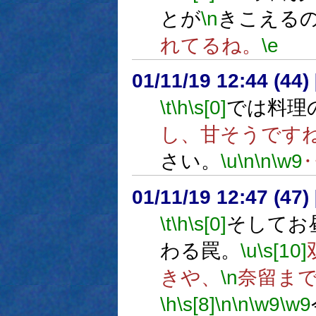
とが
\n
きこえる
れてるね。
\e
01/11/19 12:44 (44
\t
\h
\s[0]
では料理
し、甘そうです
さい。
\u
\n
\n
\w9
01/11/19 12:47 (4
\t
\h
\s[0]
そしてお
わる罠。
\u
\s[10]
きや、
\n
奈留ま
\h
\s[8]
\n
\n
\w9
\w9