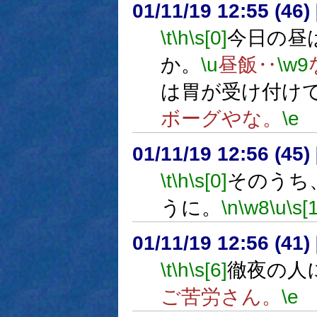
01/11/19 12:55 (4
\t
\h
\s[0]
今日の昼
か。
\u
昼飯‥
\w9
は胃が受け付け
ボーグやな。
\e
01/11/19 12:56 (4
\t
\h
\s[0]
そのうち
うに。
\n
\w8
\u
\s[
01/11/19 12:56 (4
\t
\h
\s[6]
徹夜の人
ご苦労さん。
\e