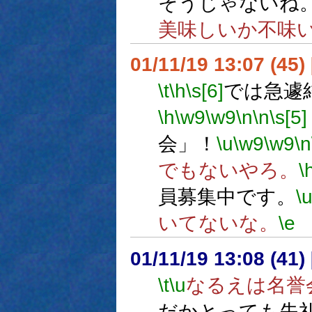
そうじゃないね
美味しいか不味
01/11/19 13:07 (4
\t
\h
\s[6]
では急遽
\h
\w9
\w9
\n
\n
\s[5]
会」！
\u
\w9
\w9
\n
でもないやろ。
\
員募集中です。
\
いてないな。
\e
01/11/19 13:08 (41
\t
\u
なるえは名誉
だかとっても失