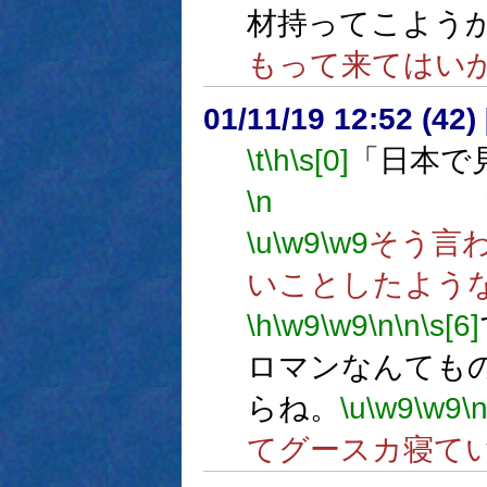
材持ってこよう
もって来てはい
01/11/19 12:52 (4
\t
\h
\s[0]
「日本で
\n
過去２０
\u
\w9
\w9
そう言
いことしたよう
\h
\w9
\w9
\n
\n
\s[6]
ロマンなんても
らね。
\u
\w9
\w9
\
てグースカ寝て