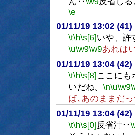
ん‥
\w9
反省しる
\e
01/11/19 13:02 (4
\t
\h
\s[6]
いや、許
\u
\w9
\w9
あれは
01/11/19 13:04 (42
\t
\h
\s[8]
ここにも
いだね。
\n
\u
\w9
ば､あのままだっ
01/11/19 13:04 (42
\t
\h
\s[0]
反省汁‥
\