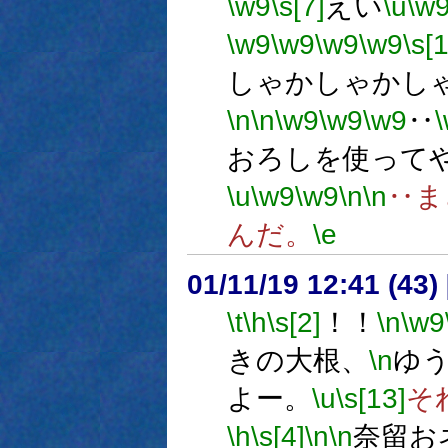
\w9
\s[7]
えい
\u
\w
\w9
\w9
\w9
\w9
\s[
しゃかしゃかし
\n
\n
\w9
\w9
\w9
‥
おろしを使って
\u
\w9
\w9
\n
\n
‥ま
んだ。
\e
01/11/19 12:41 (4
\t
\h
\s[2]
！！
\n
\w9
きの大根、
\n
ゆ
よー。
\u
\s[13]
そ
\h
\s[4]
\n
\n
奈留お