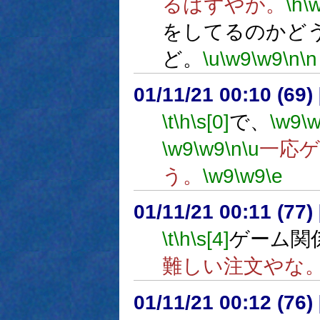
るはずやが。
\h
\
をしてるのかど
ど。
\u
\w9
\w9
\n
\n
01/11/21 00:10 (6
\t
\h
\s[0]
で、
\w9
\
\w9
\w9
\n
\u
一応
う。
\w9
\w9
\e
01/11/21 00:11 (7
\t
\h
\s[4]
ゲーム関
難しい注文やな
01/11/21 00:12 (7