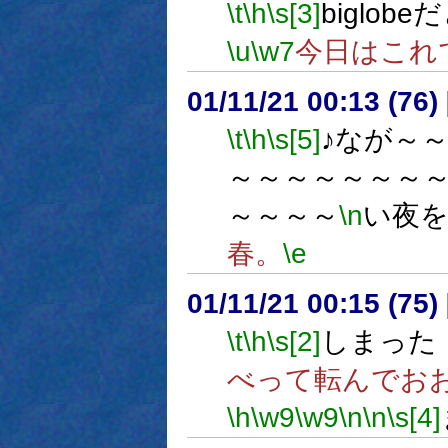
\t
\h
\s[3]
biglob
\u
\w7
今日はこれ
01/11/21 00:13 (7
\t
\h
\s[5]
♪なが～
～～～～～～～
～～～～
\n
い夜を
春。
\e
01/11/21 00:15 (7
\t
\h
\s[2]
しまった
べって転んでお
\h
\w9
\w9
\n
\n
\s[4]