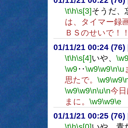
01/11/21 00:22 (7
\t
\h
\s[3]
そうだ、
は、タイマー録画
ＢＳのせいで！
01/11/21 00:24 (7
\t
\h
\s[4]
いや、
\w
\w9
‥
\w9
\w9
\n
\u
思たで。
\w9
\w9
\
\w9
\w9
\n
\u
\n
今日
まに。
\w9
\w9
\e
01/11/21 00:25 (7
\t
\h
\s[0]
いや、青