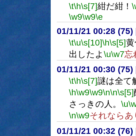
\t
\h
\s[7]
紺だ紺！
\w9
\w9
\e
01/11/21 00:28 (7
\t
\u
\s[10]
\h
\s[5]
黄
出したよ
\u
\w7
忘
01/11/21 00:30 (7
\t
\h
\s[7]
謎は全て
\h
\w9
\w9
\n
\n
\s[5]
さっきの人。
\u
\
\n
\w9
それならあ
01/11/21 00:32 (7