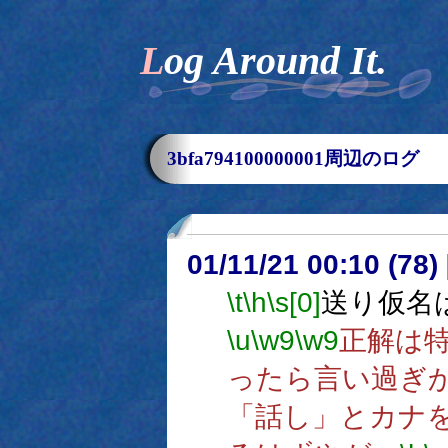
Log Around It.
3bfa794100000001周辺のログ
01/11/21 00:10 (7
\t
\h
\s[0]
送り仮名
\u
\w9
\w9
正解は
ったら言い過ぎ
「話し」とカナ