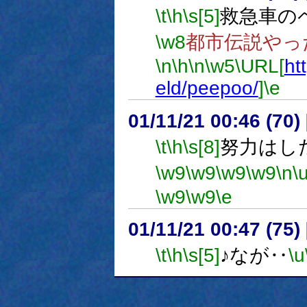
\t
\h
\s[5]
救急車の
\w8
都市伝説やっ
\n
\h
\n
\w5
\URL[
ht
eld/peepoo/
]
\e
01/11/21 00:46 (7
\t
\h
\s[8]
努力はし
\w9
\w9
\w9
\w9
\n
\
\w9
\w9
\e
01/11/21 00:47 (7
\t
\h
\s[5]
♪なが‥
\u