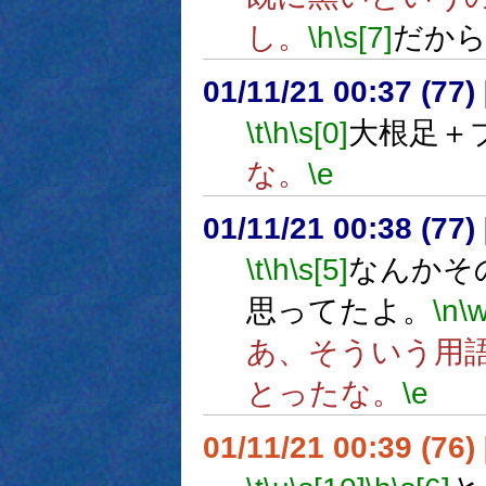
し。
\h
\s[7]
だから
01/11/21 00:37 (7
\t
\h
\s[0]
大根足＋
な。
\e
01/11/21 00:38 (7
\t
\h
\s[5]
なんかそ
思ってたよ。
\n
\
あ、そういう用
とったな。
\e
01/11/21 00:39 (7