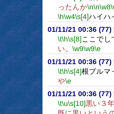
ったんか
\n
\n
\w8
\h
\w4
\s[4]
ハイハ
01/11/21 00:36 (7
\t
\h
\s[8]
ここでし
い。
\w9
\w9
\e
01/11/21 00:36 (7
\t
\h
\s[4]
根ブルマ
や
\e
01/11/21 00:36 (7
\t
\u
\s[10]
黒い３
既に黒いという