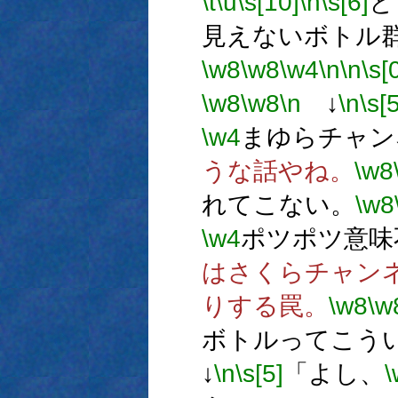
\t
\u
\s[10]
\h
\s[6]
と
見えないボトル
\w8
\w8
\w4
\n
\n
\s[
\w8
\w8
\n
↓
\n
\s[5
\w4
まゆらチャン
うな話やね。
\w8
れてこない。
\w8
\w4
ポツポツ意味
はさくらチャン
りする罠。
\w8
\w
ボトルってこう
↓
\n
\s[5]
「よし、
\