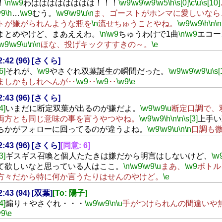
！
\n
\w9
わはははははははは！！！
\w9
\w9
\w9
\w5
\h
\s[0]
\c
\u
\s[10]
w9
\h
…
\w9
むう。
\w9
\w9
\u
\n
ま、ゴーストがホンマに愛しいなら
トが嫌がられんような瓶を
\n
流せちゅうことやね。
\w9
\w9
\h
\n
\n
まとめやけど、まあええわ。
\n
\w9
ちゅうわけで1曲
\n
\w9
エコー
\w9
\w9
\u
\n
\n
ほな、投げキックすすきの～。
\e
22:42 (96) [さくら]
6]
それが、
\w9
やさぐれ双葉誕生の瞬間だった。
\w9
\w9
\w9
\u
\s[
ましかもしれへんが‥
\w9
‥
\w9
‥
\w9
\e
22:43 (96) [さくら]
4]
いまだに断定双葉が出るのが嫌だよ。
\w9
\w9
\u
断定口調で、
両方とも同じ意味の事を言うやつやね。
\w9
\w9
\h
\n
\n
\s[3]
上手い
ちかがフォローに回ってるのが違うよね。
\w9
\w9
\u
\n
\n
口調も
22:43 (96) [さくら]
[同意: 6]
3]
ギスギス召喚と個人たたきは嫌だから明言はしないけど、
\w
て欲しいなと思っている人はここ。
\n
\w9
\w9
\u
まあ、
\w9
ボトル
方々だから特に何か言うたりはせんのやけど。
\e
2:43 (94) [双葉]
[To: 陽子]
4]
煽り＋やさぐれ・・・
\w9
\w9
\n
\u
手がつけられんの間違いや
w9
\e