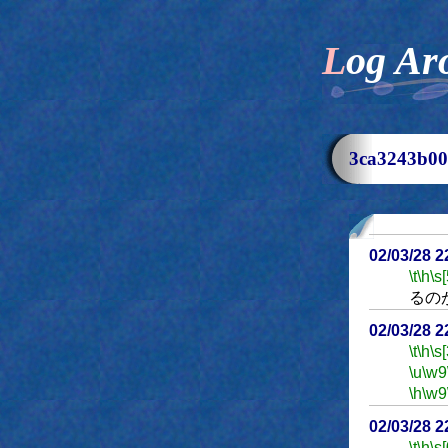
Log Ar
3ca3243b
02/03/28 2
\t
\h
\s[
るの
02/03/28 
\t
\h
\s[
\u
\w9
\h
\w9
02/03/28 2
\t
\h
\s[