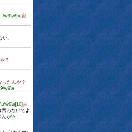
。
\w9
\w9
\u
家
ない。
や？
なったんや？
w9
\w9
\e
の
\u
\w9
\s[10]
古
は言わないでよ
さんが
\e