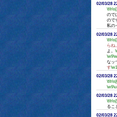
02/03/28 2
\t
\h
\s[
ので
ので
私の
02/03/28 2
\t
\h
\s[
らね
よ。
\w9
\
なッ
す
\w
02/03/28 2
\t
\h
\s[
\w9
\u
02/03/28 2
\t
\h
\s[
るこ
02/03/28 