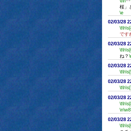
\t
\h
‥
桜」
\e
02/03/28 2
\t
\h
\s[
です
02/03/28 2
\t
\h
\s[
ね？
\
02/03/28 
\t
\h
\s[
02/03/28 
\t
\h
\s[
02/03/28 
\t
\h
\s[
\n
\w8
02/03/28 
\t
\h
\s[