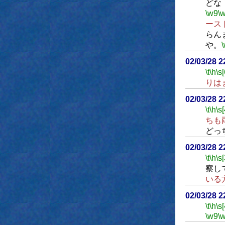
どな
\w9
\
ース
らん
や。
02/03/28 
\t
\h
\s[
りは
02/03/28 
\t
\h
\s[
ちも
どっ
02/03/28 
\t
\h
\s[
察し
いる
02/03/28 2
\t
\h
\s[
\w9
\