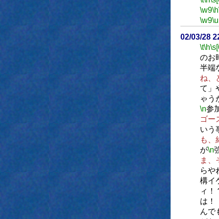
\w9
\h
\w9
\u
02/03/28 
\t
\h
\s[
のお
半端
ね、
て」
ゃう
\n
参
ゴー
いう
も、
が
\n
ま、
らや
構イ
ィ！
は！
んで