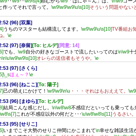
\w9
‥
\w9
‥
\w9
\s[4]
頼むから
\w9
「はにゃ～ん」は、
\n
\w9
ゴース
と作ってそれで言って。
\w9
\w9
\w9
\u
\s[10]
そういう問題やない
2:52 (96) [双葉]
4]
うちのマスターも結構流してます。
\w9
\w9
\u
\s[10]
TV番組お
ね。
\e
2:52 (97) [奈留]
[To: ヒルデ]
[同意: 14]
6]
でも、
\w9
自分の好きなゴーストで流したいってのは
\n
\w9
十
n
\n
\u
\w9
\w9
\s[10]
オレらの送信者もそうや。
\e
22:53 (97) [さくら]
5]
\_s
ほぇ～？
\e
22:53 (96) [ねここ]
[To: 陽子]
7]
己の萌えにかけて！
\w9
\w9
\n
\u
・・・それはもおええて。
\w9
22:53 (96) [まゆら]
[To: ヒルデ]
8]
結局こんな感じだし。
\n
\w8
\w8
不感症だといっても乗っても
\w8
\s[7]
これが不感症以外の何だと･･･
\u
\w8
\w8
\s[11]
うるさい
22:53 (95) [せりこ]
6]
いまでこそ大勢のせりこ仲間にかこまれて
\n
幸せな雑談生活