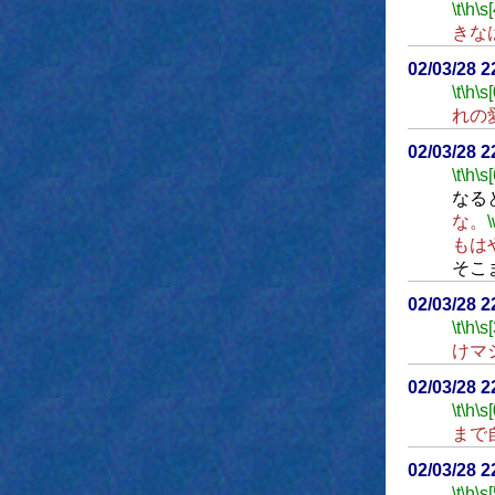
\t
\h
\s[
きな
02/03/28 2
\t
\h
\s[
れの
02/03/28 
\t
\h
\s[
なる
な。
もは
そこ
02/03/28 
\t
\h
\s[
けマ
02/03/28 2
\t
\h
\s[
まで
02/03/28 
\t
\h
\s[