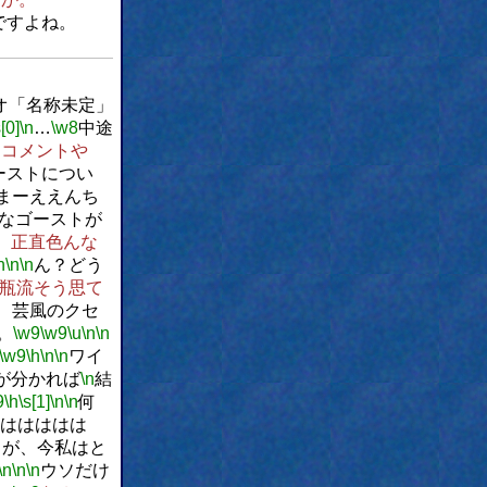
ですよね。
ジオ「名称未定」
s[0]
\n
…
\w8
中途
なコメントや
ーストについ
まーええんち
なゴーストが
、正直色んな
h
\n
\n
ん？どう
瓶流そう思て
、芸風のクセ
。
\w9
\w9
\u
\n
\n
\w9
\h
\n
\n
ワイ
が分かれば
\n
結
9
\h
\s[1]
\n
\n
何
ははははは
うが、今私はと
\n
\n
\n
ウソだけ