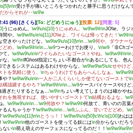
\s[5]
\n
\n
受け手が痛いところをつかれたと勝手に思うだけなん
だからそれが‥
\w9
\e
22:41 (96) [さくら]
[To: どどめうにゅう]
[投票: 12]
[同意: 5]
0]
うにゅめん。
\w9
\u
\s[10]
うにゅめん。
\w9
\w9
\h
\n
JO\\e、ラ
時間や。
\w9
\w9
\u
\n
\s[11]
JO\\eよ、ワイらは帰ってきた！
\w9
\h
\
な空きやったけどな。
\w9
\w9
\u
\s[10]
\n
\n
…
\w9
何や、ダウナー
どどめ。
\w9
\w9
\h
\n
\n
…
\w9
つーわけでお便り。
\n
\w9
「非Chゴ
やて。
\w9
\w9
\u
\n
\n
ワイらみたいなゴーストやね。
\w9
\w9
\h
\n
\n
かな。
\w9
\n
IfGhost指定にちょい不都合が
\n
あるにしても、色ん
加できるシステムはあるわけやからな。
\w9
\w9
\w5
\u
\c
せやけど
ストを気軽に使う、
\n
ちゅうわけでもあらへんしなぁ。
\w9
\w9
\
事や？
\w9
\w9
\u
\n
\n
一人か二人くらいしか使てないゴーストで
\n
結構躊躇するやろ？
\w9
\w9
\h
\n
\n
…
\w9
ケースバイケースやけど
強過ぎたりするとなぁ…
\w9
\n
ちょい考えてしまうのは確かやね
それを無視すれば、使いやすいゴーストて
\n
結構おるよな。
\w9
ね。
\w9
\w9
\u
\n
\n
…
\w9
何故や？
\w9
\w9
\h
何故て、青いのの言葉
ケるんちゃうか？
\w9
\w9
\u
\n
\n
…
\w9
ふふん、甘いでどどめ。
\w
？
\w9
\w9
\u
\s[11]
\n
\n
とうっ！！
\w9
\w9
\u
\s[50]
\c
\h
\c
\s[100]
わはは
！
\w9
\w9
\n
\n
他のゴーストを使ってる奴には
\n
分からないだろ
もない
\n
萌え萌えのサーフェスになってるのだ！！
\w9
\w9
\w9
\n