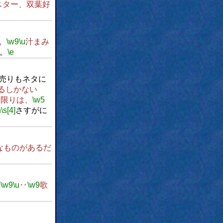
スター、双葉好
。
\w9
\u
汁まみ
。
\e
売りもネタに
るしかない
す限りは、
\w5
h
\s[4]
さすがに
なものがあるだ
9
\w9
\u
‥
\w9
歌