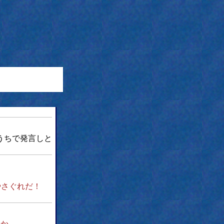
うちで発言しと
。
やさぐれだ！
すか。