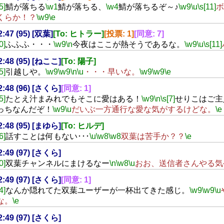
5]
鯖が落ちる
\w1
鯖が落ちる、
\w4
鯖が落ちるぞ～♪
\w9
\u
\s[11]
ボ
くらか！？
\w9
\e
2:47 (95) [双葉]
[To: ヒトラー]
[投票: 1]
[同意: 7]
0]
ふふふ・・・
\w9
\n
今夜はここが熱そうであるな。
\w9
\u
\s[11]
22:48 (95) [ねここ]
[To: 陽子]
5]
引越しや。
\w9
\w9
\n
\u
・・・早いな。
\w9
\w9
\e
22:48 (96) [さくら]
[同意: 1]
5]
たとえ汁まみれでもそこに愛はある！
\w9
\n
\s[7]
せりこはご主
っちなんだぞ！
\w9
\u
だいぶ一方通行な愛な気がするけどな。
\e
22:48 (95) [まゆら]
[To: ヒルデ]
6]
話すことは何もない･･･
\u
\w8
\w8
双葉は苦手か？？
\e
22:49 (97) [さくら]
0]
双葉チャンネルにまけるなー
\n
\w8
\u
おお、送信者さんやる気
22:49 (97) [さくら]
[同意: 1]
4]
なんか隠れてた双葉ユーザーが一杯出てきた感じ。
\w9
\w9
\u
な。
\e
22:49 (97) [さくら]