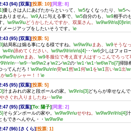
2:43 (94) [双葉]
[投票: 10]
[同意: 8]
1]
優しさは人にあげたからといって、
\w5
なくなったり、
\w5
へ
はありません。
\w9
人に与える事で、
\w5
自分のも、
\w9
相手の
す。
\w9
\w9
\u
どうかしたんですか、双葉さん。
\w9
\w9
\h
\s[0]
\n
\n
イメージアップをしたいそうです。
\e
2:43 (95) [双葉]
[投票: 5]
3]
結局私は煽る事になる様ですね。
\w9
\w9
\u
まあ、
\w9
そうな
。
\w4
\n
諦めてください。
\w9
\w9
\h
\n
\n
\s[4]
･･･
\w6
少しはフォロ
\w9
\w9
\u
\n
\n
まあ、
\w9
冬服位で考え直す人はすっこんでろって
w9
\h
\n
\n
‥
\w9
‥
\w9
\w2
ォ
\w2
ン
\w2
の･
\w1
･
\w1
･
\w6
\w7
\s[7]
掃除
つってんだろ！
\w9
\w9
\u
\n
\n
突
\w1
然
\w1
何
\w1
を
\w1
言い
\w1
出
\w
1
か
\w5
キシャー！！
\e
2:45 (95) [双葉]
[投票: 5]
0]
汁まみれの家と段ボールの家。
\w9
\n
\s[3]
どちらが幸せなんで
やさぐれ入りましたね‥
\w9
\e
2:47 (95) [双葉]
[To: 陽子]
[同意: 2]
5]
そらダンボールの家や。
\w9
\w9
\n
\u
せやね。
\w9
\w9
\n
\h
\s[4]
汁
ともできへんやん・・
\w9
\w9
\e
22:47 (96) [さくら]
[投票: 1]