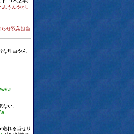
ト「(木之本)
と思うんやが。
知らせ双葉担当
分な理由やん
\w9
\e
来ない。
。
\e
が送れる当せり