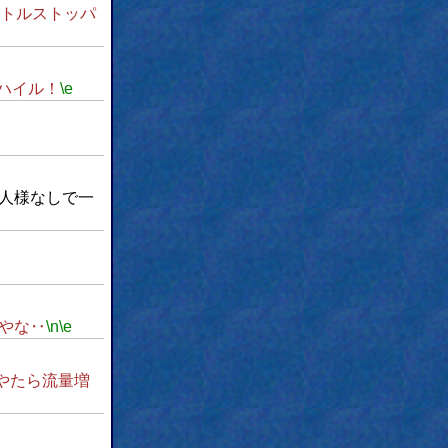
トルストッパ
ハイル！
\e
人様なしで一
やな‥
\n
\e
やたら流量増