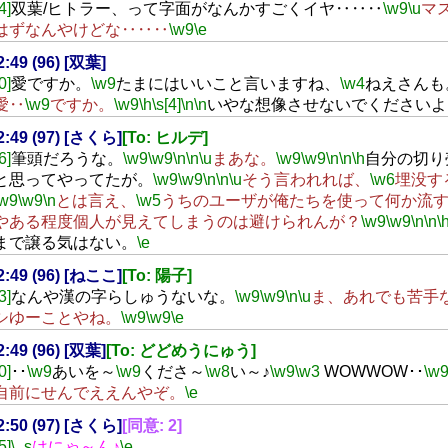
4]
双葉/ヒトラー、って字面がなんかすごくイヤ‥‥‥
\w9
\u
マ
はずなんやけどな‥‥‥
\w9
\e
2:49 (96) [双葉]
0]
愛ですか。
\w9
たまにはいいこと言いますね、
\w4
ねえさんも
愛‥
\w9
ですか。
\w9
\h
\s[4]
\n
\n
いやな想像させないでくださいよ
22:49 (97) [さくら]
[To: ヒルデ]
6]
筆頭だろうな。
\w9
\w9
\n
\n
\u
まあな。
\w9
\w9
\n
\n
\h
自分の切り
と思ってやってたが。
\w9
\w9
\n
\n
\u
そう言われれば、
\w6
埋没す
\w9
\w9
\n
とは言え、
\w5
うちのユーザが俺たちを使って何か流
やある程度個人が見えてしまうのは避けられんが？
\w9
\w9
\n
\n
\
まで譲る気はない。
\e
22:49 (96) [ねここ]
[To: 陽子]
3]
なんや漢の字らしゅうないな。
\w9
\w9
\n
\u
ま、あれでも苦手
シゆーことやね。
\w9
\w9
\e
2:49 (96) [双葉]
[To: どどめうにゅう]
0]
･･
\w9
あいを～
\w9
くださ～
\w8
い～♪
\w9
\w3
WOWWOW･･
\w
自前にせんでええんやぞ。
\e
22:50 (97) [さくら]
[同意: 2]
5]
\_s
はにゃ～ん♪
\e