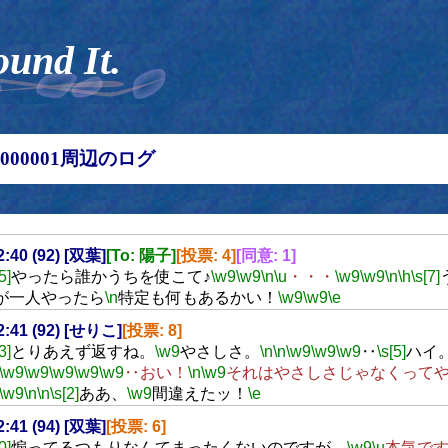
ound It.
00000001周辺のログ
2:40 (92) [双葉]
[To: 陽子]
[投票: 4]
[同意: 1]
5]
やったら誰かうちを使こて♪
\w9
\w9
\n
\u
・・・
\w9
\w9
\n
\h
\s[7]
が一人やったら
\n
特定も何もあるかい！
\w9
\w9
\e
22:41 (92) [せりこ]
[投票: 8]
3]
とりあえず返すね。
\w9
やさしさ。
\n
\n
\w9
\w9
\w9
‥
\s[5]
ハイ
\w9
\w9
\w9
\w9
\w9
‥おい！
\n
\w9
それはやさしさじゃなくって
\w9
\n
\n
\s[2]
ああ、
\w9
間違えたッ！
\e
2:41 (94) [双葉]
[投票: 6]
0]
煽ってるつもりなんてまったくないのですが。
\w9
\u
本気で