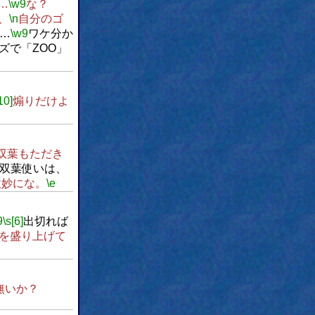
…
\w9
な？
、
\n
自分のゴ
…
\w9
ワケ分か
ズで「ZOO」
10]
煽りだけよ
双葉もただき
双葉使いは、
微妙にな。
\e
9
\s[6]
出切れば
を盛り上げて
無いか？