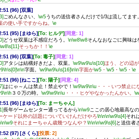
2:51 (96) [双葉]
3]
ごめんなさい、
\w5
うちの送信者さんだけで1/3は流してます
葉の使い手ですからね。
\e
22:51 (95) [まゆら]
[To: ヒルデ]
[同意: 1]
0]
どうせ双葉は不感症だろう。
\n
\w8
\w8
そんなおなごに興味は
\w8
\s[11]
そっちか！！
\e
2:51 (96) [双葉]
[To: 毒子]
[同意: 1]
0]
アタシは結構好きだよ、双葉。
\w9
\w9
\u
\s[10]
ほう、どの辺が
w9
\h
\s[0]
\n
\n
字面。
\w9
\w9
\u
\s[16]
\n
\n
字面か
\w5
・
\w5
・
\w5
・
\e
22:51 (96) [ねここ]
[To: 陽子]
[同意: 4]
7]
はにゃ～んは禁止！禁止やで！
\w9
\w9
\n
\u
・・・いつ禁止に
w9
\n
\h
３０万の時。
\w9
\w9
\n
\u
・・・ヒゲやなかったんかい。
\
22:51 (96) [まゆら]
[To: まーちゃん]
1]
長年ゲームセンター通ってるから
\n
\w9
ここの居心地最高な
ーケード以外の話題についていけんだけやろ
\h
\n
\n
\w9
\s[4]
それ
n
\n
\w9
それにまーちゃん歳幾つなんや？
\h
\n
\n
\w9
\s[6]
と送信者
22:52 (97) [さくら]
[投票: 2]