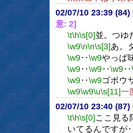
02/07/10 23:39 (8
意: 2]
\t
\h
\s[0]
並。つゆ
\w9
\n
\n
\s[3]
あ。
\w9
‥
\w9
やっぱ
\w9
‥
\w9
‥
\w9
‥
\w9
‥
\w9
ゴボウ
\w9
\w9
\u
\s[11]
一
02/07/10 23:40 (8
\t
\h
\s[0]
ここ見る
いてるんですが