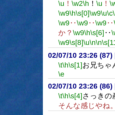
\u
！
\w2
\h
！
\u
！
\
\w9
\h
\s[0]
\w9
\u
\c
\w9
‥
\w9
‥
\w9
‥
か？
\w9
\h
\s[6]
‥
\w9
\s[8]
\u
\n
\n
\s[1
02/07/10 23:26 (8
\t
\h
\s[1]
お兄ちゃ
\e
02/07/10 23:26 (8
\t
\h
\s[4]
さっきの産
そんな感じやね