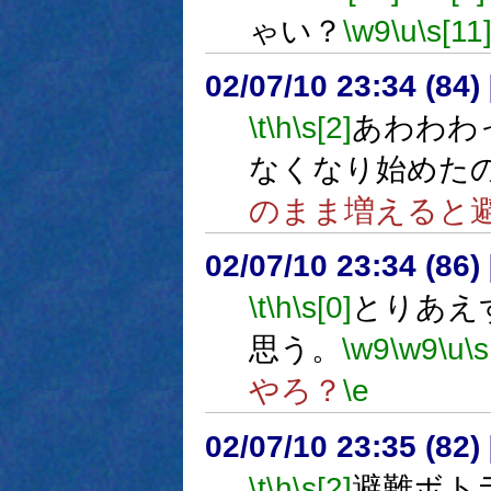
ゃい？
\w9
\u
\s[11
02/07/10 23:34 (8
\t
\h
\s[2]
あわわわ
なくなり始めた
のまま増えると
02/07/10 23:34 (8
\t
\h
\s[0]
とりあえず
思う。
\w9
\w9
\u
\s
やろ？
\e
02/07/10 23:35 (8
\t
\h
\s[2]
避難ボト