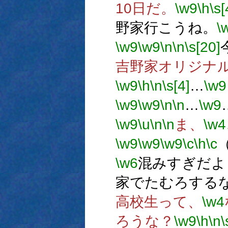
10日だ。
\w9
\h
\s[
野家行こうね。
\
\w9
\w9
\n
\n
\s[20]
吉野家オリジナ
\w9
\h
\n
\s[4]
…
\w9
\w9
\w9
\n
\n
…
\w9
\w9
\u
\n
\n
ま、
\w4
\w9
\w9
\w9
\c
\h
\c
\w6
混みすぎだよ
家でたむろする
高校生って、
\w4
ろうな？
\w9
\h
\n
\