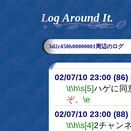
Log Around It.
3d2c450b00000001周辺のログ
02/07/10 23:00 (86
\t
\h
\s[5]
ハゲに同
ぞ。
\e
02/07/10 23:00 (8
\t
\h
\s[4]
2チャン