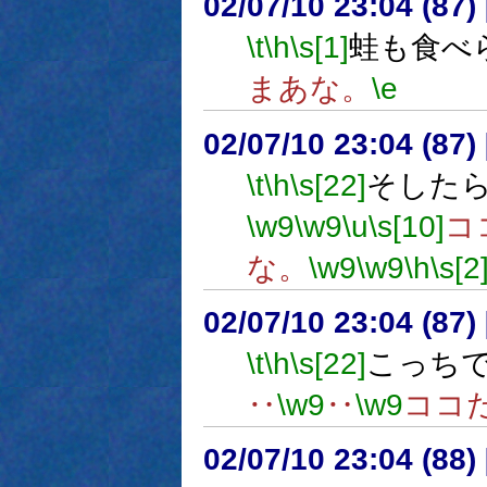
02/07/10 23:04 (87
\t
\h
\s[1]
蛙も食べ
まあな。
\e
02/07/10 23:04 (87
\t
\h
\s[22]
そした
\w9
\w9
\u
\s[10]
コ
な。
\w9
\w9
\h
\s[2
02/07/10 23:04 (8
\t
\h
\s[22]
こっち
‥
\w9
‥
\w9
ココ
02/07/10 23:04 (88