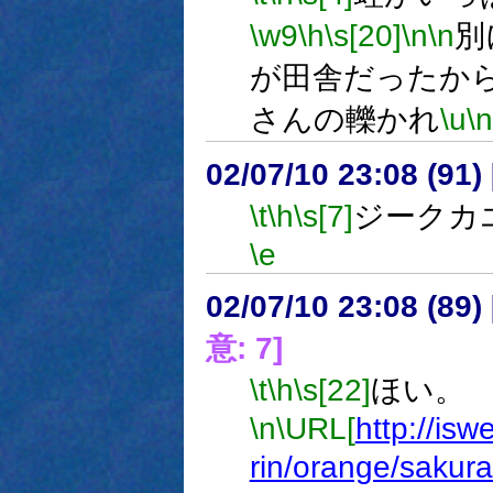
\w9
\h
\s[20]
\n
\n
別
が田舎だったか
さんの轢かれ
\u
\n
02/07/10 23:08 (9
\t
\h
\s[7]
ジークカ
\e
02/07/10 23:08 (89
意: 7]
\t
\h
\s[22]
ほい。
\n
\URL[
http://isw
rin/orange/sakura