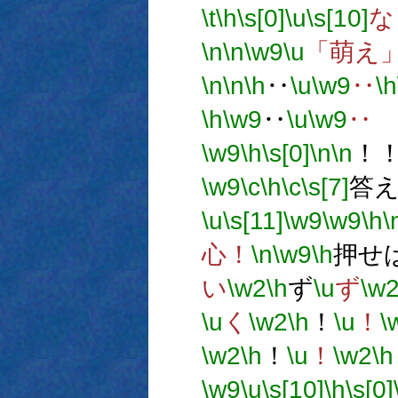
\t
\h
\s[0]
\u
\s[10]
な
\n
\n
\w9
\u
「萌え
\n
\n
\h
‥
\u
\w9
‥
\h
\h
\w9
‥
\u
\w9
‥
\w9
\h
\s[0]
\n
\n
！
\w9
\c
\h
\c
\s[7]
答え
\u
\s[11]
\w9
\w9
\h
\
心！
\n
\w9
\h
押せ
い
\w2
\h
ず
\u
ず
\w
\u
く
\w2
\h
！
\u
！
\
\w2
\h
！
\u
！
\w2
\h
\w9
\u
\s[10]
\h
\s[0]