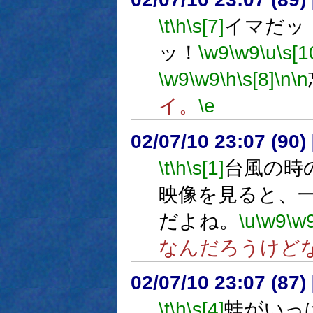
\t
\h
\s[7]
イマだッ
ッ！
\w9
\w9
\u
\s[1
\w9
\w9
\h
\s[8]
\n
\n
イ。
\e
02/07/10 23:07 (9
\t
\h
\s[1]
台風の時
映像を見ると、
だよね。
\u
\w9
\w
なんだろうけど
02/07/10 23:07 (8
\t
\h
\s[4]
蛙がいっ