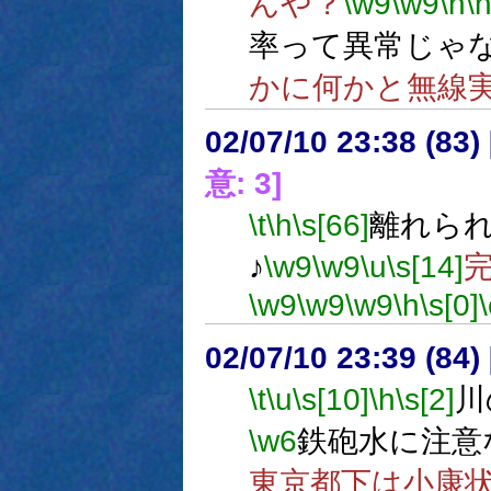
んや？
\w9
\w9
\n
\
率って異常じゃ
かに何かと無線
02/07/10 23:38 (83
意: 3]
\t
\h
\s[66]
離れら
♪
\w9
\w9
\u
\s[14]
\w9
\w9
\w9
\h
\s[0]
02/07/10 23:39 (8
\t
\u
\s[10]
\h
\s[2]
川
\w6
鉄砲水に注意
東京都下は小康