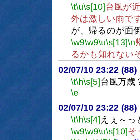
\t
\u
\s[10]
台風が
外は激しい雨で
が、帰るのが面
\w9
\w9
\u
\s[13]
\n
るかも知れない
02/07/10 23:22 (8
\t
\h
\s[5]
台風万歳
\e
02/07/10 23:22 (8
\t
\h
\s[4]
えぇ～っ
\w9
\w9
\u
\s[10]
そ