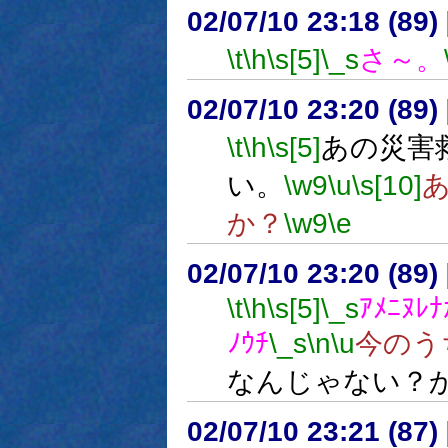
02/07/10 23:18 (8
\t
\h
\s[5]
\_s
さ～。
02/07/10 23:20 (8
\t
\h
\s[5]
あの災害
い。
\w9
\u
\s[10]
か？
\w9
\e
02/07/10 23:20 (8
\t
\h
\s[5]
\_s
ｱﾒﾆﾇﾚﾅ
ﾉｳﾁ
\_s
\n
\u
今のう
なんじゃない？
02/07/10 23:21 (87