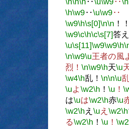
\n
\n
\h
‥
\u
\w9
‥
\h
\h
\w9
‥
\u
\w9
‥
\w9
\h
\s[0]
\n
\n
！
\w9
\c
\h
\c
\s[7]
答え
\u
\s[11]
\w9
\w9
\h
\
\n
\w9
\u
王者の風
烈！
\n
\w9
\h
天
\u
\w4
\h
乱！
\n
\n
\u
\u
よ
\w2
\h
！
\u
！
\
は
\u
は
\w2
\h
赤
\u
\w2
\h
え
\u
え
\w2
\h
る
\w2
\h
！
\u
！
\w2