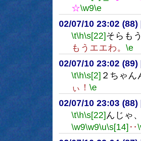
☆
\w9
\e
02/07/10 23:02 (8
\t
\h
\s[22]
そらも
もうエエわ。
\e
02/07/10 23:02 (8
\t
\h
\s[2]
２ちゃん
ぃ！
\e
02/07/10 23:03 (88
\t
\h
\s[22]
んじゃ
\w9
\w9
\u
\s[14]
‥