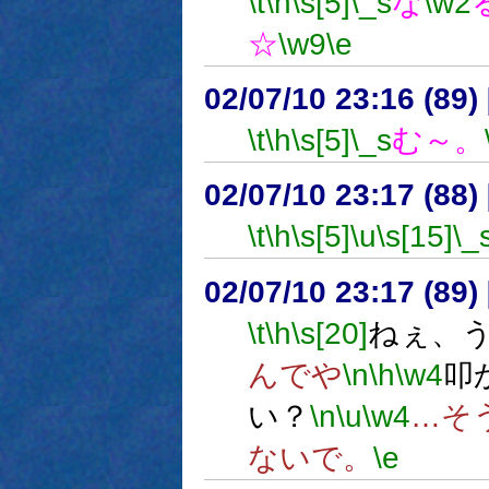
\t
\h
\s[5]
\_s
な
\w2
☆
\w9
\e
02/07/10 23:16 (8
\t
\h
\s[5]
\_s
む～。
02/07/10 23:17 (8
\t
\h
\s[5]
\u
\s[15]
\_
02/07/10 23:17 (8
\t
\h
\s[20]
ねぇ、
んでや
\n
\h
\w4
叩
い？
\n
\u
\w4
…そ
ないで。
\e