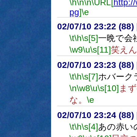
\h
\n
\n
\URL[
http:/
pg
]
\e
02/07/10 23:22 (8
\t
\h
\s[5]
一晩で会
\w9
\u
\s[11]
笑え
02/07/10 23:23 (8
\t
\h
\s[7]
ホバーク
\n
\w8
\u
\s[10]
まず
な。
\e
02/07/10 23:24 (8
\t
\h
\s[4]
あの赤い