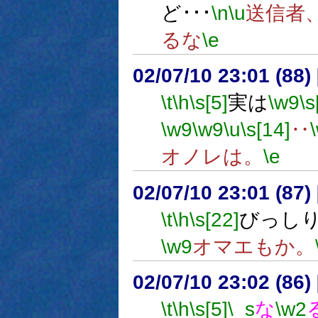
ど･･･
\n
\u
送信者
るな
\e
02/07/10 23:01 (8
\t
\h
\s[5]
実は
\w9
\s
\w9
\w9
\u
\s[14]
‥
オノレは。
\e
02/07/10 23:01 (8
\t
\h
\s[22]
びっし
\w9
オマエもか。
02/07/10 23:02 (86
\t
\h
\s[5]
\_s
な
\w2