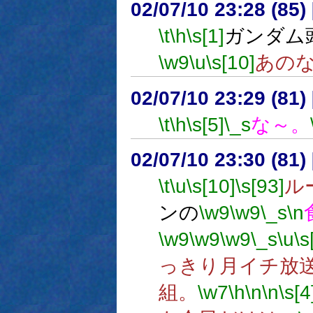
02/07/10 23:28 (8
\t
\h
\s[1]
ガンダム
\w9
\u
\s[10]
あの
02/07/10 23:29 (81
\t
\h
\s[5]
\_s
な～。
02/07/10 23:30 (8
\t
\u
\s[10]
\s[93]
ル
ンの
\w9
\w9
\_s
\n
\w9
\w9
\w9
\_s
\u
\s
っきり月イチ放
組。
\w7
\h
\n
\n
\s[4