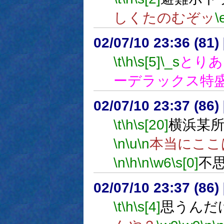
しくたのむぞッ
\
02/07/10 23:36 (81
\t
\h
\s[5]
\_s
とりあ
ーデラックス特
02/07/10 23:37 (8
\t
\h
\s[20]
横浜某
\n
\u
\n
本当にここ
\n
\h
\n
\w6
\s[0]
不
02/07/10 23:37 (8
\t
\h
\s[4]
思うんだ