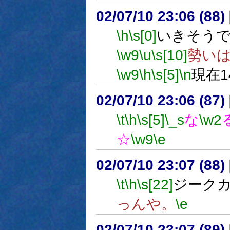
02/07/10 23:06 (88
\h
\s[0]
いきそう
\w9
\u
\s[10]
勢い
\w9
\h
\s[5]
\n
現在1
02/07/10 23:06 (87
\t
\h
\s[5]
\_s
な
\w2
☆
\w9
\e
02/07/10 23:07 (8
\t
\h
\s[22]
ジーク
っんや。
\e
02/07/10 23:07 (8