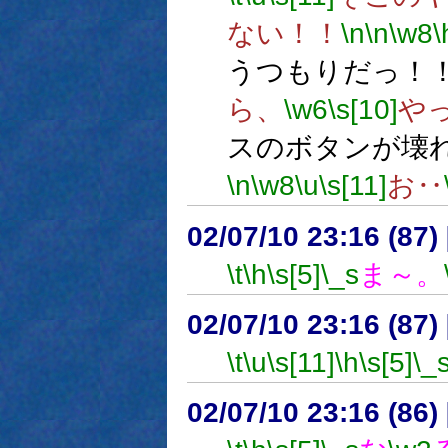
ない！！
\n
\n
\w8
\
うつもりだっ！
ら、
\w6
\s[10]
や
スのボタンが壊
\n
\w8
\u
\s[11]
お‥
02/07/10 23:16 (8
\t
\h
\s[5]
\_s
ま～。
02/07/10 23:16 (87
\t
\u
\s[11]
\h
\s[5]
\_
02/07/10 23:16 (86