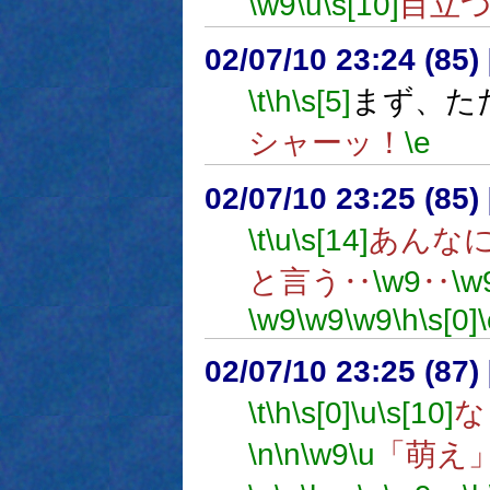
\w9
\u
\s[10]
目立
02/07/10 23:24 (85
\t
\h
\s[5]
まず、た
シャーッ！
\e
02/07/10 23:25 (85
\t
\u
\s[14]
あんな
と言う‥
\w9
‥
\w
\w9
\w9
\w9
\h
\s[0]
02/07/10 23:25 (8
\t
\h
\s[0]
\u
\s[10]
な
\n
\n
\w9
\u
「萌え