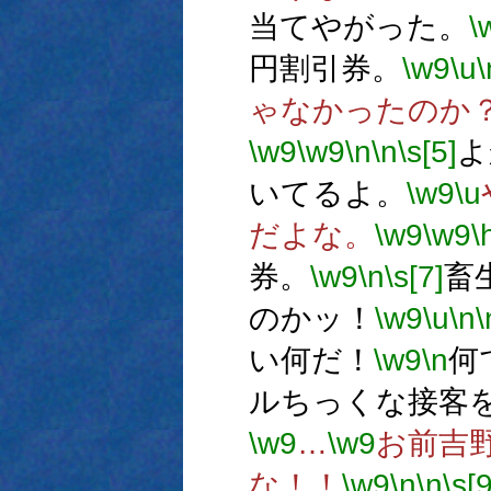
当てやがった。
\
円割引券。
\w9
\u
\
ゃなかったのか
\w9
\w9
\n
\n
\s[5]
よ
いてるよ。
\w9
\u
だよな。
\w9
\w9
\
券。
\w9
\n
\s[7]
畜
のかッ！
\w9
\u
\n
\
い何だ！
\w9
\n
何
ルちっくな接客
\w9
…
\w9
お前吉
な！！
\w9
\n
\n
\s[