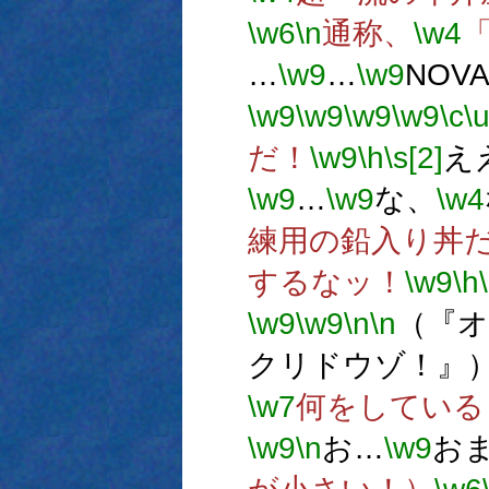
\w6
\n
通称、
\w4
…
\w9
…
\w9
NOV
\w9
\w9
\w9
\w9
\c
\
だ！
\w9
\h
\s[2]
え
\w9
…
\w9
な、
\w4
練用の鉛入り丼
するなッ！
\w9
\h
\w9
\w9
\n
\n
（『
クリドウゾ！』
\w7
何をしている
\w9
\n
お…
\w9
お