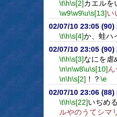
\t
\h
\s[2]
カエルを
\w9
\w9
\u
\s[13]
い
02/07/10 23:05 (9
\t
\h
\s[4]
か、蛙ハ
02/07/10 23:05 (9
\t
\h
\s[3]
なにを虐
\n
\n
\w8
\u
\s[10]
ん
\n
\h
\s[2]
！？
\e
02/07/10 23:06 (88
\t
\h
\s[22]
いぢめ
ルやのうてシマ