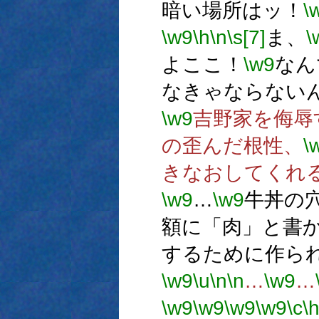
暗い場所はッ！
\
\w9
\h
\n
\s[7]
ま、
\
よここ！
\w9
なん
なきゃならない
\w9
吉野家を侮辱
の歪んだ根性、
\
きなおしてくれ
\w9
…
\w9
牛丼の
額に「肉」と書
するために作ら
\w9
\u
\n
\n
…
\w9
…
\w9
\w9
\w9
\w9
\c
\