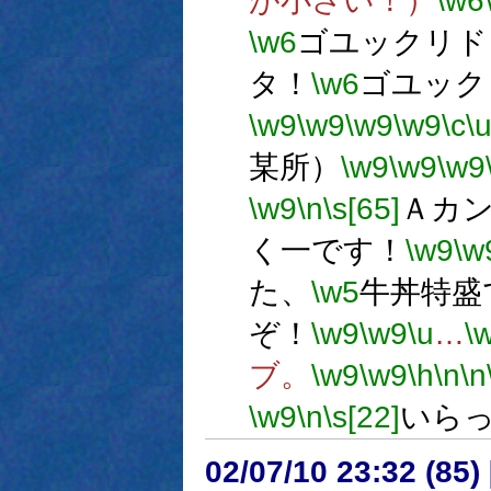
が小さい！）
\w6
\w6
ゴユックリド
タ！
\w6
ゴユック
\w9
\w9
\w9
\w9
\c
\
某所）
\w9
\w9
\w9
\w9
\n
\s[65]
Ａカ
く一です！
\w9
\w
た、
\w5
牛丼特盛
ぞ！
\w9
\w9
\u
…
\
ブ。
\w9
\w9
\h
\n
\n
\w9
\n
\s[22]
いら
02/07/10 23:32 (8