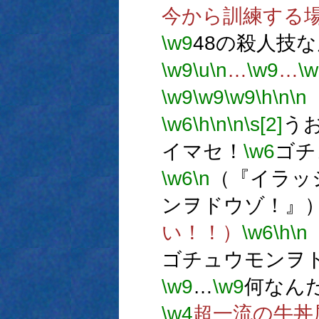
今から訓練する
\w9
48の殺人技
\w9
\u
\n
…
\w9
…
\w
\w9
\w9
\w9
\h
\n
\n
\w6
\h
\n
\n
\s[2]
う
イマセ！
\w6
ゴチ
\w6
\n
（『イラッ
ンヲドウゾ！』
い！！）
\w6
\h
\n
ゴチュウモンヲ
\w9
…
\w9
何なん
\w4
超一流の牛丼