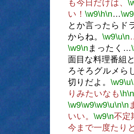
も今日だけは、
\
い！
\w9
\h
\n
…
\w9
とか言ったらドラ
からね。
\w9
\u
\n
\w9
\n
まったく…
面目な料理番組
ろそろグルメら
切りだよ。
\w9
\u
りみたいなも
\h
\
\w9
\w9
\w9
\u
\n
\n
いい。
\w9
\n
不定
今まで一度たり