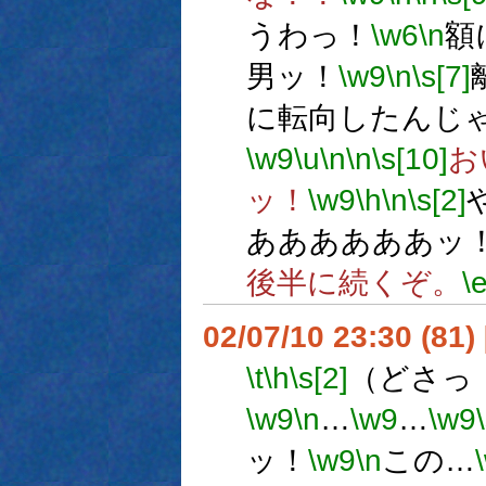
うわっ！
\w6
\n
額
男ッ！
\w9
\n
\s[7]
に転向したんじ
\w9
\u
\n
\n
\s[10]
お
ッ！
\w9
\h
\n
\s[2]
ああああああッ
後半に続くぞ。
\
02/07/10 23:30 (8
\t
\h
\s[2]
（どさっ
\w9
\n
…
\w9
…
\w9
ッ！
\w9
\n
この…