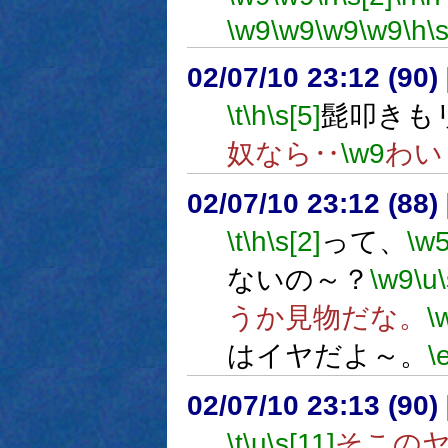
\w9
\w9
\w9
\w9
\h
\
02/07/10 23:12 (9
\t
\h
\s[5]
髭叩きも
奴なら‥
\w9
わい
02/07/10 23:12 (8
\t
\h
\s[2]
って、
\w
ないの～？
\w9
\u
うか見物だな。
\
はイヤだよ～。
\
02/07/10 23:13 (9
\t
\u
\s[11]
そこの