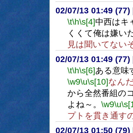
02/07/13 01:49 (7
\t
\h
\s[4]
中西はキ
くくて俺は嫌い
見は聞いてない
02/07/13 01:49 (7
\t
\h
\s[6]
ある意味
\w9
\u
\s[10]
なん
から全然番組の
よね～。
\w9
\u
\s[
プトを貫き通す
02/07/13 01:50 (7