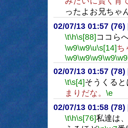
みたいに賢く育
ったよお兄ちゃん
02/07/13 01:57 (7
\t
\h
\s[88]
ココら
\w9
\w9
\u
\s[14]
ち
\w9
\w9
\w9
\w9
\w9
02/07/13 01:57 (7
\t
\s[4]
そうくると
まりだな。
\e
02/07/13 01:58 (7
\t
\h
\s[76]
私達は