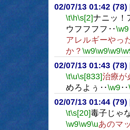
02/07/13 01:42 (7
\t
\h
\s[2]
ナニッ！
ウフフフフ‥
\w9
アレルギーやっ
か？
\w9
\w9
\w9
\w
02/07/13 01:43 (78
\t
\u
\s[833]
治療が
めろよぅ‥
\w9
‥
02/07/13 01:44 (7
\t
\s[20]
毒子じゃ
\w9
\w9
\u
あのマ