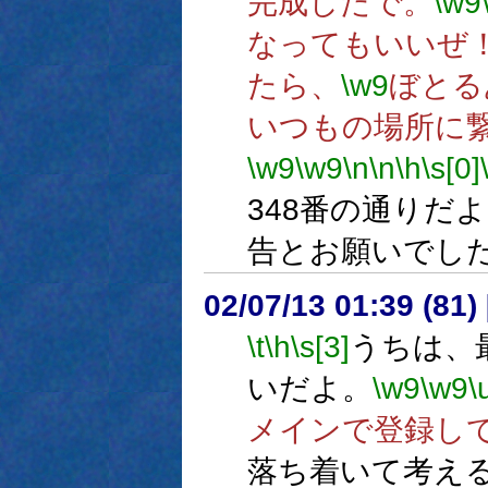
完成したで。
\w9
なってもいいぜ
たら、
\w9
ぼとる
いつもの場所に
\w9
\w9
\n
\n
\h
\s[0]
348番の通りだ
告とお願いでし
02/07/13 01:39 (8
\t
\h
\s[3]
うちは、
いだよ。
\w9
\w9
\
メインで登録し
落ち着いて考え