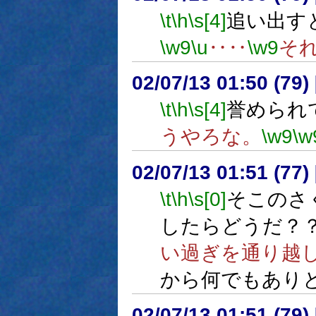
\t
\h
\s[4]
追い出す
\w9
\u
‥‥
\w9
そ
02/07/13 01:50 (7
\t
\h
\s[4]
誉められて
うやろな。
\w9
\w
02/07/13 01:51 (7
\t
\h
\s[0]
そこのさ
したらどうだ？
い過ぎを通り越
から何でもあり
02/07/13 01:51 (7