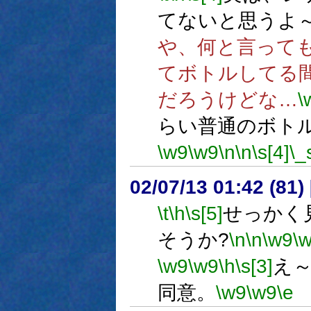
てないと思うよ
や、何と言って
てボトルしてる
だろうけどな…
\
らい普通のボト
\w9
\w9
\n
\n
\s[4]
\_
02/07/13 01:42 (8
\t
\h
\s[5]
せっかく
そうか?
\n
\n
\w9
\
\w9
\w9
\h
\s[3]
え
同意。
\w9
\w9
\e