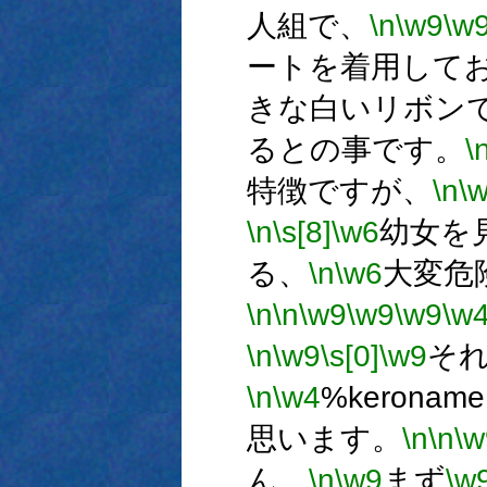
人組で、
\n
\w9
\w
ートを着用して
きな白いリボン
るとの事です。
\
特徴ですが、
\n
\
\n
\s[8]
\w6
幼女を
る、
\n
\w6
大変危
\n
\n
\w9
\w9
\w9
\w
\n
\w9
\s[0]
\w9
それ
\n
\w4
%keron
思います。
\n
\n
\w
ん。
\n
\w9
まず
\w