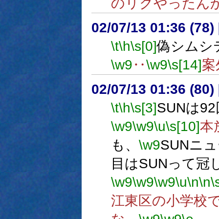
のリクやったん
02/07/13 01:36 (78
\t
\h
\s[0]
偽シムシ
\w9
‥
\w9
\s[14]
案
02/07/13 01:36 (8
\t
\h
\s[3]
SUNは92
\w9
\w9
\u
\s[10]
本
も、
\w9
SUNニ
目はSUNって冠し
\w9
\w9
\w9
\u
\n
\n
\
江東区の小学校で