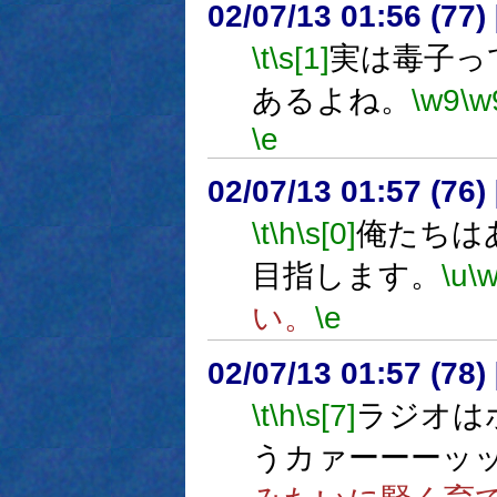
02/07/13 01:56 (7
\t
\s[1]
実は毒子っ
あるよね。
\w9
\w
\e
02/07/13 01:57 (7
\t
\h
\s[0]
俺たちは
目指します。
\u
\
い。
\e
02/07/13 01:57 (7
\t
\h
\s[7]
ラジオは
うカァーーーッ