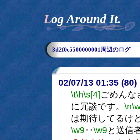
Log Around It.
3d2f0c5500000001周辺のログ
02/07/13 01:35 (8
\t
\h
\s[4]
ごめんな
に冗談です。
\n
\
は期待してるけ
\w9
‥
\w9
と送信