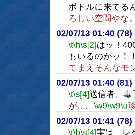
ボトルに来てる
ろしい空間やな
02/07/13 01:40 (7
\t
\h
\s[2]
はッ！40
もいるのかッ！
てまえそんなモ
02/07/13 01:40 (8
\t
\s[4]
送信者、毒
が…。
\w9
\w9
\u
02/07/13 01:41 (7
\t
\h
\s[4]
実は、レ