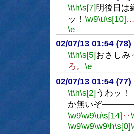
\t
\h
\s[7]
明後日は
ッ！
\w9
\u
\s[10]
\e
02/07/13 01:54 (78
\t
\h
\s[5]
おさしみ
ろ。
\e
02/07/13 01:54 (77
\t
\h
\s[2]
うわッ！
か無いぞ―――
\w9
\w9
\u
\s[14]
‥
\w9
\w9
\w9
\h
\s[0]