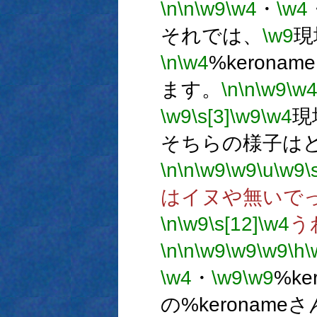
\n
\n
\w9
\w4
・
\w4
それでは、
\w9
現
\n
\w4
%keron
ます。
\n
\n
\w9
\w
\w9
\s[3]
\w9
\w4
現
そちらの様子は
\n
\n
\w9
\w9
\u
\w9
\
はイヌや無いで
\n
\w9
\s[12]
\w4
う
\n
\n
\w9
\w9
\w9
\h
\
\w4
・
\w9
\w9
%ke
の%keroname