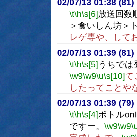
02/07/13 01:38 (8
\t
\h
\s[6]
放送回数
＞食いしん坊＞
レゲ専や、して
02/07/13 01:39 (8
\t
\h
\s[5]
うちでは
\w9
\w9
\u
\s[10]
て
したってことや
02/07/13 01:39 (7
\t
\h
\s[4]
ボトルon
ですー。
\w9
\w9
\