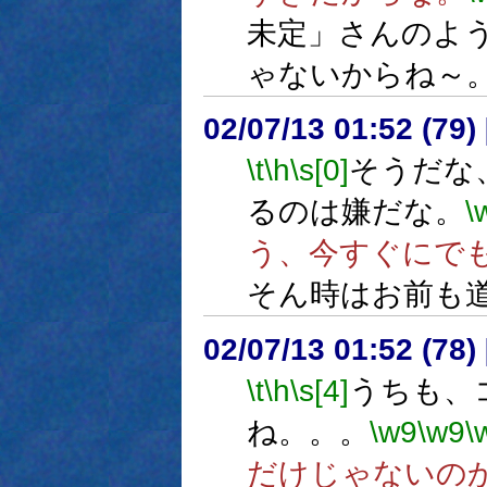
未定」さんのよ
ゃないからね～
02/07/13 01:52 (7
\t
\h
\s[0]
そうだな
るのは嫌だな。
\
う、今すぐにで
そん時はお前も
02/07/13 01:52 (78
\t
\h
\s[4]
うちも、
ね。。。
\w9
\w9
\
だけじゃないの