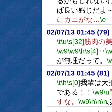
るかもしれない
ば良い感じだよ
にカニがな…
\e
02/07/13 01:45 (79
\t
\u
\s[32]
筋肉の
\w9
\w9
\h
\s[4]
‥
\
が無理だって。
\
02/07/13 01:45 (8
\t
\h
\s[0]
我輩は大抵
である！！
\w9
\u
すな。
\w9
\h
\n
\n