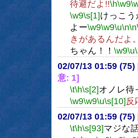
待避だよ!!
\h
\w9
\
\w9
\s[1]
けっこう
よー
\w9
\w9
\u
\n
\n
きがあるんだよ
ちゃん！！
\w9
\u
02/07/13 01:59 (7
意: 1]
\t
\h
\s[2]
オノレ待
\w9
\w9
\u
\s[10]
反
02/07/13 01:59 (75
\t
\h
\s[93]
マジな