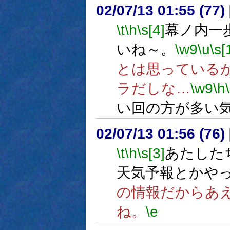
02/07/13 01:55 (7
\t
\h
\s[4]
幕ノ内一
いね～。
\w9
\u
\s[
とは思っている
ラだしな…
\w9
\h
い回の方が多い
02/07/13 01:56 (7
\t
\h
\s[3]
あたした
天気予報とかや
の情報だからあ
ね。
\e