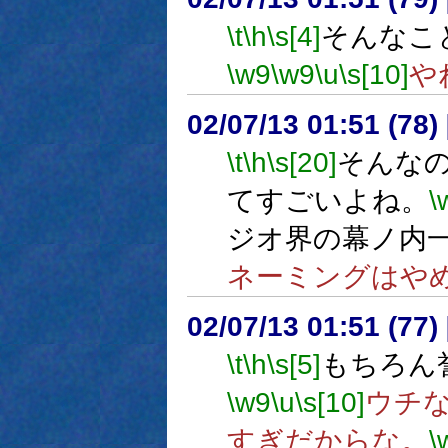
\t
\h
\s[4]
そんなこ
\w9
\w9
\u
\s[10]
や
02/07/13 01:51 (7
\t
\h
\s[20]
そんな
てすごいよね。
\
ジオ界の幕ノ内
ネーミングはや
02/07/13 01:51 (7
\t
\h
\s[5]
もちろん
\w9
\u
\s[10]
ウチ
すぎだからな。
\