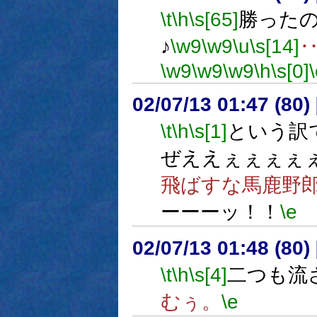
\t
\h
\s[65]
勝った
♪
\w9
\w9
\u
\s[14]
\w9
\w9
\w9
\h
\s[0]
02/07/13 01:47 (8
\t
\h
\s[1]
という訳
ぜええぇぇぇぇ
飛ばすな馬鹿野
ーーーッ！！
\e
02/07/13 01:48 (8
\t
\h
\s[4]
二つも流
むぅ。
\e