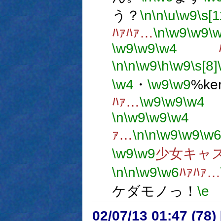
う？
\n
\n
\u
\w9
\s[1
ﾊｧﾊｧ…
\n
\w9
\w9
\
\w9
\w9
\w4
ﾊｧ
\n
\n
\w9
\h
\w9
\s[8]
\w4
・
\w9
\w9
%ke
ﾊｧ…
\w9
\w9
\w4
\n
\w9
\w9
\w4
ﾊ
ｧ…
\n
\n
\w9
\w9
\w
\w9
\w9
少女キャス
\n
\n
\w9
\w6
ﾊｧﾊｧ…
ケダモノっ！
\e
02/07/13 01:47 (78