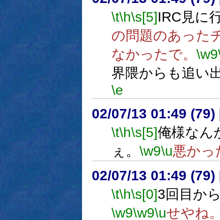
\t
\h
\s[5]
IRC見に
の問題のあった
なかったで。
\w9
界隈からも追い
\e
02/07/13 01:49 (7
\t
\h
\s[5]
俺様なんか
ぇ。
\w9
\u
悪かっ
02/07/13 01:49 (7
\t
\h
\s[0]
3回目か
\w9
\w9
\u
せやね