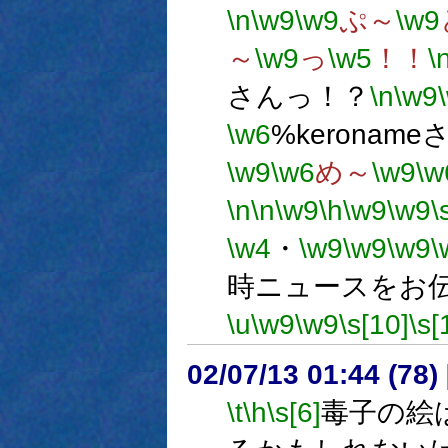
\n
\w9
\w9
ぷ～
\w9
～
\w9
っ
\w5
！！
\
さんっ！？
\n
\w9
\w6
%keronam
\w9
\w6
め～
\w9
\w
\n
\n
\w9
\h
\w9
\w9
\
\w4
・
\w9
\w9
\w9
\
時ニュースをお
\u
\w9
\w9
\s[10]
\s[
02/07/13 01:44 (7
\t
\h
\s[6]
毒子の絵