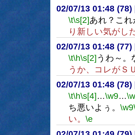
02/07/13 01:48 (7
\t
\s[2]
あれ？これ
り新しい気がし
02/07/13 01:48 (7
\t
\h
\s[2]
うわ～。
うか、コレがＳ
02/07/13 01:48 (7
\t
\h
\s[4]
…
\w9
…
\
ち悪いよぅ。
\w9
い。
\e
02/07/13 01:49 (7