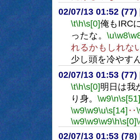
02/07/13 01:52 (7
\t
\h
\s[0]
俺もIRC
ったな。
\u
\w8
\w
れるかもしれな
少し頭を冷やす
02/07/13 01:53 (77
\t
\h
\s[0]
明日は我
り身。
\w9
\n
\s[51
\w9
\w9
\u
\s[14]
‥
\w9
\w9
\w9
\h
\s[0]
02/07/13 01:53 (7