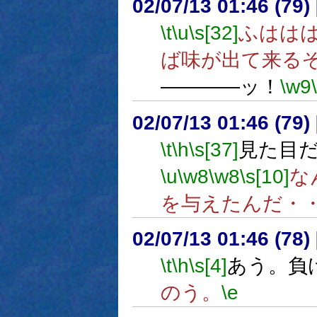
02/07/13 01:46 (7
\t
\u
\s[32]
ふはは
ば味が出て来る
――――ッ！
\w9
02/07/13 01:46 (7
\t
\h
\s[37]
見た目
\u
\w8
\w8
\s[10]
な
を与えたんだ・
02/07/13 01:46 (7
\t
\h
\s[4]
あう。負
のう。
\e