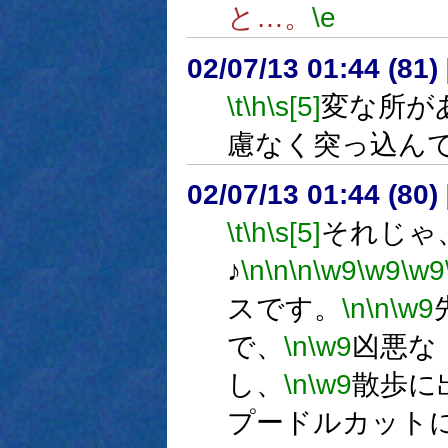
と…。
\e
02/07/13 01:44 (8
\t
\h
\s[5]
変な所が
慮なく突っ込ん
02/07/13 01:44 (8
\t
\h
\s[5]
それじゃ
♪
\n
\n
\n
\w9
\w9
\w9
スです。
\n
\n
\w9
で、
\n
\w9
凶悪な
し、
\n
\w9
散歩に
プードルカット