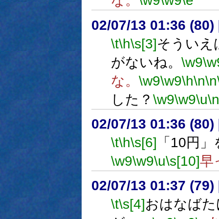
な。
\w9
\w9
\e
02/07/13 01:36 (8
\t
\h
\s[3]
そういえ
がないね。
\w9
\w
な。
\w9
\w9
\h
\n
\n
した？
\w9
\w9
\u
\
02/07/13 01:36 (8
\t
\h
\s[6]
「10円
\w9
\w9
\u
\s[10]
早
02/07/13 01:37 (7
\t
\s[4]
おはなばた