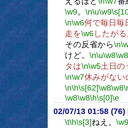
えるほど
\n
\w7
番
\w9
。
\n
\u
\w9
\s[1
\n
\w6
何で毎日毎
走を
\w6
したがる
その反省から
\n
\
けど。
\n
\u
\w8
\w
タは
\n
\w5
土日の
\n
\w7
休みがない
\n
\h
\s[62]
\w8
\w8
\
\w8
\w8
\h
\s[0]
\e
02/07/13 01:58 (7
\t
\h
\s[3]
ねえ。
\w