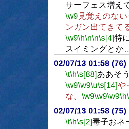
サーフェス増え
\w9
見覚えのない
ンガン出てきて
\w9
\h
\n
\n
\s[4]
特
スイミングとか
02/07/13 01:58 (76
\t
\h
\s[88]
ああそ
\w9
\w9
\u
\s[14]
や
な。
\w9
\w9
\w9
\h
02/07/13 01:58 (7
\t
\h
\s[2]
毒子おネ