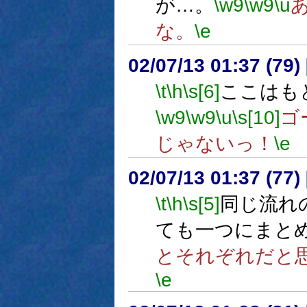
が…。
\w9
\w9
\u
な。
\e
02/07/13 01:37 (7
\t
\h
\s[6]
ここはも
\w9
\w9
\u
\s[10]
ゴ
じゃないっ！
\e
02/07/13 01:37 (7
\t
\h
\s[5]
同じ流れ
ても一つにまと
とそれぞれだと
\e