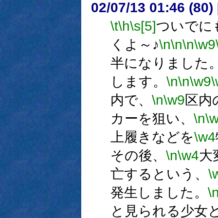
02/07/13 01:46 (8
\t
\h
\s[5]
ついでに
くよ～♪
\n
\n
\n
\w9
半になりました
します。
\n
\n
\w9
内で、
\n
\w9
区内
カーを狙い、
\n
\
上履きなどを
\w4
その後、
\n
\w4
大
亡するという、
\
発生しました。
\
と見られる少女