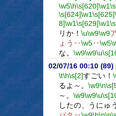
\w5
\h
\s[620]
\w1
\
\s[624]
\w1
\s[625]
8]
\w1
\s[629]
\w1
\
リか！
\u
\w9
\w9
ょう‥
\w5
‥
\w5
\
な。
\w9
\w9
\u
\s[1
02/07/16 00:10 (8
\t
\h
\s[2]
すごい！
るよ～。
\w9
\n
\s[
～。
\w9
\w9
\u
\s[1
したの、うにゅ
バタッ
\w9
\h
\n
\n
\