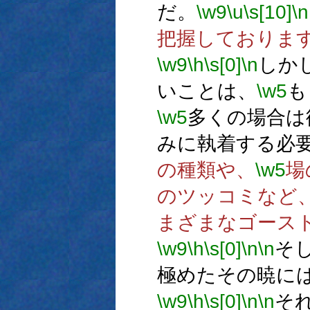
だ。
\w9
\u
\s[10]
\n
把握しておりま
\w9
\h
\s[0]
\n
しか
いことは、
\w5
も
\w5
多くの場合は
みに執着する必
の種類や、
\w5
場
のツッコミなど
まざまなゴース
\w9
\h
\s[0]
\n
\n
そ
極めたその暁に
\w9
\h
\s[0]
\n
\n
そ