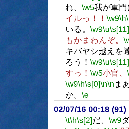
れ、
\w5
我が軍門
イルっ！！
\w9
\h
いる。
\w9
\u
\s[11
もかまわんぞ。
\
キバヤシ越えを
ろう！
\w9
\u
\s[11
すっ！
\w5
小官、
\w9
\h
\s[0]
\n
\n
ま
か。
\e
02/07/16 00:18 (9
\t
\h
\s[2]
だ、
\w9