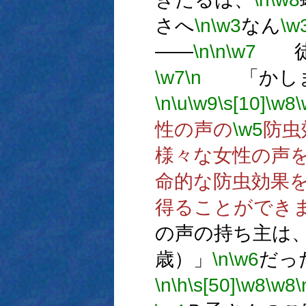
さへ
\n
\w3
なん
\w
――
\n
\n
\w7
徒
\w7
\n
「かしま
\n
\u
\w9
\s[10]
\w8
\
性の声の
\w5
防虫
様々な女性の声
命的な防虫効果
得ることができ
の声の持ち主は
歳）」
\n
\w6
だっ
\n
\h
\s[50]
\w8
\w8
\