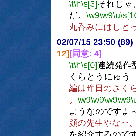
\t
\h
\s[3]
それじゃ
だ。
\w9
\w9
\u
\s[1
丸呑みにはしと
02/07/15 23:50 (8
12]
[同意: 4]
\t
\h
\s[0]
連続発作
くらとうにゅう
編は昨日のさくらちゃん
。
\w9
\w9
\w9
\w9
\
ようなのですよ
顔の先生やな‥
を紹介するので