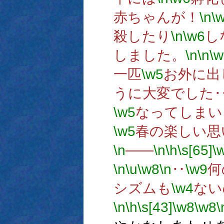
赤ちゃんが！
\n
\
殺したり
\n
\w6
し
しました。
\n
\n
\w
一匹
\w5
お外に出
うに大変でした
\w5
なってしまい
\w5
春の楽しい思
\n
――
\n
\h
\s[65]
\
\n
\u
\w8
\n
‥
\w9
何
シズムも
\w4
ない
\n
\h
\s[43]
\w8
\w8
\