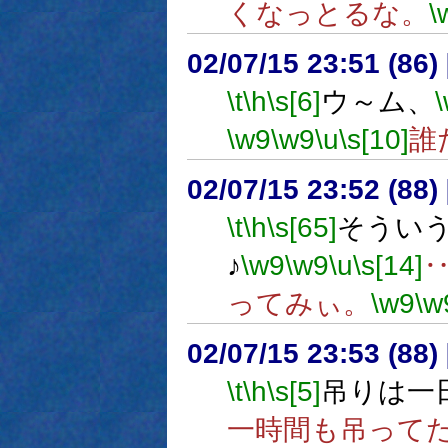
くなっとるな。
\
02/07/15 23:51 (8
\t
\h
\s[6]
ウ～ム、
\w9
\w9
\u
\s[10]
誰
02/07/15 23:52 (88
\t
\h
\s[65]
そうい
♪
\w9
\w9
\u
\s[14]
ってみぃ。
\w9
\w
02/07/15 23:53 (8
\t
\h
\s[5]
吊りは一
一時間も吊って