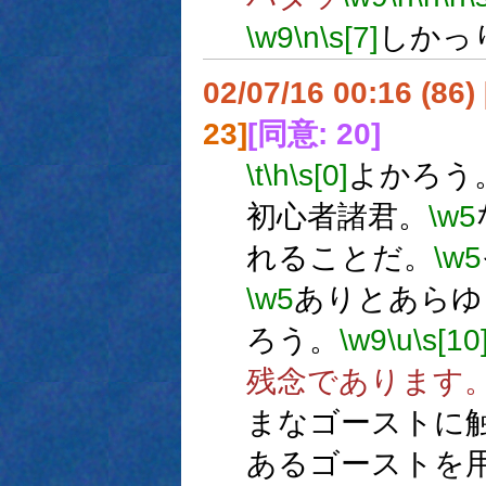
\w9
\n
\s[7]
しかっ
02/07/16 00:16 (8
23]
[同意: 20]
\t
\h
\s[0]
よかろう
初心者諸君。
\w5
れることだ。
\w5
\w5
ありとあらゆ
ろう。
\w9
\u
\s[10
残念であります
まなゴーストに
あるゴーストを