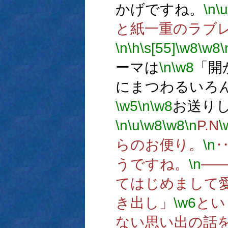
かげですね。
\n
\u
と紙一重のラブ
\n
\h
\s[55]
\w8
\w8
\
ーマは
\n
\w8
「開
にまつわるいろ
\w5
\n
\w8
お送り
\n
\u
\w8
\w8
\n
P.N
\
らのお便り。
\n
うですね。
\n
―
てはじめまして
き出し」
\w6
とい
ない思い出の話