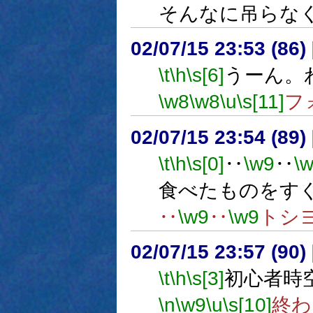
そんなに吊らな
02/07/15 23:53 (86
\t
\h
\s[6]
うーん。
\w8
\w8
\u
\s[11]
フ
02/07/15 23:54 (8
\t
\h
\s[0]
‥
\w9
‥
\
食べたものをす
‥
\w9
‥
\w9
トシ
02/07/15 23:57 (9
\t
\h
\s[3]
初心者時
\n
\w9
\u
\s[10]
終わ