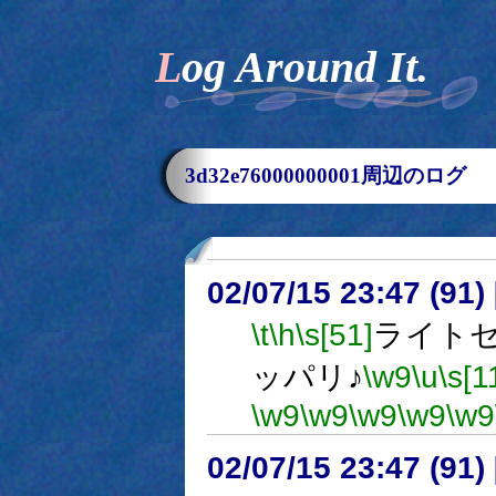
Log Around It.
3d32e76000000001周辺のログ
02/07/15 23:47 (9
\t
\h
\s[51]
ライト
ッパリ♪
\w9
\u
\s[1
\w9
\w9
\w9
\w9
\w9
02/07/15 23:47 (9