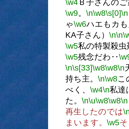
\w4
Ｂ子さんのご
\w9
。
\n
\w8
\s[0]
\n
ゃ
\w6
ハエもカも
KA子さん）
\n
\n
\
\w5
私の特製殺虫
\w5
残念だわ‥
\w
\n
\s[33]
\w8
\w8
\n
持ち主。
\n
\w8
こ
べく、
\w4
\n
私達
た。
\n
\u
\w8
\w8
\n
再生したのでは
\
まいます。
\w5
そ