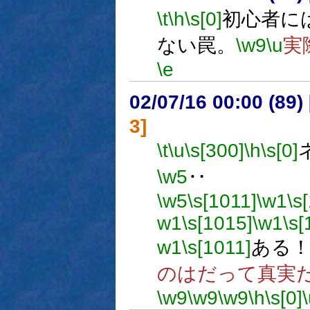
\t
\h
\s[0]
初心者に
ない罠。
\w9
\u
実
\e
02/07/16 00:00 (8
3]
\t
\u
\s[300]
\h
\s[0]
\w5
‥
\w5
\s[1011]
\w1
\s
w1
\s[1015]
\w1
\s[
w1
\s[1011]
ある
のはだって真実
\w9
\w9
\w9
\h
\s[0]