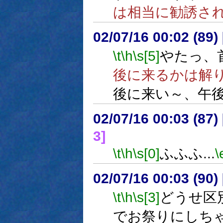
は相当に勧誘さ
02/07/16 00:02 (8
\t
\h
\s[5]
やたっ、
後に来るかは解
後に来い～、午
02/07/16 00:03 (8
3]
\t
\h
\s[0]
ふふふ...
\
02/07/16 00:03 (9
\t
\h
\s[3]
どうせ区
でお祭りにしち