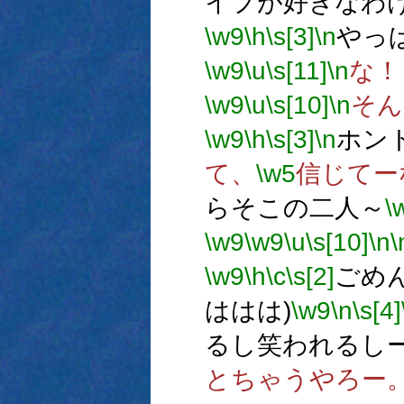
イプが好きなわ
\w9
\h
\s[3]
\n
やっ
\w9
\u
\s[11]
\n
な！
\w9
\u
\s[10]
\n
そん
\w9
\h
\s[3]
\n
ホン
て、
\w5
信じてー
らそこの二人～
\
\w9
\w9
\u
\s[10]
\n
\
\w9
\h
\c
\s[2]
ごめ
ははは)
\w9
\n
\s[4]
るし笑われるし
とちゃうやろー