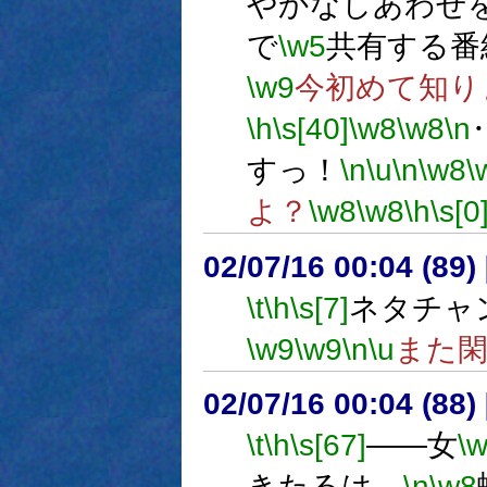
やかなしあわせ
で
\w5
共有する番
\w9
今初めて知り
\h
\s[40]
\w8
\w8
\n
すっ！
\n
\u
\n
\w8
\
よ？
\w8
\w8
\h
\s[0
02/07/16 00:04 (8
\t
\h
\s[7]
ネタチャ
\w9
\w9
\n
\u
また
02/07/16 00:04 (8
\t
\h
\s[67]
――女
\
きたるは、
\n
\w8