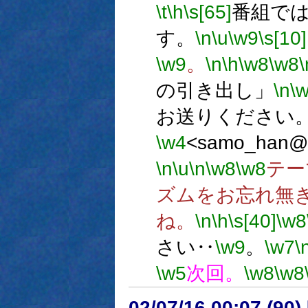
\t
\h
\s[65]
番組で
す。
\n
\u
\w9
\s[10]
\w9
。
\n
\h
\w8
\w8
\
の引き出し」
\n
\
お送りください
\w4
<samo_han@
\n
\u
\n
\w8
\w8
テー
ズムをお忘れ無
ね。
\n
\h
\s[40]
\w8
さい‥
\w9
。
\w7
\
\w5
次回。
\w8
\w8
02/07/16 00:07 (9