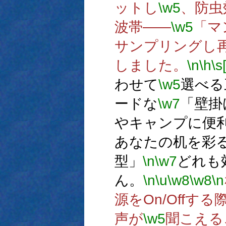
ットし
\w5
、防虫
波帯――
\w5
「マ
サンプリングし
しました。
\n
\h
\s
わせて
\w5
選べる
ードな
\w7
「壁掛
やキャンプに便
あなたの机を彩
型」
\n
\w7
どれも
ん。
\n
\u
\w8
\w8
\n
源をOn/Offする
声が
\w5
聞こえる