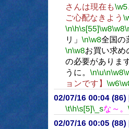
さんは現在も
\w5
ご心配なきよう
\
\n
\h
\s[55]
\w8
\w8
\
リ」
\n
\w8
全国の
\n
\w8
お買い求め
の必要がありま
うに。
\n
\u
\n
\w8
\
ョンです】
\w6
\w
02/07/16 00:04 (86
\t
\h
\s[5]
\_s
な～。
02/07/16 00:05 (8