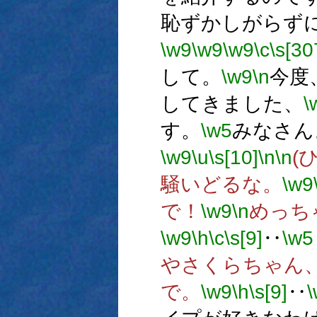
恥ずかしがらず
\w9
\w9
\w9
\c
\s[30
して。
\w9
\n
今度
してきました、
\
す。
\w5
みなさん
\w9
\u
\s[10]
\n
\n
(
騒いどるな。
\w9
で！
\w9
\n
めっち
\w9
\h
\c
\s[9]
‥
\w5
やさくらちゃん
で。
\w9
\h
\s[9]
‥