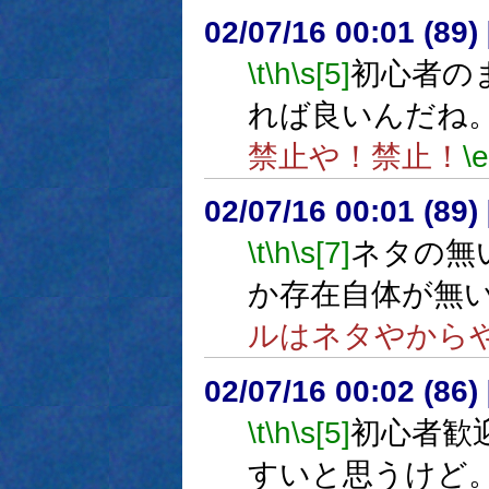
02/07/16 00:01 (8
\t
\h
\s[5]
初心者の
れば良いんだね
禁止や！禁止！
\e
02/07/16 00:01 (8
\t
\h
\s[7]
ネタの無
か存在自体が無
ルはネタやから
02/07/16 00:02 (86
\t
\h
\s[5]
初心者歓
すいと思うけど