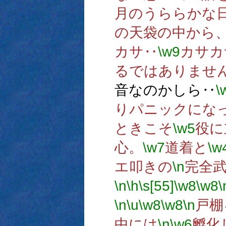
月のうららかな
の天袋の中から
カサ‥
\w9
カサカ
るではありませ
音なのかしら‥
\
りパニックにな
ときこそ
\w5
役に
心。
\w7
道着と
\w
エ叩きの
\n
完全
\n
\h
\s[55]
\w8
\w8
\
\n
\u
\w8
\w8
\n
戸棚
中には
\n
\w6
孵化