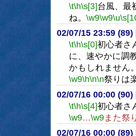
\t
\h
\s[3]
台風、最
ね。
\w9
\w9
\u
\s[1
02/07/15 23:59 (89
\t
\h
\s[0]
初心者さ
に、速やかに調
かもしれません
\w9
\h
\n
\n
祭りは
02/07/16 00:00 (9
\t
\h
\s[4]
初心者さ
\w9
…
\w9
また祭
02/07/16 00:00 (8