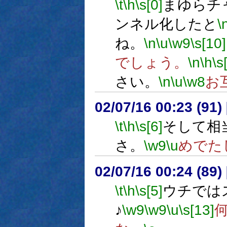
\t
\h
\s[0]
まゆらチ
ンネル化したと
\
ね。
\n
\u
\w9
\s[10]
でしょう。
\n
\h
\s
さい。
\n
\u
\w8
お
02/07/16 00:23 (9
\t
\h
\s[6]
そして相
さ。
\w9
\u
めでた
02/07/16 00:24 (89
\t
\h
\s[5]
ウチでは
♪
\w9
\w9
\u
\s[13]