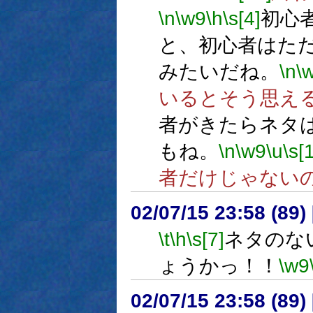
\n
\w9
\h
\s[4]
初心
と、初心者はた
みたいだね。
\n
\
いるとそう思え
者がきたらネタ
もね。
\n
\w9
\u
\s[
者だけじゃない
02/07/15 23:58 (8
\t
\h
\s[7]
ネタのな
ょうかっ！！
\w9
02/07/15 23:58 (8