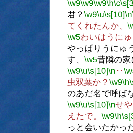
\w9
\w9
\w9
\h
\c
\s[
君？
\w9
\u
\s[10]
\n
てくれたんか、
\
\w5
わいはうにゅ
やっぱりうにゅ
す、
\w5
昔隣の家
\w9
\u
\s[10]
\n
‥
\w
虫双葉か？
\w9
\h
のあだ名で呼ば
\w9
\u
\s[10]
\n
せや
えたで。
\w9
\h
\s[
っと会いたかっ