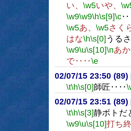
い、
\w5
いや、
\w
\w9
\w9
\h
\s[9]
\c
‥
\w5
あ、
\w5
さく
はな
\h
\s[0]
うる
\w9
\u
\s[10]
\n
あか
で‥‥
\e
02/07/15 23:50 (8
\t
\h
\s[0]
師匠‥‥
\
02/07/15 23:51 (8
\t
\h
\s[3]
静ボトだ
\w9
\u
\s[10]
打ち