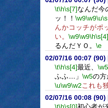
\t
\h
\s[7]
なんだ今
ッ！！
\w9
\w9
\u
\s
んかコッチがポ
い。
\w9
\w9
\h
\s[4
るんだＹＯ。
\e
02/07/16 00:07 (9
\t
\h
\s[4]
最近、
\w
ふふ…」
\w5
の方
\u
\w9
\w2
これも
02/07/16 00:08 (9
\t
\h
\s[0]
初心者が