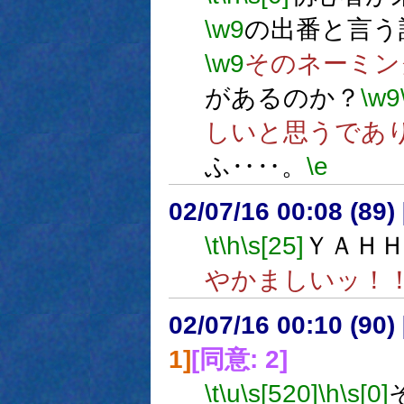
\w9
の出番と言う
\w9
そのネーミン
があるのか？
\w9
しいと思うであ
ふ‥‥。
\e
02/07/16 00:08 (89
\t
\h
\s[25]
ＹＡＨ
やかましいッ！
02/07/16 00:10 (9
1]
[同意: 2]
\t
\u
\s[520]
\h
\s[0]