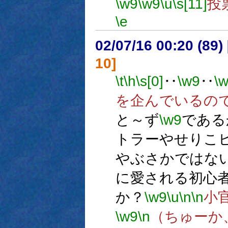
\w9
\w9
\u
\s[11]
投
\e
02/07/16 00:20 (8
10]
\t
\h
\s[0]
‥
\w9
‥
\
を企んでいるの
と～ず
\w9
である
トラーやせりこ
やぶさかではな
に愛される初心
か？
\w9
\u
\n
\n
小
\w9
\n
（ちゅーか