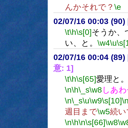
んかそれで？
\e
02/07/16 00:03 (9
\t
\h
\s[0]
そうか、
い、と。
\w4
\u
\s[
02/07/16 00:04 (8
意: 1]
\t
\h
\s[65]
愛理と
\n
\h
\_s
\w8
しあわ
\n
\_s
\u
\w9
\s[10]
\
週目まで
\w5
続い
\n
\h
\n
\s[66]
\w8
\w