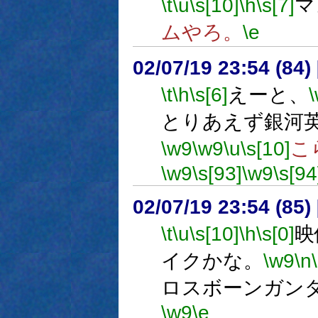
\t
\u
\s[10]
\h
\s[7]
マ
ムやろ。
\e
02/07/19 23:54 (8
\t
\h
\s[6]
えーと、
とりあえず銀河
\w9
\w9
\u
\s[10]
こ
\w9
\s[93]
\w9
\s[94
02/07/19 23:54 (8
\t
\u
\s[10]
\h
\s[0]
映
イクかな。
\w9
\n
ロスボーンガン
\w9
\e