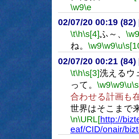
\w9
\e
02/07/20 00:19 (8
\t
\h
\s[4]
ふ～、
\w
ね。
\w9
\w9
\u
\s[1
02/07/20 00:21 (8
\t
\h
\s[3]
洗えるウ
って。
\w9
\w9
\u
\s
合わせる計画も
世界はそこまで
\n
\URL[
http://biz
eaf/CID/onair/biz