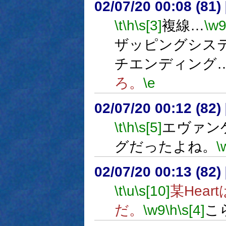
02/07/20 00:08 (8
\t
\h
\s[3]
複線…
\w
ザッピングシス
チエンディング
ろ。
\e
02/07/20 00:12 (8
\t
\h
\s[5]
エヴァン
グだったよね。
\
02/07/20 00:13 (8
\t
\u
\s[10]
某Hea
だ。
\w9
\h
\s[4]
こ