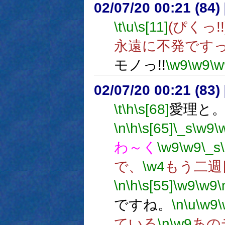
02/07/20 00:21 (8
\t
\u
\s[11]
(ぴくっ!!
永遠に不発ですっ
モノっ!!
\w9
\w9
\w
02/07/20 00:21 (83
\t
\h
\s[68]
愛理と
\n
\h
\s[65]
\_s
\w9
\
わ～く
\w9
\w9
\_s
で、
\w4
もう二週
\n
\h
\s[55]
\w9
\w9
\
ですね。
\n
\u
\w9
ている
\n
\w9
あの