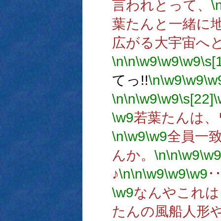
言われとって、
\
葉たんと一緒に
広がる大宇宙へと･
\n
\n
\w9
\w9
\w9
\s[
てっ!!
\n
\w9
\w9
\w
\n
\n
\w9
\w9
\s[22]
\
\w9
若葉たんは、
\n
\w9
\w9
全員一
んか。
\n
\n
\w9
\w
♪
\n
\n
\w9
\w9
\w9
･
\w9
なんやこれはっ
たんの風船人形や