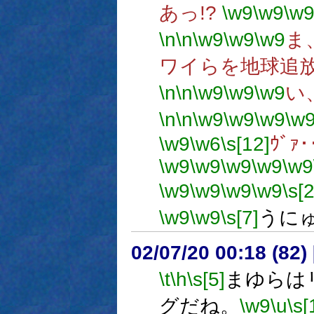
あっ!?
\w9
\w9
\w
\n
\n
\w9
\w9
\w9
ま
ワイらを地球追放
\n
\n
\w9
\w9
\w9
い
\n
\n
\w9
\w9
\w9
\w
\w9
\w6
\s[12]
ｳﾞｧ･
\w9
\w9
\w9
\w9
\w9
\w9
\w9
\w9
\w9
\s[2
\w9
\w9
\s[7]
うにゅ
02/07/20 00:18 (8
\t
\h
\s[5]
まゆらは
グだね。
\w9
\u
\s[