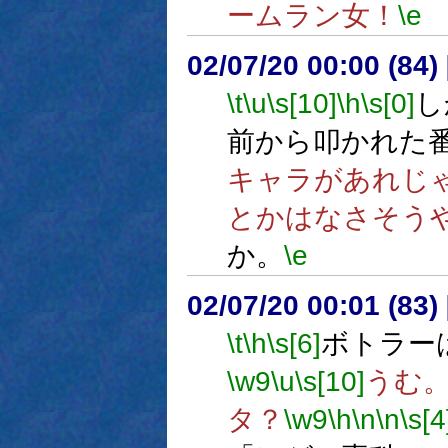
ームラン女！
\e
02/07/20 00:00 (8
\t
\u
\s[10]
\h
\s[0]
し
前から叩かれた
キャラがあれじ
とかはなさそう
か。
\e
02/07/20 00:01 (8
\t
\h
\s[6]
ボトラー
\w9
\u
\s[10]
うむ
タ？
\w9
\h
\n
\n
\s[4