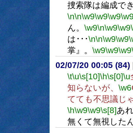
捜索隊は編成でき
\n
\n
\w9
\w9
\w9
\w
ん。
\w9
\n
\w9
\w9
は･･･
\n
\n
\w9
\w9
掌』。
\w9
\w9
\w9
02/07/20 00:05 (8
\t
\u
\s[10]
\h
\s[0]
\u
知らないが、
\w6
てても不思議じ
\h
\w9
\w9
\s[8]
あ
無くて無視した