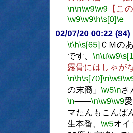
\n
\n
\w9
\w9
【こ
\w9
\w9
\h
\s[0]
\e
02/07/20 00:22 (84
\t
\h
\s[65]
ＣＭの
です。
\n
\u
\w9
\s[
露骨にはしゃが
\n
\h
\s[70]
\n
\w9
\w
の末裔」
\w5
\n
さ
\n
――
\n
\w9
\w9
愛
マたんもこんば
生本番、
\w5
オイ