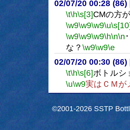
02/07/20 00:28 (8
\t
\h
\s[3]
CMの方が
\w9
\w9
\w9
\u
\s[10
\w9
\w9
\w9
\h
\n
\n
･
な？
\w9
\w9
\e
02/07/20 00:30 (8
\t
\h
\s[6]
ボトルシ
\u
\w9
実はＣＭが
©2001-2026 SSTP Bottle 