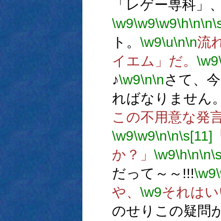
「レゲー専科」
\w9
\w9
\w9
\h
\n
\n
\
ト。
\w9
\u
\n
\n
流
イエム」だ。
\w9
♪
\w9
\n
\n
さて、今
ればなりません
この不用意な発
\w9
\w9
\n
\n
\s[11]
か？」
\w9
\h
\n
\n
\
だって～～!!!
\w9
や、
\w9
それはい
のせりこの疑問