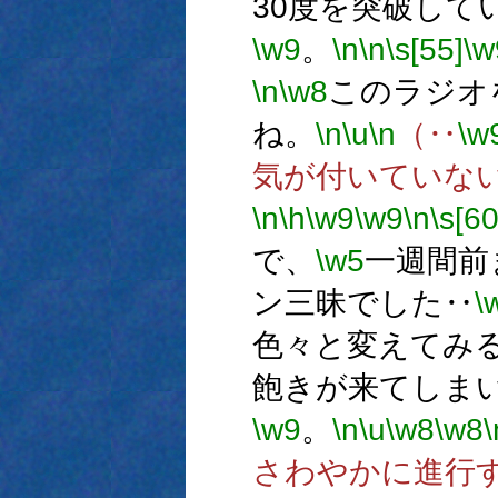
30度を突破して
\w9
。
\n
\n
\s[55]
\w
\n
\w8
このラジオ
ね。
\n
\u
\n
（‥
\w
気が付いていな
\n
\h
\w9
\w9
\n
\s[60
で、
\w5
一週間前
ン三昧でした‥
\
色々と変えてみ
飽きが来てしま
\w9
。
\n
\u
\w8
\w8
\
さわやかに進行