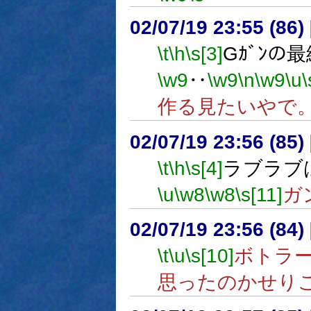
02/07/19 23:55 (8
\t
\h
\s[3]
Gｶﾞﾝ
\w9
‥
\w9
\n
\w9
\u
\
作る見たいやで
02/07/19 23:56 (8
\t
\h
\s[4]
ラブラブ
\u
\w8
\w8
\s[11]
ガ
02/07/19 23:56 (8
\t
\u
\s[10]
ボトラ
思ったのかせり