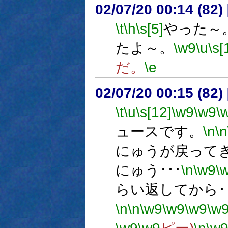
02/07/20 00:14 (8
\t
\h
\s[5]
やった～
たよ～。
\w9
\u
\s[
だ。
\e
02/07/20 00:15 (8
\t
\u
\s[12]
\w9
\w9
\
ュースです。
\n
\n
にゅうが戻って
にゅう･･･
\n
\w9
\
らい返してから･･
\n
\n
\w9
\w9
\w9
\w