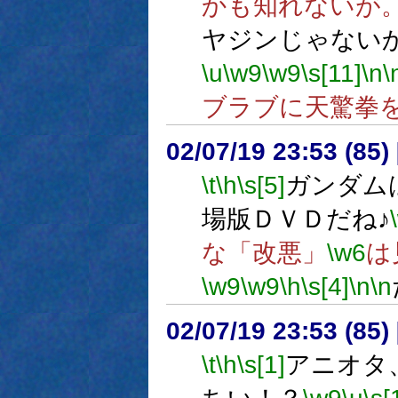
かも知れないが
ヤジンじゃない
\u
\w9
\w9
\s[11]
\n
\
ブラブに天驚拳
02/07/19 23:53 (8
\t
\h
\s[5]
ガンダム
場版ＤＶＤだね♪
な「改悪」
\w6
は
\w9
\w9
\h
\s[4]
\n
\n
02/07/19 23:53 (8
\t
\h
\s[1]
アニオタ