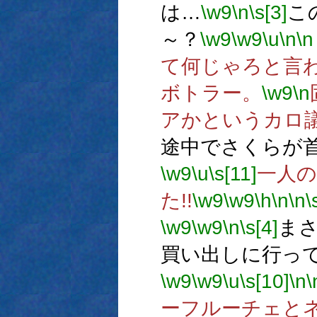
は…
\w9
\n
\s[3]
こ
～？
\w9
\w9
\u
\n
\n
て何じゃろと言
ボトラー。
\w9
\n
アかというカロ
途中でさくらが
\w9
\u
\s[11]
一人
た!!
\w9
\w9
\h
\n
\n
\
\w9
\w9
\n
\s[4]
ま
買い出しに行っ
\w9
\w9
\u
\s[10]
\n
\
ーフルーチェと