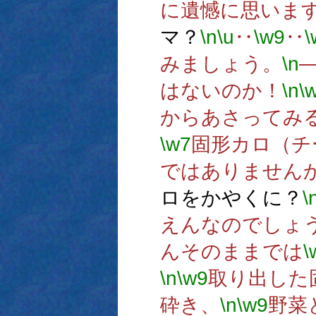
に遺憾に思いま
マ？
\n
\u
‥
\w9
‥
\
みましょう。
\n
はないのか！
\n
\
からあさってみ
\w7
固形カロ（チ
ではありません
ロをかやくに？
\
えんなのでしょ
んそのままでは
\
\n
\w9
取り出した
砕き、
\n
\w9
野菜