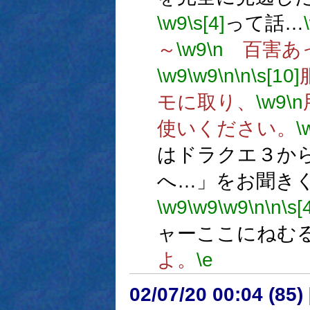
\w9
\s[4]
って話…
～
\w9
\n
百害あっ
\w9
\w9
\n
\n
\s[10]
モに取り、
\w9
\n
使いください。
\
はドラクエ３か
へ…」をお聞き
\w9
\w9
\w9
\n
\n
\s[
ャーここにねむる
よ。
\e
02/07/20 00:04 (8