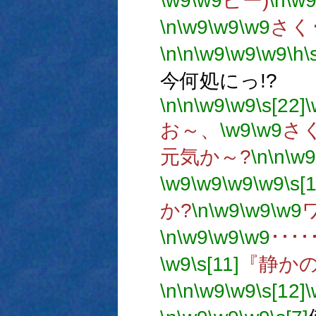
\w9
\w9
ピー)
\n
\w
\n
\w9
\w9
\w9
さく･
\n
\n
\w9
\w9
\w9
\h
\
今何処にっ!?
\n
\n
\w9
\w9
\s[22]
\
お～、
\w9
\w9
さ
元気か～?
\n
\n
\w9
\w9
\w9
\w9
\w9
\s[1
か?
\n
\w9
\w9
\w9
\n
\w9
\w9
\w9
････
\w9
\s[11]
『静か
\n
\n
\w9
\w9
\s[12]
\