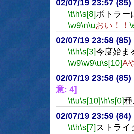
02/07/19 23:57 (8
\t
\h
\s[8]
ボトラー
\w9
\n
\u
おい！！
\
02/07/19 23:58 (8
\t
\h
\s[3]
今度始ま
\w9
\w9
\u
\s[10]
A
02/07/19 23:58 (8
意: 4]
\t
\u
\s[10]
\h
\s[0]
種
02/07/19 23:59 (8
\t
\h
\s[7]
ストライ