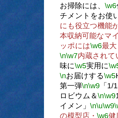
お掃除には、
\w6
チメントをお使
にも役立つ機能
本収納可能なマ
ッポには
\w6
最大
\n
\w7
内蔵されて
味に
\w5
実用に
\w
\n
お届けする
\w5
第一弾
\n
\w9
「1/
ロビウム＆
\n
\w9
イメン」
\n
\u
\w9
の模型店・
\w6
健