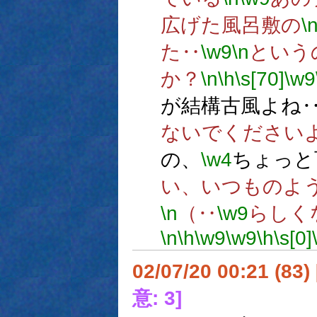
広げた風呂敷の
\
た‥
\w9
\n
という
か？
\n
\h
\s[70]
\w9
が結構古風よね
ないでください
の、
\w4
ちょっと
い、いつものよ
\n
（‥
\w9
らしく
\n
\h
\w9
\w9
\h
\s[0]
02/07/20 00:21 (83
意: 3]