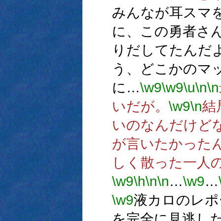
みんなが耳スマ
に、この勇者さ
りだしてたんだ
う、どこかのマ
に…
\w9
\w9
\u
\n
\n
いだが。
\w9
\n
結
いのなんだけど
が言いたかった
しく散った一人
\w9
\h
\n
\n
…
\w9
…
\w9
液カロのレポ
を完全に見逃し