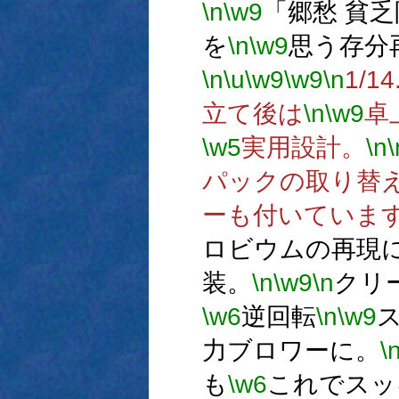
\n
\w9
「郷愁 貧
を
\n
\w9
思う存分
\n
\u
\w9
\w9
\n
1/
立て後は
\n
\w9
卓
\w5
実用設計。
\n
\
パックの取り替
ーも付いていま
ロビウムの再現
装。
\n
\w9
\n
クリ
\w6
逆回転
\n
\w9
力ブロワーに。
\
も
\w6
これでスッ