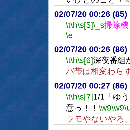
02/07/20 00:26 (85
\t
\h
\s[5]
\_s
掃除機
\e
02/07/20 00:26 (8
\t
\h
\s[6]
深夜番組
バ帯は相変わら
02/07/20 00:27 (8
\t
\h
\s[7]
1/1「ゆ
意っ！！
\w9
\w9
\
ラモやないやろ