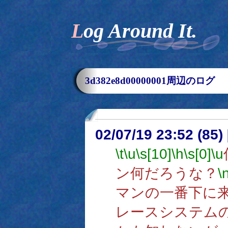
Log Around It.
3d382e8d00000001周辺のログ
02/07/19 23:52 (8
\t
\u
\s[10]
\h
\s[0]
\u
ン何だろうな？
\
マンの一番下に
レースシステム