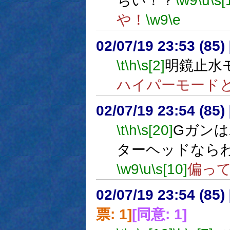
ちい！？
\w9
\u
\s[
や！
\w9
\e
02/07/19 23:53 (8
\t
\h
\s[2]
明鏡止水
ハイパーモード
02/07/19 23:54 (8
\t
\h
\s[20]
Gガン
ターヘッドなら
\w9
\u
\s[10]
偏っ
02/07/19 23:54 (8
票: 1]
[同意: 1]