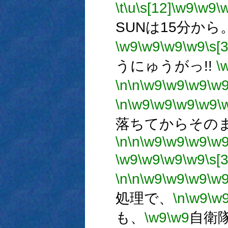
\t
\u
\s[12]
\w9
\w9
\
SUNは15分から
\w9
\w9
\w9
\w9
\s[3
うにゅうがっ!!
\
\n
\n
\w9
\w9
\w9
\w
\n
\w9
\w9
\w9
\w9
\
落ちてからそのま
\n
\n
\w9
\w9
\w9
\w
\w9
\w9
\w9
\w9
\s[3
\n
\n
\w9
\w9
\w9
\w
処理で、
\n
\w9
\w
も、
\w9
\w9
自衛