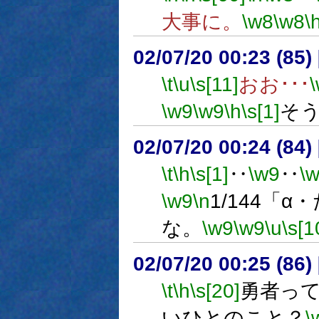
大事に。
\w8
\w8
\
02/07/20 00:23 (8
\t
\u
\s[11]
おお･･･
\w9
\w9
\h
\s[1]
そう
02/07/20 00:24 (8
\t
\h
\s[1]
‥
\w9
‥
\
\w9
\n
1/144「
な。
\w9
\w9
\u
\s[1
02/07/20 00:25 (8
\t
\h
\s[20]
勇者っ
いひとのこと？
\