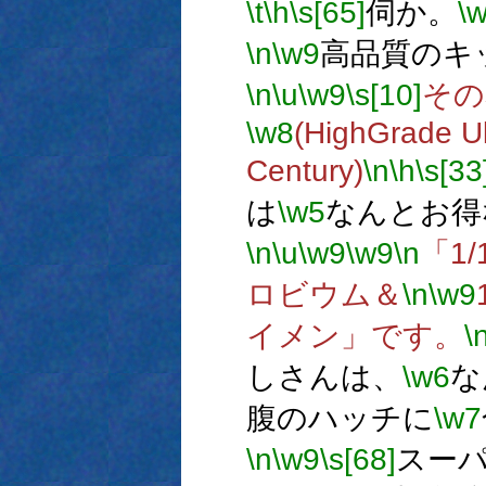
\t
\h
\s[65]
伺か。
\
\n
\w9
高品質のキ
\n
\u
\w9
\s[10]
その
\w8
(HighGrade U
Century)
\n
\h
\s[33
は
\w5
なんとお得
\n
\u
\w9
\w9
\n
「1/
ロビウム＆
\n
\w9
イメン」です。
\
しさんは、
\w6
な
腹のハッチに
\w7
\n
\w9
\s[68]
スー