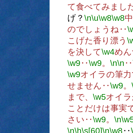
て食べてみまし
げ？
\n
\u
\w8
\w8
のでしょうね‥
\
こげた香り漂う
\
を決して
\w4
めん
\w9
‥
\w9
。
\n
\n
‥
\w9
オイラの筆力
せません‥
\w9
。
まで、
\w5
オイラ
ことだけは事実
さい‥
\w9
。
\n
\w
\n
\h
\s[60]
\n
\w8
‥