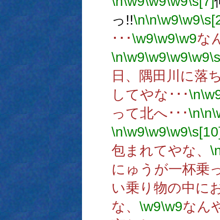
\n
\w9
\w9
\w9
\s[7]
っ!!
\n
\n
\w9
\w9
\s[
･･･
\w9
\w9
\w9
な
\n
\w9
\w9
\w9
\w9
\
日、隅田川に落
してやな･･･
\n
\w
って北へ･･･
\n
\n
\
\n
\w9
\w9
\w9
\s[10
包まれてやな、
\
にゅうが一杯乗
い乗り物の中に
な、
\w9
\w9
なん