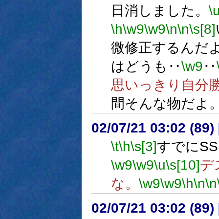
日消しました。
\
\h
\w9
\w9
\n
\n
\s[8]
微修正するんだ
はどうも‥
\w9
‥
思いっきり自分
間そんな物だよ
02/07/21 03:02 (8
\t
\h
\s[3]
すでにS
\w9
\w9
\u
\s[10]
デ
な。
\w9
\w9
\h
\n
\n
02/07/21 03:02 (8