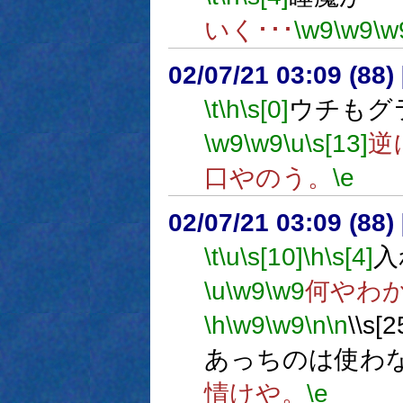
いく･･･
\w9
\w9
\w
02/07/21 03:09 (8
\t
\h
\s[0]
ウチもグ
\w9
\w9
\u
\s[13]
逆
口やのう。
\e
02/07/21 03:09 (8
\t
\u
\s[10]
\h
\s[4]
入
\u
\w9
\w9
何やわ
\h
\w9
\w9
\n
\n
\\
あっちのは使わ
情けや。
\e