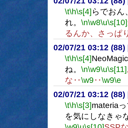
02/07/21 03:12 (8
\t
\h
\s[4]
らでおん
れ。
\n
\w8
\u
\s[10]
るんか、さっぱ
02/07/21 03:12 (8
\t
\h
\s[4]
NeoMagic
ね。
\n
\w9
\u
\s[11]
な‥
\w9
‥
\w9
\e
02/07/21 03:12 (8
\t
\h
\s[3]
materia
を気にしなきゃ
\w9
\u
\s[10]
SSP