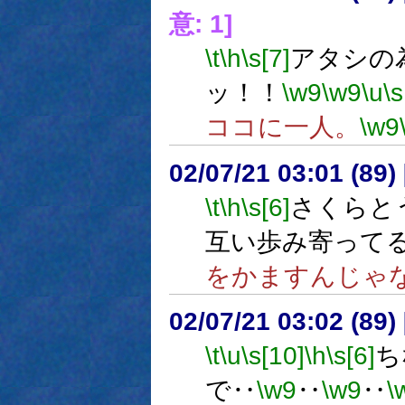
意: 1]
\t
\h
\s[7]
アタシの
ッ！！
\w9
\w9
\u
\s
ココに一人。
\w9
02/07/21 03:01 (8
\t
\h
\s[6]
さくらと
互い歩み寄って
をかますんじゃ
02/07/21 03:02 (8
\t
\u
\s[10]
\h
\s[6]
ち
で‥
\w9
‥
\w9
‥
\