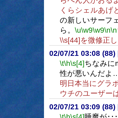
らへん人がおる
くらシェルあげ
の新しいサーフ
ら。
\u
\w9
\w9
\n
\n
\\s[44]を微修
02/07/21 03:08 (8
\t
\h
\s[4]
ちなみにma
性が悪いんだよ
明日本当にグラ
ウチのユーザー
02/07/21 03:09 (8
\t
\h
\s[4]
睡魔が･･･