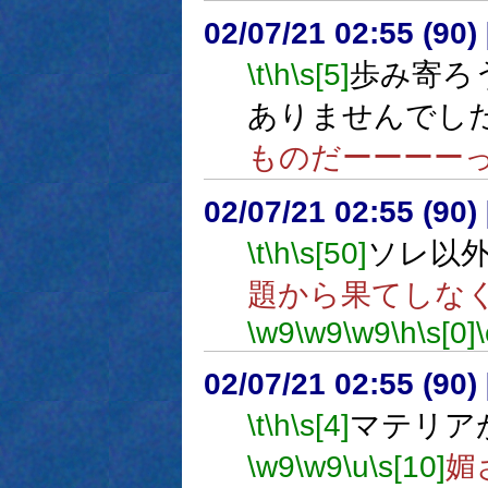
02/07/21 02:55 (9
\t
\h
\s[5]
歩み寄ろ
ありませんでし
ものだーーーー
02/07/21 02:55 (90
\t
\h
\s[50]
ソレ以
題から果てしな
\w9
\w9
\w9
\h
\s[0]
02/07/21 02:55 (9
\t
\h
\s[4]
マテリア
\w9
\w9
\u
\s[10]
媚