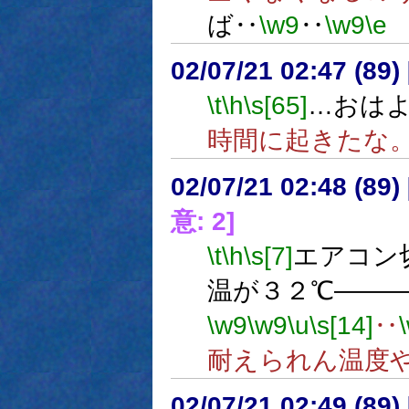
ば‥
\w9
‥
\w9
\e
02/07/21 02:47 (8
\t
\h
\s[65]
…おは
時間に起きたな
02/07/21 02:48 (89
意: 2]
\t
\h
\s[7]
エアコン
温が３２℃――
\w9
\w9
\u
\s[14]
‥
耐えられん温度
02/07/21 02:49 (8