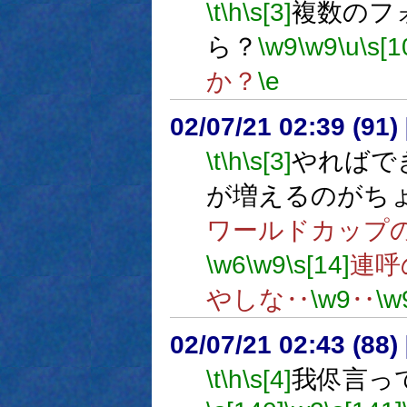
\t
\h
\s[3]
複数のフ
ら？
\w9
\w9
\u
\s[1
か？
\e
02/07/21 02:39 (91
\t
\h
\s[3]
やればで
が増えるのがち
ワールドカップ
\w6
\w9
\s[14]
連呼
やしな‥
\w9
‥
\w
02/07/21 02:43 (8
\t
\h
\s[4]
我侭言っ