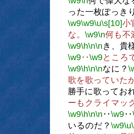
\w9
\n
何で偉大な
った一枚ぽっき
\w9
\w9
\u
\s[10]
小
な。
\w9
\n
何も不
\w9
\h
\n
\n
き、貴
\w9
‥
\w9
ところ
\w9
\h
\n
\n
なに？
\
歌を歌っていた
勝手に歌ってお
ーもクライマッ
\w9
\h
\n
\n
‥
\w9
‥
いるのだ？
\w9
\u