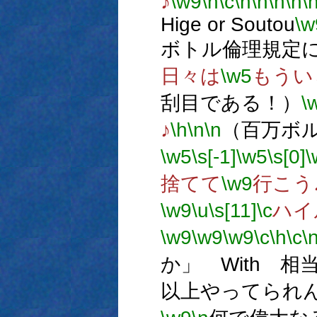
♪
\w9
\h
\c
\n
\n
\n
\n
\
Hige or Soutou
\w
ボトル倫理規定に
日々は
\w5
もうい
刮目である！）
\
♪
\h
\n
\n
（百万ボ
\w5
\s[-1]
\w5
\s[0]
\
捨てて
\w9
行こう
\w9
\u
\s[11]
\c
ハイ
\w9
\w9
\w9
\c
\h
\c
\
か」 With 相
以上やってられ