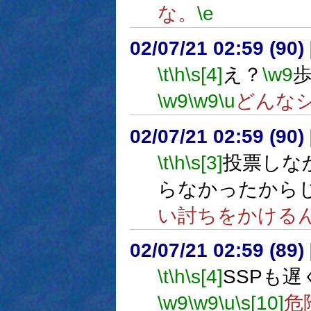
な。
\e
02/07/21 02:59 (9
\t
\h
\s[4]
え？
\w9
\w9
\w9
\u
どんな
02/07/21 02:59 (9
\t
\h
\s[3]
投票しな
らなかったから
い討ちをかける
02/07/21 02:59 (8
\t
\h
\s[4]
SSPも遅
\w9
\w9
\u
\s[10]
危