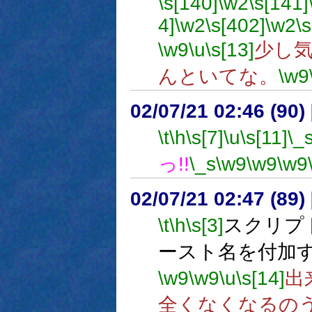
\s[140]
\w2
\s[141]
4]
\w2
\s[402]
\w2
\
\w9
\u
\s[13]
少し
んといてな。
\w9
02/07/21 02:46 (9
\t
\h
\s[7]
\u
\s[11]
\_
っ!!
\_s
\w9
\w9
\w9
02/07/21 02:47 (89
\t
\h
\s[3]
スクリプ
ースト名を付加
\w9
\w9
\u
\s[14]
出
全くなくなるの