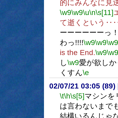
的にみんなに見
\w9
\w9
\u
\n
\s[11]
て逝くという‥
ーーーーーーっ
わっ!!!!
\w9
\w9
\w
is the End.
\w9
\w
し
\w9
愛が欲しか
くすん
\e
02/07/21 03:05 (8
\t
\h
\s[5]
マシンを
は言わないまで
結構いるんじゃ