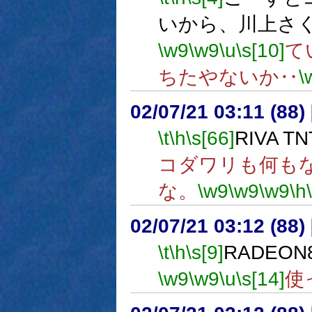
いから、川上さ
\w9
\w9
\u
\s[10]
て
ちたやないか‥
\
02/07/21 03:11 (88
\t
\h
\s[66]
RIVA TN
コダワリも何も
な。
\w9
\w9
\w9
\h
02/07/21 03:12 (8
\t
\h
\s[9]
RADEON
\w9
\w9
\u
\s[14]
使