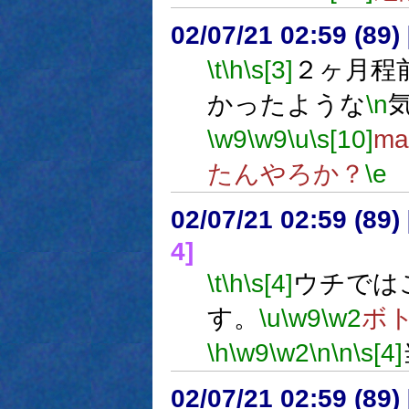
02/07/21 02:59 (8
\t
\h
\s[3]
２ヶ月程
かったような
\n
\w9
\w9
\u
\s[10]
m
たんやろか？
\e
02/07/21 02:59 (8
4]
\t
\h
\s[4]
ウチでは
す。
\u
\w9
\w2
ボ
\h
\w9
\w2
\n
\n
\s[4]
02/07/21 02:59 (89