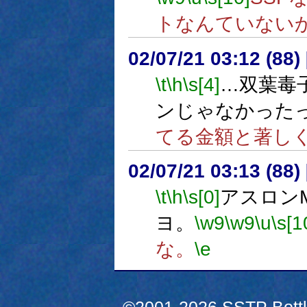
トなんていない
02/07/21 03:12 (8
\t
\h
\s[4]
…双葉毒
ンじゃなかった
てる金額と著し
02/07/21 03:13 (88
\t
\h
\s[0]
アスロン
ヨ。
\w9
\w9
\u
\s[1
な。
\e
©2001-2026 SSTP Bottle 