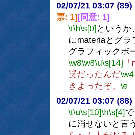
02/07/21 03:07 (8
票: 1]
[同意: 1]
\t
\h
\s[0]
というか
にmateriaと
グラフィックボ
\w8
\w8
\u
\s[14]
「m
奨だったんだ
\w4
きよったぞ。
\e
02/07/21 03:07 (8
\t
\u
\s[10]
\h
\s[4]
で
に消せないと言