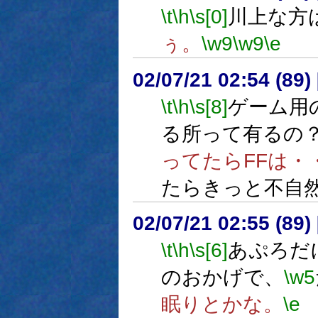
\t
\h
\s[0]
川上な方
ぅ。
\w9
\w9
\e
02/07/21 02:54 (8
\t
\h
\s[8]
ゲーム用
る所って有るの
ってたらFFは・
たらきっと不自
02/07/21 02:55 (8
\t
\h
\s[6]
あぷろだ
のおかげで、
\w5
眠りとかな。
\e