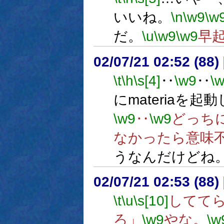
いいね。
\n
\w9
\w
だ。
\u
\w9
\w9
早
02/07/21 02:52 (8
\t
\h
\s[4]
‥
\w9
‥
\
にmateriaを
\w9
‥
\w9
どっち
なかったら意味
うなんだけどね
02/07/21 02:53 (8
\t
\u
\s[10]
してて
ろ」
\w9
やな。
\w