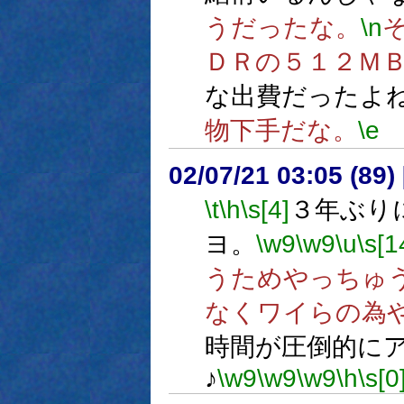
うだったな。
\n
ＤＲの５１２Ｍ
な出費だったよ
物下手だな。
\e
02/07/21 03:05 (89
\t
\h
\s[4]
３年ぶり
ヨ。
\w9
\w9
\u
\s[1
うためやっちゅ
なくワイらの為
時間が圧倒的に
♪
\w9
\w9
\w9
\h
\s[0