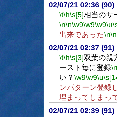
02/07/21 02:36 (9
\t
\h
\s[5]
相当のサ
\n
\n
\w9
\w9
\w9
\u
\
出来であった
\n
\n
02/07/21 02:37 (9
\t
\h
\s[3]
双葉の親
ースト毎に登録
\
い？
\w9
\w9
\u
\s[1
ンパターン登録
埋まってしまっ
02/07/21 02:39 (9