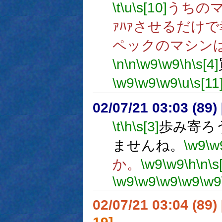
\t
\u
\s[10]
うちの
ｧﾊｧさせるだけ
ペックのマシン
\n
\n
\w9
\w9
\h
\s[4]
\w9
\w9
\w9
\u
\s[11
02/07/21 03:03 (8
\t
\h
\s[3]
歩み寄ろ
ませんね。
\w9
\w
か。
\w9
\w9
\h
\n
\s
\w9
\w9
\w9
\w9
\w9
02/07/21 03:04 (8