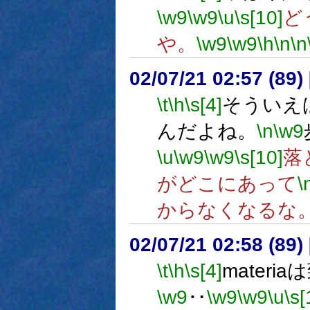
\w9
\w9
\u
\s[10]
ど
や。
\w9
\w9
\h
\n
\n
02/07/21 02:57 (8
\t
\h
\s[4]
そういえ
んだよね。
\n
\w9
\u
\w9
\w9
\s[10]
落
がどこにあって
\
からなくなるな
02/07/21 02:58 (8
\t
\h
\s[4]
mater
\w9
‥
\w9
\w9
\u
\s[