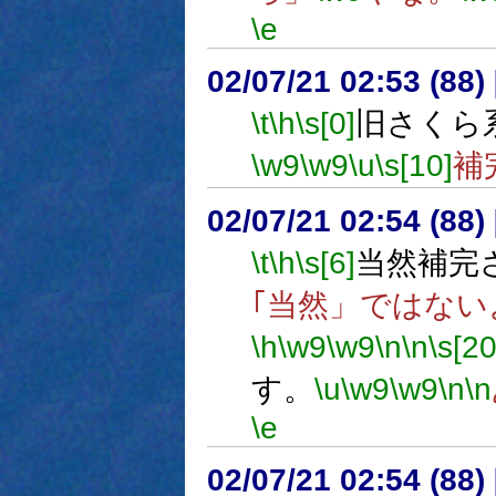
\e
02/07/21 02:53 (8
\t
\h
\s[0]
旧さくら
\w9
\w9
\u
\s[10]
補
02/07/21 02:54 (8
\t
\h
\s[6]
当然補完
｢当然」ではない
\h
\w9
\w9
\n
\n
\s[20
す。
\u
\w9
\w9
\n
\n
\e
02/07/21 02:54 (8