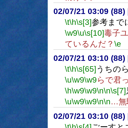
02/07/21 03:09 (8
\t
\h
\s[3]
参考まで
\w9
\u
\s[10]
毒子
ているんだ？
\e
02/07/21 03:10 (8
\t
\h
\s[65]
うちの
\u
\w9
\w9
らで君
\h
\w9
\w9
\n
\n
\s[7]
\u
\w9
\w9
\n
\n
…無
02/07/21 03:10 (8
\t
\h
\s[4]
ごーすと