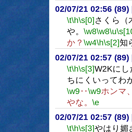
02/07/21 02:56 (8
\t
\h
\s[0]
さくら（
や。
\w8
\w8
\u
\s[1
か？
\w4
\h
\s[2]
知
02/07/21 02:57 (89
\t
\h
\s[3]
W2Kにし
ちにくいってわ
\w9
‥
\w9
ホンマ
やな。
\e
02/07/21 02:57 (8
\t
\h
\s[3]
やはり媚