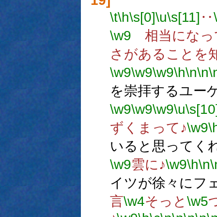
19]
\t
\h
\s[0]
\u
\s[11]
‥
\w9
相当になっ
さがあることを
\w9
\w9
\w9
\h
\n
\n
\
を崇拝するユー
\w9
\w9
\w9
\u
\s[10
ずくまって♪
\w9
\
いると思ってく
\w9
雲に♪
\w9
\h
\n
\
イツが徐々にフ
言
\w4
そっと
\w5