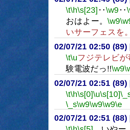
\t
\h
\s[23]
‥
\w9
‥
おはよー。
\w9
\w
いサーフェスを
02/07/21 02:50 (8
\t
\u
フジテレビが毒
験電波だっ!!
\w9
\
02/07/21 02:51 (8
\t
\h
\s[0]
\u
\s[10]
\_
\_s
\w9
\w9
\w9
\e
02/07/21 02:51 (8
\t
\h
\s[5]
…いやー