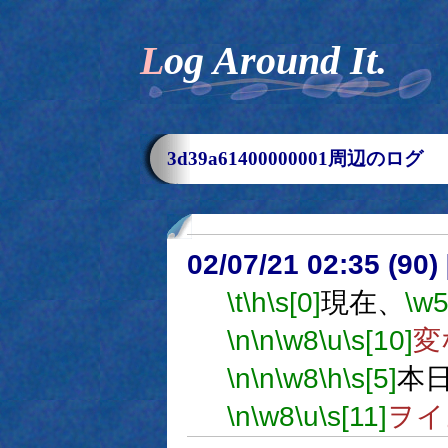
Log Around It.
3d39a61400000001周辺のログ
02/07/21 02:35 (9
\t
\h
\s[0]
現在、
\w
\n
\n
\w8
\u
\s[10]
変
\n
\n
\w8
\h
\s[5]
本日
\n
\w8
\u
\s[11]
ヲイ