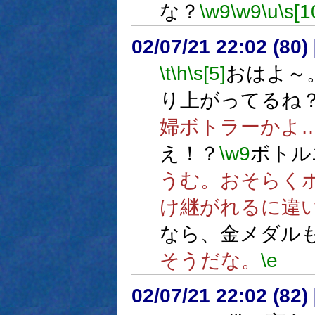
な？
\w9
\w9
\u
\s[1
02/07/21 22:02 (8
\t
\h
\s[5]
おはよ～
り上がってるね
婦ボトラーかよ
え！？
\w9
ボトル
うむ。おそらく
け継がれるに違
なら、金メダル
そうだな。
\e
02/07/21 22:02 (8