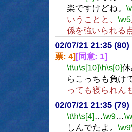
楽ですけどね。
\
いうことと、
\w5
係を強いられる
02/07/21 21:35 (8
票: 4]
[同意: 1]
\t
\u
\s[10]
\h
\s[0]
休
らこっちも負け
っても寝られん
02/07/21 21:35 (7
\t
\h
\s[4]
…
\w9
…
\
しんでたよ。
\w9