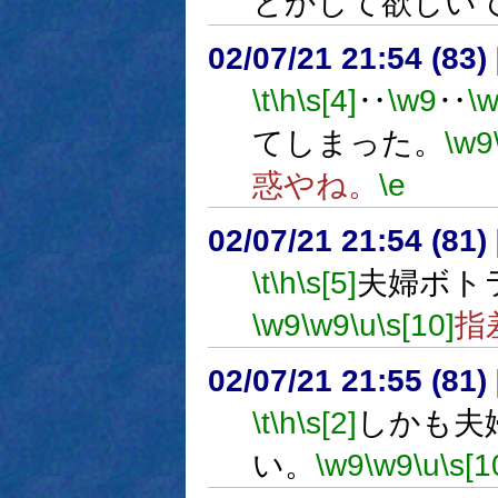
とかして欲しい
02/07/21 21:54 (8
\t
\h
\s[4]
‥
\w9
‥
\
てしまった。
\w9
惑やね。
\e
02/07/21 21:54 (8
\t
\h
\s[5]
夫婦ボト
\w9
\w9
\u
\s[10]
指
02/07/21 21:55 (8
\t
\h
\s[2]
しかも夫
い。
\w9
\w9
\u
\s[1