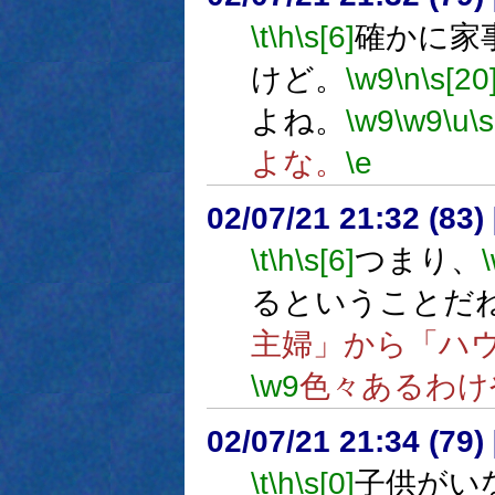
\t
\h
\s[6]
確かに家
けど。
\w9
\n
\s[20
よね。
\w9
\w9
\u
\s
よな。
\e
02/07/21 21:32 (8
\t
\h
\s[6]
つまり、
るということだ
主婦」から「ハ
\w9
色々あるわけ
02/07/21 21:34 (79
\t
\h
\s[0]
子供がい