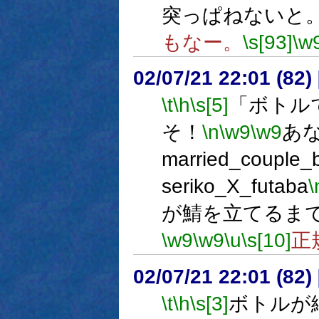
突っぱねないと
もなー。
\s[93]
\w
02/07/21 22:01 (8
\t
\h
\s[5]
「ボトル
そ！
\n
\w9
\w9
あな
married_couple_b
seriko_X_futaba
\
が鯖を立てるま
\w9
\w9
\u
\s[10]
正
02/07/21 22:01 (8
\t
\h
\s[3]
ボトルが