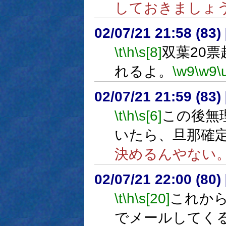
しておきましょ
02/07/21 21:58 (8
\t
\h
\s[8]
双葉20
れるよ。
\w9
\w9
\
02/07/21 21:59 (8
\t
\h
\s[6]
この後無
いたら、旦那確
決めるんやない
02/07/21 22:00 (8
\t
\h
\s[20]
これか
でメールしてく