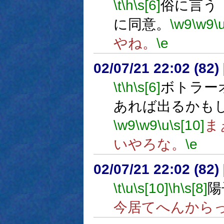
\t
\h
\s[6]
俗に言う
に同意。
\w9
\w9
\
やね。
\e
02/07/21 22:02 (8
\t
\h
\s[6]
ボトラー
あれば出るかも
\w9
\w9
\u
\s[10]
ま
いやろな。
\e
02/07/21 22:02 (8
\t
\u
\s[10]
\h
\s[8]
陽
今居てへんから