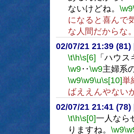
ないけどね。
\w9
になると喜んで
な人間だからな
02/07/21 21:39 (8
\t
\h
\s[6]
「ハウス
\w9
‥
\w9
主婦系
\w9
\w9
\u
\s[10]
単
ばええんやない
02/07/21 21:41 (78
\t
\h
\s[0]
一人なら
りますね。
\w9
\w