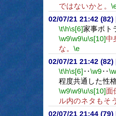
ではないかと。
\
02/07/21 21:42 (8
\t
\h
\s[6]
家事ボト
\w9
\w9
\u
\s[10]
中
な。
\e
02/07/21 21:42 (8
\t
\h
\s[6]
‥
\w9
‥
\
程度共通した性
\w9
\w9
\u
\s[10]
面
ル内のネタもそ
02/07/21 21:44 (79