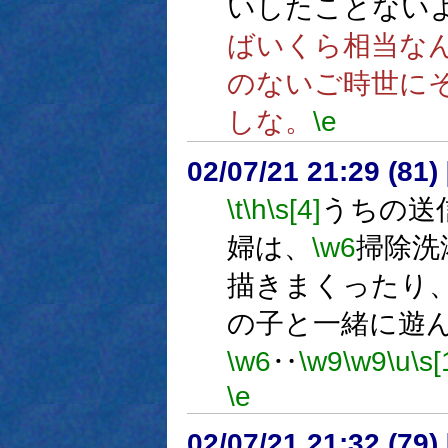
いしたことない
ばいくら相当な
のないご時世に
しな。
\e
02/07/21 21:29 (8
\t
\h
\s[4]
うちの送
婦は、
\w6
掃除洗
描きまくったり
の子と一緒に遊
\w6
‥
\w9
\w9
\u
\s[
\e
02/07/21 21:32 (7