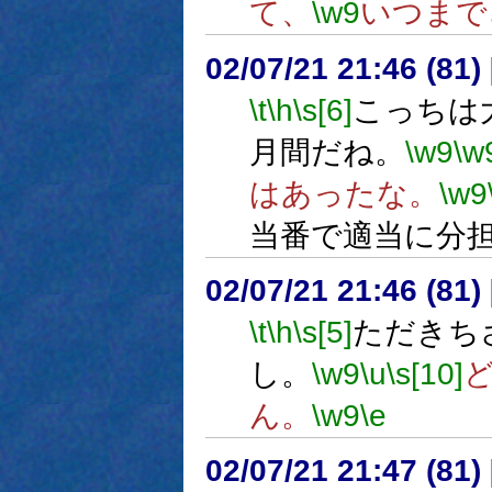
て、
\w9
いつまで
02/07/21 21:46 (8
\t
\h
\s[6]
こっちは
月間だね。
\w9
\w
はあったな。
\w9
当番で適当に分
02/07/21 21:46 (81
\t
\h
\s[5]
ただきち
し。
\w9
\u
\s[10]
ん。
\w9
\e
02/07/21 21:47 (81