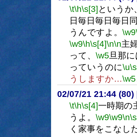
\t
\h
\s[3]
というか
日毎日毎日毎日
うんですよ。
\w9
\w9
\h
\s[4]
\n
\n
主
って、
\w5
旦那に
っていうのに
\u
\s
うしますか…
\w5
02/07/21 21:44 (8
\t
\h
\s[4]
一時期の
うよ。
\w9
\w9
\n
\s
く家事をこなし