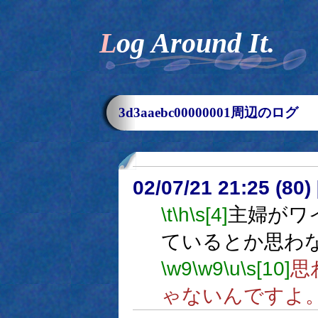
Log Around It.
3d3aaebc00000001周辺のログ
02/07/21 21:25 (80
\t
\h
\s[4]
主婦がワ
ているとか思わ
\w9
\w9
\u
\s[10]
思
ゃないんですよ