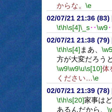
からな。
\e
02/07/21 21:36 (8
\t
\h
\s[4]
\_s
‥
\w9
02/07/21 21:38 (79
\t
\h
\s[4]
まあ、
\w
方が大変だろう
\w9
\w9
\u
\s[10]
体
ください…
\e
02/07/21 21:39 (7
\t
\h
\s[20]
家事は
あるんだから、
\