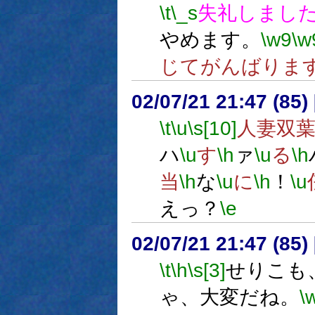
\t
\_s
失礼しまし
やめます。
\w9
\w
じてがんばりま
02/07/21 21:47 (8
\t
\u
\s[10]
人妻双
ハ
\u
す
\h
ァ
\u
る
\h
当
\h
な
\u
に
\h
！
\u
えっ？
\e
02/07/21 21:47 (8
\t
\h
\s[3]
せりこも
ゃ、大変だね。
\