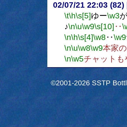
02/07/21 22:03 (8
\t
\h
\s[5]
ゆー
\w3
♪
\n
\u
\w9
\s[10]
‥
\
\n
\h
\s[4]
\w8
‥
\w9
\n
\u
\w8
\w9
本家
\n
\w5
チャットも
©2001-2026 SSTP Bottle 