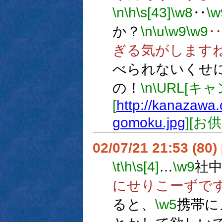
\n
\h
\s[43]
\w8
‥
\w
か？
\n
\u
\w9
\w9
‥
ぎる気がします
べられないくせ
の！
\n
\URL[キ
[
http://kanazawa.
gomoku.jpg
][お供
02/07/21 21:53 (80
\t
\h
\s[4]
…
\w9
社
にせりこーずで
ると、
\w5
携帯に