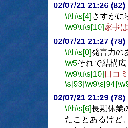
02/07/21 21:26 (8
\t
\h
\s[4]
さすがに
\w9
\u
\s[10]
家事
02/07/21 21:27 (7
\t
\h
\s[0]
発言力の
\w5
それで結構広
\w9
\u
\s[10]
口コ
\s[93]
\w9
\s[94]
\w
02/07/21 21:29 (7
\t
\h
\s[6]
長期休業
たことあるけど