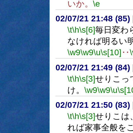
いか。
\e
02/07/21 21:48 (8
\t
\h
\s[6]
毎日変わ
なければ明るい
\w9
\w9
\u
\s[10]
‥
02/07/21 21:49 (8
\t
\h
\s[3]
せりこっ
け。
\w9
\w9
\u
\s[1
02/07/21 21:50 (8
\t
\h
\s[3]
せりこは
れば家事全般を