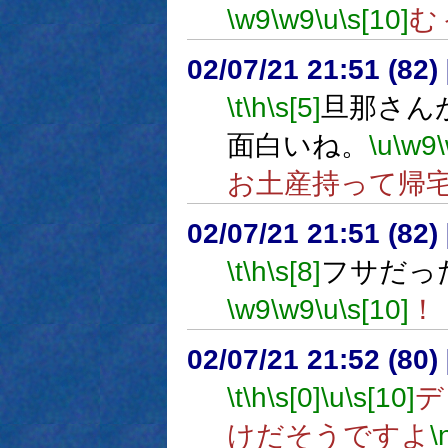
\w9
\w9
\u
\s[10]
む
02/07/21 21:51 (8
\t
\h
\s[5]
旦那さん
面白いね。
\u
\w9
お土産持って帰
02/07/21 21:51 (8
\t
\h
\s[8]
フサだっ
\w9
\w9
\u
\s[10]
！
02/07/21 21:52 (8
\t
\h
\s[0]
\u
\s[10]
デ
けだそうですよ
\