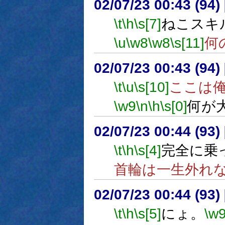
02/07/23 00:43 (9
\t
\h
\s[7]
ねこスキ
\u
\w8
\w8
\s[11]
何
02/07/23 00:43 (9
\t
\u
\s[10]
ここは
\w9
\n
\h
\s[0]
何が
02/07/23 00:44 (9
\t
\h
\s[4]
完全に乗
首輪は一生外れ
02/07/23 00:44 (9
\t
\h
\s[5]
にょ。
\w