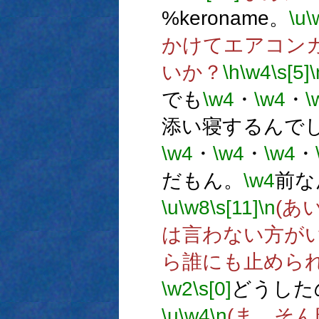
%keroname。
\u
\
かけてエアコン
いか？
\h
\w4
\s[5]
\
でも
\w4
・
\w4
・
\
添い寝するんで
\w4
・
\w4
・
\w4
・
だもん。
\w4
前な
\u
\w8
\s[11]
\n
(あ
は言わない方が
ら誰にも止められ
\w2
\s[0]
どうしたの
\u
\w4
\n
(ま、そ