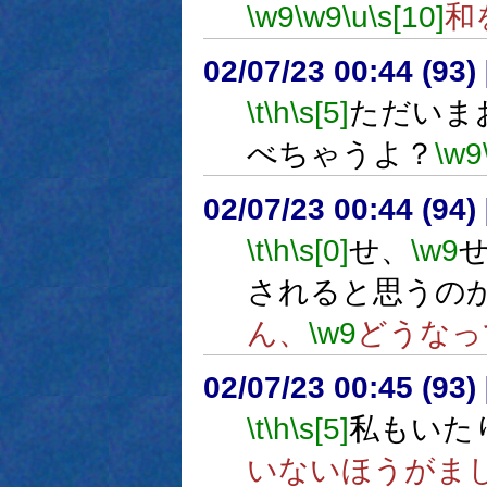
\w9
\w9
\u
\s[10]
和
02/07/23 00:44 (93
\t
\h
\s[5]
ただいま
べちゃうよ？
\w9
02/07/23 00:44 (94
\t
\h
\s[0]
せ、
\w9
されると思うの
ん、
\w9
どうなっ
02/07/23 00:45 (9
\t
\h
\s[5]
私もいた
いないほうがま