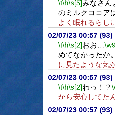
\t
\h
\s[5]
みなさん
のミルクココア
よく眠れるらし
02/07/23 00:57 (9
\t
\h
\s[2]
おお…
\w
めてなかったか
に見たような気
02/07/23 00:57 (9
\t
\h
\s[2]
わっ！？
から安心してた
02/07/23 00:57 (9