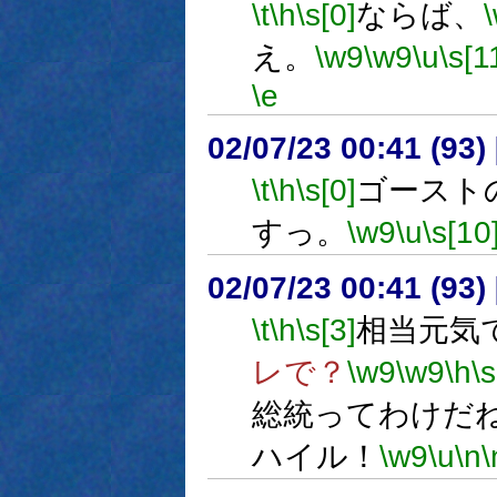
\t
\h
\s[0]
ならば、
え。
\w9
\w9
\u
\s[1
\e
02/07/23 00:41 (9
\t
\h
\s[0]
ゴースト
すっ。
\w9
\u
\s[10
02/07/23 00:41 (9
\t
\h
\s[3]
相当元気
レで？
\w9
\w9
\h
\s
総統ってわけだ
ハイル！
\w9
\u
\n
\