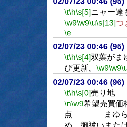
02/07/23 00:46 (9
\t
\h
\s[5]
ニャー達
\w9
\w9
\u
\s[13]
つ
\e
02/07/23 00:46 (9
\t
\h
\s[4]
双葉がま
び更新。
\w9
\w9
\
02/07/23 00:46 (9
\t
\h
\s[0]
売り地
\n
\w9
希望売買価
点 まゆらの
め、御祓いまた