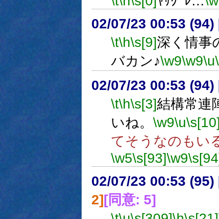
\t
\h
\s[0]
ﾔｻｸﾞﾚ…
\w
02/07/23 00:53 (9
\t
\h
\s[9]
深く情事
バカン♪
\w9
\w9
\u
02/07/23 00:53 (9
\t
\h
\s[3]
結構常連
いね。
\w9
\u
\s[10
てそうなのもい
\w5
\s[93]
\w9
\s[94
02/07/23 00:53 (9
2]
[同意: 5]
\t
\u
\s[309]
\h
\s[21]