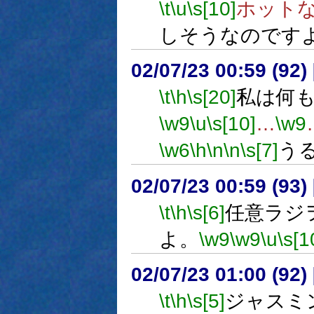
\t
\u
\s[10]
ホット
しそうなのです
02/07/23 00:59 (9
\t
\h
\s[20]
私は何
\w9
\u
\s[10]
…
\w9
\w6
\h
\n
\n
\s[7]
う
02/07/23 00:59 (9
\t
\h
\s[6]
任意ラジ
よ。
\w9
\w9
\u
\s[1
02/07/23 01:00 (9
\t
\h
\s[5]
ジャスミ