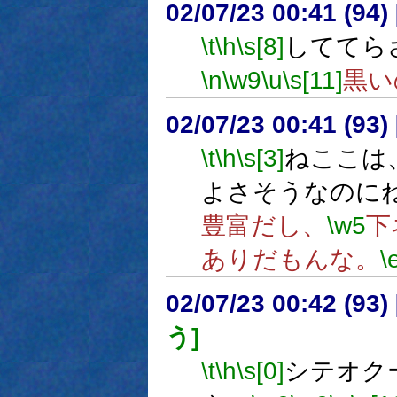
02/07/23 00:41 (9
\t
\h
\s[8]
しててら
\n
\w9
\u
\s[11]
黒い
02/07/23 00:41 (9
\t
\h
\s[3]
ねここは
よさそうなのに
豊富だし、
\w5
下
ありだもんな。
\
02/07/23 00:42 (9
う]
\t
\h
\s[0]
シテオク