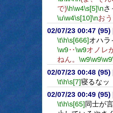
で)
\h
\w4
\s[5]
\n
さ
\u
\w4
\s[10]
\n
おう
02/07/23 00:47 (9
\t
\h
\s[666]
オハラ
\w9
‥
\w9
オノレ
ねん。
\w9
\w9
\w9
02/07/23 00:48 (9
\t
\h
\s[7]
寝るなッ
02/07/23 00:49 (9
\t
\h
\s[65]
同士が