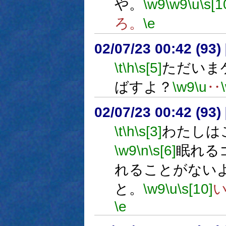
や。
\w9
\w9
\u
\s[1
ろ。
\e
02/07/23 00:42 (9
\t
\h
\s[5]
ただいま
ばすよ？
\w9
\u
‥
02/07/23 00:42 (9
\t
\h
\s[3]
わたしは
\w9
\n
\s[6]
眠れる
れることがない
と。
\w9
\u
\s[10]
\e