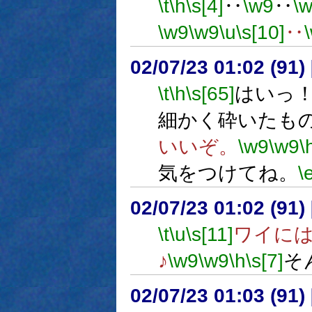
\t
\h
\s[4]
‥
\w9
‥
\
\w9
\w9
\u
\s[10]
‥
02/07/23 01:02 (9
\t
\h
\s[65]
はいっ
細かく砕いたも
いいぞ。
\w9
\w9
\
気をつけてね。
\
02/07/23 01:02 (9
\t
\u
\s[11]
ワイに
♪
\w9
\w9
\h
\s[7]
そ
02/07/23 01:03 (9