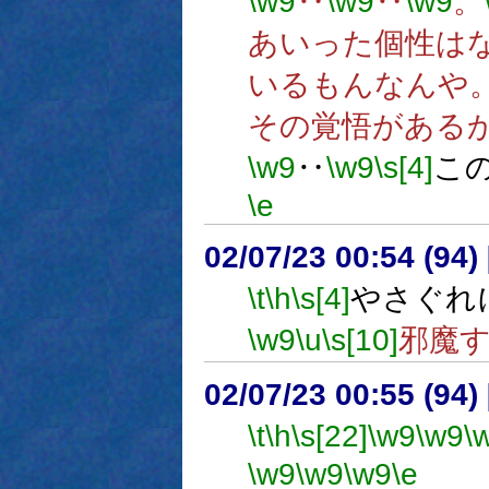
\w9
‥
\w9
‥
\w9
。
あいった個性は
いるもんなんや
その覚悟がある
\w9
‥
\w9
\s[4]
こ
\e
02/07/23 00:54 (9
\t
\h
\s[4]
やさぐれ
\w9
\u
\s[10]
邪魔
02/07/23 00:55 (9
\t
\h
\s[22]
\w9
\w9
\
\w9
\w9
\w9
\e