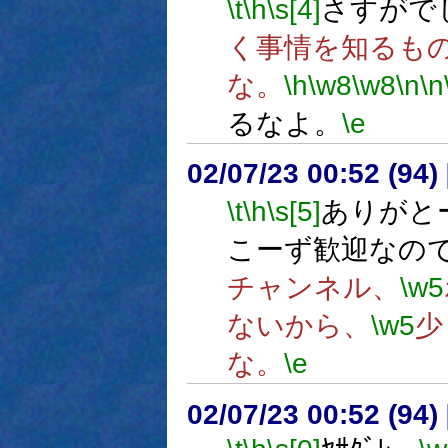
\t
\h
\s[4]
さすがで
く事情を知るも
な。
\h
\w8
\w8
\n
\n
るなよ。
\e
02/07/23 00:52 (9
\t
\h
\s[5]
ありがと
こーず歓迎なの
チャンネル、
\w5
ないから、
\w5
少
な。
\e
02/07/23 00:52 (9