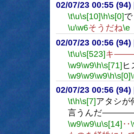
02/07/23 00:55 (9
\t
\u
\s[10]
\h
\s[0]
で
\u
\w6
そうだね
\e
02/07/23 00:56 (9
\t
\u
\s[523]
キ――
\w9
\w9
\h
\s[71]
ヒ
\w9
\w9
\w9
\h
\s[0]
02/07/23 00:56 (9
\t
\h
\s[7]
アタシが
言うんだ―――
\w9
\w9
\u
\s[14]
‥