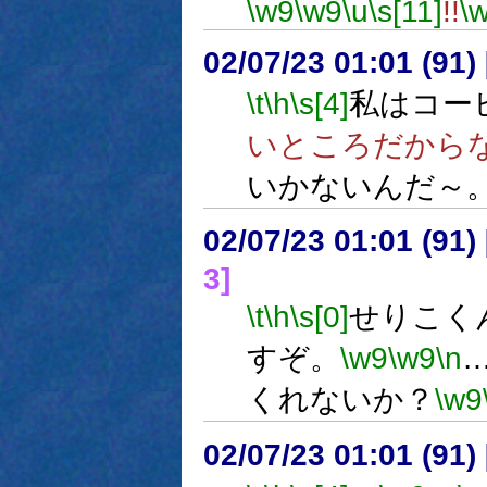
\w9
\w9
\u
\s[11]
!!
\
02/07/23 01:01 (9
\t
\h
\s[4]
私はコー
いところだから
いかないんだ～
02/07/23 01:01 (9
3]
\t
\h
\s[0]
せりこく
すぞ。
\w9
\w9
\n
くれないか？
\w9
02/07/23 01:01 (9