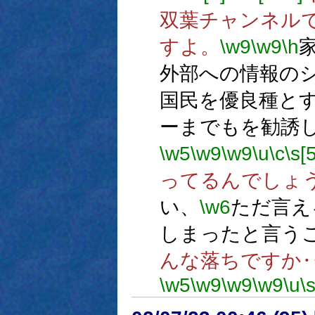
双葉チャンネル
すよ。
\w9
\w9
\h
外部への情報の
国民を優良種と
ーまでもを勧誘
\w5
\w9
\w9
\u
\c
\s[
ってるんでしょ
い、
\w6
ただ言え
しまったと言う
んな落ちですか
\w5
\w9
\w9
\w9
\u
\