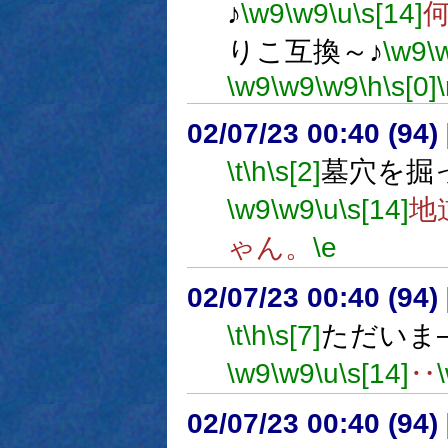
♪
\w9
\w9
\u
\s[14]
りこ互換～♪
\w9
\
\w9
\w9
\w9
\h
\s[0]
02/07/23 00:40 (9
\t
\h
\s[2]
墓穴を掘
\w9
\w9
\u
\s[14]
地
ゃん。
\e
02/07/23 00:40 (9
\t
\h
\s[7]
ただいま
\w9
\w9
\u
\s[14]
‥
02/07/23 00:40 (94