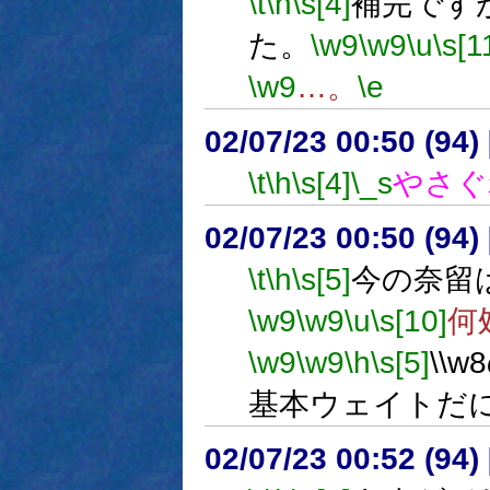
\t
\h
\s[4]
補完です
た。
\w9
\w9
\u
\s[1
\w9
…。
\e
02/07/23 00:50 (9
\t
\h
\s[4]
\_s
やさぐ
02/07/23 00:50 (9
\t
\h
\s[5]
今の奈留
\w9
\w9
\u
\s[10]
何
\w9
\w9
\h
\s[5]
\\
基本ウェイトだ
02/07/23 00:52 (9