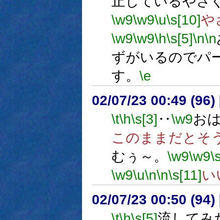
止しているやさ
\w9
\w9
\u
\s[10]
や
\w9
\w9
\h
\s[5]
\n
\n
ずがいるのでパ
す。
\e
02/07/23 00:49 (9
\t
\h
\s[3]
‥
\w9
お
このままだとそ
むぅ～。
\w9
\w9
\
\w9
\u
\n
\n
\s[11]
い
02/07/23 00:50 (9
\t
\h
\s[5]
流してみ