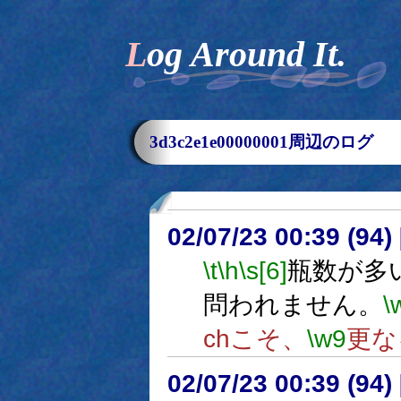
Log Around It.
3d3c2e1e00000001周辺のログ
02/07/23 00:39 (9
\t
\h
\s[6]
瓶数が多
問われません。
\
chこそ、
\w9
更な
02/07/23 00:39 (9