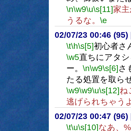
\n
\w9
\u
\s[11]
家主
うるな。
\e
02/07/23 00:46 (9
\t
\h
\s[5]
初心者さ
\w5
直ちにアタシ
ー。
\n
\w9
\s[6]
さ
たる処置を取ら
\w9
\w9
\u
\s[12]
ね
逃げられちゃう
02/07/23 00:47 (96
\t
\u
\s[10]
なあ、%s