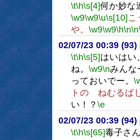
\t
\h
\s[4]
何か妙な
\w9
\w9
\u
\s[10]
こ
や。
\w9
\w9
\h
\n
\n
02/07/23 00:39 (9
\t
\h
\s[5]
はいはい
ね。
\w9
\n
みんな
っておいでー。
\
トの ねむるば
い！？
\e
02/07/23 00:39 (94
\t
\h
\s[65]
毒子さ