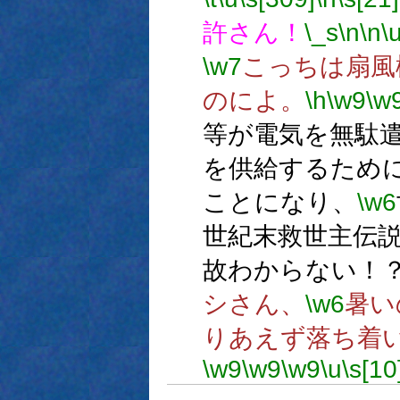
許さん！
\_s
\n
\n
\
\w7
こっちは扇風
のによ。
\h
\w9
\w
等が電気を無駄
を供給するため
ことになり、
\w6
世紀末救世主伝
故わからない！
シさん、
\w6
暑い
りあえず落ち着
\w9
\w9
\w9
\u
\s[10