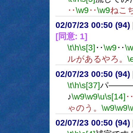
‥
\w9
‥
\w9
ねこ
02/07/23 00:50 (9
[同意: 1]
\t
\h
\s[3]
‥
\w9
‥
\
ルがあるやろ。
\
02/07/23 00:50 (9
\t
\h
\s[37]
パ――
♪
\w9
\w9
\u
\s[14]
ゃのう。
\w9
\w9
\
02/07/23 00:50 (9