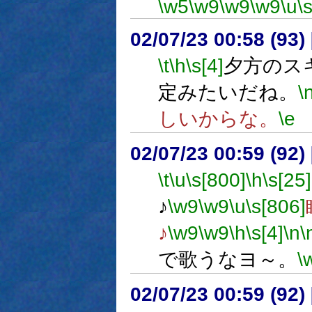
\w5
\w9
\w9
\w9
\u
\
02/07/23 00:58 (9
\t
\h
\s[4]
夕方のス
定みたいだね。
\
しいからな。
\e
02/07/23 00:59 (9
\t
\u
\s[800]
\h
\s[25]
♪
\w9
\w9
\u
\s[806]
♪
\w9
\w9
\h
\s[4]
\n
\
で歌うなヨ～。
\
02/07/23 00:59 (9