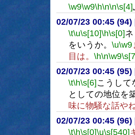
\w9
\w9
\h
\n
\n
\s[4]
02/07/23 00:45 (9
\t
\u
\s[10]
\h
\s[0]
ネ
をいうか。
\u
\w9
目は。
\h
\n
\w9
\s[7
02/07/23 00:45 (9
\t
\h
\s[6]
こうして
としての地位を
味に物騒な話や
02/07/23 00:45 (96
\t
\h
\s[0]
\u
\s[540]