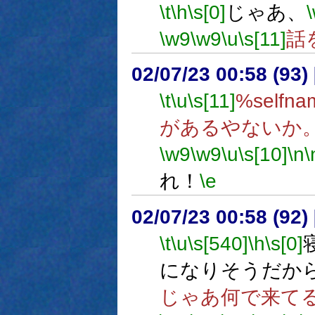
\t
\h
\s[0]
じゃあ、
\w9
\w9
\u
\s[11]
話
02/07/23 00:58 (9
\t
\u
\s[11]
%sel
があるやないか
\w9
\w9
\u
\s[10]
\n
\
れ！
\e
02/07/23 00:58 (9
\t
\u
\s[540]
\h
\s[0]
になりそうだか
じゃあ何で来て