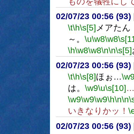
ものを犠牲にし
02/07/23 00:56 (9
\t
\h
\s[5]
メアた
～。
\u
\w8
\w8
\s[1
\h
\w8
\w8
\n
\n
\s[5]
02/07/23 00:56 (9
\t
\h
\s[8]
ほぉ…
\w
は。
\w9
\u
\s[10]
\w9
\w9
\w9
\h
\n
\n
\
いきなりかッ！
\
02/07/23 00:56 (9