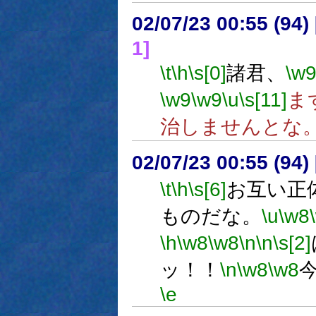
02/07/23 00:55 (9
1]
\t
\h
\s[0]
諸君、
\w
\w9
\w9
\u
\s[11]
ま
治しませんとな
02/07/23 00:55 (9
\t
\h
\s[6]
お互い正
ものだな。
\u
\w8
\h
\w8
\w8
\n
\n
\s[2]
ッ！！
\n
\w8
\w8
\e