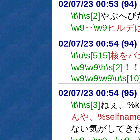
02/07/23 00:53 (9
\t
\h
\s[2]
やぶへび
\w9
‥
\w9
ヒルデ
02/07/23 00:54 (9
\t
\u
\s[515]
核をバ
\w9
\w9
\h
\s[2]
！
\w9
\w9
\w9
\u
\s[10
02/07/23 00:54 (9
\t
\h
\s[3]
ねぇ、%ke
んや、%selfnam
ない気がしてき