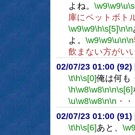
よね。
\w9
\w9
\u
\s
庫にペットボト
\w9
\w9
\h
\s[5]
\n
\n
よ。
\w9
\w9
\u
\n
\n
飲まない方がい
02/07/23 01:00 (9
\t
\h
\s[0]
俺は何も
\h
\w8
\w8
\n
\n
\s[6]
\u
\w8
\w8
\n
\n
・・
02/07/23 01:00 (9
\t
\h
\s[6]
あと、
\w