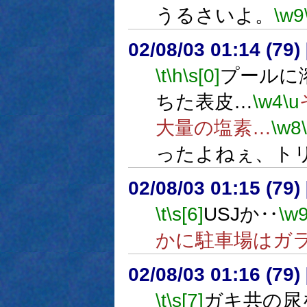
うるさいよ。
\w9
02/08/03 01:14 (7
\t
\h
\s[0]
プールに
ちた表皮…
\w4
\u
大量の塩素…
\w8
ったよねぇ、ト
02/08/03 01:15 (7
\t
\s[6]
USJか‥
\w
かに駐車場はガ
02/08/03 01:16 (7
\t
\s[7]
ガキ共の尿