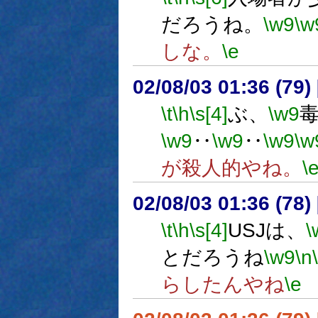
だろうね。
\w9
\w
しな。
\e
02/08/03 01:36 (7
\t
\h
\s[4]
ぶ、
\w9
毒
\w9
‥
\w9
‥
\w9
\w
が殺人的やね。
\
02/08/03 01:36 (7
\t
\h
\s[4]
USJは、
\
とだろうね
\w9
\n
らしたんやね
\e