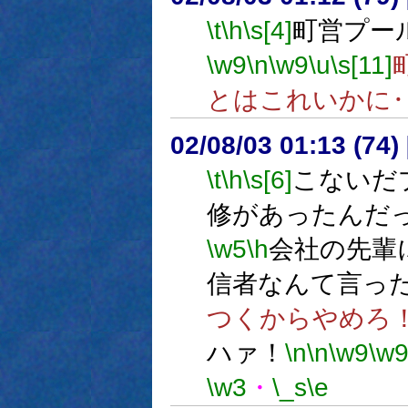
\t
\h
\s[4]
町営プー
\w9
\n
\w9
\u
\s[11]
とはこれいかに
02/08/03 01:13 (7
\t
\h
\s[6]
こないだ
修があったんだ
\w5
\h
会社の先輩
信者なんて言っ
つくからやめろ
ハァ！
\n
\n
\w9
\w
\w3
・
\_s
\e