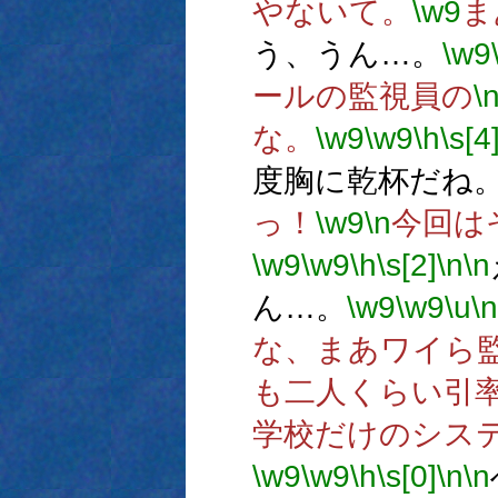
やないて。
\w9
ま
う、うん…。
\w9
ールの監視員の
\
な。
\w9
\w9
\h
\s[4
度胸に乾杯だね
っ！
\w9
\n
今回は
\w9
\w9
\h
\s[2]
\n
\n
ん…。
\w9
\w9
\u
\n
な、まあワイら
も二人くらい引
学校だけのシス
\w9
\w9
\h
\s[0]
\n
\n