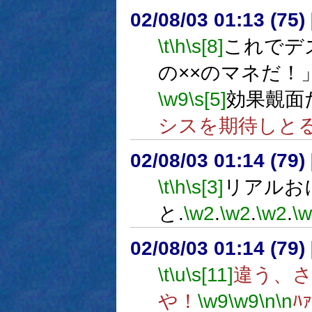
02/08/03 01:13 (75
\t
\h
\s[8]
これでデ
の××のマネだ！
\w9
\s[5]
効果覿面
シスを期待しと
02/08/03 01:14 (7
\t
\h
\s[3]
リアルお
と.
\w2
.
\w2
.
\w2
.
\
02/08/03 01:14 (7
\t
\u
\s[11]
違う、さ
や！
\w9
\w9
\n
\n
ﾊｧ