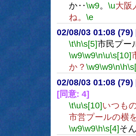
か‥
\w9
。
\u
大阪
ね。
\e
02/08/03 01:08 (7
\t
\h
\s[5]
市民プー
\w9
\w9
\n
\u
\s[10]
か？
\w9
\w9
\n
\h
\s
02/08/03 01:08 (7
[同意: 4]
\t
\u
\s[10]
いつも
市営プールの横
\w9
\w9
\h
\s[4]
そ