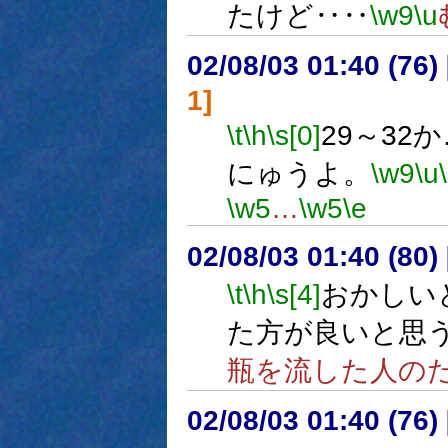
たけど‥‥
\w9
\u
02/08/03 01:40 (7
1]
\t
\h
\s[0]
29～32
にゅうよ。
\w9
\u
\w5
…
\w5
\e
02/08/03 01:40 (8
\t
\h
\s[4]
おかしい
た方が良いと思
瓶を流した人の
02/08/03 01:40 (7