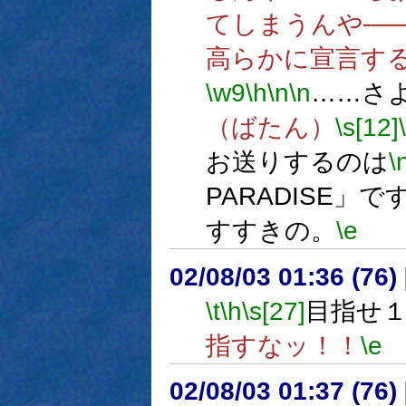
てしまうんや―
高らかに宣言す
\w9
\h
\n
\n
……さ
（ばたん）
\s[12]
お送りするのは
\
PARADISE」で
すすきの。
\e
02/08/03 01:36 (76
\t
\h
\s[27]
目指せ１
指すなッ！！
\e
02/08/03 01:37 (76