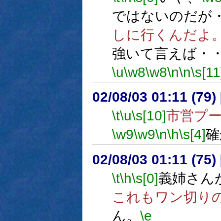
ではないのだが
しに行くんだよ
強いて言えば・
\u
\w8
\w8
\n
\n
\s[11
02/08/03 01:11 (7
\t
\u
\s[10]
市営プ
\w9
\w9
\n
\h
\s[4]
確
02/08/03 01:11 (75
\t
\h
\s[0]
義姉さん
これもワン切り
ん。
\e