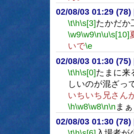
02/08/03 01:29 (7
\t
\h
\s[3]
たかだか
\w9
\w9
\n
\u
\s[10]
いで
\e
02/08/03 01:30 (7
\t
\h
\s[0]
たまに来
しいのが混ざっ
いちいち兄さん
\h
\w8
\w8
\n
\n
まぁ
02/08/03 01:30 (7
\t
\h
\s[6]
入場者が