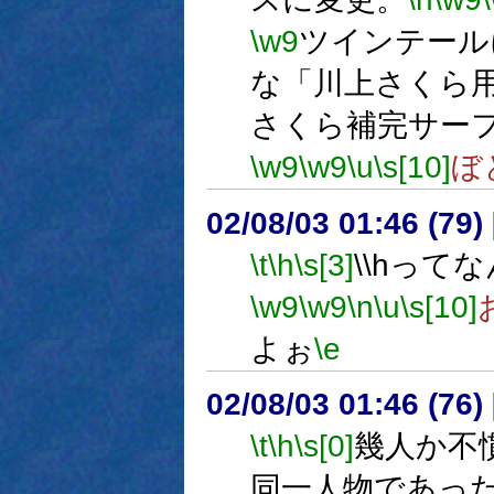
\w9
ツインテール
な「川上さくら
さくら補完サー
\w9
\w9
\u
\s[10]
ぼ
02/08/03 01:46 (7
\t
\h
\s[3]
\\hって
\w9
\w9
\n
\u
\s[10]
よぉ
\e
02/08/03 01:46 (76
\t
\h
\s[0]
幾人か不
同一人物であっ