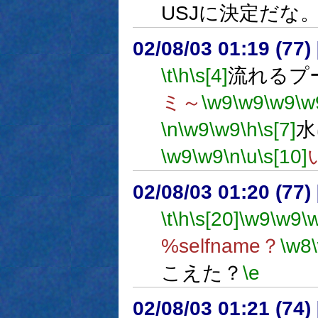
USJに決定だな
02/08/03 01:19 (7
\t
\h
\s[4]
流れるプ
ミ～
\w9
\w9
\w9
\w
\n
\w9
\w9
\h
\s[7]
水
\w9
\w9
\n
\u
\s[10]
02/08/03 01:20 (7
\t
\h
\s[20]
\w9
\w9
\
%selfname？
\w8
こえた？
\e
02/08/03 01:21 (74