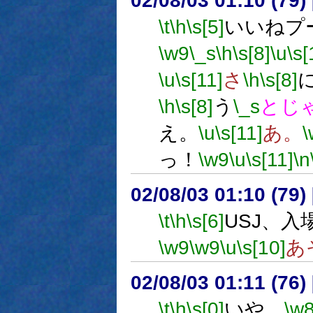
02/08/03 01:10 (7
\t
\h
\s[5]
いいねプ
\w9
\_s
\h
\s[8]
\u
\s[
\u
\s[11]
さ
\h
\s[8]
\h
\s[8]
う
\_s
とじ
え。
\u
\s[11]
あ。
\
っ！
\w9
\u
\s[11]
\n
02/08/03 01:10 (7
\t
\h
\s[6]
USJ、
\w9
\w9
\u
\s[10]
あ
02/08/03 01:11 (7
\t
\h
\s[0]
いや、
\w