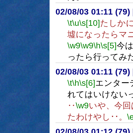
02/08/03 01:11 (7
\t
\u
\s[10]
たしか
墟になったらマ
\w9
\w9
\h
\s[5]
今
ったら行ってみ
02/08/03 01:11 (7
\t
\h
\s[6]
エンター
れてはいけない
‥
\w9
いや、今回
たわけやし･･。
\
02/08/03 01:12 (7