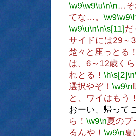
\w9
\w9
\u
\n
\n
…そ
てな…。
\w9
\w9
\
\w9
\u
\n
\n
\s[11]
だ
サイドには29～
楚々と座っとる
は、6～12歳く
れとる！
\h
\s[2]
\n
選択やぞ！
\w9
\n
と、ワイはもう
おーい、帰って
ら！
\w9
\n
夏のプ
るんや！
\w9
\n
夏