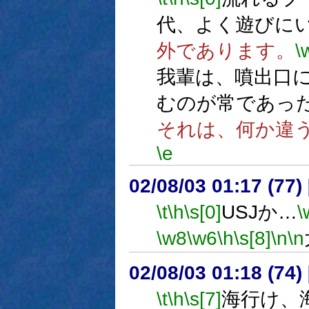
代、よく遊びに
外であります。
\
我輩は、噴出口
むのが常であっ
それは、何か違
\e
02/08/03 01:17 (7
\t
\h
\s[0]
USJか…
\
\w8
\w6
\h
\s[8]
\n
\n
02/08/03 01:18 (74
\t
\h
\s[7]
海行け、