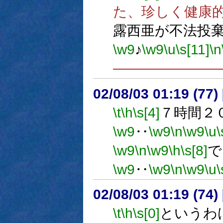
た、珍しく健康
露西亜が不法投
\w9
♪
\w9
\u
\s[11]
\n
―――――――
02/08/03 01:19 (7
\t
\h
\s[4]
７時間２
\w9
‥
\w9
\n
\w9
\u
\
\w9
\n
\w9
\h
\s[8]
で
\w9
‥
\w9
\n
\w9
\u
\
02/08/03 01:19 (7
\t
\h
\s[0]
というわ