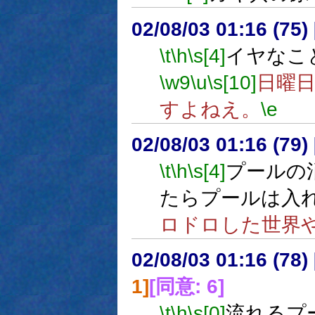
02/08/03 01:16 (75
\t
\h
\s[4]
イヤなこ
\w9
\u
\s[10]
日曜
すよねえ。
\e
02/08/03 01:16 (7
\t
\h
\s[4]
プールの
たらプールは入
ロドロした世界
02/08/03 01:16 (7
1]
[同意: 6]
\t
\h
\s[0]
流れるプ