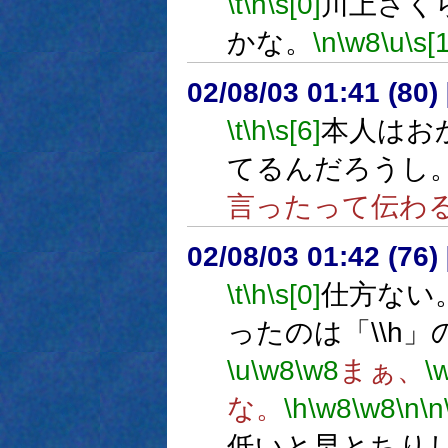
\t
\h
\s[0]
川上さく
かな。
\n
\w8
\u
\s[
02/08/03 01:41 (8
\t
\h
\s[6]
本人はお
てるんだろうし
言ったって伝わ
02/08/03 01:42 (7
\t
\h
\s[0]
仕方ない
ったのは「\\h
\u
\w8
\w8
まぁ、
\
な。
\h
\w8
\w8
\n
\n
低いと早とちり