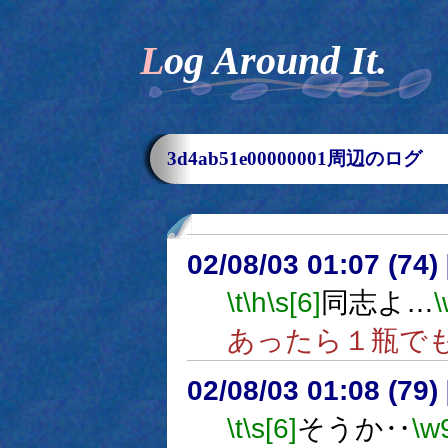
Log Around It.
3d4ab51e00000001周辺のログ
02/08/03 01:07 (7
\t
\h
\s[6]
同志よ…
あったら１瓶で
02/08/03 01:08 (7
\t
\s[6]
そうか‥
\w