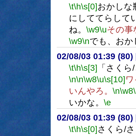
\t
\h
\s[0]
おかしな
にしててらして
ね。
\w9
\u
その事
\w9
\n
でも、おか
02/08/03 01:39 (8
\t
\h
\s[3]
「さくら
\n
\n
\w8
\u
\s[10]
ワ
いんやろ。
\n
\w8
いかな。
\e
02/08/03 01:39 (8
\t
\h
\s[0]
さくら/