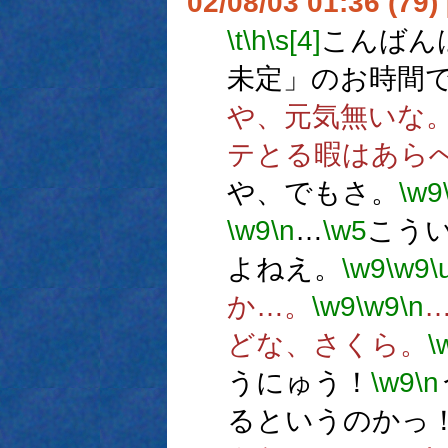
02/08/03 01:36 (7
\t
\h
\s[4]
こんばん
未定」のお時間
や、元気無いな
テとる暇はあら
や、でもさ。
\w9
\w9
\n
…
\w5
こう
よねえ。
\w9
\w9
\
か…。
\w9
\w9
\n
どな、さくら。
\
うにゅう！
\w9
\n
るというのかっ