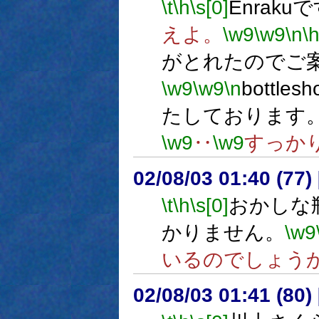
\t
\h
\s[0]
Enraku
えよ。
\w9
\w9
\n
\
がとれたのでご
\w9
\w9
\n
bottle
たしております
\w9
‥
\w9
すっか
02/08/03 01:40 (77
\t
\h
\s[0]
おかしな
かりません。
\w9
いるのでしょう
02/08/03 01:41 (8