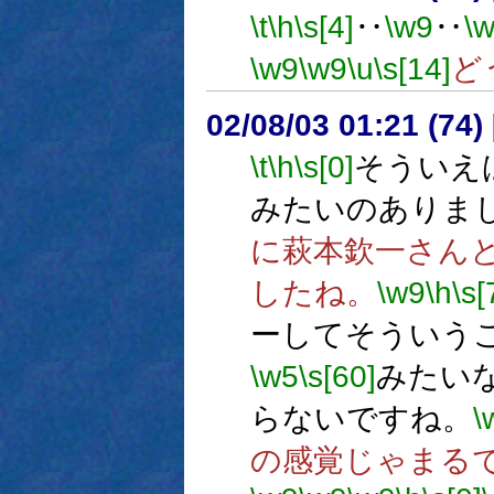
\t
\h
\s[4]
‥
\w9
‥
\
\w9
\w9
\u
\s[14]
ど
02/08/03 01:21 (74
\t
\h
\s[0]
そういえ
みたいのありま
に萩本欽一さん
したね。
\w9
\h
\s[
ーしてそういう
\w5
\s[60]
みたい
らないですね。
\
の感覚じゃまる