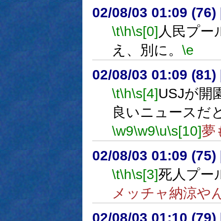
02/08/03 01:09 (76
\t
\h
\s[0]
人民プー
え、別に。
\e
02/08/03 01:09 (8
\t
\h
\s[4]
USJが
良いニュースだ
\w9
\w9
\u
\s[10]
夢
02/08/03 01:09 (75
\t
\h
\s[3]
死人プー
メッチャ納涼や
02/08/03 01:10 (7