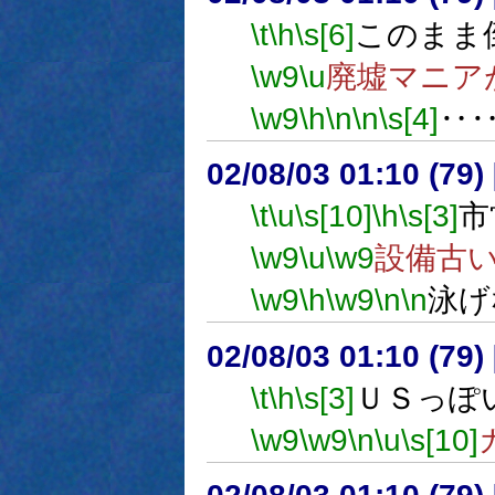
\t
\h
\s[6]
このまま
\w9
\u
廃墟マニア
\w9
\h
\n
\n
\s[4]
‥
02/08/03 01:10 (7
\t
\u
\s[10]
\h
\s[3]
市
\w9
\u
\w9
設備古
\w9
\h
\w9
\n
\n
泳げ
02/08/03 01:10 (7
\t
\h
\s[3]
ＵＳっぽ
\w9
\w9
\n
\u
\s[10]