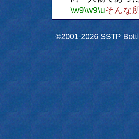
\w9
\w9
\u
そんな
©2001-2026 SSTP Bottle 