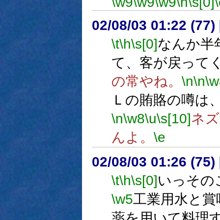
\w9
\w9
\w9
\h
\s[0]
02/08/03 01:22 (7
\t
\h
\s[0]
なんか半
て、客が戻って
の常やね。
\n
\n
\w
Ｌの賄賂の噂は
\n
\w8
\u
\s[10]
ネズ
んよ。
\e
02/08/03 01:26 (75
\t
\h
\s[0]
いっその
\w5
工業用水と賞
薬を用いて料理