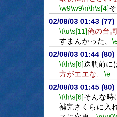
\w9
\w9
\n
\h
\s[4]
そ
02/08/03 01:43 (7
\t
\u
\s[11]
俺の台
すまんかった。
\
02/08/03 01:44 (8
\t
\h
\s[6]
送瓶前に
方がエエな。
\e
02/08/03 01:45 (8
\t
\h
\s[6]
そんな時
補完さくらに入
スに変更。
\n
\w9