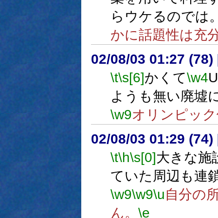
らウケるのでは
かに話題性は充
02/08/03 01:27 (7
\t
\s[6]
かくて
\w4
ようも無い廃墟
\w9
オリンピック
02/08/03 01:29 (74
\t
\h
\s[0]
大きな施
ていた周辺も連
\w9
\w9
\u
自分の
ん。
\e