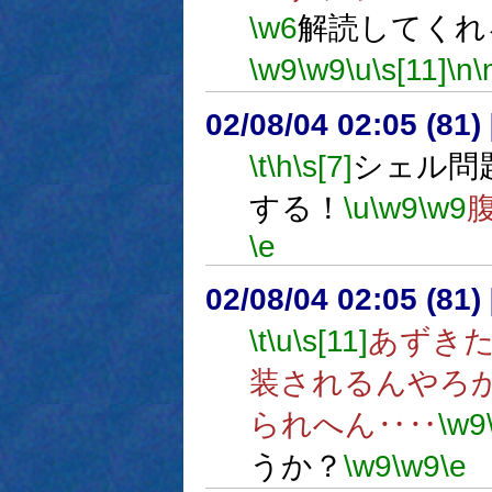
\w6
解読してくれ
\w9
\w9
\u
\s[11]
\n
\
02/08/04 02:05 (8
\t
\h
\s[7]
シェル問
する！
\u
\w9
\w9
\e
02/08/04 02:05 (8
\t
\u
\s[11]
あずき
装されるんやろ
られへん‥‥
\w9
うか？
\w9
\w9
\e