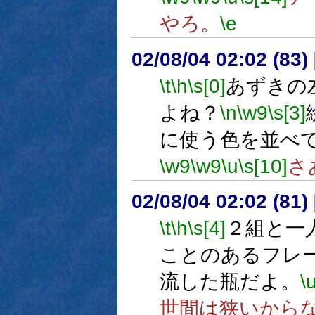
やろ。
\e
02/08/04 02:02 (8
\t
\h
\s[0]
あずきの
よね？
\n
\w9
\s[3]
に使う色を並べ
\w9
\w9
\u
\s[10]
さ
02/08/04 02:02 (8
\t
\h
\s[4]
２組と一
ことのあるフレ
流した瓶だよ。
\
世間は狭いから