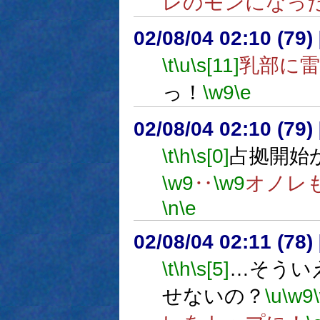
レのモンになっ
02/08/04 02:10 (7
\t
\u
\s[11]
乳部に雷
っ！
\w9
\e
02/08/04 02:10 (7
\t
\h
\s[0]
占拠開始
\w9
‥
\w9
オノレ
\n
\e
02/08/04 02:11 (7
\t
\h
\s[5]
…そうい
せないの？
\u
\w9