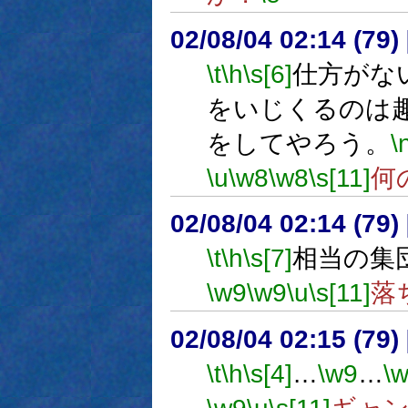
02/08/04 02:14 (7
\t
\h
\s[6]
仕方がな
をいじくるのは
をしてやろう。
\
\u
\w8
\w8
\s[11]
何
02/08/04 02:14 (7
\t
\h
\s[7]
相当の集
\w9
\w9
\u
\s[11]
落
02/08/04 02:15 (7
\t
\h
\s[4]
…
\w9
…
\