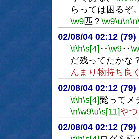
らっては困るぞ
\w9
匹？
\w9
\u
\n
\n
02/08/04 02:12 (7
\t
\h
\s[4]
‥
\w9
‥
\
だ残ってたかな
んまり物持ち良
02/08/04 02:12 (7
\t
\h
\s[4]
髭ってメ
\n
\w9
\u
\s[11]
やつ
02/08/04 02:12 (7
\t
\h
\s[4]
ログを読