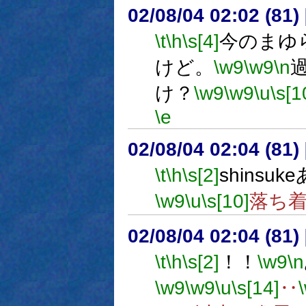
02/08/04 02:02 (8
\t
\h
\s[4]
今のまゆ
けど。
\w9
\w9
\n
け？
\w9
\w9
\u
\s[1
\e
02/08/04 02:04 (8
\t
\h
\s[2]
shinsu
\w9
\u
\s[10]
落ち
02/08/04 02:04 (81
\t
\h
\s[2]
！！
\w9
\n
\w9
\w9
\u
\s[14]
‥