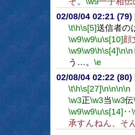
ぞ。
\w9
一子相伝
02/08/04 02:21 (7
\t
\h
\s[5]
送信者のは
\w9
\w9
\u
\s[10]
顔
\w9
\w9
\h
\s[4]
\n
\n
う…。
\e
02/08/04 02:22 (8
\t
\h
\s[27]
\n
\n
\n
\n
\w3
正
\w3
当
\w3
伝
\w9
\w9
\u
\s[14]
‥
承すんねん、そ