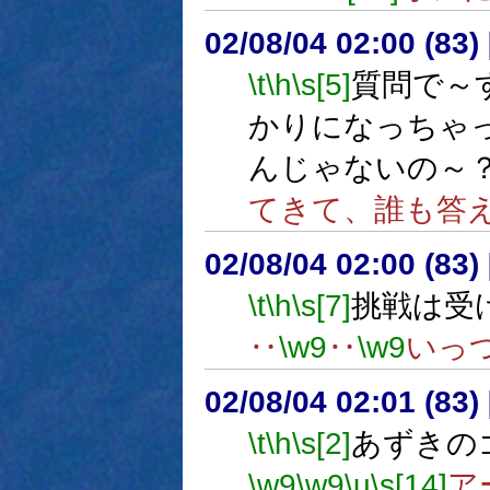
02/08/04 02:00 (8
\t
\h
\s[5]
質問で～
かりになっちゃっ
んじゃないの～
てきて、誰も答
02/08/04 02:00 (83
\t
\h
\s[7]
挑戦は受
‥
\w9
‥
\w9
いっ
02/08/04 02:01 (8
\t
\h
\s[2]
あずきの
\w9
\w9
\u
\s[14]
ア