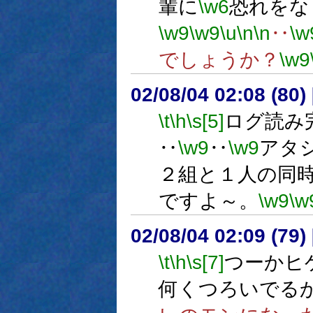
輩に
\w6
恐れをな
\w9
\w9
\u
\n
\n
‥
\w
でしょうか？
\w9
02/08/04 02:08 (8
\t
\h
\s[5]
ログ読み
‥
\w9
‥
\w9
アタ
２組と１人の同
ですよ～。
\w9
\w
02/08/04 02:09 (7
\t
\h
\s[7]
つーかヒ
何くつろいでる