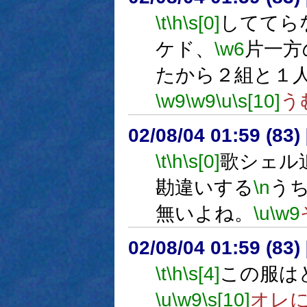
\t
\h
\s[0]
しててら
ケド、
\w6
片一方
たから２組と１
\w9
\w9
\u
\s[10]
う
02/08/04 01:59 (8
\t
\h
\s[0]
歌シェル
勘違いする
\n
う
無いよね。
\u
\w9
02/08/04 01:59 (8
\t
\h
\s[4]
この服は
\u
\w9
\s[10]
オレ