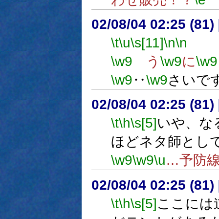
02/08/04 02:25 (8
\t
\u
\s[11]
\n
\n
幼女
\w9
う
\w9
に
\w9
\w9
‥
\w9
さいで
02/08/04 02:25 (8
\t
\h
\s[5]
いや、な
ほどネタ師とし
\w9
\w9
\u
…予防
02/08/04 02:25 (8
\t
\h
\s[5]
ここには