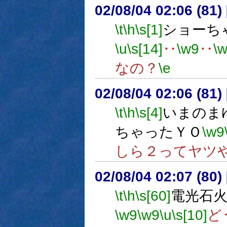
02/08/04 02:06 (8
\t
\h
\s[1]
ショーち
\u
\s[14]
‥
\w9
‥
\
なの？
\e
02/08/04 02:06 (8
\t
\h
\s[4]
いまのま
ちゃったＹＯ
\w9
しら２ってヤツ
02/08/04 02:07 (80
\t
\h
\s[60]
電光石
\w9
\w9
\u
\s[10]
ど