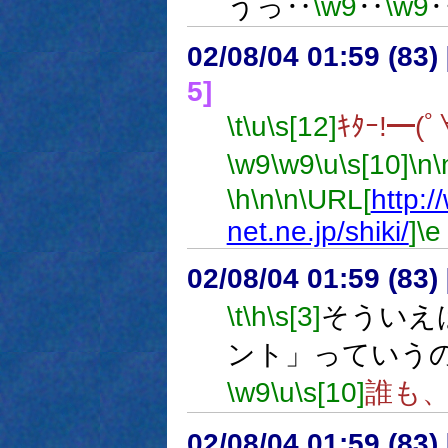
うっ‥
\w9
‥
\w9
02/08/04 01:59 (8
5]
\t
\u
\s[12]
ｷﾀｰ!━(ﾟ
\w9
\w9
\u
\s[10]
\n
\
\h
\n
\n
\URL[
http:
net.ne.jp/shiki/
]
\e
02/08/04 01:59 (8
\t
\h
\s[3]
そういえ
ント」っていう
\w9
\u
\s[10]
誰も
02/08/04 01:59 (83