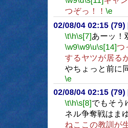
\w9
\u
\s[11]
ギャ
つぞっ！！
\e
02/08/04 02:15 (7
\t
\h
\s[7]
あーッ！
\w9
\w9
\u
\s[14]
つ
するヤツが居る
やちょっと前に
\e
02/08/04 02:15 (7
\t
\h
\s[8]
でもそう
ネル争奪戦はま
ねここの教訓が