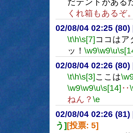
だテントがある
くれ箱もあるぞ
02/08/04 02:25 (8
\t
\h
\s[7]
ココはア
ッ！
\w9
\w9
\u
\s[1
02/08/04 02:26 (8
\t
\h
\s[3]
ここは
\w
\w9
\w9
\u
\s[14]
‥
ねん？
\e
02/08/04 02:26 (8
う]
[投票: 5]