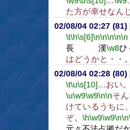
\w9
\u
\s[10]
…
\w9
た方が幸せなん
02/08/04 02:27 (8
\t
\h
\s[6]
\n
\n
\n
\n
\n
長 漢
\w8
ひ
はどうかと・・
02/08/04 02:28 (8
\t
\u
\s[10]
…おい
\u
\w9
\w9
\n
\n
そん
けているうちに
ぞ。
\h
\w9
\w9
\n
\n
元々不法占拠だ