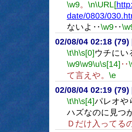
\w9
。
\n
\URL[
http
date/0803/030.ht
ないよ‥
\w9
‥
\w
02/08/04 02:18 (7
\t
\h
\s[0]
ウチにい
\w9
\w9
\u
\s[14]
‥
て言えや。
\e
02/08/04 02:19 (7
\t
\h
\s[4]
パレオや
ハズなのに見つ
Ｄだけ入ってる