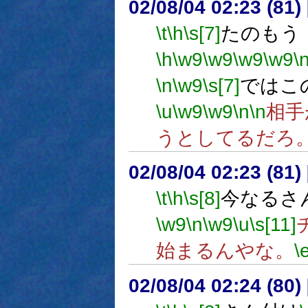
02/08/04 02:23 (8
\t
\h
\s[7]
たのもう
\h
\w9
\w9
\w9
\w9
\
\n
\w9
\s[7]
ではこ
\u
\w9
\w9
\n
\n
相手
うとしてるだろ
02/08/04 02:23 (8
\t
\h
\s[8]
今なるさ
\w9
\n
\w9
\u
\s[11]
始まるんやな。
\
02/08/04 02:24 (80