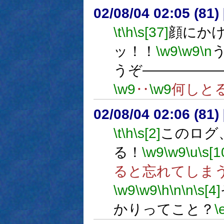
02/08/04 02:05 (81
\t
\h
\s[37]
顔にか
ッ！！
\w9
\w9
\n
うぞ―――――
\w9
‥
\w9
何しと
02/08/04 02:06 (8
\t
\h
\s[2]
このログ
る！
\w9
\w9
\u
\s[1
ると忘れてしま
\w9
\w9
\h
\n
\n
\s[4]
かりってこと？
\