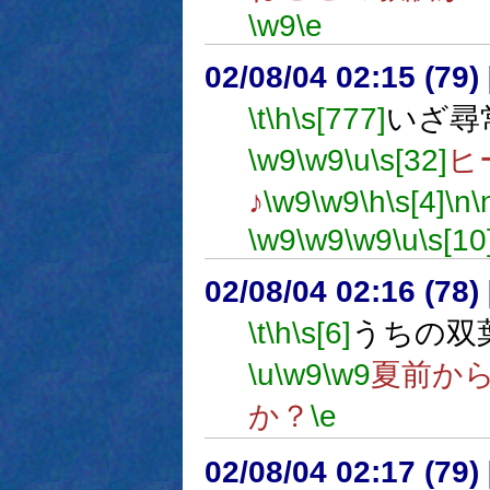
\w9
\e
02/08/04 02:15 (7
\t
\h
\s[777]
いざ尋
\w9
\w9
\u
\s[32]
ヒ
♪
\w9
\w9
\h
\s[4]
\n
\
\w9
\w9
\w9
\u
\s[10
02/08/04 02:16 (7
\t
\h
\s[6]
うちの双
\u
\w9
\w9
夏前か
か？
\e
02/08/04 02:17 (7