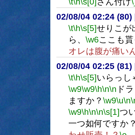
\t
\h
\s[0]
さん付け
02/08/04 02:24 (8
\t
\h
\s[5]
せりこが
ら、
\w6
ここも貰
オレは腹が痛い
02/08/04 02:25 (8
\t
\h
\s[5]
いらっし
\w9
\w9
\h
\n
\n
ドラ
ますか？
\w9
\u
\n
\
\w9
\h
\n
\n
\s[1]
つ
一つ如何ですか
わせ販売！？
\e