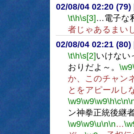
02/08/04 02:20 (7
\t
\h
\s[3]
…電子な
者じゃあるまい
02/08/04 02:21 (8
\t
\h
\s[2]
いけない
おりだよ～。
\w9
か、このチャン
とをアピールし
\w9
\w9
\w9
\h
\c
\n
\
ン神拳正統後継
\w9
\w9
\u
\n
\n
…
\w