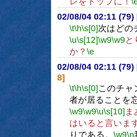
レをトップに！
\
02/08/04 02:11 (7
\t
\h
\s[0]
次はどの
\u
\s[12]
\w9
\w9
と
か？
\e
02/08/04 02:11 (7
8]
\t
\h
\s[0]
このチャ
者が居ることを
\w9
\w9
\u
\s[10]
ま
はいると言いま
りである。
\w9
\n