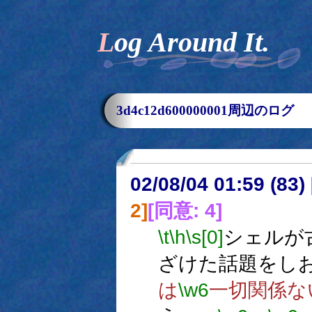
Log Around It.
3d4c12d600000001周辺のログ
02/08/04 01:59 (8
2]
[同意: 4]
\t
\h
\s[0]
シェルが
ざけた話題をし
は
\w6
一切関係な