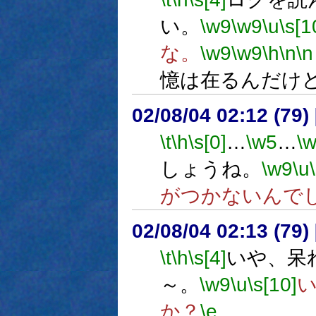
い。
\w9
\w9
\u
\s[1
な。
\w9
\w9
\h
\n
\n
憶は在るんだけ
02/08/04 02:12 (79
\t
\h
\s[0]
…
\w5
…
\
しょうね。
\w9
\u
がつかないんで
02/08/04 02:13 (7
\t
\h
\s[4]
いや、呆
～。
\w9
\u
\s[10]
か？
\e