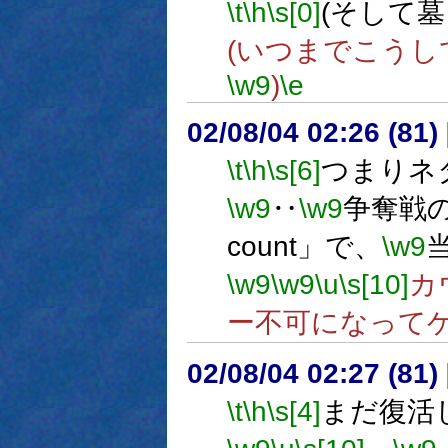
\t
\h
\s[0]
(そして
(いつまでこう
\w9
)
\e
02/08/04 02:26 (8
\t
\h
\s[6]
つまりネ
\w9
‥
\w9
争奪戦の
count」で、
\w9
\w9
\w9
\u
\s[10]
カ
ー不可になって
02/08/04 02:27 (8
\t
\h
\s[4]
まだ復活