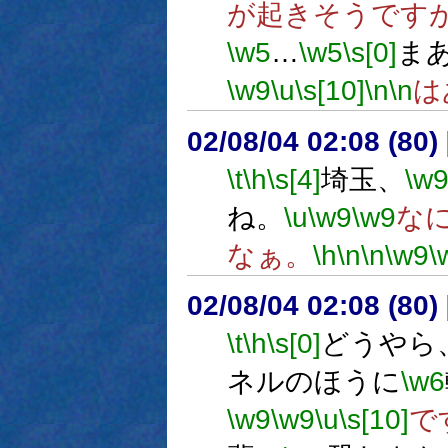
が起きそうです
\w5
…
\w5
\s[0]
ま
\w9
\u
\s[10]
\n
\n
は
02/08/04 02:08 (8
\t
\h
\s[4]
埼玉、
\w
ね。
\u
\w9
\w9
な
なぁ。
\h
\n
\n
\w9
\
02/08/04 02:08 (8
\t
\h
\s[0]
どうやら
ネルのほうに
\w6
\w9
\w9
\u
\s[10]
で