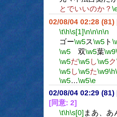
とでいいのか？
\
02/08/04 02:28 (81
\t
\h
\s[1]
\n
\n
\n
\n
ゴー
\w5
ス
\w5
ト
\
\w5
双
\w5
葉
\w9
\w5
だ
\w5
し
\w5
ク
\w5
し
\w5
た
\w9
\h
\w5
…
\w5
\e
02/08/04 02:29 (8
[同意: 2]
\t
\h
\s[0]
まあ、あ