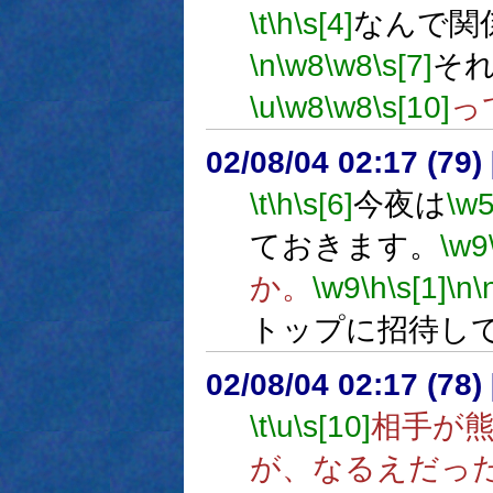
\t
\h
\s[4]
なんで関
\n
\w8
\w8
\s[7]
そ
\u
\w8
\w8
\s[10]
っ
02/08/04 02:17 (79
\t
\h
\s[6]
今夜は
\w
ておきます。
\w9
か。
\w9
\h
\s[1]
\n
\
トップに招待し
02/08/04 02:17 (78
\t
\u
\s[10]
相手が
が、なるえだっ