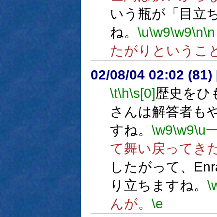
いう瓶が「目立
ね。
\u
\w9
\w9
\n
\n
たがりというこ
02/08/04 02:02 (81
\t
\h
\s[0]
歴史をひ
さんは解答者も
すね。
\w9
\w9
\u
て舞い戻ってき
したがって、Enr
り立ちますね。
\
んが。
\e