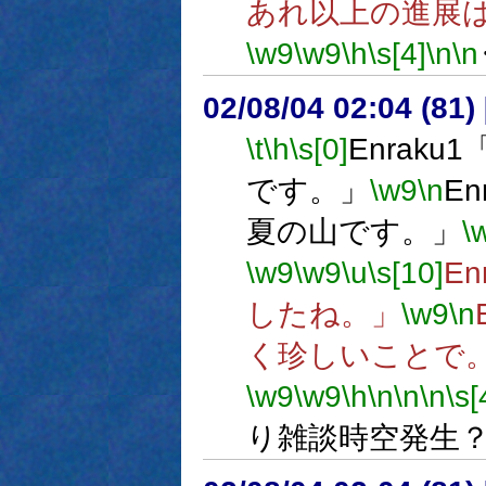
あれ以上の進展
\w9
\w9
\h
\s[4]
\n
\n
02/08/04 02:04 (8
\t
\h
\s[0]
Enrak
です。」
\w9
\n
E
夏の山です。」
\
\w9
\w9
\u
\s[10]
E
したね。」
\w9
\n
く珍しいことで
\w9
\w9
\h
\n
\n
\n
\s[
り雑談時空発生