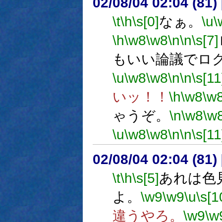
02/08/04 02:04 (8
\t
\h
\s[0]
なぁ。
\u
\
\h
\w8
\w8
\n
\n
\s[7]
もいい論議でロ
\u
\w8
\w8
\n
\n
\s[11
いッ！！
\h
\w8
\w
ゃうぞ。
\n
\w8
\w
\u
\w8
\w8
\n
\n
\s[11
02/08/04 02:04 (8
\t
\h
\s[5]
あれは色
よ。
\w9
\w9
\u
\s[1
違うやろ。
\w9
\w