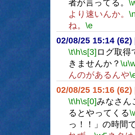
者が言ってる。
\
より速いんか。
\
ね。
\e
02/08/25 15:14 (6
\t
\h
\s[3]
ログ取得
きませんか？
\u
\
んのがあるんや
\
02/08/25 15:16 (62
\t
\h
\s[0]
みなさん
るとやってくる
\
っ！！」の時間