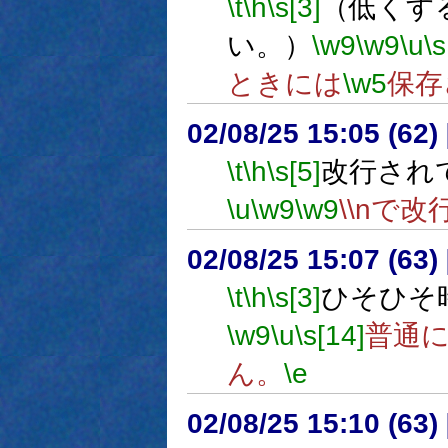
\t
\h
\s[3]
（低くす
い。）
\w9
\w9
\u
\s
ときには
\w5
保存
02/08/25 15:05 (6
\t
\h
\s[5]
改行され
\u
\w9
\w9
\\nで
02/08/25 15:07 (6
\t
\h
\s[3]
ひそひそ
\w9
\u
\s[14]
普通
ん。
\e
02/08/25 15:10 (6