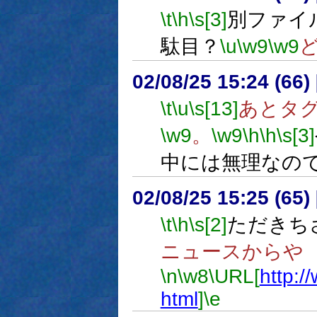
\t
\h
\s[3]
別ファイ
駄目？
\u
\w9
\w9
02/08/25 15:24 (6
\t
\u
\s[13]
あとタ
\w9
。
\w9
\h
\h
\s[3]
中には無理なの
02/08/25 15:25 (6
\t
\h
\s[2]
ただきち
ニュースからや
\n
\w8
\URL[
http:/
html
]
\e