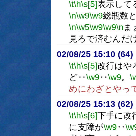
\t
\h
\s[5]
表示して
\n
\w9
\w9
総瓶数と
\n
\w5
\w9
\w9
\n
ま
見ろで済むんだ
02/08/25 15:10 (6
\t
\h
\s[5]
改行はや
ど‥
\w9
‥
\w9
。
\
めにわざとやっ
02/08/25 15:13 (6
\t
\h
\s[6]
下手に改
に支障が
\w9
‥
\w