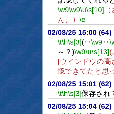
記憶してくれる
\w9
\w9
\u
\s[10]
（
ん。）
\e
02/08/25 15:00 (6
\t
\h
\s[3]
(‥
\w9
‥
\
～？)
\w9
\u
\s[13]
[ウインドウの高
憶できてたと思っ
02/08/25 15:01 (6
\t
\h
\s[3]
保存され
02/08/25 15:04 (6