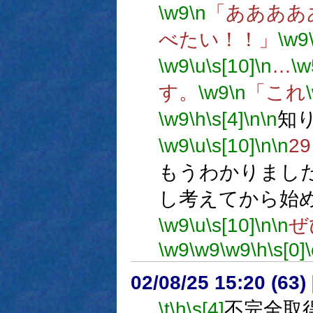
\w9
\n
「ああああ
べたい！！」
\w9
\w9
\u
\s[10]
\n
…
\w
す。
\w9
\n
「これ
\w9
\h
\s[4]
\n
\n
知
\w9
\u
\s[10]
\n
\n
2
もうわかりまし
し考えてから始
\w9
\u
\s[10]
\n
\n
ぜ
\w9
\w9
\w9
\h
\s[0]
02/08/25 15:20 (6
\t
\h
\s[4]
不完全取