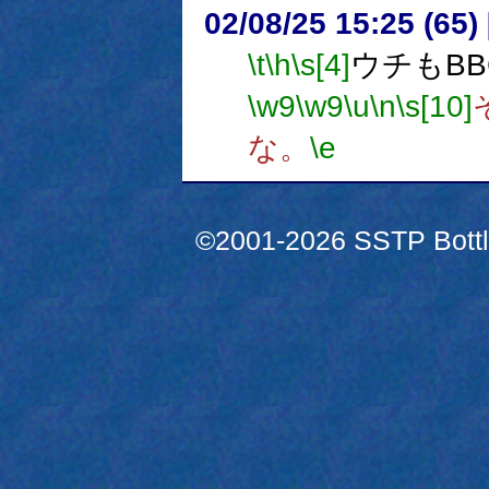
02/08/25 15:25 (6
\t
\h
\s[4]
ウチもB
\w9
\w9
\u
\n
\s[10]
な。
\e
©2001-2026 SSTP Bottle 