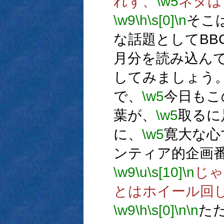
れず、
\w5
ネタは
\w9
\h
\s[0]
\n
そこ
な話題としてBB
月分を読み込ん
してみましょう
で、
\w5
今日もこ
葉が、
\w5
取るに
に、
\w5
寛大な心
ンティア的企画
\w9
\u
\s[10]
\n
じゃ
とはホイール回
\w9
\h
\s[0]
\n
\n
た