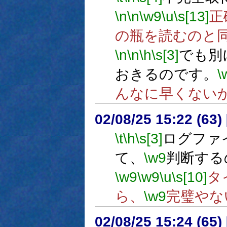
\n
\n
\w9
\u
\s[13]
正
の瓶を読むのと
\n
\n
\h
\s[3]
でも別
おきるのです。
\
んなに早くない
02/08/25 15:22 (6
\t
\h
\s[3]
ログファ
て、
\w9
判断する
\w9
\w9
\u
\s[10]
タ
ら、
\w9
完璧やな
02/08/25 15:24 (6