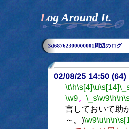
Log Around It.
3d68762300000001周辺のログ
02/08/25 14:50 (6
\t
\h
\s[4]
\u
\s[14]
\_
\w9
。
\_s
\w9
\h
\n
\
言しておいて助
～。)
\w9
\u
\n
\n
\s[