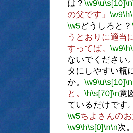
は？
\w9
\u
\s[10]
\n
の父です」
\w9
\h
\w5
どうしろと？
うとおりに適当
すってば。
\w9
\h
ないでください
タにしやすい瓶
か。
\w9
\u
\s[10]
\n
と。
\h
\s[70]
\n
意
ているだけです
\w5
ちよさんのお
\w9
\h
\s[0]
\n
\n
次