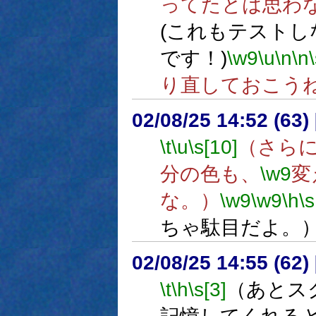
ってたとは思わな
(これもテスト
です！)
\w9
\u
\n
\n
り直しておこう
02/08/25 14:52 (6
\t
\u
\s[10]
（さら
分の色も、
\w9
変
な。）
\w9
\w9
\h
\s
ちゃ駄目だよ。
02/08/25 14:55 (6
\t
\h
\s[3]
（あとス