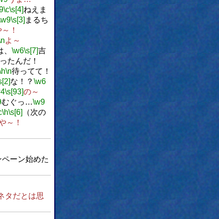
9
\c
\s[4]
ねえま
\w9
\s[3]
まるち
や～！
\n
よ～
は、
\w6
\s[7]
吉
ったんだ！
\h
\n
待ってて！
s[2]
な！？
\w6
w4
\s[93]
の～
9
むぐっ…
\w9
c
\h
\s[6]
（次の
や～！
ンペーン始めた
ネタだとは思