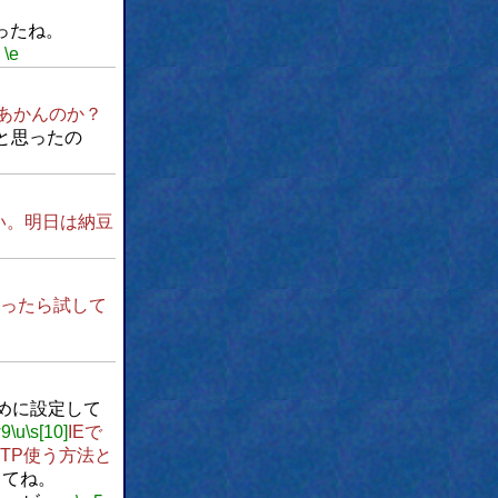
ったね。
。
\e
あかんのか？
と思ったの
い。明日は納豆
ったら試して
めに設定して
w9
\u
\s[10]
IEで
FTP使う方法と
してね。