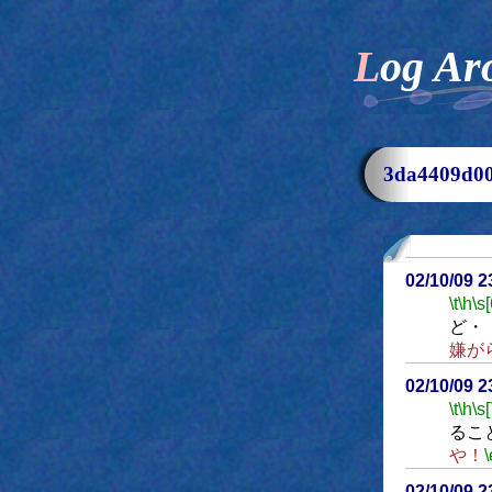
Log Ar
3da4409d
02/10/09 
\t
\h
\s[
ど・
嫌が
02/10/09 
\t
\h
\s[
るこ
や！
\
02/10/09 2