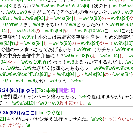
\n
\s[3]
まるちい？
\w9
\w9
\w9
\w9
\c
\u
\c
\h
\s[6]
（次の日）
\w9
\w9
\w
い…
\w9
…
\w9
さすがにそろそろ他のもの食べないと…
\w9
…
\w9
\w9
\u
…
\w9
…
\w9
\s[93]
よ～
\w4
\s[94]
し～
\w4
\s[93]
の～
\w4
\s[94]
[10]
\h
\n
\s[2]
ま、
\w4
まるちい！？
\w9
どうしたの！？
\w9
\u
\s[93]
[94]
し～
\w4
\s[93]
の～
\w4
\s[94]
や～！
\w9
\s[10]
\h
\n
こ…
\w9
これ
依存症だ！
\w9
\n
牛丼の日は吉野家依存症を増やすための陰謀だ
\s[93]
\n
よ～
\w4
\s[94]
し～
\w4
\s[93]
の～
\w4
\s[94]
や～！
\w9
\s[10]
すぐ他のモノ食べさせてあげるから！
\w9
\n
\n
（ガチャ）
\w9
\n
\n
\
庫の中身が全部牛丼弁当に！？
\w9
\u
\s[93]
\n
よ～
\w4
\s[94]
し～
\
[94]
や～！
\w9
\s[10]
\h
\n
うわっ！
\w6
まるちい何するんだよ…
\w
っ…
\w9
ね…
\w9
ねぎだくは嫌あああああッ！
\w9
\w9
\w9
\w9
\c
\u
\
\w9
\w9
\w9
\c
\s[4]
\u
\s[93]
よ～
\w4
\s[94]
し～
\w4
\s[93]
の～
\w4
\s[94]
[10]
\h
…
\w9
…
\w9
かゆ…
\w9
うま…
\w9
\e
23:34 (91) [まゆら]
[To: 未来]
[同意: 5]
0]
吉野屋がキャンペーン終わったら、
\w9
今度はすきやがキャ
て‥。
\w9
\u
\s[10]
‥
\w9
‥
\w9
殺す気かよ。
\e
23:35 (92) [ねここ]
[To: つぐな]
[21]
さすがにキバヤシ越えは行きませんね。
\u
\w8
けっこういい
んだけどな。
\e