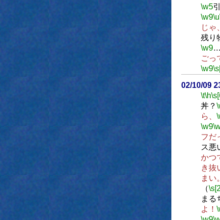
\w5
\w9
\u
じゃ
残り
\w9
ごっ
\w9
\s
02/10/09 
\t
\h
\s[
丼？
ら、
\w9
\
フだ
ス悪
かつ
き抜
まい
（
\s[2
まる
よ！
\w9
\