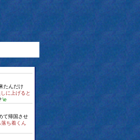
来たんだけ
無しに上げると
？
\e
めて帰国させ
も落ち着くん