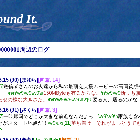
ound It.
00000001周辺のログ
23:15 (90) [まゆら]
[同意: 14]
6]
送信者さんのお友達から私の最萌え支援ムービーの高画質版
・・
\n
\n
\w9
\w9
\w9
\u
150MByteも有るからな。
\n
\w9
\w9
断りも
らせの様な大きさだ。
\n
\n
\w9
\w9
\w9
\h
\s[0]
要る人、居るのかな
23:16 (91) [さくら]
[同意: 3]
7]
一時帰国でどこが大きな前進なんだよっ！
\w9
\w9
\n
家族も含
とがスタート地点だ！
\w9
\u
\s[11]
落ち着け、それがまっとうで
e
3:16 (90) [奈留]
[To: みきか]
[投票: 2]