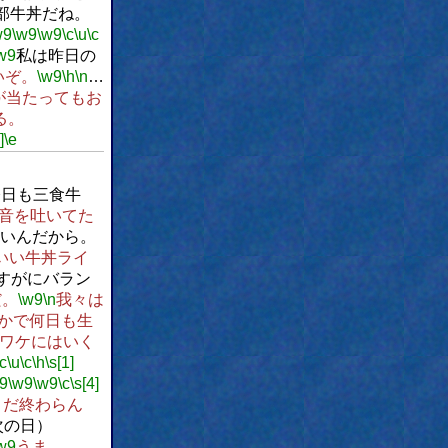
全部牛丼だね。
w9
\w9
\w9
\c
\u
\c
w9
私は昨日の
いぞ。
\w9
\h
\n
…
が当たってもお
る。
]
\e
今日も三食牛
音を吐いてた
いんだから。
いい牛丼ライ
すがにバラン
だ。
\w9
\n
我々は
かで何日も生
ワケにはいく
\c
\u
\c
\h
\s[1]
9
\w9
\w9
\c
\s[4]
まだ終わらん
次の日）
w9
うま…