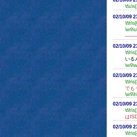
\t
\u
\s
02/10/09 2
\t
\h
\s[
\w9
\u
――
02/10/09 
\t
\h
\s
いる
\w9
\
02/10/09 
\t
\h
\s
でも
\w9
\h
02/10/09 
\t
\h
\s[
はI
02/10/09 
\t
\h
\s[