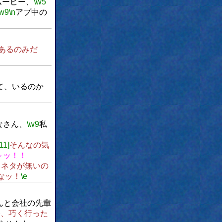
ムービー、
\w5
\w9
\n
アプ中の
あるのみだ
て、いるのか
なさん、
\w9
私
。
[11]
そんなの気
～ッ！！
くネタが無いの
なッ！
\e
んと会社の先輩
今、巧く行った