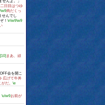
ませんよ。」
9
二日目はつゆ
9
\w9
肉だくっ
ませんでし
ぞ！
\n
\w9
\w9
い
s[10]
まあ、頑
OFF会を開こ
ト広げて牛丼
こがだ。
\e
。
\u
\w9
お前が