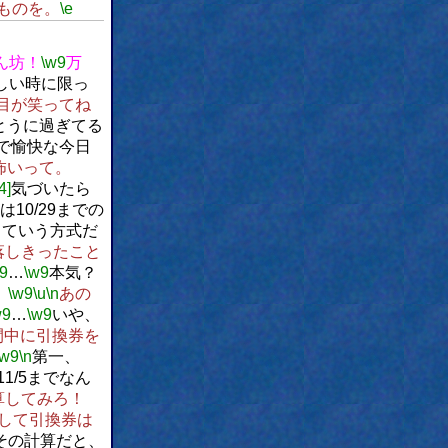
ものを。
\e
ん坊！
\w9
万
しい時に限っ
目が笑ってね
とうに過ぎてる
で愉快な今日
怖いって。
4]
気づいたら
は10/29までの
っていう方式だ
落しきったこと
9
…
\w9
本気？
。
\w9
\u
\n
あの
w9
…
\w9
いや、
間中に引換券を
\w9
\n
第一、
1/5までなん
算してみろ！
して引換券は
その計算だと、