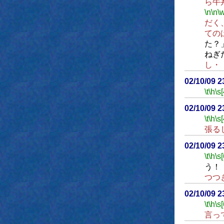
ら牛
\n
\n
\
だく
ての
た？
ねぎ
し・
02/10/09 
\t
\h
\s[
02/10/09 2
\t
\h
\s[
張る
02/10/09 
\t
\h
\s
う！
つつ
02/10/09 
\t
\h
\s[
言っ