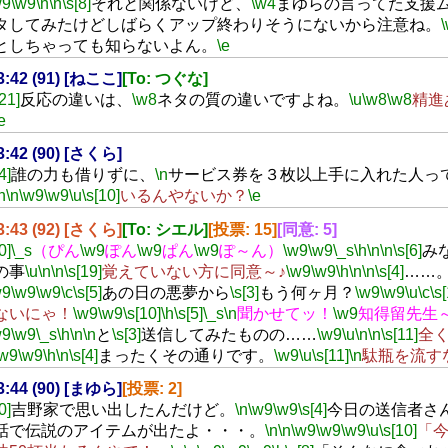
w9
\w9
\n
\n
\s[8]
それと関係ないけど、
\w4
まゆらの言ってた支援
タしてみたけどしばらくアップ終わりそうにないから注意ね。
としちゃっても知らないよん。
\e
23:42 (91) [ねここ]
[To: つぐな]
[21]
反応の違いは、
\w8
ネタの質の違いですよね。
\u
\w8
\w8
精進
e
23:42 (90) [さくら]
4]
誰の力も借りずに、
\n
サービス券を３枚以上手に入れた人っ
n
\n
\w9
\w9
\u
\s[10]
いるんやないか？
\e
23:43 (92) [さくら]
[To: シエル]
[投票: 15]
[同意: 5]
0]
\_s
（ぴん
\w9
ぽん
\w9
ぱん
\w9
ぽ～ん）
\w9
\w9
\_s
\h
\n
\n
\s[6]
み
の事
\u
\n
\n
\s[19]
覚えていない方に同意～♪
\w9
\w9
\h
\n
\n
\s[4]
……
w9
\w9
\w9
\c
\s[5]
あの日の悪夢から
\s[3]
もう何ヶ月？
\w9
\w9
\u
\c
\s
ないにゃ！
\w9
\w9
\s[10]
\h
\s[5]
\_s
\n
聞かせてッ！
\w9
知得留先生
w9
\w9
\_s
\h
\n
\n
と
\s[3]
送信してみたものの……
\w9
\u
\n
\n
\s[11]
全
\w9
\w9
\h
\n
\s[4]
まったくその通りです。
\w9
\u
\s[11]
\n
駄瓶を流す
23:44 (90) [まゆら]
[投票: 2]
0]
吉野家で思い出したんだけど。
\n
\w9
\w9
\s[4]
今日の送信者さ
話で伝説のアイテムが出たよ・・・。
\n
\n
\w9
\w9
\w9
\u
\s[10]
「