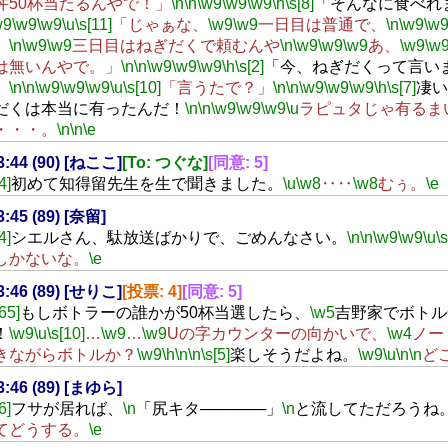
丼50杯当たるんやで！」
\n
\n
\w9
\w9
\w9
\h
\s[8]
「そんなに食べれ
w9
\w9
\w9
\u
\s[11]
「じゃぁな、
\w9
\w9
一日目は普通で、
\n
\w9
\w
、
\n
\w9
\w9
三日目はねぎだくで頼むんや
\n
\w9
\w9
\w9
あ、
\w9
\w
は無いんやで。」
\n
\n
\w9
\w9
\w9
\h
\s[2]
「今、ねぎだくって言い
」
\n
\n
\w9
\w9
\w9
\u
\s[10]
「言うたで？」
\n
\n
\w9
\w9
\w9
\h
\s[7]
凄い
だくは本当に有ったんだ！
\n
\n
\w9
\w9
\w9
\u
ラピュタじゃ有るま
・・・。
\n
\n
\e
23:44 (90) [ねここ]
[To: つぐな]
[同意: 5]
4]
初めて知得留先生を生で聞きました。
\u
\w8
‥‥
\w8
むぅ。
\e
3:45 (89) [奈留]
4]
シエルさん、駄放送ばかりで、ごめんなさい。
\n
\n
\w9
\w9
\u
\
しかないな。
\e
23:46 (89) [せりこ]
[投票: 4]
[同意: 5]
[65]
もしボトラーの誰かが50杯当選したら、
\w5
吉野家でボトル
！
\w9
\u
\s[10]
…
\w9
…
\w9
Uの字カウンターの向かいで、
\w4
ノー
きながらボトルか？
\w9
\h
\n
\n
\s[5]
楽しそうだよね。
\w9
\u
\n
\n
ど
23:46 (89) [まゆら]
6]
フサが居れば、
\n
「尻キタ──────」
\n
と流してただろうね
てどうする。
\e