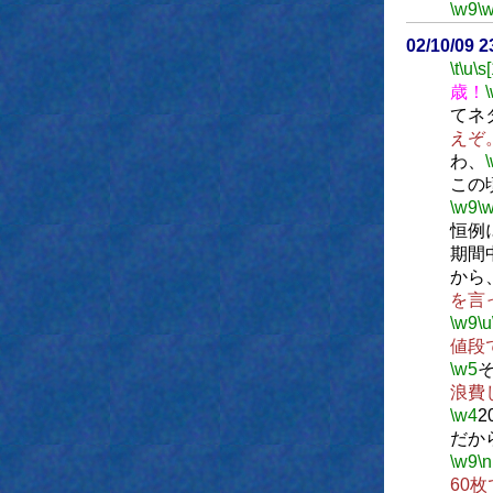
\w9
\
02/10/09 
\t
\u
\s
歳！
てネ
えぞ
わ、
この
\w9
\
恒例
期間
から
を言
\w9
\u
値段
\w5
浪費
\w4
だか
\w9
\n
60枚