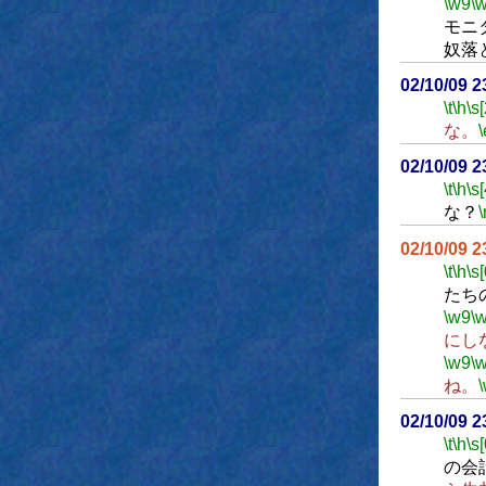
\w9
\
モニ
奴落
02/10/09 
\t
\h
\s
な。
\
02/10/09 
\t
\h
\s[
な？
\
02/10/09 
\t
\h
\s[
たち
\w9
\
にし
\w9
\
ね。
02/10/09 
\t
\h
\s[
の会