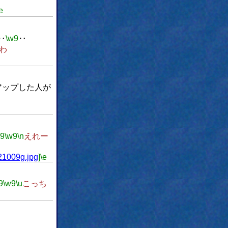
e
‥
\w9
‥
わ
アップした人が
w9
\w9
\n
えれー
021009g.jpg
]
\e
9
\w9
\u
こっち
。