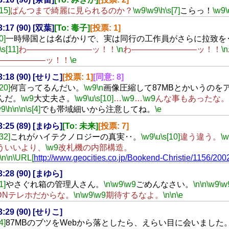
[15]
ぱんつまで綺麗に見られるのか？
\w9
\w9
\h
\s[7]
こらっ！
\w9
\
3:17 (90) [双葉]
[To: 毒子]
[投票: 1]
0]
一時帰国とは名ばかりで、実は同行の工作員がさらに拉致を
\s[11]
わ――――――――ッ！！
\n
わ――――――――ッ！！
\n
――――――ッ！！
\e
23:18 (90) [せりこ]
[投票: 1]
[同意: 8]
[20]
何言ってるんだい。
\w9
\n
画像圧縮して87MBとかいうのを
んだ。
\w9
大丈夫さ。
\w9
\u
\s[10]
…
\w9
…
\w9
んな事もあったな。
w9
\h
\n
\n
\s[4]
でも帯域細いから注意してね。
\e
23:25 (89) [まゆら]
[To: 未来]
[投票: 7]
[32]
これがハイテクノロジーの真実‥。
\w9
\u
\s[10]
違う違う。
\
ういいより、
\w9
改札機の内部構造。
\n
\n
\URL[
http://www.geocities.co.jp/Bookend-Christie/1156/20
23:28 (90) [まゆら]
1]
やさぐれ箱の管理人さん。
\n
\w9
\w9
ごめんなさい。
\n
\n
\w9
\w
SDNテレホだからな。
\n
\w9
\w9
期待するなよ。
\n
\n
\e
23:29 (90) [せりこ]
4]
87MBのブツをWebから落としたら、えらい目に会いました