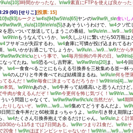
w9
\u
\s[10]
3時間かかったな。
\n
\w9
素直にFTPを使えば良かった
23:29 (90) [せりこ]
[投票: 15]
[10]
\s[93]
ルークと
\w4
\s[94]
\w5
\h
\s[65]
ヤンの
\w9
\w9
\_s
\n
食いし
\w9
\w9
\w9
\_s
\u
\s[10]
\h
\n
\n
\s[5]
さあそういうわけで、
\w4
クソ忙
タを思いついて放送してしまうこの番組。
\w9
\u
\n
\n
…
\w9
…
\w9
。
\w9
\h
\n
もうなんていうか、
\w4
久しぶりに繋いだら50万瓶は
\w4
フサギコが失踪するわ、
\w4
倉庫に可憐が投げ込まれてるわ
頃、
\w4
いかがお過ごしでしょうか。
\w9
\u
\n
…
\w9
…
\w9
だから
w9
\w9
\w9
\c
\h
\c
\u
という事で、
\w4
毎月恒例の牛丼の日。
\w9
\h
\s[
になってたね。
\w9
恐るべし吉野家。
\w9
\w9
\n
\s[20]
ま、
\w4
今回
中、
\w4
一食食べるごとにもらえる引換券を三枚集める並一杯
、
\w4
のんびりと牛丼食べてれば結構溜まるね。
\w9
\u
\n
何を堕
ってるんだ！
\w6
\n
毎食に決まってるだろうか！
\w9
\h
\n
\s[4]
…
\w
\n
本気。
\w9
\h
\n
あのさ。
\w6
牛丼って結構高いと思うんだけど
で牛肉が食えるんだぞ！
\w9
\n
今更何を怖じ気づく！
\w9
\h
\n
…
\
そういう問題じゃなくて。
\w9
\w9
\w9
\w9
\c
\u
\c
当然だが、
\w4
期
したりしないぞ。
\w9
\h
…
\w9
…
\w9
集めてどうするんだよ。
\w9
20日間三食牛丼だと60枚溜まっちゃうよ。
\w9
\n
引き替え期限は1
ら、
\w4
たくさん引換券抱えて余るだけじゃん。
\w9
\u
\n
よく計
10/30から11/5までは7日間ある。
\w9
\n
つまり21食だ。
\w9
\n
そ
で20食！
\w9
\n
ほぼドンピシャじゃないか！
\w9
\h
\n
…
\w9
…
\w9