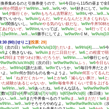
引換券集めるのと引換券使うので、
\w4
今日から11/5の昼まで
\n
何か問題が？
\w9
\h
\n
…
\w9
…
\w9
いや、
\w4
好きにして。
\w9
\
、
\w4
夕飯行くか。
\w9
\n
もちろん吉野家だ。
\w9
\h
いや…
\w9
…
\
物でいいから。
\w9
\u
\n
なんだ。
\w9
そんなんだと大きくなれな
…
\w9
関係ないし。
\w9
\u
\n
やる気のない奴だな。
\w9
\n
牛丼50杯
てあげないぞ。
\w9
\h
\n
いいってば。
\w9
\u
\n
じゃ、
\w4
行ってく
[-1]
\w9
\h
\n
…
\w9
…
\w9
勝手にしてよ。
\w9
\w9
\n
ＣＭ。
\w9
\u
\s[10
23:30 (90) [せりこ]
[投票: 29]
6]
（次の日）
\w9
\w9
\w9
\c
\u
\s[10]
ただいま。
\w9
\h
\s[4]
……
\w9
\w9
よく飽きないね。
\w9
\u
\n
まだ二日目だぞ。
\w6
この程度で弱
\w4
29日まで持つわけ無いだろうが。
\w9
\h
\n
……
\w9
修行じゃな
w9
\w9
\w9
\c
\u
\c
\h
\s[6]
（次の日）
\w9
\w9
\w9
\c
\u
ふぅ。
\w6
今日も
った。
\w9
\h
\s[4]
誰だお前。
\w9
\n
ていうか、
\w5
毎日牛丼だとさ
いよ。
\w9
\n
何か別のものも食べようよ。
\w9
\u
\n
何言ってるん
て、
\w4
「ねぎだくカレー」
\w4
とか
\w5
「減らない豚汁」
\w4
と
いた経験があるじゃないか。
\w9
\n
毎食牛丼くらいで音を上げる
。
\w9
\h
\n
…
\w9
…
\w9
あったね。
\w6
そんな話も。
\w9
\w9
\w9
\w9
]
数
\s[3]
日
\s[4]
早
\s[5]
送
\s[7]
り
\s[8]
）
\s[65]
\w9
\c
\s[6]
（数日後）
\w
ちい…
\w9
…
\w9
まだ牛丼食べるの？
\w9
\u
ま…
\w9
まだだ！
\w6
\w9
\h
\n
…
\w9
…
\w9
そろそろやめなよ。
\w9
\w9
\w9
\w9
\c
\u
\c
\h
（
w9
\w9
\c
\s[4]
…
\w9
…
\w9
また牛丼なの？
\w9
\u
…
\w9
…
\w9
かゆ…
\