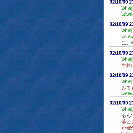
02/10/09 
\t
\h
\s
\u
\w9
02/10/09 
\t
\h
\s[
\n
\n
\
に。
02/10/09 2
\t
\h
\s[
牛丼
02/10/09 
\t
\h
\s[
みて
\w9
\
02/10/09 
\t
\h
\s
るん
落と
か確