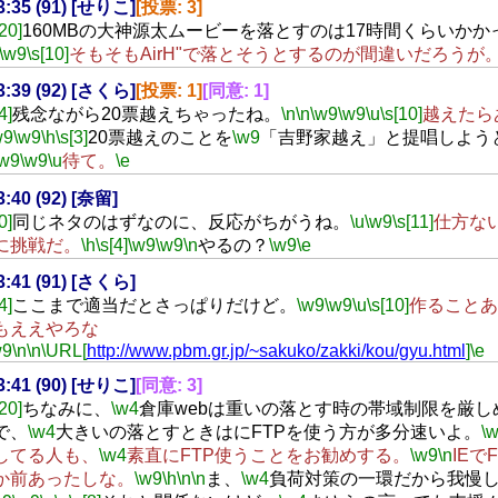
23:35 (91) [せりこ]
[投票: 3]
[20]
160MBの大神源太ムービーを落とすのは17時間くらいかか
\w9
\s[10]
そもそもAirH"で落とそうとするのが間違いだろうが
23:39 (92) [さくら]
[投票: 1]
[同意: 1]
4]
残念ながら20票越えちゃったね。
\n
\n
\w9
\w9
\u
\s[10]
越えたら
w9
\w9
\h
\s[3]
20票越えのことを
\w9
「吉野家越え」と提唱しよう
\w9
\w9
\u
待て。
\e
3:40 (92) [奈留]
0]
同じネタのはずなのに、反応がちがうね。
\u
\w9
\s[11]
仕方な
に挑戦だ。
\h
\s[4]
\w9
\w9
\n
やるの？
\w9
\e
23:41 (91) [さくら]
4]
ここまで適当だとさっぱりだけど。
\w9
\w9
\u
\s[10]
作ることあ
もええやろな
w9
\n
\n
\URL[
http://www.pbm.gr.jp/~sakuko/zakki/kou/gyu.html
]
\e
23:41 (90) [せりこ]
[同意: 3]
[20]
ちなみに、
\w4
倉庫webは重いの落とす時の帯域制限を厳し
で、
\w4
大きいの落とすときはにFTPを使う方が多分速いよ。
\
してる人も、
\w4
素直にFTP使うことをお勧めする。
\w9
\n
IEで
か前あったしな。
\w9
\h
\n
\n
ま、
\w4
負荷対策の一環だから我慢