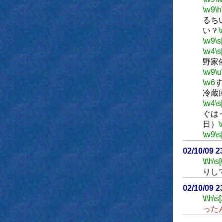
\w9
\h
るち
い？
\w9
\s
\w4
\s
野家
\w9
\u
\w6
冷蔵
\w4
\s
ぐは
日）
\w9
\s
02/10/09 
\t
\h
\s[
りし
02/10/09 
\t
\h
\s
った