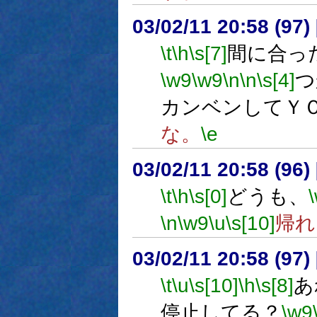
03/02/11 20:58 (9
\t
\h
\s[7]
間に合っ
\w9
\w9
\n
\n
\s[4]
つ
カンベンしてＹ
な。
\e
03/02/11 20:58 (9
\t
\h
\s[0]
どうも、
\n
\w9
\u
\s[10]
帰れ
03/02/11 20:58 (9
\t
\u
\s[10]
\h
\s[8]
あ
停止してる？
\w9