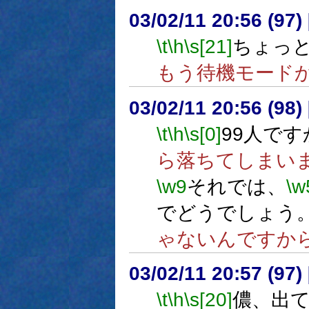
03/02/11 20:56 (9
\t
\h
\s[21]
ちょっ
もう待機モード
03/02/11 20:56 (9
\t
\h
\s[0]
99人です
ら落ちてしまい
\w9
それでは、
\w
でどうでしょう
ゃないんですか
03/02/11 20:57 (9
\t
\h
\s[20]
儂、出