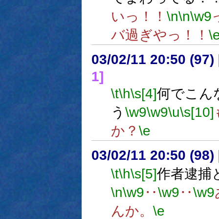
いっ！！
\n
\n
\w9
バ過ぎやっ！！
\
03/02/11 20:50 (9
1]
\t
\h
\s[4]
何でこん
う
\w9
\w9
\u
\s[10]
か？
\e
03/02/11 20:50 (9
\t
\h
\s[5]
作者逮捕
\n
\w9
‥
\w9
‥
\w9
んか。
\e