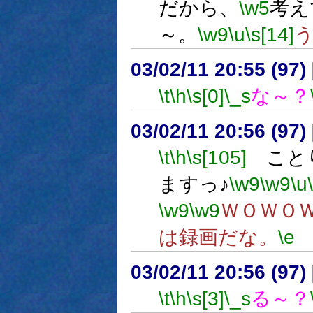
だから、
\w5
考え
～。
\w9
\u
\s[14]
03/02/11 20:55 (9
\t
\h
\s[0]
\_s
な～？
03/02/11 20:56 (9
\t
\h
\s[105]
ことり
ますっ♪
\w9
\w9
\u
\w9
\w9
ＷＯＷＯ
は録画だな。
\e
03/02/11 20:56 (9
\t
\h
\s[3]
\_s
る～？