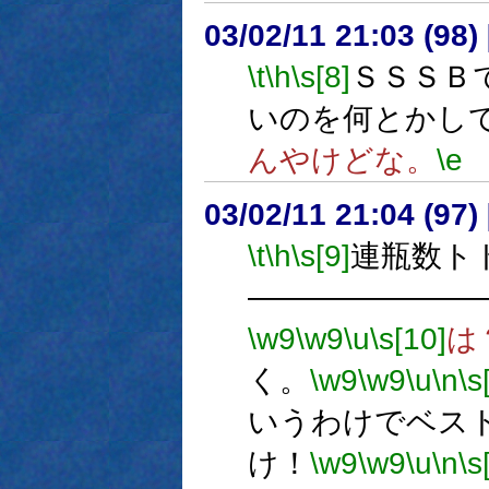
03/02/11 21:03 (9
\t
\h
\s[8]
ＳＳＳＢ
いのを何とかし
んやけどな。
\e
03/02/11 21:04 (9
\t
\h
\s[9]
連瓶数ト
―――――――
\w9
\w9
\u
\s[10]
は
く。
\w9
\w9
\u
\n
\s
いうわけでベス
け！
\w9
\w9
\u
\n
\s