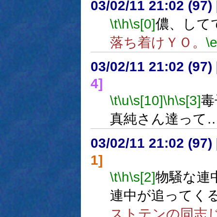
03/02/11 21:02 (9
\t
\h
\s[0]
儂、して
落ち着けＹＯ。
\
03/02/11 21:02 (9
4]
\t
\u
\s[10]
\h
\s[3]
毒
真純さん達って
03/02/11 21:02 (9
1]
\t
\h
\s[2]
物騒な連
連中が追ってく
ストテンの同志