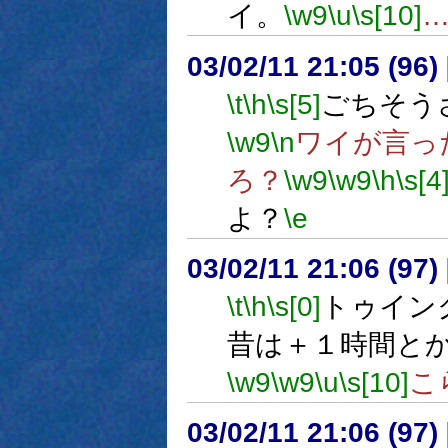
イ。
\w9
\u
\s[10]
03/02/11 21:05 (9
\t
\h
\s[5]
ごちそう
\w9
\n
ワイが言っ
ろ？
\w9
\w9
\h
\s[4
よ？
\e
03/02/11 21:06 (9
\t
\h
\s[0]
トゥイン
昔は＋１時間と
\w9
\w9
\u
\s[10]
こ
03/02/11 21:06 (9