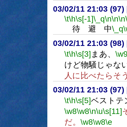
03/02/11 21:03 (9
\t
\h
\s[-1]
\_q
\n
\n
\n
待 避 中
\_q
03/02/11 21:03 (9
\t
\h
\s[3]
まあ、
\w
けど物騒じゃな
人に比べたらそ
03/02/11 21:03 (9
\t
\h
\s[5]
ベストテン
\w8
\w8
\n
\u
\s[11]
だ。
\w8
\w8
\e