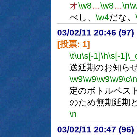
オ
\w8
…
\w8
…
\n
\
べし、
\w4
だな。
03/02/11 20:46 (9
[投票: 1]
\t
\u
\s[-1]
\h
\s[-1]
\_
送延期のお知ら
\w9
\w9
\w9
\w9
\c
\
定のボトルベス
のため無期延期
\n
ご了承
03/02/11 20:47 (9