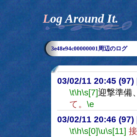
Log Around It.
3e48e94c00000001周辺のログ
03/02/11 20:45 (9
\t
\h
\s[7]
迎撃準備
て。
\e
03/02/11 20:46 (9
\t
\h
\s[0]
\u
\s[11]
接