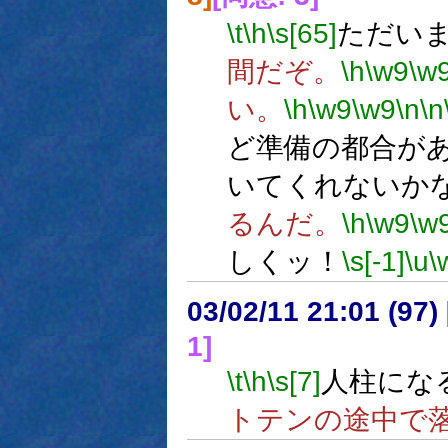
\t
\h
\s[65]
ただい
間だぞ。
\h
\w9
\w
い。
\h
\w9
\w9
\n
\n
ど準備の都合が
いてくれないか
るんだ。
\h
\w9
\w
しくッ！
\s[-1]
\u
\
03/02/11 21:01 (9
1]
\t
\h
\s[7]
人柱にな
トテンの途中で