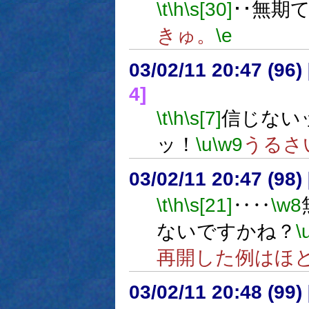
\t
\h
\s[30]
･･無期
きゅ。
\e
03/02/11 20:47 (9
4]
\t
\h
\s[7]
信じない
ッ！
\u
\w9
うるさ
03/02/11 20:47 (9
\t
\h
\s[21]
‥‥
\w8
ないですかね？
\
再開した例はほ
03/02/11 20:48 (9