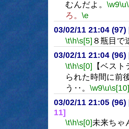
むんだよ。
\w9
\u
ろ。
\e
03/02/11 21:04 (9
\t
\h
\s[5]
８瓶目で
03/02/11 21:04 (9
\t
\h
\s[0]
【ベスト
られた時間に前
う‥。
\w9
\u
\s[10
03/02/11 21:05 (9
11]
\t
\h
\s[0]
未来ちゃ