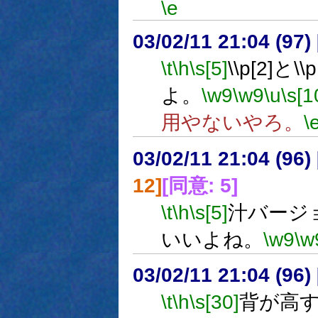
\e
03/02/11 21:04 (9
\t
\h
\s[5]
\\p[2]
よ。
\w9
\w9
\u
\s[1
用やないやろ。
\
03/02/11 21:04 (9
12]
[同意: 5]
\t
\h
\s[5]
汁バージ
いいよね。
\w9
\w
03/02/11 21:04 (9
\t
\h
\s[30]
背が高