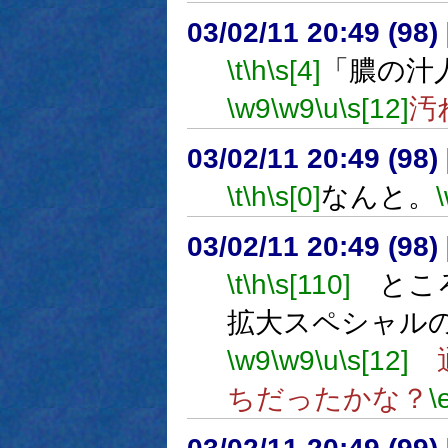
03/02/11 20:49 (9
\t
\h
\s[4]
「膿の汁
\w9
\w9
\u
\s[12]
汚
03/02/11 20:49 (9
\t
\h
\s[0]
なんと。
03/02/11 20:49 (9
\t
\h
\s[110]
ところ
拡大スペシャル
\w9
\w9
\u
\s[12]
通
ちだったかな？
\