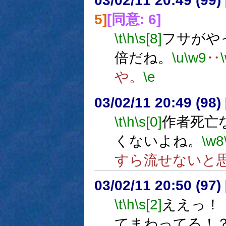
03/02/11 20:49 (9
5]
[同意: 6]
\t
\h
\s[8]
フサがや
倍だね。
\u
\w9
‥
や。
\e
03/02/11 20:49 (9
\t
\h
\s[0]
作者死亡
くないよね。
\w8
すら流せないと
03/02/11 20:50 (9
\t
\h
\s[2]
ええっ
てまわってる！