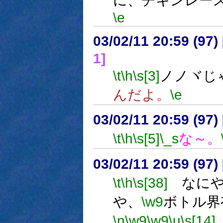
に、チキンレー
\e
03/02/11 20:59 (9
1]
\t
\h
\s[3]
ノノヾじ
んだよ。
\e
03/02/11 20:59 (9
\t
\h
\s[5]
\_s
な～。
03/02/11 20:59 (9
\t
\h
\s[38]
なにや
や、
\w9
ボトル界
\n
\w9
\w9
\u
\s[14]