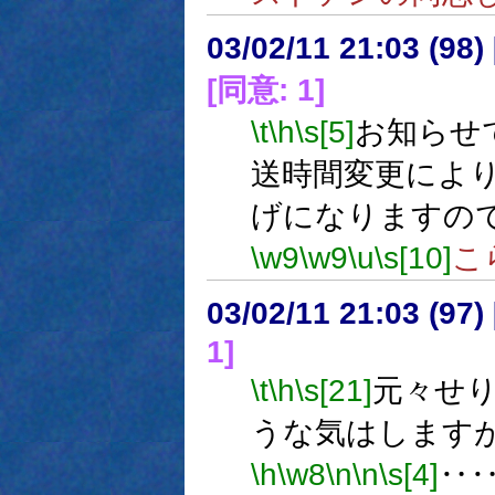
03/02/11 21:03 (9
[同意: 1]
\t
\h
\s[5]
お知らせ
送時間変更によ
げになりますの
\w9
\w9
\u
\s[10]
こ
03/02/11 21:03 (9
1]
\t
\h
\s[21]
元々せ
うな気はします
\h
\w8
\n
\n
\s[4]
‥