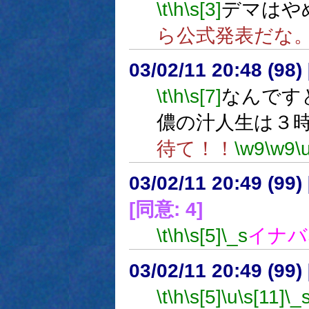
\t
\h
\s[3]
デマはや
ら公式発表だな
03/02/11 20:48 (9
\t
\h
\s[7]
なんで
儂の汁人生は３
待て！！
\w9
\w9
\
03/02/11 20:49 (9
[同意: 4]
\t
\h
\s[5]
\_s
イナバ
03/02/11 20:49 (9
\t
\h
\s[5]
\u
\s[11]
\_