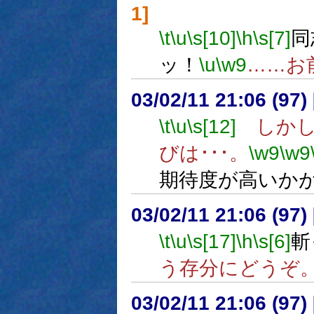
1]
\t
\u
\s[10]
\h
\s[7]
同
ッ！
\u
\w9
……お
03/02/11 21:06 (9
\t
\u
\s[12]
しかし
びは･･･。
\w9
\w9
期待度が高いか
03/02/11 21:06 (9
\t
\u
\s[17]
\h
\s[6]
斬
う存分にどうぞ
03/02/11 21:06 (9