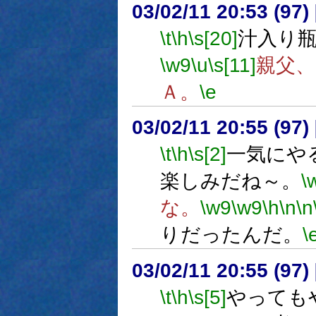
03/02/11 20:53 (9
\t
\h
\s[20]
汁入り
\w9
\u
\s[11]
親父、
Ａ。
\e
03/02/11 20:55 (9
\t
\h
\s[2]
一気にや
楽しみだね～。
\
な。
\w9
\w9
\h
\n
\n
りだったんだ。
\
03/02/11 20:55 (9
\t
\h
\s[5]
やっても