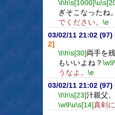
\t
\h
\s[1000]
\u
\s[2
ぎそこなったね
でください。
\e
03/02/11 21:02 (9
2]
\t
\h
\s[30]
両手を
もいいよね？
\w9
うなよ。
\e
03/02/11 21:02 (9
\t
\h
\s[23]
汁親父
\w9
\u
\s[14]
真剣