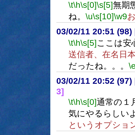
\t
\h
\s[0]
\s[5]
無期
ね。
\u
\s[10]
\w9
03/02/11 20:51 (9
\t
\h
\s[5]
ここは安
送信者、在名日
だったね。。。
\
03/02/11 20:52 (9
3]
\t
\h
\s[0]
通常の１
気にやるらしい
というオプショ