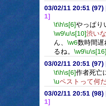
03/02/11 20:51 (9
1]
\t
\h
\s[6]
やっぱり
\w9
\u
\s[10]
渋い
ん、
\w6
数時間遅
るね。
\w9
\u
\s[16
03/02/11 20:51 (9
\t
\h
\s[6]
作者死亡
\u
ペストって何
03/02/11 20:51 (9
1]