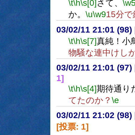
\t
\h
\s[0]
さて、
\w
か。
\u
\w9
15分
03/02/11 21:01 (9
\t
\h
\s[7]
真純！小
物騒な連中けし
03/02/11 21:01 (9
1]
\t
\h
\s[4]
期待通り
てたのか？
\e
03/02/11 21:02 (9
[投票: 1]