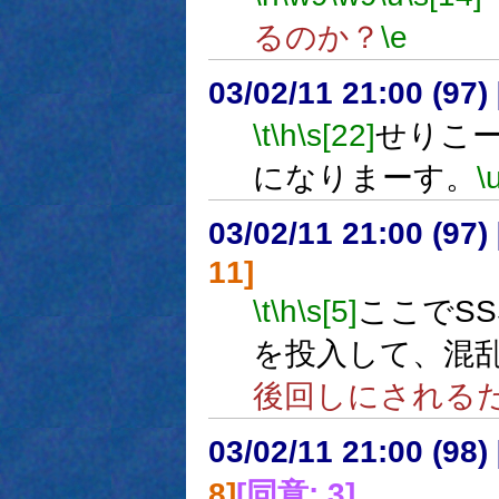
るのか？
\e
03/02/11 21:00 (9
\t
\h
\s[22]
せりこ
になりまーす。
\
03/02/11 21:00 (9
11]
\t
\h
\s[5]
ここでS
を投入して、混
後回しにされる
03/02/11 21:00 (9
8]
[同意: 3]