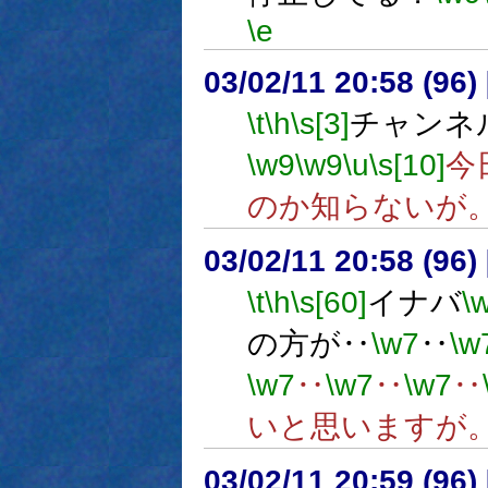
\e
03/02/11 20:58 (9
\t
\h
\s[3]
チャンネ
\w9
\w9
\u
\s[10]
今
のか知らないが
03/02/11 20:58 (9
\t
\h
\s[60]
イナバ
\
の方が‥
\w7
‥
\w
\w7
‥
\w7
‥
\w7
‥
いと思いますが
03/02/11 20:59 (9