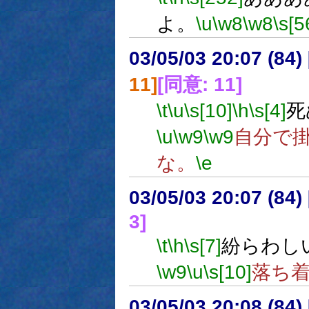
よ。
\u
\w8
\w8
\s[5
03/05/03 20:07 (8
11]
[同意: 11]
\t
\u
\s[10]
\h
\s[4]
死
\u
\w9
\w9
自分で
な。
\e
03/05/03 20:07 (8
3]
\t
\h
\s[7]
紛らわし
\w9
\u
\s[10]
落ち
03/05/03 20:08 (8