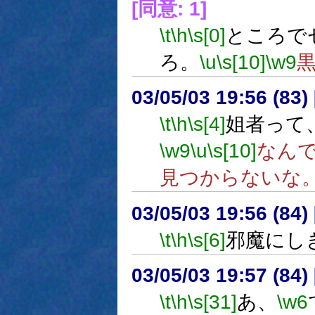
[同意: 1]
\t
\h
\s[0]
ところで
ろ。
\u
\s[10]
\w9
03/05/03 19:56 (8
\t
\h
\s[4]
姐者って
\w9
\u
\s[10]
なん
見つからないな
03/05/03 19:56 (8
\t
\h
\s[6]
邪魔にし
03/05/03 19:57 (8
\t
\h
\s[31]
あ、
\w6