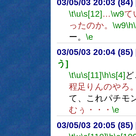
03/05/03 20:03 (8
\t
\u
\s[12]
…
\w9
て
ったのか。
\w9
\h
ー。
\e
03/05/03 20:04 (8
う]
\t
\u
\s[11]
\h
\s[4]
ど
程足りんのやろ
て、これパチモ
むぅ・・・
\e
03/05/03 20:05 (8