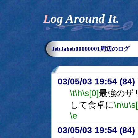
Log Around It.
3eb3a6eb00000001周辺のログ
03/05/03 19:54 (8
\t
\h
\s[0]
最強のザ
して食卓に
\n
\u
\s
\e
03/05/03 19:54 (8