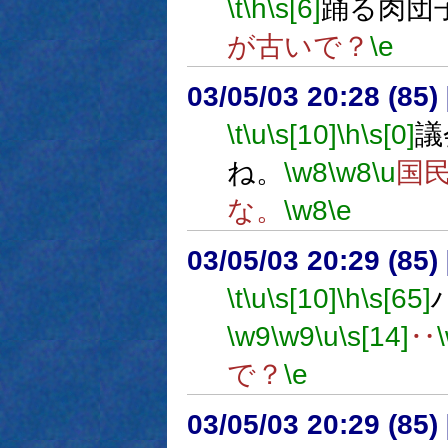
\t
\h
\s[6]
踊る肉団
が古いで？
\e
03/05/03 20:28 (8
\t
\u
\s[10]
\h
\s[0]
議
ね。
\w8
\w8
\u
国
な。
\w8
\e
03/05/03 20:29 (8
\t
\u
\s[10]
\h
\s[65]
\w9
\w9
\u
\s[14]
‥
で？
\e
03/05/03 20:29 (8