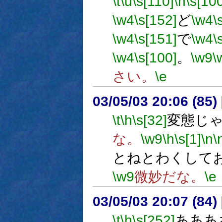
\t
\u
\s[110]
\h
\s[10
\w4
\s[152]
ど
\w4
\
\w4
\s[151]
で
\w4
\
\w4
\s[100]
。
\w9
\
さい。
\e
03/05/03 20:06 (8
\t
\h
\s[32]
変態じ
な。
\w9
\h
\s[1]
\n
\
とねとわくして
\w9
微妙だな。
\e
03/05/03 20:07 (8
\t
\h
\s[252]
あああ