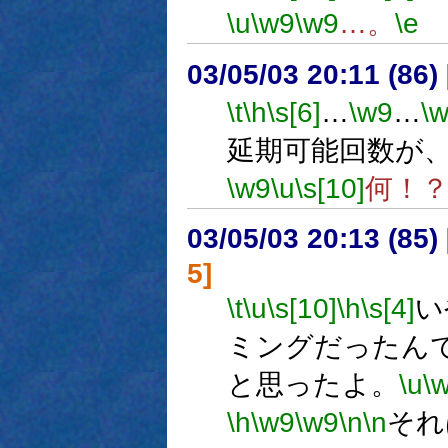
\u
\w9
\w9
…。
\e
03/05/03 20:11 (8
\t
\h
\s[6]
…
\w9
…
\
延期可能回数が
\w9
\u
\s[10]
何！
03/05/03 20:13 (8
5]
\t
\u
\s[10]
\h
\s[4]
い
ミングだったん
と思ったよ。
\u
\
\h
\w9
\w9
\n
\n
それ