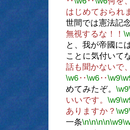
‥
\w6
‥
\w6
何を
はじめておられ
世間では憲法記
無視するな！！
\
と、我が帝國に
ことに気付いて
話も聞かないで
\w6
‥
\w6
‥
\w9
\w
めてみたぞ。
\w9
いいです。
\w9
\w
ありますか？
\w9
一条
\n
\n
\n
\n
\w9
\