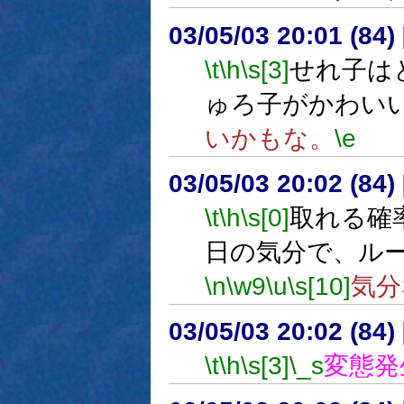
03/05/03 20:01 (8
\t
\h
\s[3]
せれ子は
ゅろ子がかわい
いかもな。
\e
03/05/03 20:02 (8
\t
\h
\s[0]
取れる確
日の気分で、ル
\n
\w9
\u
\s[10]
気分
03/05/03 20:02 (8
\t
\h
\s[3]
\_s
変態発