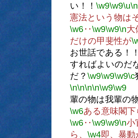
い！！
\w9
\w9
\u
\n
憲法という物は
\w6
‥
\w9
\w9
\n
大
だけの甲斐性が
\
お世話である！
すればよいのだ
だ？
\w9
\w9
\w9
\c
\n
\n
\n
\n
\w9
\w9
国
輩の物は我輩の
\w6
ある意味閣下
\w6
‥
\w9
\w9
\n
小
ら、
\w4
即、暴動