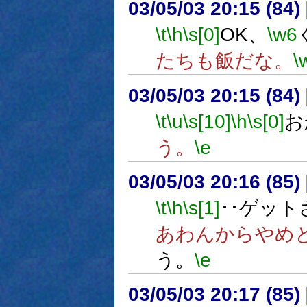
03/05/03 20:15 (8
\t
\h
\s[0]
OK、
\w6
たちも飯だな。
\
03/05/03 20:15 (8
\t
\u
\s[10]
\h
\s[0]
お
う。
\e
03/05/03 20:16 (8
\t
\h
\s[1]
･･ゲッ
あわんからやめ
う。
\e
03/05/03 20:17 (8