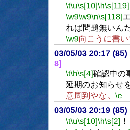
\t
\u
\s[10]
\h
\s[119]
\w9
\w9
\n
\s[118]
れば問題無いん
\w9
向こうに書い
03/05/03 20:17 (8
8]
\t
\h
\s[4]
確認中の
延期のお知らせ
意周到やな。
\e
03/05/03 20:19 (8
\t
\u
\s[10]
\h
\s[2]
！