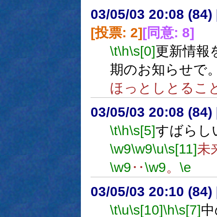
03/05/03 20:08 (8
[投票: 2]
[同意: 8]
\t
\h
\s[0]
更新情報
期のお知らせで
ほっとしとるこ
03/05/03 20:08 (8
\t
\h
\s[5]
すばらし
\w9
\w9
\u
\s[11]
未
\w9
‥
\w9
。
\e
03/05/03 20:10 (8
\t
\u
\s[10]
\h
\s[7]
中