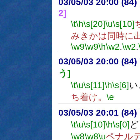
03/05/03 20:00 (8
2]
\t
\h
\s[20]
\u
\s[10]
みきかは同時に
\w9
\w9
\h
\w2
.
\w2
.
03/05/03 20:00 (8
う]
\t
\u
\s[11]
\h
\s[6]
い
ち着け。
\e
03/05/03 20:01 (8
\t
\u
\s[10]
\h
\s[0]
ど
\w8
\w8
\u
ペナル