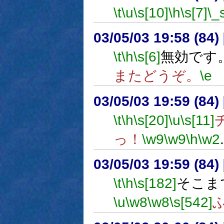
\t
\u
\s[10]
\h
\s[7]
\_
03/05/03 19:58 (8
\t
\h
\s[6]
無効です
またどうぞ。
\e
03/05/03 19:59 (8
\t
\h
\s[20]
\u
\s[11]
っ！
\w9
\w9
\h
\w2
.
03/05/03 19:59 (8
\t
\h
\s[182]
そこま
\u
\w8
\w8
\s[542]