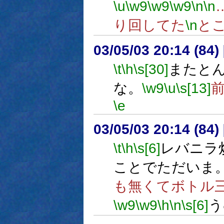
\u
\w9
\w9
\w9
\n
\n
り回してた
\n
と
03/05/03 20:14 (8
\t
\h
\s[30]
またとん
な。
\w9
\u
\s[13]
\e
03/05/03 20:14 (8
\t
\h
\s[6]
レバニラ
ことでただいま
も無くてボトル
\w9
\w9
\h
\n
\s[6]
う