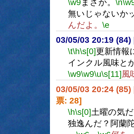
\w9
まさか。
\n
\w
無いじゃないか
んだよ。
\e
03/05/03 20:19 (8
\t
\h
\s[0]
更新情報
インクル風味と
\w9
\w9
\u
\s[11]
風
03/05/03 20:24 (8
票: 28]
\h
\s[0]
土曜の気だ
独逸んだ？阿蘭