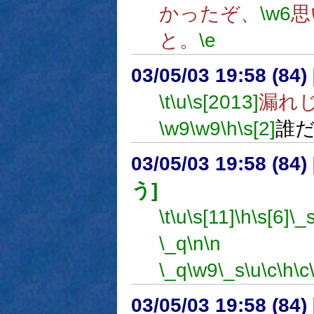
かったぞ、
\w6
思
と。
\e
03/05/03 19:58 (8
\t
\u
\s[2013]
漏れ
\w9
\w9
\h
\s[2]
誰
03/05/03 19:58 (8
う]
\t
\u
\s[11]
\h
\s[6]
\_
\_q
\n
\n
漏れ
\_q
\w9
\_s
\u
\c
\h
\c
03/05/03 19:58 (8