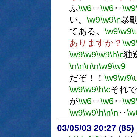
ふ
\w6
‥
\w6
‥
\w9
い。
\w9
\w9
\n
暴
てある。
\w9
\w9
\
ありますか？
\w9
\w9
\w9
\w9
\h
\c
独
\n
\n
\n
\n
\w9
\w9
だぞ！！
\w9
\w9
\
\w9
\w9
\h
\c
それで
が
\w6
‥
\w6
‥
\w9
\w9
\w9
\h
\n
\n
‥
\w
03/05/03 20:27 (8