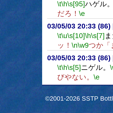
\t
\h
\s[95]
ハゲル
だろ！
\e
03/05/03 20:33 (8
\t
\u
\s[10]
\h
\s[7]
ま
ッ！
\n
\w9
つか「
03/05/03 20:33 (8
\t
\h
\s[5]
ニゲル。
びやない。
\e
©2001-2026 SSTP Bottle 