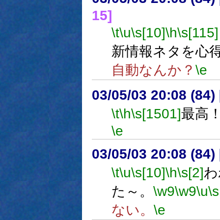
15]
\t
\u
\s[10]
\h
\s[115]
新情報ネタを心
自動なんか？
\e
03/05/03 20:08 (8
\t
\h
\s[1501]
最高
\e
03/05/03 20:08 (8
\t
\u
\s[10]
\h
\s[2]
わ
た～。
\w9
\w9
\u
\s
ない。
\e