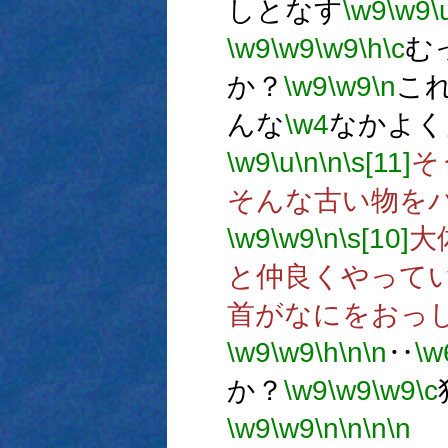
しとなす
\w9
\w9
\
\w9
\w9
\w9
\h
\c
む
か？
\w9
\w9
\n
こ
んな
\w4
なかよく
\w9
\u
\n
\n
\s[11]
そ
そんな古い物を
\w9
\w9
\n
\s[10]
大
と仲良くやって
首がなにをおっ
\w9
\w9
\h
\n
\n
‥
\w
か？
\w9
\w9
\w9
\c
\w9
\w9
\n
\n
\n
\n