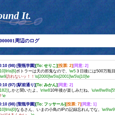
ound It.
00000001周辺のログ
00:10 (98) [聖瓶学園]
[To: せりこ]
[投票: 2]
[同意: 2]
[10]
\h
\s[6]
ボトラーは天の邪鬼なので、
\w5
３日後には500万瓶
\w9
訪れないッ！！
\s[2000]
\w5
\s[2001]
\w5
\s[10]
\e
00:10 (97) [駅前通り]
[To: みかん]
[同意: 2]
[182]
しかと聞いたよ。
\n
\w8
10年後が楽しみだね。
\u
\w8
\w8
\s[5
？
\e
00:10 (98) [聖瓶学園]
[To: フッサール]
[投票: 7]
[同意: 1]
[10]
\h
\s[0]
なるさん、いまの小鳥のIPの記録忘れんでな。
\w9
\w9
つづけるんかい。
\e