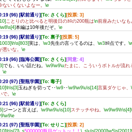
少ないくないよなー。
\e
00:19 (96) [駅前通り]
[To: さくら]
[投票: 3]
[10]
ことりのと比べると明後日のｶﾛの200瓶は
\n
前座みたいなも
\w8
\s[4]
本編は10年後だぞ。
\e
00:19 (96) [駅前通り]
[To: 裏子]
[投票: 5]
[1003]
\h
\s[803]
実は、
\w3
先生の言ってるのは、
\w3
ｶﾛ点です。
\
が悪いな。
\e
00:19 (96) [臨海公園]
[To: さくら]
[同意: 4]
3]
でも、いい話だね。
\w9
\w9
\u
たまに、こういうボトルが流れ
。
\e
00:20 (97) [聖瓶学園]
[To: 毒子]
[10]
\h
\s[3]
玉ねぎを切って‥
\w9
‥
\w9
\w9
\u
\s[14]
言葉ダケじゃ、
いで。
\e
00:21 (96) [駅前通り]
[To: さくら]
6]
ジーンと言えば。
\w9
\w9
\u
\s[10]
ステッチやね。
\w9
\w9
\h
\s[4]
w9
\w9
\e
00:21 (97) [聖瓶学園]
[To: せりこ]
[投票: 2]
[10]
\h
\s[7]
\_s
5000000瓶目ゲットッ！！
\_s
\u
\s[2000]
\w5
\s[2001]