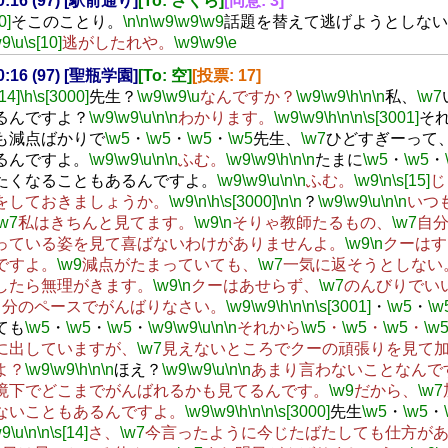
00:16 (97) [駅前通り]
[To: さくら]
[同意: 3]
0]
そこのことり。
\n
\n
\w9
\w9
\w9
話題を替えて逃げようとしない
w9
\u
\s[10]
逃がしたれや。
\w9
\w9
\e
00:16 (97) [聖瓶学園]
[To: 空]
[投票: 17]
[14]
\h
\s[3000]
先生？
\w9
\w9
\u
なんですか？
\w9
\w9
\h
\n
\n
私、
\w7
るんですよ？
\w9
\w9
\u
\n
\n
わかります。
\w9
\w9
\h
\n
\n
\s[3001]
そ
も減点ばかりで
\w5
・
\w5
・
\w5
・
\w5
先生、
\w7
ひどすぎーって
るんですよ。
\w9
\w9
\u
\n
\n
ふむ。
\w9
\w9
\h
\n
\n
たまに
\w5
・
\w5
・
たくなることもあるんですよ。
\w9
\w9
\u
\n
\n
ふむ。
\w9
\n
\s[15]
じ
をしておきましょうか。
\w9
\n
\h
\s[3000]
\n
\n
？
\w9
\w9
\u
\n
\n
いつ
\w7
私はきちんと見てます。
\w9
\n
そりゃ教師たるもの、
\w7
自
っている姿を見て喜ばないわけがありませんよ。
\w9
\n
クーはす
ですよ。
\w9
減点がたまっていても、
\w7
一気に返そうとしない
したら無理がきます。
\w9
\n
クーはあせらず、
\w7
のんびりでい
自分のペースでがんばりなさい。
\w9
\w9
\h
\n
\n
\s[3001]
・
\w5
・
\w
ても
\w5
・
\w5
・
\w5
・
\w9
\w9
\u
\n
\n
それから
\w5
・
\w5
・
\w5
・
\w
に出していますが、
\w7
見えないところでクーの頑張りを見て
よ？
\w9
\w9
\h
\n
\n
ほえ？
\w9
\w9
\u
\n
\n
あまり言わないことなんで
境下でどこまでがんばれるかも見てるんです。
\w9
だから、
\w7
ないこともあるんですよ。
\w9
\w9
\h
\n
\n
\s[3000]
先生
\w5
・
\w5
・
w9
\u
\n
\n
\s[14]
さ、
\w7
今言ったように今じたばたしても仕方が