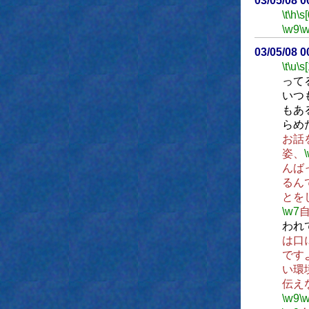
03/05/08 
\t
\h
\s[
\w9
\
03/05/08 
\t
\u
\s
って
いつ
もあ
らめ
お話
姿、
んば
るん
とを
\w7
われ
は口
です
い環
伝え
\w9
\