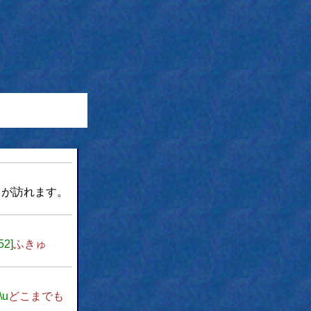
目が訪れます。
52]
ふきゅ
\u
どこまでも