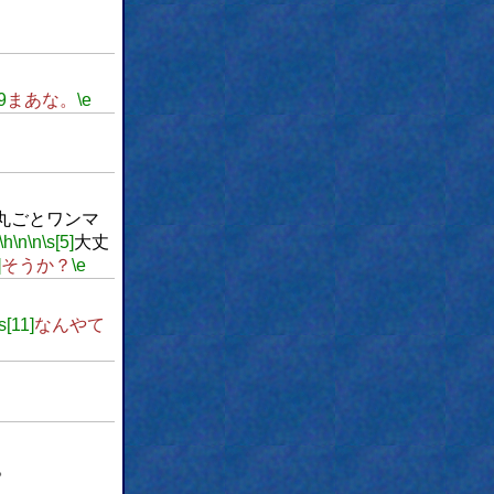
9
まあな。
\e
丸ごとワンマ
\h
\n
\n
\s[5]
大丈
]
そうか？
\e
s[11]
なんやて
。