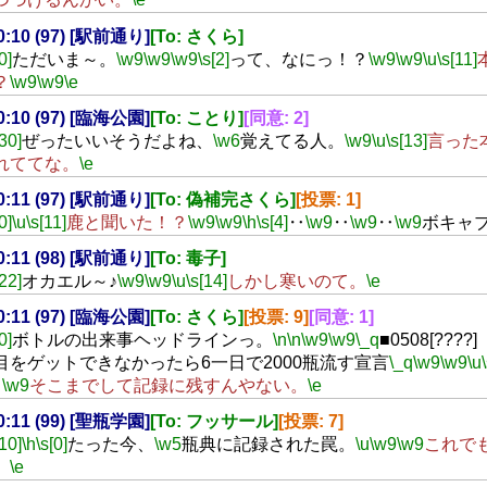
00:10 (97) [駅前通り]
[To: さくら]
0]
ただいま～。
\w9
\w9
\w9
\s[2]
って、なにっ！？
\w9
\w9
\u
\s[11]
？
\w9
\w9
\e
00:10 (97) [臨海公園]
[To: ことり]
[同意: 2]
[30]
ぜったいいそうだよね、
\w6
覚えてる人。
\w9
\u
\s[13]
言った
れててな。
\e
00:11 (97) [駅前通り]
[To: 偽補完さくら]
[投票: 1]
0]
\u
\s[11]
鹿と聞いた！？
\w9
\w9
\h
\s[4]
‥
\w9
‥
\w9
‥
\w9
ボキャ
00:11 (98) [駅前通り]
[To: 毒子]
[22]
オカエル～♪
\w9
\w9
\u
\s[14]
しかし寒いのて。
\e
00:11 (97) [臨海公園]
[To: さくら]
[投票: 9]
[同意: 1]
0]
ボトルの出来事ヘッドラインっ。
\n
\n
\w9
\w9
\_q
■0508[???
目をゲットできなかったら6一日で2000瓶流す宣言
\_q
\w9
\w9
\u
‥
\w9
そこまでして記録に残すんやない。
\e
00:11 (99) [聖瓶学園]
[To: フッサール]
[投票: 7]
[10]
\h
\s[0]
たった今、
\w5
瓶典に記録された罠。
\u
\w9
\w9
これで
。
\e