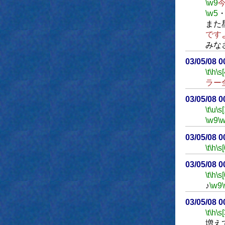
\w9
\w5
また
です
みな
03/05/08 
\t
\h
\s[
ラー
03/05/08 
\t
\u
\s
\w9
\
03/05/08 
\t
\h
\s[
03/05/08 
\t
\h
\s[
♪
\w9
03/05/08 
\t
\h
\s
増え