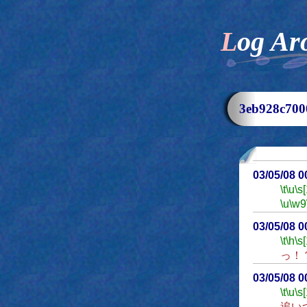
Log Ar
3eb928c7
03/05/08 
\t
\u
\s
\u
\w9
03/05/08 
\t
\h
\s
っ！
03/05/08 
\t
\u
\s
追い