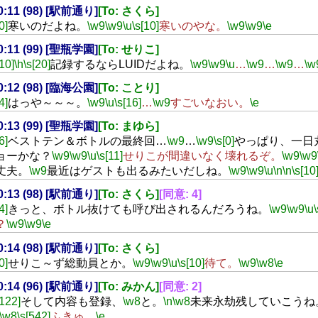
00:11 (98) [駅前通り]
[To: さくら]
0]
寒いのだよね。
\w9
\w9
\u
\s[10]
寒いのやな。
\w9
\w9
\e
00:11 (99) [聖瓶学園]
[To: せりこ]
[10]
\h
\s[20]
記録するならLUIDだよね。
\w9
\w9
\u
…
\w9
…
\w9
…
\w
00:12 (98) [臨海公園]
[To: ことり]
4]
はっや～～～。
\w9
\u
\s[16]
…
\w9
すごいなおい。
\e
00:13 (99) [聖瓶学園]
[To: まゆら]
6]
ベストテン＆ボトルの最終回…
\w9
…
\w9
\s[0]
やっぱり、一日
ョーかな？
\w9
\w9
\u
\s[11]
せりこが間違いなく壊れるぞ。
\w9
\w9
丈夫。
\w9
最近はゲストも出るみたいだしね。
\w9
\w9
\u
\n
\n
\s[10
00:13 (98) [駅前通り]
[To: さくら]
[同意: 4]
4]
きっと、ボトル抜けても呼び出されるんだろうね。
\w9
\w9
\u
\
？
\w9
\w9
\e
00:14 (98) [駅前通り]
[To: さくら]
0]
せりこ～ず総動員とか。
\w9
\w9
\u
\s[10]
待て。
\w9
\w8
\e
00:14 (96) [駅前通り]
[To: みかん]
[同意: 2]
[122]
そして内容も登録、
\w8
と。
\n
\w8
未来永劫残していこうね
\w8
\s[542]
ふきゅ。
\e