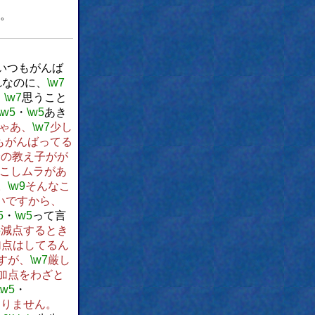
。
いつもがんば
れなのに、
\w7
、
\w7
思うこと
\w5
・
\w5
あき
ゃあ、
\w7
少し
もがんばってる
分の教え子がが
こしムラがあ
。
\w9
そんなこ
いですから、
5
・
\w5
って言
5
減点するとき
加点はしてるん
すが、
\w7
厳し
加点をわざと
\w5
・
ありません。