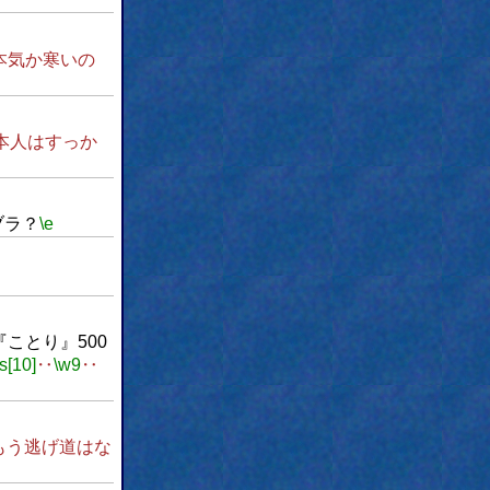
本気か寒いの
本人はすっか
ブラ？
\e
?]『ことり』500
\s[10]
‥
\w9
‥
もう逃げ道はな