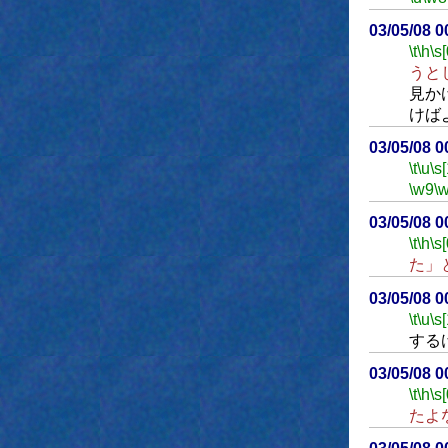
03/05/08 
\t
\h
\s[
うと
見か
けば
03/05/08 
\t
\u
\s
\w9
\
03/05/08 
\t
\h
\s[
た」
03/05/08 
\t
\u
\s
する
03/05/08 
\t
\h
\s[
たよ