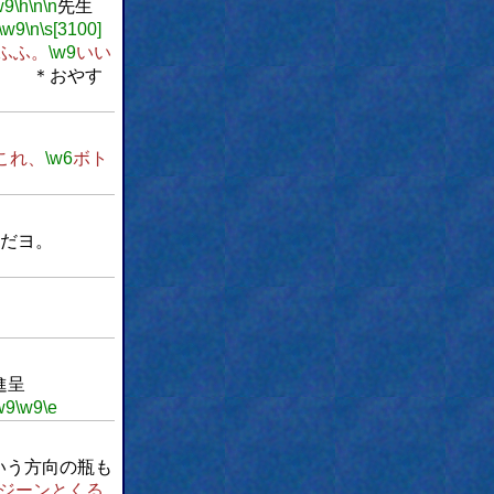
w9
\h
\n
\n
先生
\w9
\n
\s[3100]
ふふ。
\w9
いい
おやす
これ、
\w6
ボト
だヨ。
進呈
w9
\w9
\e
いう方向の瓶も
ジーンとくる