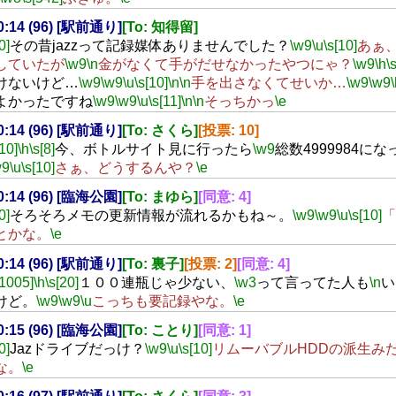
00:14 (96) [駅前通り]
[To: 知得留]
0]
その昔jazzって記録媒体ありませんでした？
\w9
\u
\s[10]
あぁ
していたが
\w9
\n
金がなくて手がだせなかったやつにゃ？
\w9
\h
\
けないけど…
\w9
\w9
\u
\s[10]
\n
\n
手を出さなくてせいか…
\w9
\w9
よかったですね
\w9
\w9
\u
\s[11]
\n
\n
そっちかっ
\e
00:14 (96) [駅前通り]
[To: さくら]
[投票: 10]
[10]
\h
\s[8]
今、ボトルサイト見に行ったら
\w9
総数4999984に
w9
\u
\s[10]
さぁ、どうするんや？
\e
00:14 (96) [臨海公園]
[To: まゆら]
[同意: 4]
0]
そろそろメモの更新情報が流れるかもね～。
\w9
\w9
\u
\s[10]
「
とかな。
\e
00:14 (96) [駅前通り]
[To: 裏子]
[投票: 2]
[同意: 4]
[1005]
\h
\s[20]
１００連瓶じゃ少ない、
\w3
って言ってた人も
\n
い
けど。
\w9
\w9
\u
こっちも要記録やな。
\e
00:15 (96) [臨海公園]
[To: ことり]
[同意: 1]
0]
Jazドライブだっけ？
\w9
\u
\s[10]
リムーバブルHDDの派生み
な。
\e