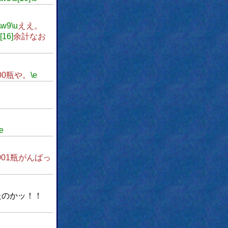
\w9
\u
ええ。
s[16]
余計なお
00瓶や。
\e
\e
001瓶がんばっ
たのかッ！！