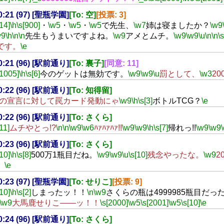
00:21 (97) [聖瓶学園]
[To: 空]
[投票: 3]
[14]
\h
\s[900]
・
\w5
・
\w5
・
\w5
で先生、
\w7
姉は寝ましたか？
\w9
w9
\h
\n
\n
先生もうまいですよね。
\w9
アメとムチ。
\w9
\w9
\u
\n
\n
\
です。
\e
00:21 (96) [駅前通り]
[To: 裏子]
[同意: 11]
[1005]
\h
\s[6]
今のゲットは無効です。
\w9
\w9
\u
罰として、
\w3
20
00:22 (96) [駅前通り]
[To: 知得留]
の宣言に対して罠カード発動にゃ
\w9
\h
\s[3]
ボトルTCG？
\e
00:22 (96) [駅前通り]
[To: さくら]
[11]
ムチやとっ!?
\n
\n
\w9
\w6
ﾊｧﾊｧﾊｧ!!
\w9
\w9
\h
\s[7]
帰れっ!!
\w9
\w9
00:23 (96) [駅前通り]
[To: さくら]
[10]
\h
\s[8]
500万1瓶目だね。
\w9
\w9
\u
\s[10]
残念やったな。
\w9
2
。
\e
00:23 (97) [聖瓶学園]
[To: せりこ]
[投票: 9]
[10]
\h
\s[2]
しまったッ！！
\n
\w9
さくらの瓶は4999985瓶目だっ
\w9
大馬鹿せりこ――ッ！！
\s[2000]
\w5
\s[2001]
\w5
\s[10]
\e
00:24 (96) [駅前通り]
[To: さくら]