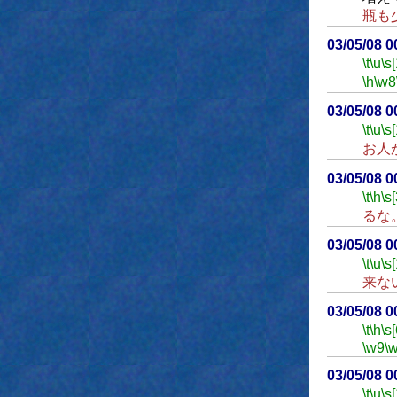
瓶も
03/05/08 
\t
\u
\s
\h
\w8
03/05/08 
\t
\u
\s
お人
03/05/08 
\t
\h
\s[
るな
03/05/08 
\t
\u
\s
来な
03/05/08 
\t
\h
\s[
\w9
\
03/05/08 
\t
\u
\s