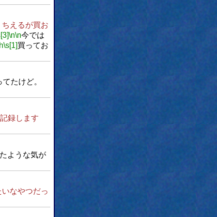
、ちえるが買お
s[3]
\n
\n
今では
\h
\s[1]
買ってお
なってたけど。
記録します
たような気が
たいなやつだっ