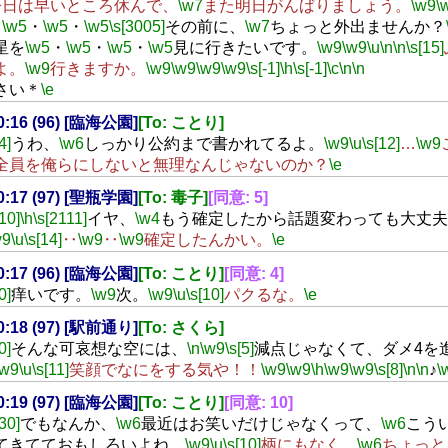
今日は早いところ休んで、
\w7
また明日がんばりましょう。
\w9
\
・
\w5
・
\w5
・
\w5
\s[3005]
その前に、
\w7
ちょっと外出ませんか？
星を
\w5
・
\w5
・
\w5
・
\w5
見に行きたいです。
\w9
\w9
\u
\n
\n
\s[15]
よ。
\w9
行きますか。
\w9
\w9
\w9
\w9
\s[-1]
\h
\s[-1]
\c
\n
\n
＊
さい＊
\e
00:16 (96) [臨海公園]
[To: ことり]
4]
うわ、
\w6
しっかり公約まで書かれてるよ。
\w9
\u
\s[12]
…
\w9
全員を俺らにしないと無理なんじゃないのか？
\e
00:17 (97) [聖瓶学園]
[To: 毒子]
[同意: 5]
[10]
\h
\s[2111]
イヤ、
\w4
もう確定したから話題変わっても大丈夫
w9
\u
\s[14]
‥
\w9
‥
\w9
確定したんかい。
\e
00:17 (96) [臨海公園]
[To: ことり]
[同意: 4]
0]
痒いです。
\w9
次。
\w9
\u
\s[10]
パクるな。
\e
00:18 (97) [駅前通り]
[To: さくら]
0]
そんな可哀想な空には、
\n
\w9
\s[5]
減点じゃなくて、ダメ4を
\w9
\u
\s[11]
笑顔でなにをする気や！！
\w9
\w9
\h
\w9
\w9
\s[8]
\n
\n
♪
\
00:19 (97) [臨海公園]
[To: ことり]
[同意: 10]
[30]
でもなんか、
\w6
最近はお笑いだけじゃなくって、
\w6
こう
てきてておもしろいよね。
\w9
\u
\s[10]
柄にもなく、
\w6
ちょっと