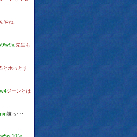
んやね。
w9
\w9
\u
先生も
るとホっとす
\w4
ジーンとは
\n
\n
誰っ･･･
\w5
\s[10]
\e