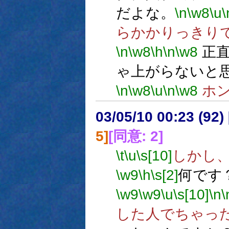
だよな。
\n
\w8
\u
\
らかかりっきり
\n
\w8
\h
\n
\w8
正直
ゃ上がらないと
\n
\w8
\u
\n
\w8
ホン
03/05/10 00:23 (9
5]
[同意: 2]
\t
\u
\s[10]
しかし
\w9
\h
\s[2]
何です
\w9
\w9
\u
\s[10]
\n
\
した人でちゃっ