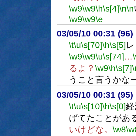
\w9
\w9
\h
\s[4]
\n
\n
\w9
\w9
\e
03/05/10 00:31 (9
\t
\u
\s[70]
\h
\s[5]
レ
\w9
\w9
\u
\s[74]
…
るよ？
\w9
\h
\s[7]
\
うこと言うかな
03/05/10 00:31 (9
\t
\u
\s[10]
\h
\s[0]
経
げてたことがあ
いけどな。
\w8
\w