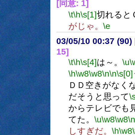
[同意: 1]
\t
\h
\s[1]
切れると
がじゃ。
\e
03/05/10 00:37 (9
15]
\t
\h
\s[4]
は～。
\u
\
\h
\w8
\w8
\n
\n
\s[0]
ＤＤ空きがなく
だそうと思って
\
からテレビでも
てた。
\u
\w8
\w8
\
しすぎだ。
\h
\w8