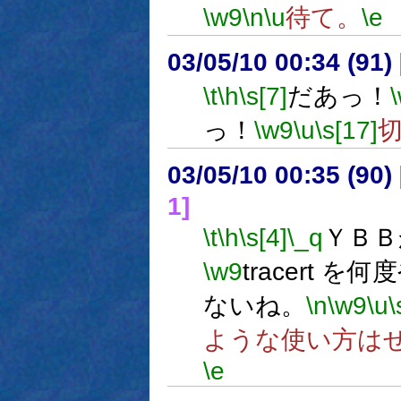
\w9
\n
\u
待て。
\e
03/05/10 00:34 (9
\t
\h
\s[7]
だあっ！
っ！
\w9
\u
\s[17]
03/05/10 00:35 (9
1]
\t
\h
\s[4]
\_q
ＹＢＢ
\w9
tracert 
ないね。
\n
\w9
\u
\
ような使い方は
\e