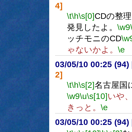
4]
\t
\h
\s[0]
CDの整
発見したよ。
\w9
ッチモニのCD
\w
ゃないかよ。
\e
03/05/10 00:25 (9
2]
\t
\h
\s[2]
名古屋国
\w9
\u
\s[10]
いや
きっと。
\e
03/05/10 00:25 (9