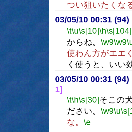
つい狙いたくな
03/05/10 00:31 (9
\t
\u
\s[10]
\h
\s[104]
からね。
\w9
\w9
\
使わん方がエエ
く使うと、いい
03/05/10 00:31 (9
1]
\t
\h
\s[30]
そこの
ださい。
\w9
\u
\s[
な。
\e