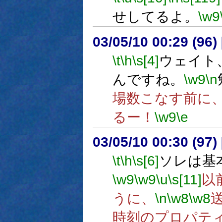
せしてるよ。
\w9
03/05/10 00:29 (9
\t
\h
\s[4]
ウェイト
んですね。
\w9
\n
場数こなす前に
るー！
\w9
\e
03/05/10 00:30 (9
\t
\h
\s[6]
ソレは基
\w9
\w9
\u
\s[11]
以
うに、
\n
\w8
\w8
時刻のプロパテ