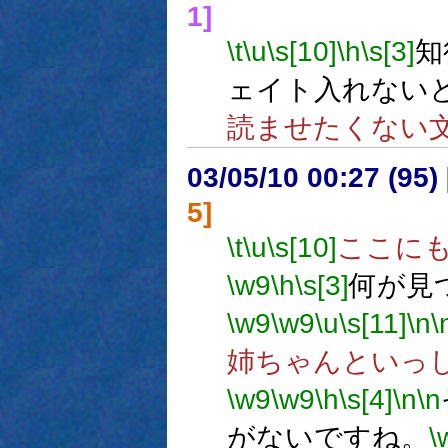
1]
\t
\u
\s[10]
\h
\s[3]
知
ェイト入れない
読ませたくない
03/05/10 00:27 (9
5]
\t
\u
\s[10]
ここに
\w9
\h
\s[3]
何が見
\w9
\w9
\u
\s[11]
\n
\
姉ちゃんといっ
\w9
\w9
\h
\s[4]
\n
\n
がないですね。
\