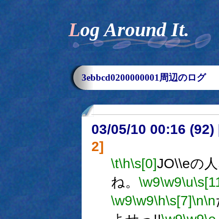
Log Around It.
3ebbcd0200000001周辺のログ
03/05/10 00:16 (9
2]
\t
\h
\s[0]
JO\\e
ね。
\w9
\w9
\u
\s[1
\w9
\w9
\h
\s[7]
\n
\n