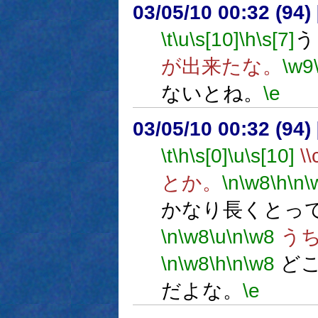
03/05/10 00:32 (9
\t
\u
\s[10]
\h
\s[7]
う
が出来たな。
\w9
ないとね。
\e
03/05/10 00:32 (9
\t
\h
\s[0]
\u
\s[10]
\
とか。
\n
\w8
\h
\n
\
かなり長くとっ
\n
\w8
\u
\n
\w8
うち
\n
\w8
\h
\n
\w8
どこ
だよな。
\e