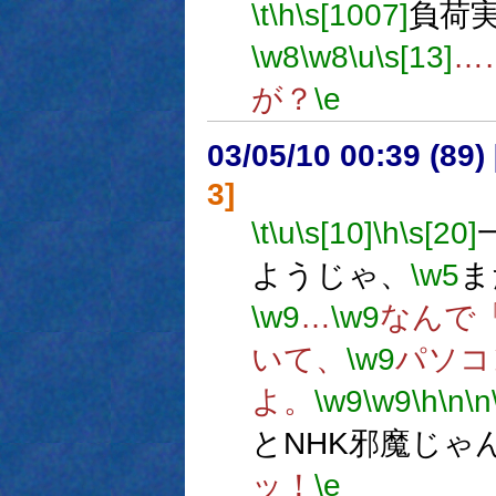
\t
\h
\s[1007]
負荷
\w8
\w8
\u
\s[13]
…
が？
\e
03/05/10 00:39 (8
3]
\t
\u
\s[10]
\h
\s[20]
ようじゃ、
\w5
ま
\w9
…
\w9
なんで
いて、
\w9
パソコ
よ。
\w9
\w9
\h
\n
\n
とNHK邪魔じゃ
ッ！
\e