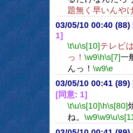
題無く早いんや
03/05/10 00:40 (8
1]
\t
\u
\s[10]
テレビ
っ！
\w9
\h
\s[7]
一
んっ！
\w9
\e
03/05/10 00:41 (8
[同意: 1]
\t
\u
\s[10]
\h
\s[80]
ね。
\w9
\w9
\u
\s[1
03/05/10 00:41 (8