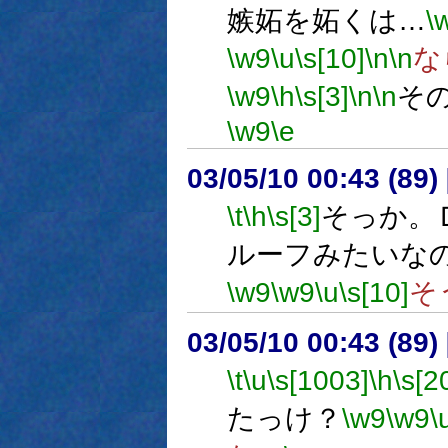
嫉妬を妬くは…
\
\w9
\u
\s[10]
\n
\n
な
\w9
\h
\s[3]
\n
\n
そ
\w9
\e
03/05/10 00:43 (8
\t
\h
\s[3]
そっか。
ルーフみたいな
\w9
\w9
\u
\s[10]
そ
03/05/10 00:43 (8
\t
\u
\s[1003]
\h
\s[2
たっけ？
\w9
\w9
\