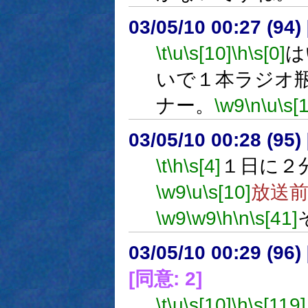
03/05/10 00:27 (9
\t
\u
\s[10]
\h
\s[0]
は
いで１本ラジオ
ナー。
\w9
\n
\u
\s[
03/05/10 00:28 (9
\t
\h
\s[4]
１日に２
\w9
\u
\s[10]
放送
\w9
\w9
\h
\n
\s[41]
03/05/10 00:29 (9
[同意: 2]
\t
\u
\s[10]
\h
\s[119]