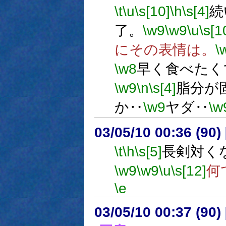
\t
\u
\s[10]
\h
\s[4]
続
了。
\w9
\w9
\u
\s[1
にその表情は。
\
\w8
早く食べたく
\w9
\n
\s[4]
脂分が
か‥
\w9
ヤダ‥
\w
03/05/10 00:36 (9
\t
\h
\s[5]
長剣対く
\w9
\w9
\u
\s[12]
何
\e
03/05/10 00:37 (9