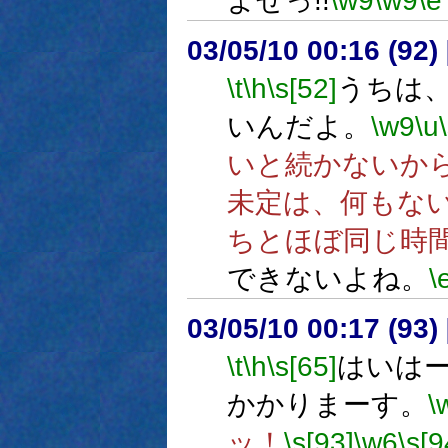
よせっ!!
\w9
\w9
\e
03/05/10 00:16 (9
\t
\h
\s[52]
うちは
いんだよ。
\w9
\u
いと続かないか
未定は、何もな
ちとほぼ同じ時
できないよね。
\
03/05/10 00:17 (9
\t
\h
\s[65]
はいは
かかりまーす。
\
ッ！
\s[93]
\w6
\s[9