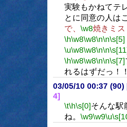
実験もかねてテ
とに同意の人は
で、
\w8
焼きミス
\h
\w8
\w8
\n
\n
\s[5]
\u
\w8
\w8
\n
\n
\s[11
\h
\w8
\w8
\n
\n
\s[7]
れるはずだっ！
03/05/10 00:37 (9
4]
\t
\h
\s[0]
そんな駅
ね。
\w9
\w9
\u
\s[1