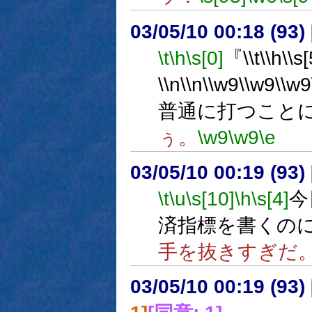
03/05/10 00:18 (9
\t
\h
\s[0]
『\\t\\h
\\n\\n\\w9\\w9\\w
普通に打つこと
ぅ。
\w9
\w9
\e
03/05/10 00:19 (9
\t
\u
\s[10]
\h
\s[4]
今
済指標を書くの
手を抜きすぎだ
03/05/10 00:19 (9