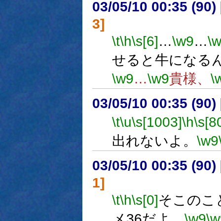
03/05/10 00:35 (9
3]
\t
\h
\s[6]
…
\w9
…
\
せると牛になる
\w9
…
\w9
貴様、
\
03/05/10 00:35 (9
\t
\u
\s[1003]
\h
\s[8
出れないよ。
\w9
03/05/10 00:35 (9
1]
\t
\h
\s[0]
そこのこ
メ36だよ。
\w9
\w