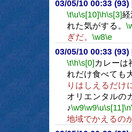
03/05/10 00:33 (9
\t
\u
\s[10]
\h
\s[3]
経
れた気がする。
\
ぎだ。
\w8
\e
03/05/10 00:33 (9
\t
\h
\s[0]
カレーは
れだけ食べても
りはしえるだけ
オリエンタルの
♪
\w9
\w9
\u
\s[11]
\n
地域でかえるの