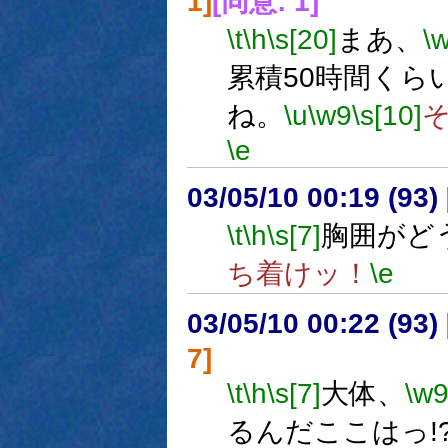
1]
[同意: 1]
\t
\h
\s[20]
まあ、
\
累積50時間くら
ね。
\u
\w9
\s[10]
\e
03/05/10 00:19 (9
\t
\h
\s[7]
胸囲がど
ち着けッ！
\e
03/05/10 00:22 (9
7]
\t
\h
\s[7]
大体、
\w
るんだここはっ!