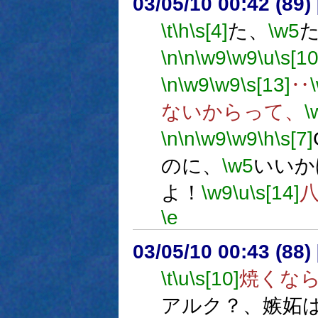
03/05/10 00:42 (8
\t
\h
\s[4]
た、
\w5
\n
\n
\w9
\w9
\u
\s[10
\n
\w9
\w9
\s[13]
‥
ないからって、
\
\n
\n
\w9
\w9
\h
\s[7]
のに、
\w5
いいか
よ！
\w9
\u
\s[14]
\e
03/05/10 00:43 (8
\t
\u
\s[10]
焼くな
アルク？、嫉妬