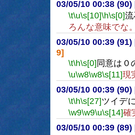
03/05/10 00:38 (9
\t
\u
\s[10]
\h
\s[0]
流
ろんな意味でな
03/05/10 00:39 (9
9]
\t
\h
\s[0]
同意は０
\u
\w8
\w8
\s[11]
現
03/05/10 00:39 (9
\t
\h
\s[27]
ツイデ
\w9
\w9
\u
\s[14]
確
03/05/10 00:39 (8