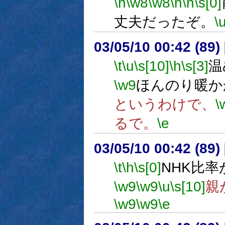
\h
\w8
\w8
\n
\n
\s[0]
丈夫だったぞ。
\
03/05/10 00:42 (8
\t
\u
\s[10]
\h
\s[3]
温
\w9
ほんのり暖か
というわけで、
\
るで。
\e
03/05/10 00:42 (8
\t
\h
\s[0]
NHK比
\w9
\w9
\u
\s[10]
親
\w9
\w9
\e