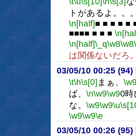
\t
\u
\s[10]
\h
\s[3]
な
トがあるよ。。
\n[half]
■ ■ ■ ■ ■
■■■■ ■ ■ ■
\n[hal
\n[half]
\_q
\w8
\w8
は関係ないだろ
03/05/10 00:25 (9
\t
\h
\s[0]
まぁ、
\w
ば、
\n
\w9
\w9
0
な。
\w9
\w9
\u
\s[1
\w9
\w9
\e
03/05/10 00:26 (9