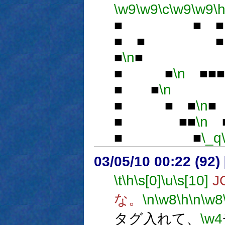
\w9
\w9
\c
\w9
\w9
\
■ ■ 
■ ■ 
■
\n
■ 
■ ■
\n
■
■ ■
\n
■
■ ■ ■
\n
■ ■■
\n
■
■ ■
\_q
03/05/10 00:22 (9
\t
\h
\s[0]
\u
\s[10]
J
な。
\n
\w8
\h
\n
\w8
タグ入れて、
\w4