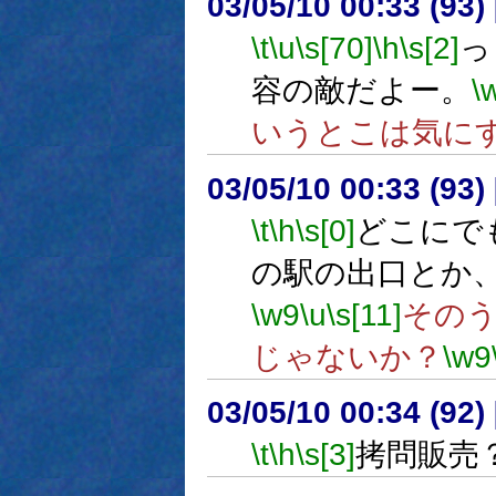
03/05/10 00:33 (9
\t
\u
\s[70]
\h
\s[2]
っ
容の敵だよー。
\
いうとこは気に
03/05/10 00:33 (9
\t
\h
\s[0]
どこにで
の駅の出口とか
\w9
\u
\s[11]
その
じゃないか？
\w9
03/05/10 00:34 (9
\t
\h
\s[3]
拷問販売