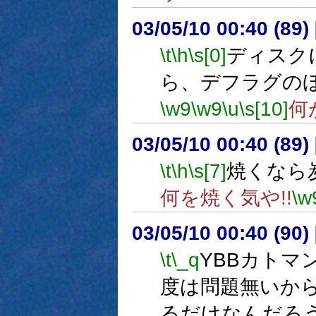
03/05/10 00:40 (8
\t
\h
\s[0]
ディスク
ら、デフラグの
\w9
\w9
\u
\s[10]
何
03/05/10 00:40 (8
\t
\h
\s[7]
焼くなら炭
何を焼く気や!!
\w
03/05/10 00:40 (9
\t
\_q
YBBカトマ
度は問題無いか
るだけなんだろ