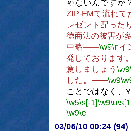
ゃないんですか
ZIP-FMで流れ
レゼント配った
徳商法の被害が
中略――
\w9
\n
イ
発しております
意しましょう
\w9
した。――
\w9
\w
ことではなく、Y
\w5
\s[-1]
\w9
\u
\s[
\w9
\e
03/05/10 00:24 (9