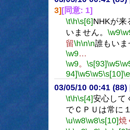
3]
[同意: 1]
\t
\h
\s[6]
NHKが
いません。
\w9
\w
留
\h
\n
\n
誰もいま
\w9
…
\w9
。
\s[93]
\w5
\w
94]
\w5
\w5
\s[10]
\
03/05/10 00:41 (8
\t
\h
\s[4]
安心して
でＣＰＵは常に
\u
\w8
\w8
\s[10]
焼