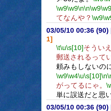
\w9
\w9
\n
\n
\w9
\w
てなんや？
\w9
\w
03/05/10 00:36 (9
1]
\t
\u
\s[10]
そうい
郵送されるって
頼みもしないの
\w9
\w4
\u
\s[10]
\n
\
がってるにゃ。
\
単に誤送だと思
03/05/10 00:36 (9