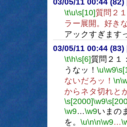
03/05/11 00:44 (8
\t
\u
\s[10]
質問２
ラー展開。好き
アックすぎます
03/05/11 00:44 (8
\t
\h
\s[6]
質問２１
うなッ！
\u
\w9
\s[
ないだろッ！
\n
\
からネタ切れと
\s[2000]
\w9
\s[20
\w9
…
\w9
いまの
を。
\u
\n
\n
\w9
…
\