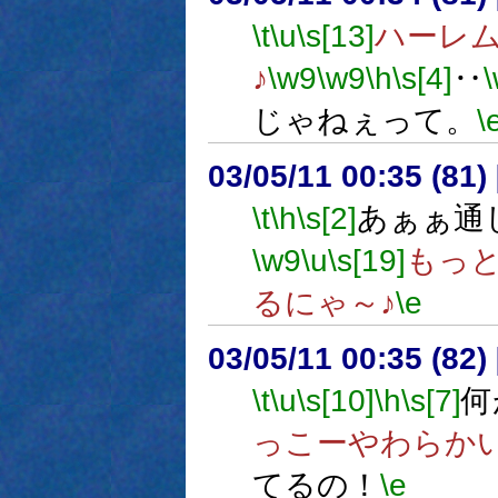
\t
\u
\s[13]
ハーレ
♪
\w9
\w9
\h
\s[4]
‥
じゃねぇって。
\
03/05/11 00:35 (8
\t
\h
\s[2]
あぁぁ通
\w9
\u
\s[19]
もっ
るにゃ～♪
\e
03/05/11 00:35 (8
\t
\u
\s[10]
\h
\s[7]
何
っこーやわらか
てるの！
\e