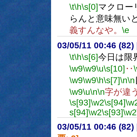
\t
\h
\s[0]
マクロー
らんと意味無い
義すんなや。
\e
03/05/11 00:46 (8
\t
\h
\s[6]
今日は限
\w9
\w9
\u
\s[10]
‥
\w9
\w9
\h
\s[7]
\n
\n
\w9
\u
\n
\n
字が違
\s[93]
\w2
\s[94]
\w
s[94]
\w2
\s[93]
\w2
03/05/11 00:46 (8