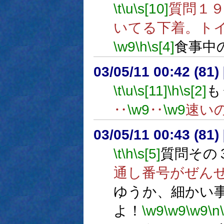
\t
\u
\s[10]
質問１
いてる下着。ト
\w9
\h
\s[4]
食事中
03/05/11 00:42 (8
\t
\u
\s[11]
\h
\s[2]
も
‥
\w9
‥
\w9
速い
03/05/11 00:43 (8
\t
\h
\s[5]
質問その
通し番号がぜん
ゆうか、細かい
よ！
\w9
\w9
\w9
\n