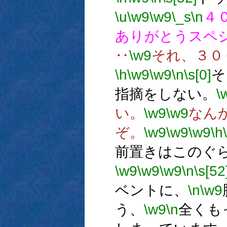
\u
\w9
\w9
\_s
\n
４
ありがとうスペ
‥
\w9
それ、３０
\h
\w9
\w9
\n
\s[0]
そ
指摘をしない。
\
い。
\w9
\w9
なん
ぞ。
\w9
\w9
\w9
\h
前置きはこのぐ
\w9
\w9
\w9
\n
\s[52
ベントに、
\n
\w9
う、
\w9
\n
全くも