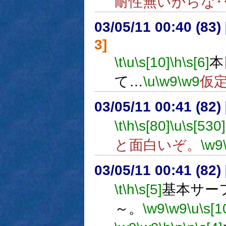
耐性無いからな
03/05/11 00:40 (8
3]
\t
\u
\s[10]
\h
\s[6]
本
て…
\u
\w9
\w9
仮
03/05/11 00:41 (8
\t
\h
\s[80]
\u
\s[530]
と面白いぞ。
\w9
03/05/11 00:41 (8
\t
\h
\s[5]
基本サー
～。
\w9
\w9
\u
\s[1