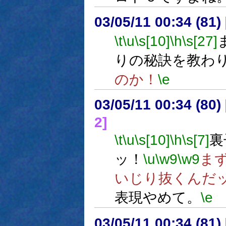
03/05/11 00:34 (8
\t
\u
\s[10]
\h
\s[27]
りの秘訣を教わ
のか！
\e
03/05/11 00:34 (8
2]
\t
\u
\s[10]
\h
\s[7]
裏
ッ！
\u
\w9
\w9
ま
いじり抜くんだ
表現やめて。
\e
03/05/11 00:34 (8