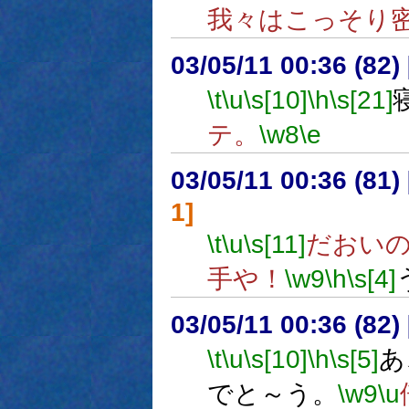
我々はこっそり
03/05/11 00:36 (8
\t
\u
\s[10]
\h
\s[21]
テ。
\w8
\e
03/05/11 00:36 (8
1]
\t
\u
\s[11]
だおい
手や！
\w9
\h
\s[4]
03/05/11 00:36 (8
\t
\u
\s[10]
\h
\s[5]
あ
でと～う。
\w9
\u