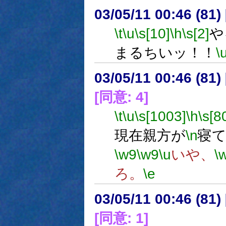
03/05/11 00:46 (8
\t
\u
\s[10]
\h
\s[2]
や
まるちいッ！！
\
03/05/11 00:46 (8
[同意: 4]
\t
\u
\s[1003]
\h
\s[8
現在親方が
\n
寝
\w9
\w9
\u
いや、
\
ろ。
\e
03/05/11 00:46 (8
[同意: 1]