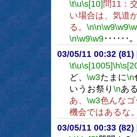
\t
\u
\s[10]
問11：
い場合は、気道
る。
\n
\n
\w9
\w9
\
\n
\w9
\w9
･･････
03/05/11 00:32 (8
\t
\u
\s[1005]
\h
\s[2
ど、
\w3
たまに
\n
いうお祭り
\n
あ
あ、
\w3
色んなゴ
機会ではあるな
03/05/11 00:33 (8