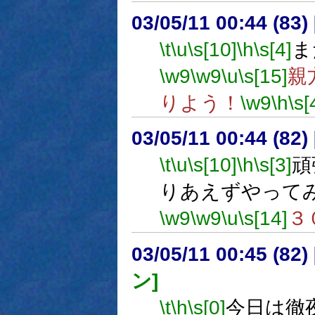
03/05/11 00:44 (8
\t
\u
\s[10]
\h
\s[4]
ま
\w9
\w9
\u
\s[15]
親
りよう！
\w9
\h
\s[
03/05/11 00:44 (8
\t
\u
\s[10]
\h
\s[3]
頑
りあえずやって
\w9
\w9
\u
\s[14]
３
03/05/11 00:45 (8
ン]
\t
\h
\s[0]
今日は徹