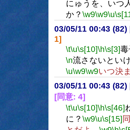
にゅうを、いつ
か？
\w9
\w9
\u
\s[1
03/05/11 00:43 (8
1]
\t
\u
\s[10]
\h
\s[3]
毒
\n
流さないとい
\u
\w9
\w9
いつ決
03/05/11 00:43 (8
[同意: 4]
\t
\u
\s[10]
\h
\s[46]
に？
\w9
\u
\s[15]
とだよ。
\w9
\h
\s[