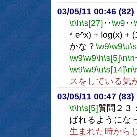
03/05/11 00:46 (8
\t
\h
\s[27]
‥
\w9
‥
* e^x) + log(x) + (
かな？
\w9
\w9
\u
\s
\w9
\w9
\h
\s[5]
\n
\n
\w9
\w9
\u
\s[14]
\n
\
スをしている気
03/05/11 00:47 (8
\t
\h
\s[5]
質問２３
ばれるようにな
生まれた時から