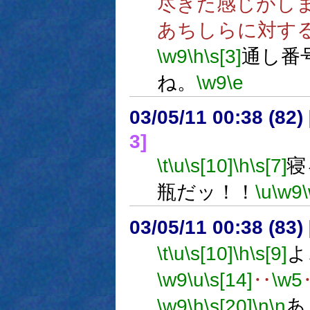
尽きた感じがし
あちしらに対す
\w9
\h
\s[3]
通し番
ね。
\w9
\e
03/05/11 00:38 (8
3]
\t
\u
\s[10]
\h
\s[7]
寝
瓶だッ！！
\u
\w9
03/05/11 00:38 (8
\t
\u
\s[10]
\h
\s[9]
よ
\w9
\u
\s[14]
‥
\w5
\w9
\h
\s[20]
\n
\n
あ