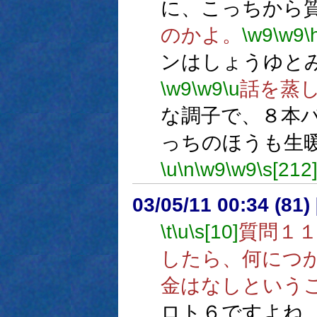
に、こっちから
のかよ。
\w9
\w9
\
ンはしょうゆと
\w9
\w9
\u
話を蒸
な調子で、８本
っちのほうも生
\u
\n
\w9
\w9
\s[212
03/05/11 00:34 (8
\t
\u
\s[10]
質問１１
したら、何につ
金はなしという
ロト６ですよね