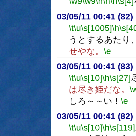
\w9
\w9
\h
\n
\n
\s[4]
03/05/11 00:41 (8
\t
\u
\s[1005]
\h
\s[4
うとするあたり
せやな。
\e
03/05/11 00:41 (8
\t
\u
\s[10]
\h
\s[27]
は尽き姫だな。
\
しろ～～い！
\e
03/05/11 00:41 (8
\t
\u
\s[10]
\h
\s[119]