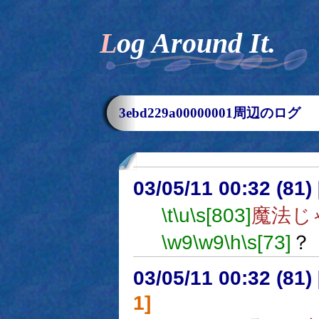
Log Around It.
3ebd229a00000001周辺のログ
03/05/11 00:32 (8
\t
\u
\s[803]
魔法じ
\w9
\w9
\h
\s[73]
？
03/05/11 00:32 (8
1]