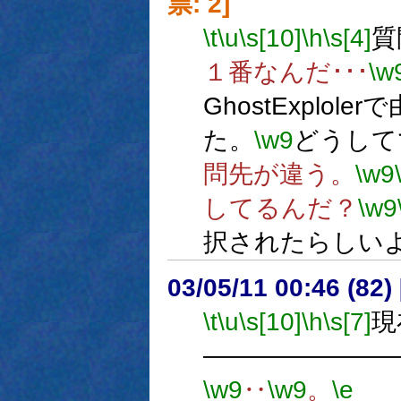
票: 2]
\t
\u
\s[10]
\h
\s[4]
質
１番なんだ･･･
\w
GhostExplo
た。
\w9
どうして
問先が違う。
\w9
してるんだ？
\w9
択されたらしい
03/05/11 00:46 (8
\t
\u
\s[10]
\h
\s[7]
現
―――――――
\w9
‥
\w9
。
\e