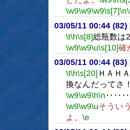
\w9
\w9
\w9
\s[7]
\n
03/05/11 00:44 (8
\t
\h
\s[8]
総瓶数は
\w9
\w9
\u
\s[10]
確
03/05/11 00:44 (8
\t
\h
\s[20]
ＨＡＨ
換なんだってさ
\w9
\w9
\h
\n
‥‥‥
\w9
\w9
\u
そうい
よ。
\e