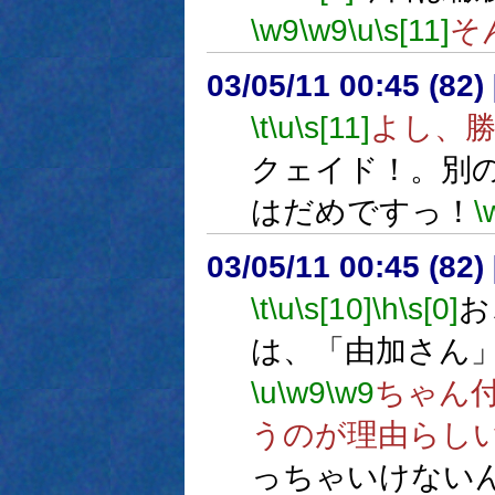
\w9
\w9
\u
\s[11]
そ
03/05/11 00:45 (8
\t
\u
\s[11]
よし、
クェイド！。別
はだめですっ！
\
03/05/11 00:45 (8
\t
\u
\s[10]
\h
\s[0]
お
は、「由加さん
\u
\w9
\w9
ちゃん
うのが理由らし
っちゃいけない