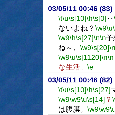
03/05/11 00:46 (8
\t
\u
\s[10]
\h
\s[0]
‥
ないよね？
\w9
\u
\w9
\h
\s[27]
\n
\n
予
ね～。
\w9
\s[20]
\
\w9
\u
\s[1120]
\n
\n
な生活。
\e
03/05/11 00:46 (8
\t
\u
\s[10]
\h
\s[27]
\w9
\w9
\u
\s[14]
？
は腹膜。
\w9
\w9
\