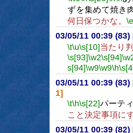
ずを集めて焼き
何日保つかな。
\
03/05/11 00:39 (8
\t
\u
\s[10]
当たり
\s[93]
\w2
\s[94]
\w
s[94]
\w9
\w9
\h
\s[4
03/05/11 00:39 (8
1]
\t
\h
\s[22]
パーテ
こと決定事項に
03/05/11 00:39 (8