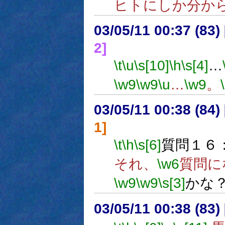
ヒトにしか分か
03/05/11 00:37 (8
2]
\t
\u
\s[10]
\h
\s[4]
…
\w9
\w9
\u
…
\w9
。
03/05/11 00:38 (8
1]
\t
\h
\s[6]
質問１６
それ、
\w6
質問に
\w9
\w9
\s[3]
かな
03/05/11 00:38 (8