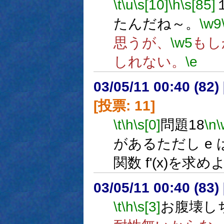
\t
\u
\s[10]
\h
\s[85]
たんだね～。
\w9
思うが、
\w5
もし
しれない。
\e
03/05/11 00:40 (8
[投票: 11]
\t
\h
\s[0]
問題18
\n
\
があるただし e
関数 f'(x)を求め
03/05/11 00:40 (8
\t
\h
\s[3]
お腹壊し