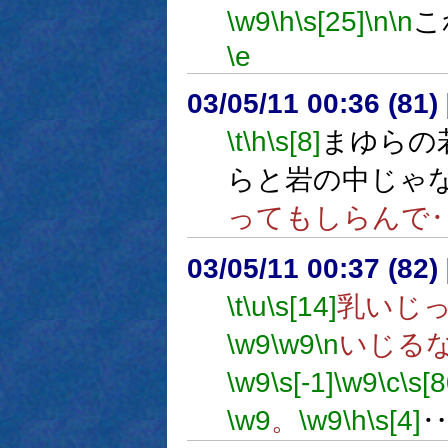
\w9
\h
\s[25]
\n
\n
こ
\e
03/05/11 00:36 (8
\t
\h
\s[8]
まゆらの
らと岩の中じゃ
ってもしらんで
03/05/11 00:37 (8
\t
\u
\s[14]
乳いじ
\w9
\w9
\n
いじる
\w9
\s[-1]
\w9
\c
\s[
\w9
。
\w9
\h
\s[4]