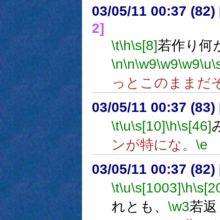
03/05/11 00:37 (8
2]
\t
\h
\s[8]
若作り何
\n
\n
\w9
\w9
\w9
\u
\
っとこのままだ
03/05/11 00:37 (8
\t
\u
\s[10]
\h
\s[46]
ンが特にな。
\e
03/05/11 00:37 (8
\t
\u
\s[1003]
\h
\s[2
れとも、
\w3
若返