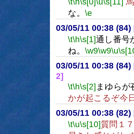
\t
\h
\s[0]
\u
\s[11]
馬
な。
\e
03/05/11 00:38 (8
\t
\h
\s[1]
通し番号
ね。
\w9
\w9
\u
\s[1
03/05/11 00:38 (8
2]
\t
\h
\s[2]
まゆらが
かが起こるぞ今
03/05/11 00:38 (8
\t
\u
\s[10]
質問１