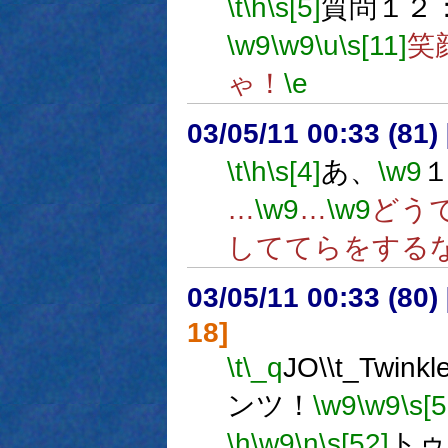
\t
\h
\s[5]
質問１２
\w9
\w9
\u
\s[11]
笑
ゃ！
\e
03/05/11 00:33 (8
\t
\h
\s[4]
あ、
\w9
…
\w9
…
\w9
どう
しててらをする
03/05/11 00:33 (8
18]
\t
\_q
JO\\t_Twinkl
ンツ！
\w9
\w9
\s[5
\h
\w9
\n
\s[52]
トゥ