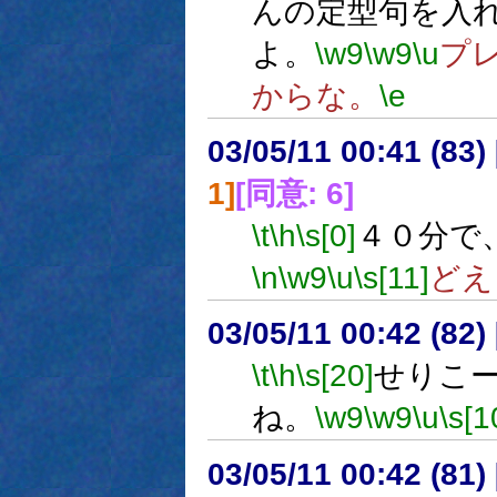
んの定型句を入
よ。
\w9
\w9
\u
プ
からな。
\e
03/05/11 00:41 (8
1]
[同意: 6]
\t
\h
\s[0]
４０分で
\n
\w9
\u
\s[11]
どえ
03/05/11 00:42 (8
\t
\h
\s[20]
せりこ
ね。
\w9
\w9
\u
\s[1
03/05/11 00:42 (8