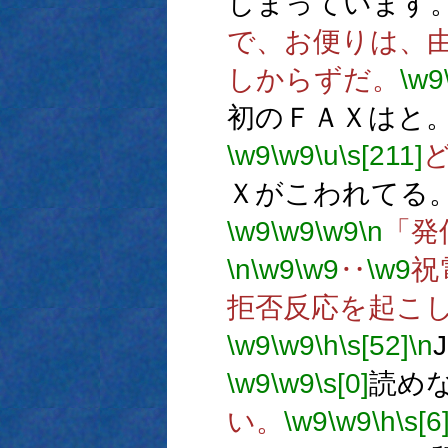
しまっています
で、お便りは、
しからずだ。
\w9
初のＦＡＸはと
\w9
\w9
\u
\s[211]
Ｘがこわれてる
\w9
\w9
\w9
\n
「発信
\n
\w9
\w9
‥
\w9
祝
拒否反応を起こ
\w9
\w9
\h
\s[52]
\n
\w9
\w9
\s[0]
読め
い。
\w9
\w9
\h
\s[6