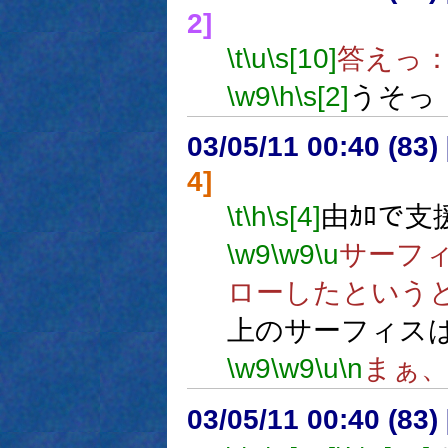
2]
\t
\u
\s[10]
答えっ
\w9
\h
\s[2]
うそっ
03/05/11 00:40 (8
4]
\t
\h
\s[4]
由ｶﾛで
\w9
\w9
\u
サーフ
ローしたという
上のサーフィス
\w9
\w9
\u
\n
まぁ
03/05/11 00:40 (8