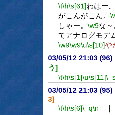
\t
\h
\s[61]
わはー
がこんがこん。
\
しゃー。
\w9
な～
てアナログモデ
\w9
\w9
\u
\s[10]
や
03/05/12 21:03 (9
う]
\t
\h
\s[1]
\u
\s[11]
\_
03/05/12 21:03 (9
3]
\t
\h
\s[6]
\_q
\n
｜ 