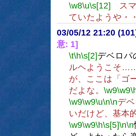
\w8
\u
\s[12]
スマ
ていたようや・
03/05/12 21:20 (1
意: 1]
\t
\h
\s[2]
デベロパ
ルヘようこそ…
が、ここは「ゴ
だよな。
\w9
\w9
\
\w9
\w9
\u
\n
\n
デベ
いだけど、基本
\w9
\w9
\h
\s[5]
\n
\n