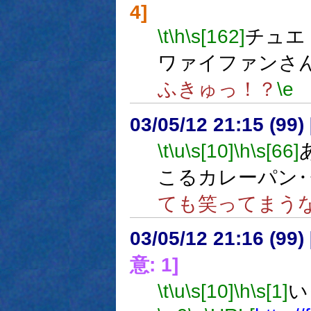
4]
\t
\h
\s[162]
チュエ
ワァイファンさ
ふきゅっ！？
\e
03/05/12 21:15 (9
\t
\u
\s[10]
\h
\s[66]
こるカレーパン
ても笑ってまう
03/05/12 21:16 (9
意: 1]
\t
\u
\s[10]
\h
\s[1]
い