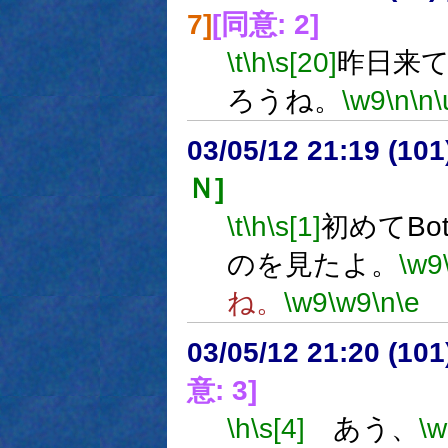
7]
[同意: 2]
\t
\h
\s[20]
昨日来
ろうね。
\w9
\n
\n
\
03/05/12 21:19 (1
Ｎ]
\t
\h
\s[1]
初めてBot
のを見たよ。
\w9
ね。
\w9
\w9
\n
\e
03/05/12 21:20 (1
意: 3]
\h
\s[4]
あう、
\w