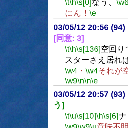
\t
\h
\s[0]
なう、
\w
にん！
\e
03/05/12 20:56 (9
[同意: 3]
\t
\h
\s[136]
空回り
スターさえ居れ
\w4
・
\w4
それが
\w9
\n
\n
\e
03/05/12 20:57 (9
う]
\t
\u
\s[10]
\h
\s[6]
ナ
\w9
\w9
\u
意味不