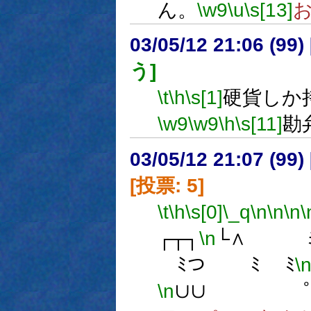
ん。
\w9
\u
\s[13]
03/05/12 21:06 (9
う]
\t
\h
\s[1]
硬貨しか
\w9
\w9
\h
\s[11]
勘
03/05/12 21:07 (9
[投票: 5]
\t
\h
\s[0]
\_q
\n
\n
\n
\
┌┬┐
\n
└∧ ミ
ﾐつ ﾐ ﾐ
\
\n
∪∪ ﾟ