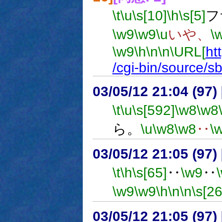
\t
\u
\s[10]
\h
\s[5]
フ
\w9
\w9
\u
いや、
\
\w9
\h
\n
\n
\URL[
ht
/cgi-bin/source/
03/05/12 21:04 (9
\t
\u
\s[592]
\w8
\w8
ら。
\u
\w8
\w8
‥
\
03/05/12 21:05 (9
\t
\h
\s[65]
‥
\w9
‥
\w9
\w9
\h
\n
\n
\s[26
03/05/12 21:05 (9