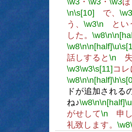
\w3
・
\w3
・
\w3
ほ
\n
\s[10]
で、
\w
う、
\w3
\n
とい
した。
\w8
\n
\n[hal
\w8
\n
\n[half]
\u
\s[
話しすると
\n
失
\w3
\w3
\s[11]
コレ
\w8
\n
\n[half]
\h
\s[0
ドが追加される
ね♪
\w8
\n
\n[half]
\u
がせして
\n
申し
礼致します。
\w8