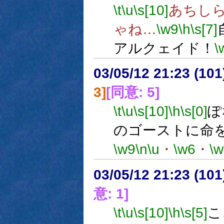
\t
\u
\s[10]
あちし
ゃね…
\w9
\h
\s[7]
アルクェイド！
\
03/05/12 21:23 (1
3]
[同意: 5]
\t
\u
\s[10]
\h
\s[0]
ぽ
のゴーストに命
\w9
\n
\u
・
\w6
・
\w
03/05/12 21:23 (1
意: 1]
\t
\u
\s[10]
\h
\s[5]
こ