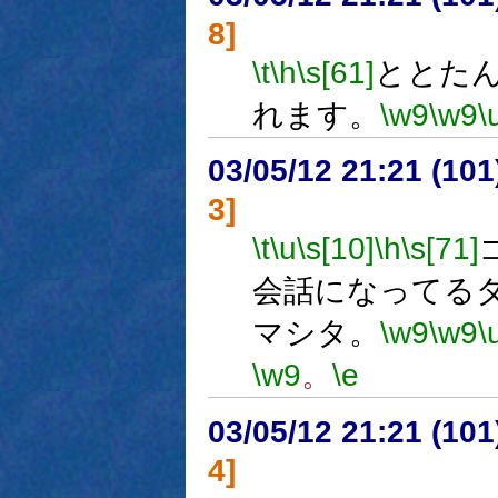
8]
\t
\h
\s[61]
ととた
れます。
\w9
\w9
\
03/05/12 21:21 (1
3]
\t
\u
\s[10]
\h
\s[71]
会話になってる
マシタ。
\w9
\w9
\
\w9
。
\e
03/05/12 21:21 (1
4]