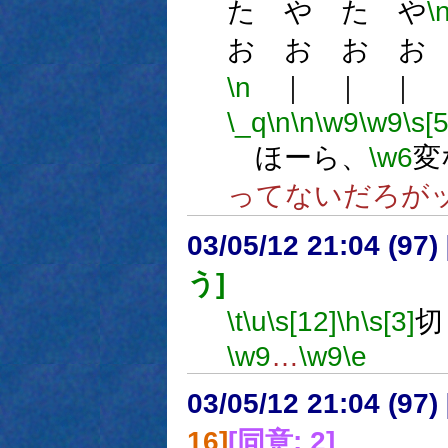
た や た や
\
お お お お
\n
｜ ｜ ｜ 
\_q
\n
\n
\w9
\w9
\s[5
ほーら、
\w6
変
ってないだろが
03/05/12 21:04 (9
う]
\t
\u
\s[12]
\h
\s[3]
切
\w9
…
\w9
\e
03/05/12 21:04 (9
16]
[同意: 2]