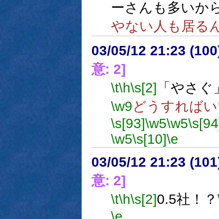
ーさんも多いか
やない人も居る
03/05/12 21:23 (1
意: 2]
\t
\h
\s[2]
「やさぐ
\w9
どうすればい
\s[93]
\w5
\w5
\s[94
\w5
\s[10]
\e
03/05/12 21:23 (1
意: 2]
\t
\h
\s[2]
0.5社！？
\e