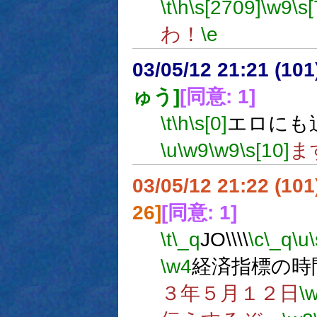
\t
\h
\s[2709]
\w9
\s[
わ！
\e
03/05/12 21:21 (1
ゅう]
[同意: 1]
\t
\h
\s[0]
エロにも
\u
\w9
\w9
\s[10]
ま
03/05/12 21:22 (1
26]
[同意: 1]
\t
\_q
JO\\\\
\c
\_q
\u
\w4
経済指標の時
３年５月１２日
\