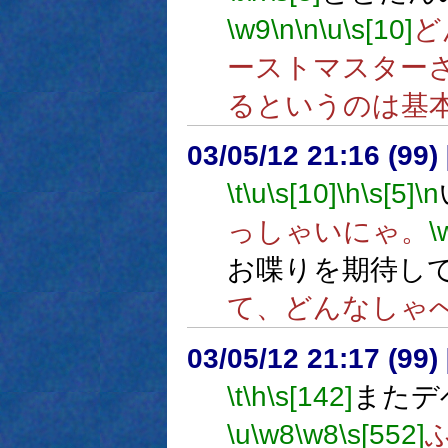
\w9
\n
\n
\u
\s[10]
ど
ーストマスター
るというのは基
03/05/12 21:16 (9
\t
\u
\s[10]
\h
\s[5]
\n
っしゃいにゃ。
\
お喋りを期待し
て、どんなしゃ
03/05/12 21:17 (9
\t
\h
\s[142]
またデ
\u
\w8
\w8
\s[552]