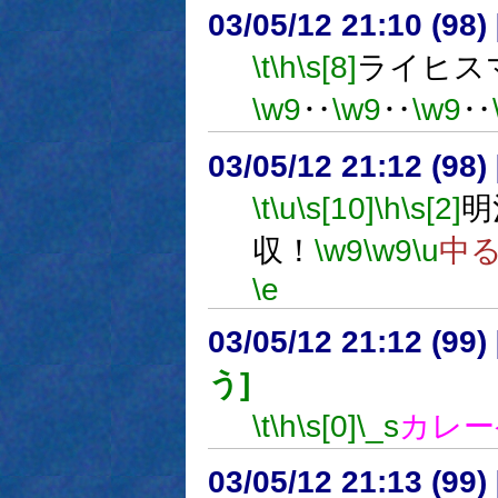
03/05/12 21:10 (9
\t
\h
\s[8]
ライヒス
\w9
‥
\w9
‥
\w9
‥
03/05/12 21:12 (9
\t
\u
\s[10]
\h
\s[2]
明
収！
\w9
\w9
\u
中
\e
03/05/12 21:12 (9
う]
\t
\h
\s[0]
\_s
カレー
03/05/12 21:13 (9