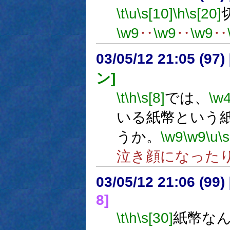
\t
\u
\s[10]
\h
\s[20]
\w9
‥
\w9
‥
\w9
‥
03/05/12 21:05 (9
ン]
\t
\h
\s[8]
では、
\w
いる紙幣という
うか。
\w9
\w9
\u
\s
泣き顔になった
03/05/12 21:06 (9
8]
\t
\h
\s[30]
紙幣な