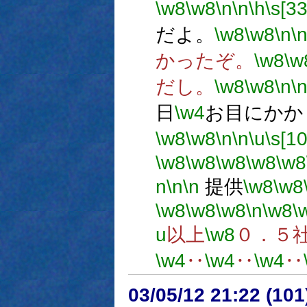
\w8
\w8
\n
\n
\h
\s[33
だよ。
\w8
\w8
\n
\
かったぞ。
\w8
\w
だし。
\w8
\w8
\n
\
日
\w4
お目にかか
\w8
\w8
\n
\n
\u
\s[10
\w8
\w8
\w8
\w8
\w8
n
\n
\n
提供
\w8
\w8
\w8
\w8
\w8
\n
\w8
\
u
以上
\w8
０．５
\w4
‥
\w4
‥
\w4
‥
03/05/12 21:22 (1