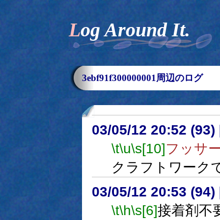
Log Around It.
3ebf91f300000001周辺のログ
03/05/12 20:52 (9
\t
\u
\s[10]
フッサ
クラフトワーク
03/05/12 20:53 (9
\t
\h
\s[6]
接着剤不