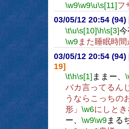
\w9
\w9
\u
\s[11]
フ
03/05/12 20:54 (9
\t
\u
\s[10]
\h
\s[3]
今
\w9
また睡眠時間
03/05/12 20:54 (9
19]
\t
\h
\s[1]
ままー、
バカ言ってるん
うならこっちの
形」
\w6
にしとき
ー、
\w9
\w9
まる