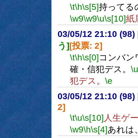
\t
\h
\s[5]
持ってる
\w9
\w9
\u
\s[10]
紙
03/05/12 21:10 (9
う]
[投票: 2]
\t
\h
\s[0]
コンバン
確・信犯デス。
\
犯デス。
\e
03/05/12 21:10 (9
2]
\t
\u
\s[10]
人生ゲ
\w9
\h
\s[4]
あれは