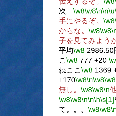
伝えするぞ。
\w8
次。
\w8
\w8
\n
\n
\u
手にやるぞ。
\w8
からな。
\w8
\w8
\
子を見てみよう
平均
\w8
2986.50
こ
\w8
777 +20
\
ねここ
\w8
1369 
+170
\w8
\n
\w8
\w8
無し。
\w8
\w8
\n
\w8
\w8
\n
\n
\h
\s[1]
て。。。
\w8
\w8
\