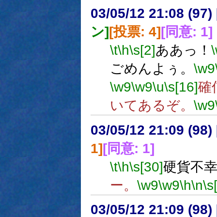
03/05/12 21:08 (9
ン]
[投票: 4]
[同意: 1]
\t
\h
\s[2]
ああっ！
ごめんよぅ。
\w9
\w9
\w9
\u
\s[16]
確
いてあるぞ。
\w9
03/05/12 21:09 (9
1]
[同意: 1]
\t
\h
\s[30]
硬貨不
ー。
\w9
\w9
\h
\n
\s
03/05/12 21:09 (9