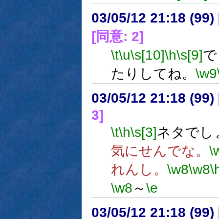
03/05/12 21:18 (9
[同意: 2]
\t
\u
\s[10]
\h
\s[9]
で
たりしてね。
\w9
03/05/12 21:18 (9
3]
\t
\h
\s[3]
ネタでし
気にせんでな。
\
れんし。
\w8
\w8
\
\w8
～
\e
03/05/12 21:18 (9