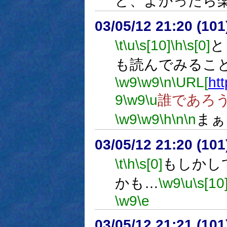
ど、よかったら
03/05/12 21:20 (1
\t
\u
\s[10]
\h
\s[0]
と
も読んでみるこ
\w9
\w9
\n
\URL[
htt
9
\w9
\u
誰であろ
\w9
\w9
\h
\n
\n
まぁ
03/05/12 21:20 (1
\t
\h
\s[0]
もしかし
かも…
\w9
\u
\s[10
\w9
\e
03/05/12 21:21 (1