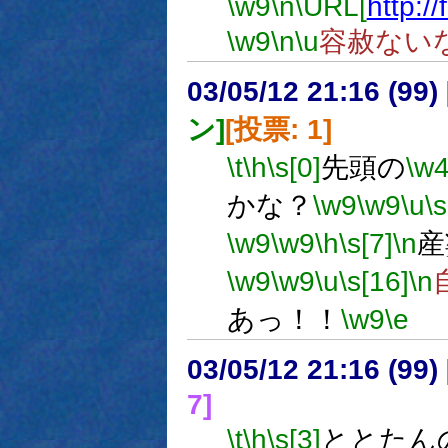
\w9
\n
\URL[
http:/
\w9
\n
\u
容赦ない
03/05/12 21:16 (9
ン]
[投票: 1]
\t
\h
\s[0]
先頭の
\w
かな？
\w9
\w9
\u
\s
\w9
\w9
\h
\s[7]
\n
産
\w9
\w9
\u
\s[16]
\n
あっ！！
\w9
\e
03/05/12 21:16 (9
7]
\t
\h
\s[3]
ととたん