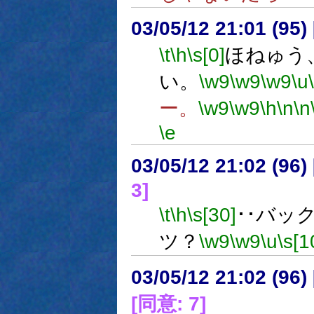
03/05/12 21:01 (9
\t
\h
\s[0]
ほねゅう
い。
\w9
\w9
\w9
\u
ー。
\w9
\w9
\h
\n
\n
\e
03/05/12 21:02 (9
3]
\t
\h
\s[30]
･･バッ
ツ？
\w9
\w9
\u
\s[1
03/05/12 21:02 (9
[同意: 7]