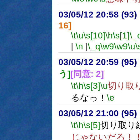
03/05/12 20:58 (9
16]
\t
\u
\s[10]
\h
\s[1]
\_
|
\n
|
\_q
\w9
\w9
\u
\
03/05/12 20:59 (9
う]
[同意: 2]
\t
\h
\s[3]
\u
切り取
るなっ！
\e
03/05/12 21:00 (9
\t
\h
\s[5]
切り取り
じゃないだろ！