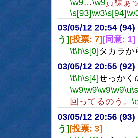
\w9
…
\w9
貴様ぁ
\s[93]
\w3
\s[94]
\w
03/05/12 20:54 (9
う]
[投票: 7]
[同意: 1]
\t
\h
\s[0]
タカラか
03/05/12 20:55 (9
\t
\h
\s[4]
せっかく
\w9
\w9
\w9
\w9
\u
\
回ってるのう。
\
03/05/12 20:56 (9
う]
[投票: 3]