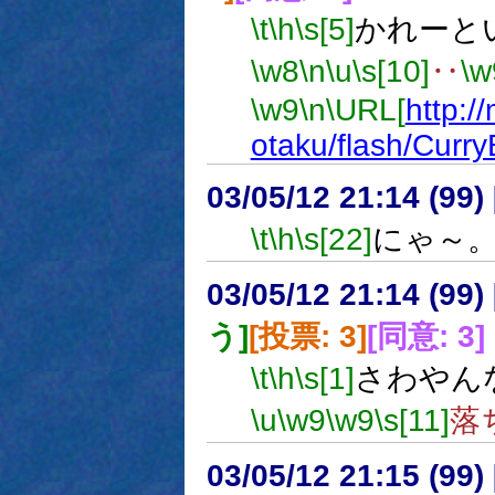
\t
\h
\s[5]
かれーと
\w8
\n
\u
\s[10]
‥
\w
\w9
\n
\URL[
http:/
otaku/flash/Curry
03/05/12 21:14 (9
\t
\h
\s[22]
にゃ～
03/05/12 21:14 (9
う]
[投票: 3]
[同意: 3]
\t
\h
\s[1]
さわやん
\u
\w9
\w9
\s[11]
落
03/05/12 21:15 (9