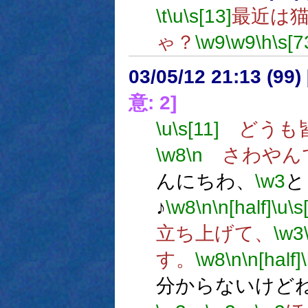
\t
\u
\s[13]
最近は
ゃ？
\w9
\w9
\h
\s[7
03/05/12 21:13 (9
意: 2]
\u
\s[11]
どうも
\w8
\n
さわやん
んにちわ、
\w3
と
♪
\w8
\n
\n[half]
\u
\s
立ち上げて、
\w3
す。
\w8
\n
\n[half]
分からないけど