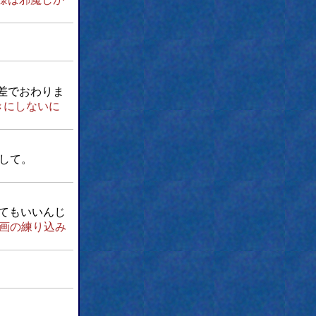
差でおわりま
きにしないに
して。
てもいいんじ
画の練り込み