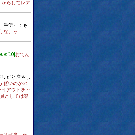
字からしてレア
に手伝っても
うな、っ
\u
\s[10]
おでん
リギリだと増やし
が低いのかの
レイアウトを～
員としては楽
様は邪魔しか