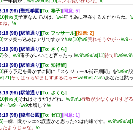
0]
一年前か…
\w9
\w9
\u
\s[10]
スンも長いからな。
\e
23:18 (98) [聖瓶学園]
[To: 毒子]
[同意: 5]
[10]
\h
\s[6]
予定なんてのは、
\w4
狂う為に存在するんだからね。
\
エね。
\e
23:18 (98) [駅前通り]
[To: フッサール]
[投票: 2]
0]
マジ突っ込みはアリですか？
\u
\s[10]
\w9
荒れそうやが‥
\w9
‥
23:19 (98) [駅前通り]
[To: さくら]
7]
今、
\w9
毒子がいいこと言ったっ!!
\w9
\w9
\u
\s[11]
待て!!
\w9
\w9
23:19 (98) [駅前通り]
[To: 知得留]
0]
狂う予定を書かずに間に「スケジュール補正期間」を
\w9
\n
\s[21]
そりはうらやましすぎるにゃー
\w9
\h
\s[7]
\n
\n
あなたは黙
23:19 (98) [駅前通り]
[To: さくら]
[10]
\h
\s[4]
それはそうだけどね。
\w9
\n
\u
行数が少なくなりすぎ
\h
‥
\w9
‥
\w9
水増し？
\e
23:19 (98) [臨海公園]
[To: ゼロ]
[同意: 1]
6]
一瞬、聞かシエの誤霊かと思ったのは内緒です。
\w9
\w9
\u
\s[
したようじゃな。
\e