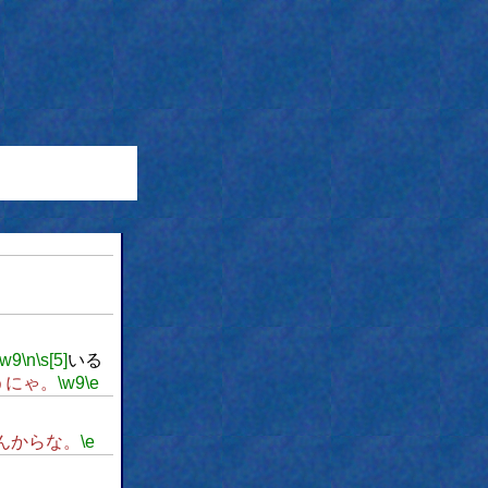
\w9
\n
\s[5]
いる
うにゃ。
\w9
\e
んからな。
\e