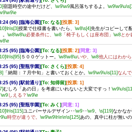
23:24 (96) [駅前通り]
[To: さくら]
0]
宿題時空の途中だけど、
\w9
\w9
風呂落ちするよ。
\w9
\w9
\u
\s[
\w9
\w9
\e
23:24 (96) [臨海公園]
[To: なる]
[投票: 3]
[10]
\h
\s[3]
授業で仕様書を書いたら、
\w8
\s[4]
先生がコピーして
。。
\w8
\w8
\u
必要条件に、
\w8
「椅子もしくは座布団」
\w8
とか
\w8
\e
23:25 (95) [臨海公園]
[To: なる]
[投票: 2]
[同意: 3]
[10]
\h
\s[95]
５００ゲットー。
\w8
\w8
\u
いや、
\w8
他人にはわから
23:25 (95) [聖瓶学園]
[To: さくら]
[投票: 4]
8]
「納期：７月中旬」と書いておくとか。
\w9
\w9
\u
\s[11]
なんで
23:25 (95) [駅前通り]
[To: 知得留]
[投票: 1]
7]
むしろ「あの日」を考慮にいれないと大変ですっ！
\w9
\u
\s[11
・
\w9
しえる？
\w9
\e
23:25 (95) [聖瓶学園]
[To: みく]
[同意: 1]
[10]
\h
\s[115]
ユニバーサルデザイン‥
\w9
‥
\w9
、
\s[119]
なかなか
w9
\u
時空が違うで。
\w9
\w9
\h
\n
\n
\s[125]
あの、真中に柱が無いの