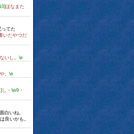
10]
ほなまた
配ってた
書いたやつだ
ないし。
\e
や。
\e
]
し・
\w9
・
面白いね。
は良いかも。