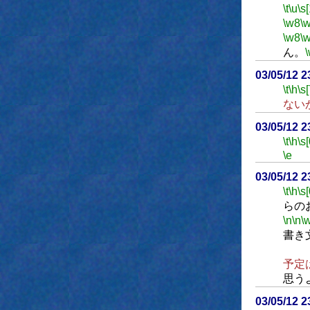
\t
\u
\s
\w8
\
\w8
\
ん。
03/05/12 
\t
\h
\s[
ない
03/05/12 
\t
\h
\s[
\e
03/05/12 
\t
\h
\s[
らの
\n
\n
\
書き
あ
予定
思う
03/05/12 