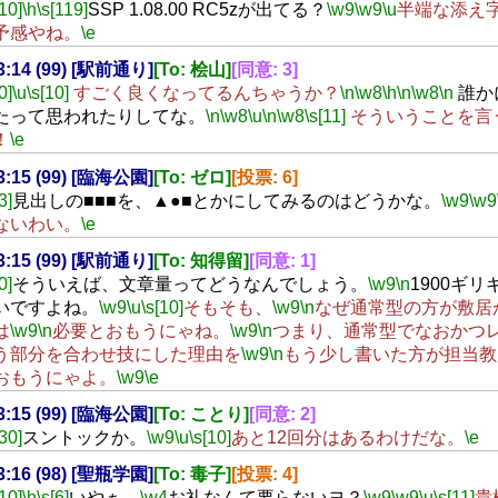
[10]
\h
\s[119]
SSP 1.08.00 RC5zが出てる？
\w9
\w9
\u
半端な添え
予感やね。
\e
23:14 (99) [駅前通り]
[To: 桧山]
[同意: 3]
0]
\u
\s[10]
すごく良くなってるんちゃうか？
\n
\w8
\h
\n
\w8
\n
誰か
たって思われたりしてな。
\n
\w8
\u
\n
\w8
\s[11]
そういうことを言
！
\e
23:15 (99) [臨海公園]
[To: ゼロ]
[投票: 6]
3]
見出しの■■■を、▲●■とかにしてみるのはどうかな。
\w9
\w9
ないわい。
\e
23:15 (99) [駅前通り]
[To: 知得留]
[同意: 1]
0]
そういえば、文章量ってどうなんでしょう。
\w9
\n
1900ギ
いですよね。
\w9
\u
\s[10]
そもそも、
\w9
\n
なぜ通常型の方が敷居
は
\w9
\n
必要とおもうにゃね。
\w9
\n
つまり、通常型でなおかつ
う部分を合わせ技にした理由を
\w9
\n
もう少し書いた方が担当教
おもうにゃよ。
\w9
\e
23:15 (99) [臨海公園]
[To: ことり]
[同意: 2]
[30]
スントックか。
\w9
\u
\s[10]
あと12回分はあるわけだな。
\e
23:16 (98) [聖瓶学園]
[To: 毒子]
[投票: 4]
[10]
\h
\s[6]
いやぁ、
\w4
お礼なんて要らないヨ？
\w9
\w9
\u
\s[11]
貴