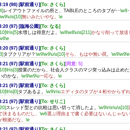
23:19 (98) [駅前通り]
[To: さくら]
4]
レイアウトファイルの所と、TABLEのところのタブが‥
\w9
\w9
\u
\s[10]
無いみたいやな。
\e
23:20 (97) [臨海公園]
[To: なる]
[10]
\h
\s[5]
水増しは得意だよ。
\w8
\w8
\u
\s[211]
かなり削って放送
\w8
\e
23:20 (97) [駅前通り]
[To: さくら]
3]
タブクリアが？
\w9
\w9
\u
\s[10]
そら、もはや無い罠。
\w9
\w9
\e
23:21 (97) [駅前通り]
[To: さくら]
[同意: 5]
[10]
\h
\s[3]
授業のだから、社会人クラスのマジ突っ込みは止めた
いのかな。
\w9
\w9
\u
一応な。
\e
23:21 (97) [駅前通り]
[To: さくら]
[10]
\h
\s[0]
タブあるよ。
\w9
\n
\u
エディタのタブが４桁やからず
23:21 (97) [駅前通り]
[To: せりこ]
[20]
スレッド型との比較は思い切って消したよ。
\w9
\n
\n
\u
\s[10]
で決まるものだし、
\w6
選ぶ理由まで書く必要はないんじゃな
が根拠だな。
\e
23:21 (97) [駅前通り]
[To: さくら]