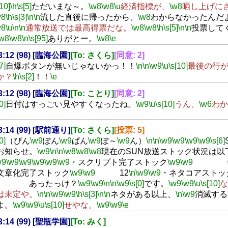
[10]
\h
\s[5]
ただいまな～。
\w8
\w8
\u
経済指標が、
\w8
晒し上げに
w8
\h
\s[3]
\n
\n
流した直後に帰ったから、
\w8
わからなかったんだ
w8
\u
\n
\n
通常放送では最高得票だな。
\w8
\w8
\h
\s[5]
\n
\n
投票して
\w8
\w8
\n
\s[95]
ありがとー。
\w8
\e
23:12 (98) [臨海公園]
[To: さくら]
[同意: 2]
7]
自爆ボタンが無いじゃないかっ！！
\n
\n
\w9
\u
\s[10]
最後の行
か？
\h
\s[2]
！！
\e
23:12 (98) [臨海公園]
[To: ことり]
[同意: 2]
0]
日付はすっごい見やすくなったね。
\w9
\u
\s[10]
うん、
\w6
わか
23:14 (99) [駅前通り]
[To: さくら]
[投票: 5]
0]
（ぴん
\w9
ぽん
\w9
ぱん
\w9
ぽ～
\w9
ん）
\n
\n
\w9
\w9
\w9
\w9
\s[6]
お知らせ。
\w9
\n
\n
\w8
\w8
\w8
現在のSUN放送ストック状況は以
w9
\w9
\w9
\w9
\w9
\w9
・スクリプト完了ストック
\w9
\w9
文章化完了ストック
\w9
\w9
12
\n
\w9
\w9
・ネタコアストッ
ったっけ？
\w9
\w9
\n
\n
\w9
\s[0]
です。
\w9
\w9
\u
\s[10]
な
は未定や。
\n
\n
\w9
\w9
\h
\s[3]
\n
\n
ネタがある以上、
\n
\w9
消滅する
よ。
\w9
\w9
\u
\s[10]
せやな。
\w9
\w9
\e
23:14 (99) [聖瓶学園]
[To: みく]