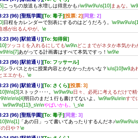
5]
こっちの放送も水増しは得意かも♪
\w9
\w9
\u
\s[10]
まぁな。
\w
23:23 (96) [聖瓶学園]
[To: 毒子]
[投票: 2]
[同意: 2]
0]
日程をカレンダーで別表にするのはどうだろう。
\w9
\w9
\u
\s[
迫感が出るんやが。
\e
23:23 (96) [駅前通り]
[To: 知得留]
[10]
ツッコミを入れるにしても
\w9
\n
どこまでがネタか本気かわ
\w9
\h
\s[7]
あがってる計画書はすべて本気ですっ！
\w9
\e
23:23 (96) [駅前通り]
[To: フッサール]
0]
シラバスとかに授業内容とかなかったかいな？
\u
\s[10]
\w9
あ
とエエかも。
\e
23:23 (96) [駅前通り]
[To: さくら]
[投票: 3]
[10]
\h
\s[3]
ストック‥‥。
\w9
\w9
\u
日々、必死に考えるだけで精
w9
\h
\n
\n
\s[4]
明日のまだ１行も書けてないよ。
\w9
\w9
\u
\n
\n
すで
。
\w9
\w9
\s[11]
\_s
\n
\n
やばいかも。
\_s
\e
23:23 (96) [聖瓶学園]
[To: 毒子]
[同意: 3]
[10]
\h
\s[1]
「あの日」って書いてあったりするんだネ♪
\w9
\w9
\u
\
何の日や？
\e