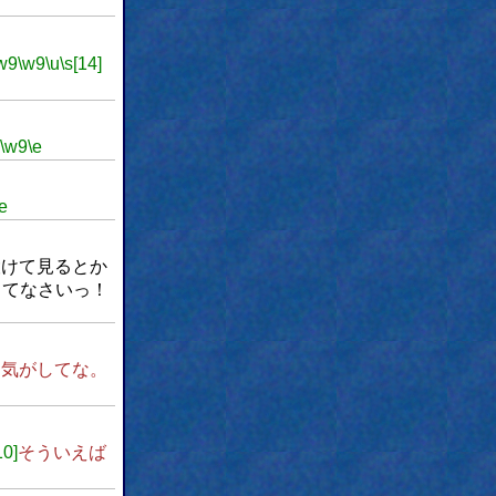
w9
\w9
\u
\s[14]
\w9
\e
\e
設けて見るとか
ってなさいっ！
る気がしてな。
10]
そういえば