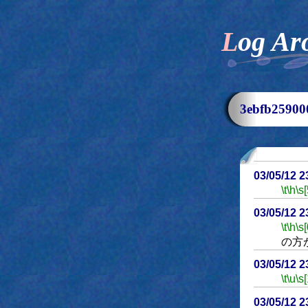
Log Ar
3ebfb259
03/05/12 
\t
\h
\s[
03/05/12 
\t
\h
\s[
の方
03/05/12 
\t
\u
\s
03/05/12 