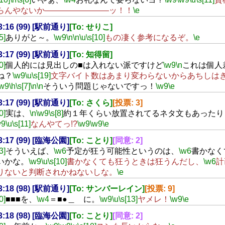
らんやないか――――――――ッ！！
\e
23:16 (99) [駅前通り]
[To: せりこ]
5]
ありがと～。
\w9
\n
\n
\u
\s[10]
もの凄く参考になるぞ。
\e
23:17 (99) [駅前通り]
[To: 知得留]
0]
個人的には見出しの■は入れない派ですけど
\w9
\n
これは個人
ね？
\w9
\u
\s[19]
文字バイト数はあまり変わらないからあちしは
\w9
\h
\s[7]
\n
\n
そういう問題じゃないですっ！
\w9
\e
23:17 (99) [駅前通り]
[To: さくら]
[投票: 3]
0]
実は、
\n
\w9
\s[8]
約１年くらい放置されてるネタ文もあったり
w9
\u
\s[11]
なんやてっ!?
\w9
\w9
\e
23:17 (99) [臨海公園]
[To: ことり]
[同意: 2]
3]
そういえば、
\w6
予定が狂う可能性というのは、
\w6
書かなく
いかな。
\w9
\u
\s[10]
書かなくても狂うときは狂うんだし、
\w6
計
りないと判断されかねないしな。
\e
23:18 (98) [駅前通り]
[To: サンバーレイン]
[投票: 9]
0]
■■■を、
\w4
＝■●＿ に。
\w9
\u
\s[13]
ヤメレ！
\w9
\e
23:18 (98) [臨海公園]
[To: ことり]
[同意: 2]