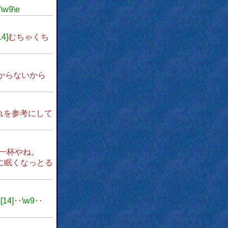
9
\w9
\e
14]
むちゃくち
からないから
れを参考にして
一杯やね。
に眠くなっとる
s[14]
‥
\w9
‥