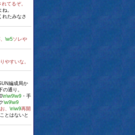
されてるぞ。
よね。
くれたみなさ
が、
\w5
ソレや
りやすいな。
SUN編成局か
下の通り。
0
\n
\w9
\w9
・手
ク
\w9
\w9
お、
\n
\w9
再開
ことはないと