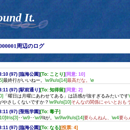
ound It.
00000001周辺のログ
23:10 (97) [臨海公園]
[To: ことり]
[同意: 10]
5]
最終行がいいねー。
\w9
\u
\s[14]
最高だな。
\e
23:11 (97) [駅前通り]
[To: 知得留]
[同意: 2]
0]
「曜日は月曜にあわせてある」は語感が強すぎるみたいです
がやさしくないですか？
\w9
\u
\s[10]
そんなの関係にゃいとおも
23:11 (97) [聖瓶学園]
[To: 毒子]
[10]
\h
\s[3]
‥
\w9
‥
\w9
\\tが。
\w9
\w9
\u
\s[14]
要らんねん、
\w4
要ら
23:11 (97) [臨海公園]
[To: なる]
[投票: 4]