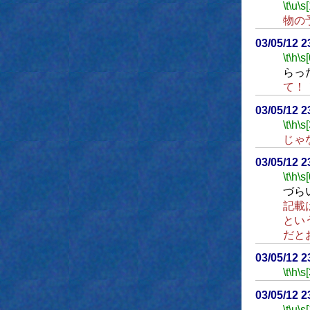
\t
\u
\s
物の
03/05/12 
\t
\h
\s[
らっ
て！
03/05/12 
\t
\h
\s[
じゃ
03/05/12 
\t
\h
\s[
づら
記載
とい
だと
03/05/12 
\t
\h
\s
03/05/12 
\t
\u
\s