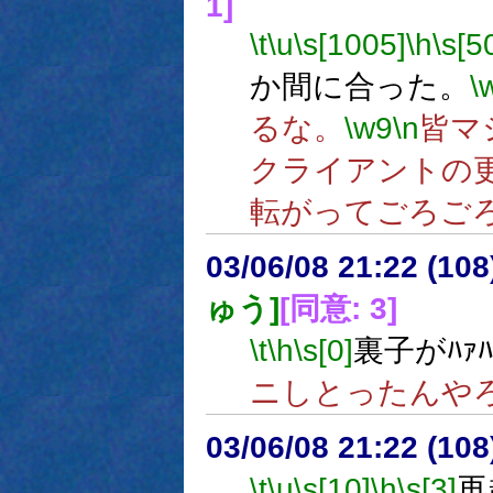
1]
\t
\u
\s[1005]
\h
\s[5
か間に合った。
\
るな。
\w9
\n
皆マ
クライアントの
転がってごろご
03/06/08 21:22 (1
ゅう]
[同意: 3]
\t
\h
\s[0]
裏子がﾊｧ
ニしとったんや
03/06/08 21:22 (1
\t
\u
\s[10]
\h
\s[3]
再