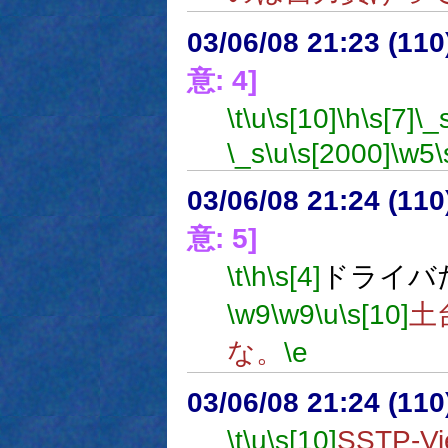
03/06/08 21:23 (1
意: 4]
\t
\u
\s[10]
\h
\s[7]
\_
\_s
\u
\s[2000]
\w5
\
03/06/08 21:24 (1
意: 5]
\t
\h
\s[4]
ドライバ
\w9
\w9
\u
\s[10]
土
な。
\e
03/06/08 21:24 (1
\t
\u
\s[10]
SSTP-V