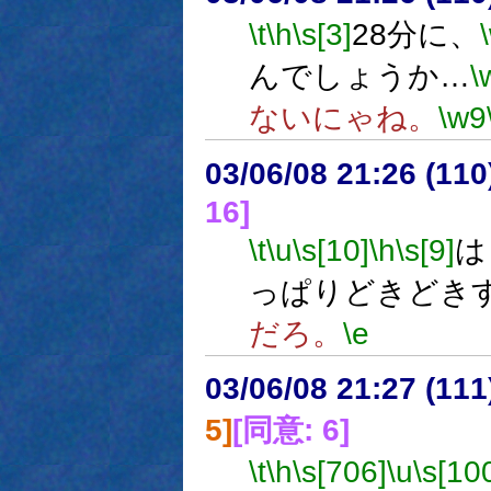
\t
\h
\s[3]
28分に、
んでしょうか…
\
ないにゃね。
\w9
03/06/08 21:26 (1
16]
\t
\u
\s[10]
\h
\s[9]
は
っぱりどきどき
だろ。
\e
03/06/08 21:27 (1
5]
[同意: 6]
\t
\h
\s[706]
\u
\s[10