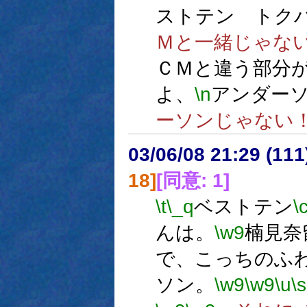
ストテン トク
Ｍと一緒じゃな
ＣＭと違う部分
よ、
\n
アンダー
ーソンじゃない
03/06/08 21:29 (1
18]
[同意: 1]
\t
\_q
ベストテン
\
んは。
\w9
楠見奈
で、こっちのふ
ソン。
\w9
\w9
\u
\