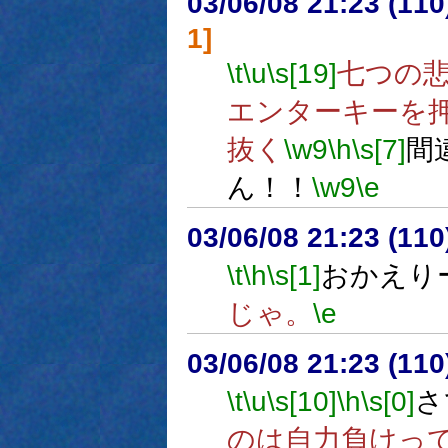
03/06/08 21:23 (1
1]
\t
\u
\s[19]
七つの
エンターキーを
抜く
\w9
\h
\s[7]
間
ん！！
\w9
\e
03/06/08 21:23 (1
\t
\h
\s[1]
おかえり
じゃ。
\e
03/06/08 21:23 (1
\t
\u
\s[10]
\h
\s[0]
さ
のは自力負けっ