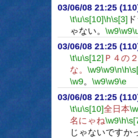
03/06/08 21:25 (1
\t
\u
\s[10]
\h
\s[3]
ド
ゃない。
\w9
\w9
\
03/06/08 21:25 (1
\t
\u
\s[12]
Ｐ４の
な。
\w9
\w9
\n
\h
\s
\w9
。
\w9
\w9
\e
03/06/08 21:25 (1
\t
\u
\s[10]
全日本
\
名にゃね
\w9
\h
\s[
じゃないですか