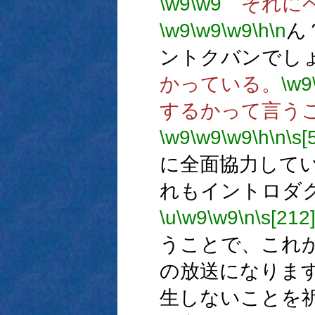
\w9
\w9
それにベ
\w9
\w9
\w9
\h
\n
ん
ントクバンでし
かっている。
\w9
するかって言う
\w9
\w9
\w9
\h
\n
\s[
に全面協力して
れもイントロダ
\u
\w9
\w9
\n
\s[212
うことで、これ
の放送になりま
生しないことを