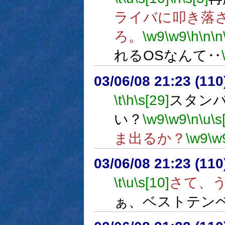
ライバに叩き落
ろ。
\w9
\w9
\h
\n
\n
れるOSなんて‥
03/06/08 21:23 (1
\t
\h
\s[29]
スタン
い？
\w9
\w9
\n
\u
\s
ま出るか？
\w9
\w
03/06/08 21:23 (1
\t
\u
\s[10]
さて、
ぁ、ベストテン