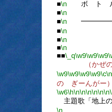
■
\n
ボ ト ル
■
\n
■
\n
━━━━━
■
\n
ト
■
\n
■
\n
■■
\_q
\w9
\w9
\w9
\
（かぜのなか
\w9
\w9
\w9
\w9
\c
\
の ぎーんがー
\w6
\h
\n
\n
\n
\n
\n
\n
主題歌「地上の
\n
中