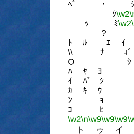
ﾍﾞ ･ ｼ
ｸ
\w2
\
ｯ ﾐ
\w2
? ｷ
ﾄ ﾙ ｴ ｲ
\\ ﾅ ｺﾞ
O ｼ 
ﾊ ﾔ ﾖ
ｲ ﾊﾞ ｼ
ｶ ｷ ｳ
ﾝ ｮ 
ｺ ﾋ 
\w2
\n
\w9
\w9
\w9
\
ト ゥ イ 