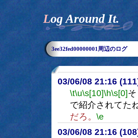
Log Around It.
3ee32fed00000001周辺のログ
03/06/08 21:16 (1
\t
\u
\s[10]
\h
\s[0]
そ
で紹介されてた
だろ。
\e
03/06/08 21:16 (1