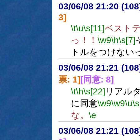
03/06/08 21:20 (1
3]
\t
\u
\s[11]
ベスト
っ！！
\w9
\h
\s[7]
トルをつけない
03/06/08 21:21 (1
票: 1]
[同意: 8]
\t
\h
\s[22]
リアル
に同意
\w9
\w9
\u
\s
な。
\e
03/06/08 21:21 (1