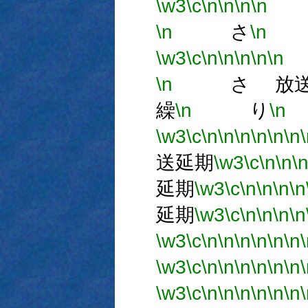
\w3
\c
\n
\n
\n
\n
\n
さ
\n
れ
\w3
\c
\n
\n
\n
\n
\n
\n
さ 放送
繰
\n
り
\n
\w3
\c
\n
\n
\n
\n
\n
\n
送延期
\w3
\c
\n
\n
\
延期
\w3
\c
\n
\n
\n
\n
延期
\w3
\c
\n
\n
\n
\n
\w3
\c
\n
\n
\n
\n
\n
\n
\w3
\c
\n
\n
\n
\n
\n
\n
\w3
\c
\n
\n
\n
\n
\n
\n