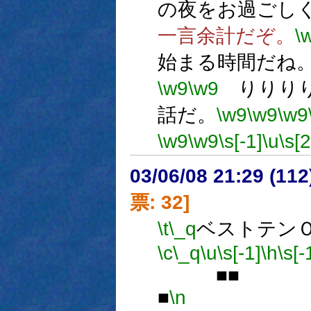
の夜をお過ごし
一言余計だぞ。
\
始まる時間だね
\w9
\w9
りりりり
話だ。
\w9
\w9
\w9
\w9
\w9
\s[-1]
\u
\s[
03/06/08 21:29 (1
票: 32]
\t
\_q
ベストテン
\c
\_q
\u
\s[-1]
\h
\s[-
■
■
\n
■