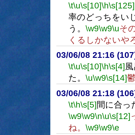
\t
\u
\s[10]
\h
\s[125]
率のどっちをい
う。
\w9
\w9
\u
そ
くるしかないや
03/06/08 21:16 (1
\t
\u
\s[10]
\h
\s[4]
風
た。
\u
\w9
\s[14]
03/06/08 21:18 (1
\t
\h
\s[5]
間に合っ
\w9
\w9
\n
\u
\s[12]
ね。
\w9
\w9
\e