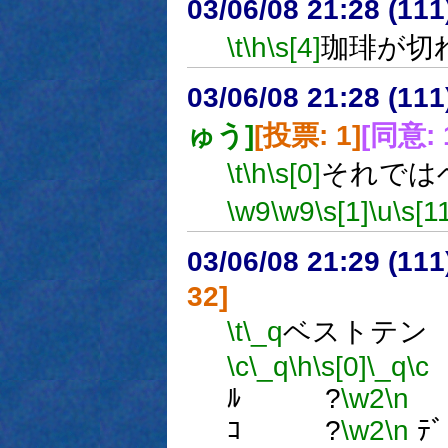
03/06/08 21:28 (1
\t
\h
\s[4]
珈琲が切
03/06/08 21:28 (1
ゅう]
[投票: 1]
[同意: 
\t
\h
\s[0]
それでは
\w9
\w9
\s[1]
\u
\s[1
03/06/08 21:29 (1
32]
\t
\_q
ベストテン
\c
\_q
\h
\s[0]
\_q
\c
ﾙ ?
\w2
\n
ｺ ?
\w2
\n