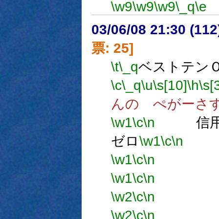
\w9
\w9
\w9
\_q
\e
03/06/08 21:30 (1
票: 25]
\t
\_q
ベストテン
\c
\_q
\u
\s[10]
\h
\s[
んの ぺがーさ
\w1
\c
\n
信用
ゼロ
\w1
\c
\n
信
\w1
\c
\n
信
\w1
\c
\n
信
\w2
\c
\n
信
\w2
\c
\n
信