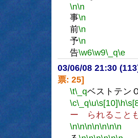
\n
\n
事
\n
前
\n
予
\n
告
\w6
\w9
\_q
\e
03/06/08 21:30 (1
票: 25]
\t
\_q
ベストテン
\c
\_q
\u
\s[10]
\h
\s[
ー られること
\n
\n
\n
\n
\n
\n
\n