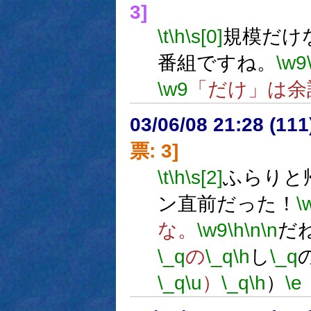
3]
\t
\h
\s[0]
規模だけ
番組ですね。
\w9
\w9
「だけ」は余
03/06/08 21:28 (1
票: 3]
\t
\h
\s[2]
ふらりと
ン直前だった！
\
な。
\w9
\h
\n
\n
だ
\_q
の
\_q
\h
し
\_q
\_q
\u
）
\_q
\h
）
\e