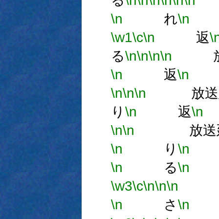
る
\n
\n
\n
\n
\n
\n
\n
れ
\n
\w1
\c
\n
返
\
る
\n
\n
\n
\n
放
\n
返
\n
\n
\n
\n
放送
り
\n
返
\n
\n
\n
放送延
\n
り
\n
\n
る
\n
放
\w3
\c
\n
\n
\n
\n
さ
\n