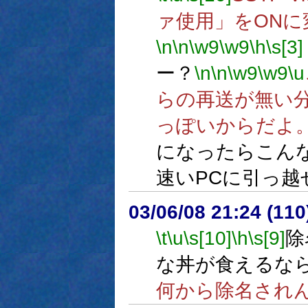
ァ使用」をONに
\n
\n
\w9
\w9
\h
\s[3]
ー？
\n
\n
\w9
\w9
\u
らの再送が無い
っぽいからだよ
になったらこん
速いPCに引っ越
03/06/08 21:24 (1
\t
\u
\s[10]
\h
\s[9]
除
な丼が食えるなら
何から除名され