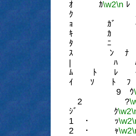
ｵ ｶ
\w2
\n
ｸ 
ｮ ｶﾞ 
ｷ ｶ 
ﾀ ﾆ
ｽ ﾝ 
| ﾊ ﾊ
ﾑ ﾄ ﾚ ｸ
ｲ ｿ ﾄ ﾌ 
9 ｳ
2 ?
\
ｼﾞ ｸ
\w2
\
1 ･ ｯ
\w2
\
2 ･ ｬ
\w2
\