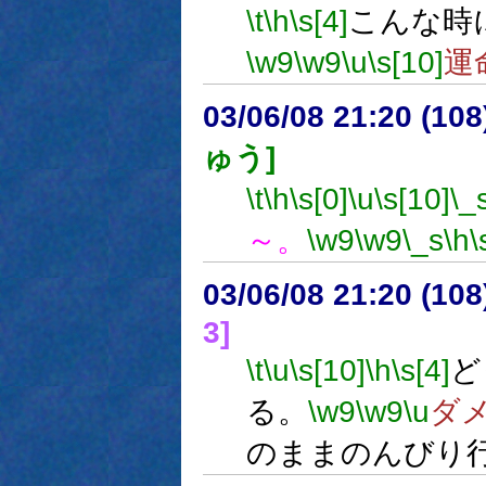
\t
\h
\s[4]
こんな時
\w9
\w9
\u
\s[10]
運
03/06/08 21:20 (1
ゅう]
\t
\h
\s[0]
\u
\s[10]
\_
～。
\w9
\w9
\_s
\h
\
03/06/08 21:20 (1
3]
\t
\u
\s[10]
\h
\s[4]
ど
る。
\w9
\w9
\u
ダ
のままのんびり