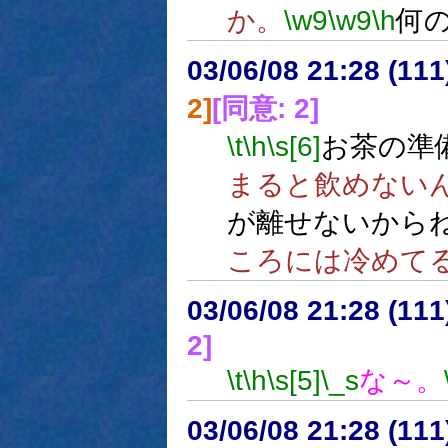
か。
\w9
\w9
\h
何
03/06/08 21:28 (1
2]
[同意: 2]
\t
\h
\s[6]
お茶の準
まると飲めない
が離せないから
ころには冷めて
03/06/08 21:28 (1
2]
\t
\h
\s[5]
\_s
な～。
03/06/08 21:28 (1