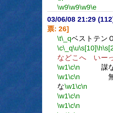
\w9
\w9
\w9
\e
03/06/08 21:29 (1
票: 26]
\t
\_q
ベストテン
\c
\_q
\u
\s[10]
\h
\s[
などこへ いー
\w1
\c
\n
謀
\w1
\c
\n
無謀
な
\w1
\c
\n
無
\w1
\c
\n
無
\w1
\c
\n
無