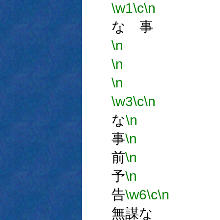
\w1
\c
\n
な 事
\n
\n
\n
\w3
\c
\n
な
\n
事
\n
前
\n
予
\n
告
\w6
\c
\n
無謀な