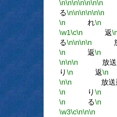
\n
\n
\n
\n
\n
\n
\n
る
\n
\n
\n
\n
\n
\n
\n
れ
\n
\w1
\c
\n
返
\
る
\n
\n
\n
\n
放
\n
返
\n
\n
\n
\n
放送
り
\n
返
\n
\n
\n
放送延
\n
り
\n
\n
る
\n
放
\w3
\c
\n
\n
\n