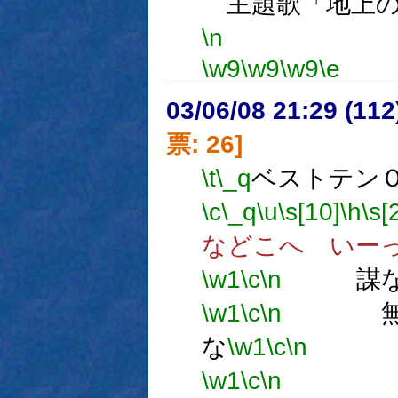
主題歌「地上の
\n
中
\w9
\w9
\w9
\e
03/06/08 21:29 (1
票: 26]
\t
\_q
ベストテン
\c
\_q
\u
\s[10]
\h
\s[
などこへ いー
\w1
\c
\n
謀
\w1
\c
\n
無謀
な
\w1
\c
\n
無
\w1
\c
\n
無