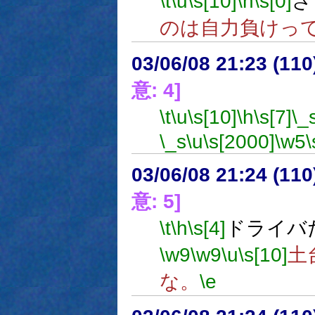
\t
\u
\s[10]
\h
\s[0]
さ
のは自力負けっ
03/06/08 21:23 (1
意: 4]
\t
\u
\s[10]
\h
\s[7]
\_
\_s
\u
\s[2000]
\w5
\
03/06/08 21:24 (1
意: 5]
\t
\h
\s[4]
ドライバ
\w9
\w9
\u
\s[10]
土
な。
\e