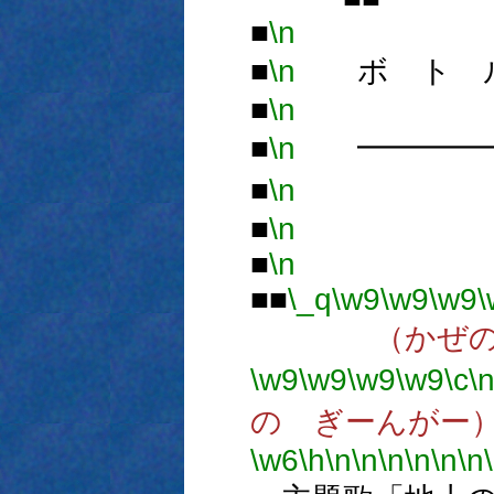
■
\n
■
■
\n
ボ ト ル
■
\n
■
\n
━━━━━
■
\n
ト
■
\n
■
\n
■■
\_q
\w9
\w9
\w9
\
（かぜのなか
\w9
\w9
\w9
\w9
\c
\
の ぎーんがー
\w6
\h
\n
\n
\n
\n
\n
\n