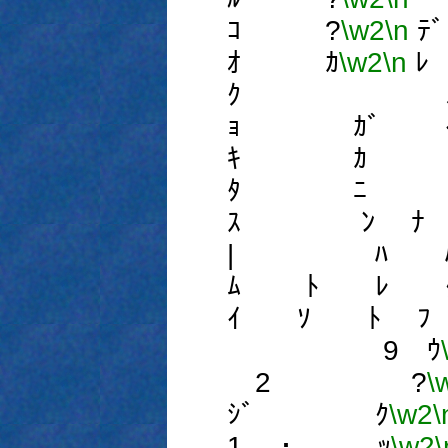
ｺ ?
\w2
\n
ｵ ｶ
\w2
\n
ｸ 
ｮ ｶﾞ 
ｷ ｶ 
ﾀ ﾆ
ｽ ﾝ 
| ﾊ ﾊ
ﾑ ﾄ ﾚ ｸ
ｲ ｿ ﾄ ﾌ 
9 ｳ
2 ?
\
ｼﾞ ｸ
\w2
\
1 ･ ｯ
\w2
\