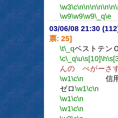
\w3
\c
\n
\n
\n
\n
\n
\n
\w9
\w9
\w9
\_q
\e
03/06/08 21:30 (1
票: 25]
\t
\_q
ベストテン
\c
\_q
\u
\s[10]
\h
\s[
んの ぺがーさ
\w1
\c
\n
信用
ゼロ
\w1
\c
\n
信
\w1
\c
\n
信
\w1
\c
\n
信