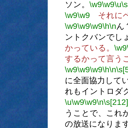
ソン。
\w9
\w9
\u
\
\w9
\w9
それにベ
\w9
\w9
\w9
\h
\n
ん
ントクバンでし
かっている。
\w9
するかって言う
\w9
\w9
\w9
\h
\n
\s[
に全面協力して
れもイントロダ
\u
\w9
\w9
\n
\s[212
うことで、これ
の放送になりま