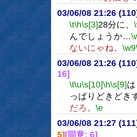
03/06/08 21:26 (1
\t
\h
\s[3]
28分に、
んでしょうか…
\
ないにゃね。
\w9
03/06/08 21:26 (1
16]
\t
\u
\s[10]
\h
\s[9]
は
っぱりどきどき
だろ。
\e
03/06/08 21:27 (1
5]
[同意: 6]