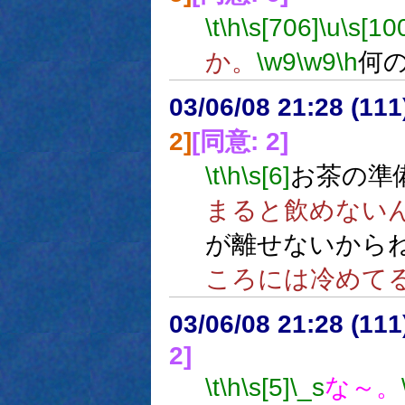
\t
\h
\s[706]
\u
\s[10
か。
\w9
\w9
\h
何
03/06/08 21:28 (1
2]
[同意: 2]
\t
\h
\s[6]
お茶の準
まると飲めない
が離せないから
ころには冷めて
03/06/08 21:28 (1
2]
\t
\h
\s[5]
\_s
な～。