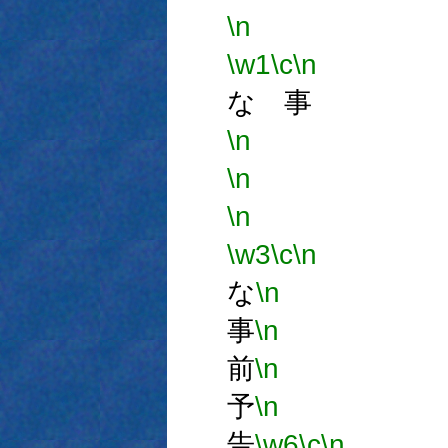
\n
\w1
\c
\n
な 事
\n
\n
\n
\w3
\c
\n
な
\n
事
\n
前
\n
予
\n
告
\w6
\c
\n