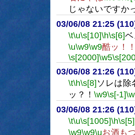
じゃないですか
03/06/08 21:25 (1
\t
\u
\s[10]
\h
\s[6]
ベ
\u
\w9
\w9
酷ッ！
\s[2000]
\w5
\s[20
03/06/08 21:26 (1
\t
\h
\s[8]
ソレは除
ッ？！
\w9
\s[-1]
\w
03/06/08 21:26 (1
\t
\u
\s[1005]
\h
\s[5]
\w9
\w9
\u
お酒も