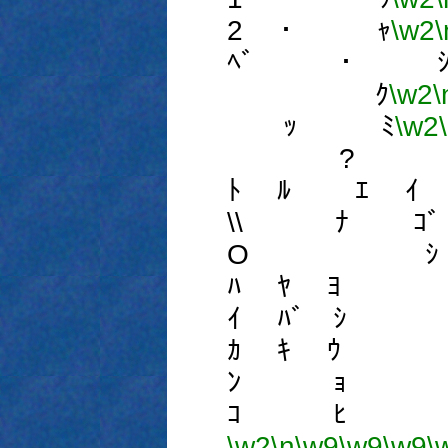
2 ･ ｬ
\w2
\
ﾍﾞ ･ ｼ
ｸ
\w2
\
ｯ ﾐ
\w2
? ｷ
ﾄ ﾙ ｴ ｲ
\\ ﾅ ｺﾞ
O ｼ 
ﾊ ﾔ ﾖ
ｲ ﾊﾞ ｼ
ｶ ｷ ｳ
ﾝ ｮ 
ｺ ﾋ 
\w2
\n
\w9
\w9
\w9
\