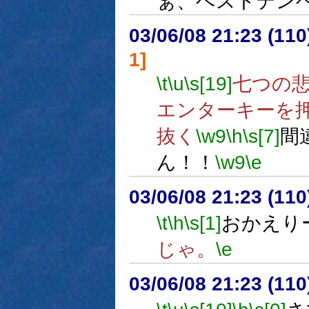
ぁ、ベストテン
03/06/08 21:23 (1
1]
\t
\u
\s[19]
七つの
エンターキーを
抜く
\w9
\h
\s[7]
間
ん！！
\w9
\e
03/06/08 21:23 (1
\t
\h
\s[1]
おかえり
じゃ。
\e
03/06/08 21:23 (1