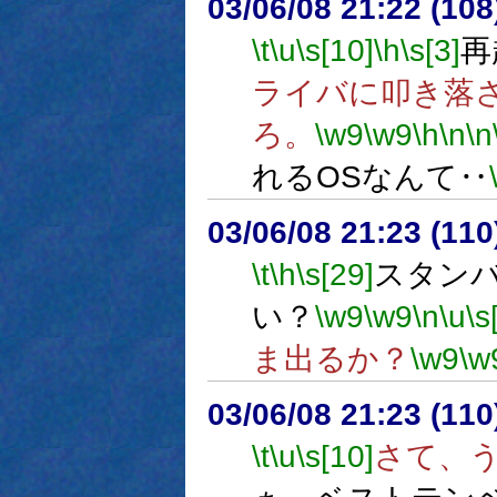
03/06/08 21:22 (1
\t
\u
\s[10]
\h
\s[3]
再
ライバに叩き落
ろ。
\w9
\w9
\h
\n
\n
れるOSなんて‥
03/06/08 21:23 (1
\t
\h
\s[29]
スタン
い？
\w9
\w9
\n
\u
\s
ま出るか？
\w9
\w
03/06/08 21:23 (1
\t
\u
\s[10]
さて、