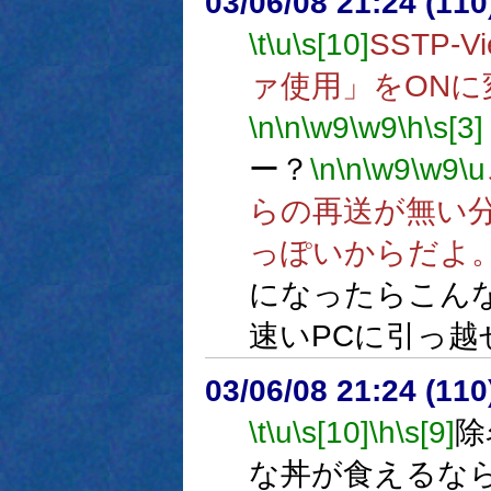
03/06/08 21:24 (1
\t
\u
\s[10]
SSTP-V
ァ使用」をONに
\n
\n
\w9
\w9
\h
\s[3]
ー？
\n
\n
\w9
\w9
\u
らの再送が無い
っぽいからだよ
になったらこん
速いPCに引っ越
03/06/08 21:24 (1
\t
\u
\s[10]
\h
\s[9]
除
な丼が食えるなら