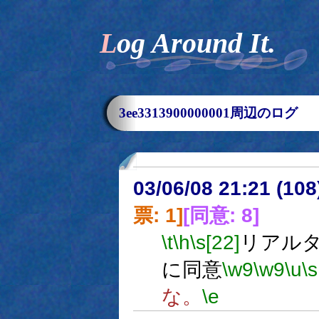
Log Around It.
3ee3313900000001周辺のログ
03/06/08 21:21 (1
票: 1]
[同意: 8]
\t
\h
\s[22]
リアル
に同意
\w9
\w9
\u
\s
な。
\e