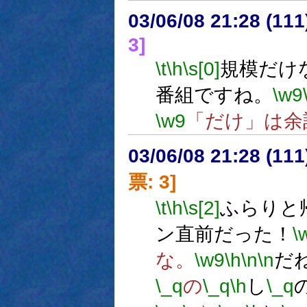
03/06/08 21:28 (1
3]
\t
\h
\s[0]
規模だけ
番組ですね。
\w9
\w9
「だけ」は余
03/06/08 21:28 (1
票: 3]
\t
\h
\s[2]
ふらりと
ン直前だった！
\
な。
\w9
\h
\n
\n
だ
\_q
の
\_q
\h
し
\_q