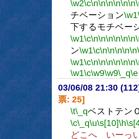
\w2
\c
\n
\n
\n
\n
\n
\n
チベーション
\w1
下するモチベー
\w1
\c
\n
\n
\n
\n
\n
\n
ン
\w1
\c
\n
\n
\n
\n
\n
\w1
\c
\n
\n
\n
\n
\n
\n
\w1
\c
\w9
\w9
\_q
\e
03/06/08 21:30 (1
票: 25]
\t
\_q
ベストテン
\c
\_q
\u
\s[10]
\h
\s[
どこへ いーっ