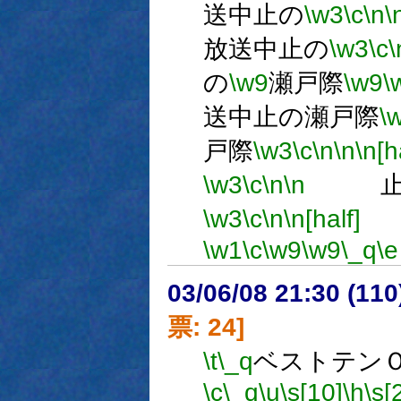
送中止の
\w3
\c
\n
\
放送中止の
\w3
\c
\
の
\w9
瀬戸際
\w9
\
送中止の瀬戸際
\
戸際
\w3
\c
\n
\n
\n[h
\w3
\c
\n
\n
止の
\w3
\c
\n
\n[half]
\w1
\c
\w9
\w9
\_q
\e
03/06/08 21:30 (1
票: 24]
\t
\_q
ベストテン
\c
\_q
\u
\s[10]
\h
\s[