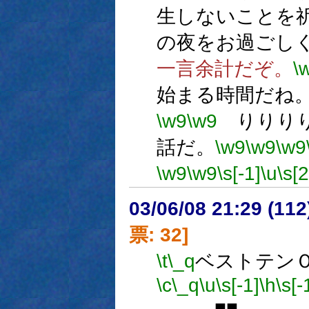
生しないことを
の夜をお過ごし
一言余計だぞ。
\
始まる時間だね
\w9
\w9
りりりり
話だ。
\w9
\w9
\w9
\w9
\w9
\s[-1]
\u
\s[
03/06/08 21:29 (1
票: 32]
\t
\_q
ベストテン
\c
\_q
\u
\s[-1]
\h
\s[-
■