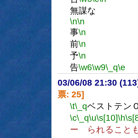
無謀な
\n
\n
事
\n
前
\n
予
\n
告
\w6
\w9
\_q
\e
03/06/08 21:30 (1
票: 25]
\t
\_q
ベストテン
\c
\_q
\u
\s[10]
\h
\s[
ー られること