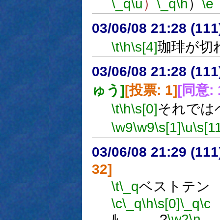
\_q
\u
）
\_q
\h
）
\e
03/06/08 21:28 (1
\t
\h
\s[4]
珈琲が切
03/06/08 21:28 (1
ゅう]
[投票: 1]
[同意: 
\t
\h
\s[0]
それでは
\w9
\w9
\s[1]
\u
\s[1
03/06/08 21:29 (1
32]
\t
\_q
ベストテン
\c
\_q
\h
\s[0]
\_q
\c
ﾙ ?
\w2
\n