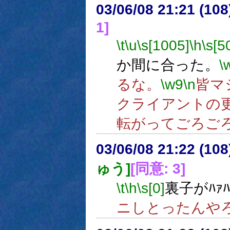
03/06/08 21:21 (1
1]
\t
\u
\s[1005]
\h
\s[5
か間に合った。
\
るな。
\w9
\n
皆マ
クライアントの
転がってごろご
03/06/08 21:22 (1
ゅう]
[同意: 3]
\t
\h
\s[0]
裏子がﾊｧ
ニしとったんや