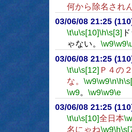
何から除名され
03/06/08 21:25 (1
\t
\u
\s[10]
\h
\s[3]
ド
ゃない。
\w9
\w9
\
03/06/08 21:25 (1
\t
\u
\s[12]
Ｐ４の
な。
\w9
\w9
\n
\h
\s
\w9
。
\w9
\w9
\e
03/06/08 21:25 (1
\t
\u
\s[10]
全日本
\
名にゃね
\w9
\h
\s[