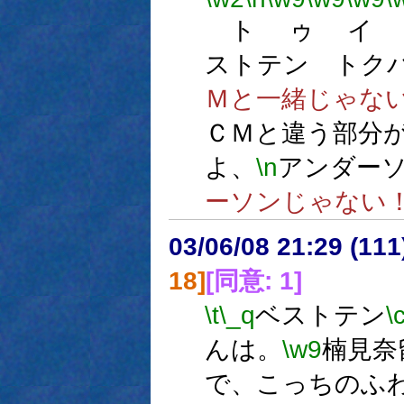
ト ゥ イ 
ストテン トク
Ｍと一緒じゃな
ＣＭと違う部分
よ、
\n
アンダー
ーソンじゃない
03/06/08 21:29 (1
18]
[同意: 1]
\t
\_q
ベストテン
\
んは。
\w9
楠見奈
で、こっちのふ