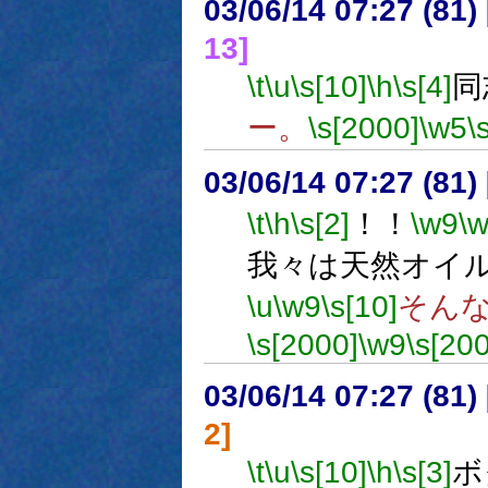
03/06/14 07:27 (8
13]
\t
\u
\s[10]
\h
\s[4]
同
ー。
\s[2000]
\w5
\
03/06/14 07:27 (8
\t
\h
\s[2]
！！
\w9
\
我々は天然オイ
\u
\w9
\s[10]
そん
\s[2000]
\w9
\s[20
03/06/14 07:27 (8
2]
\t
\u
\s[10]
\h
\s[3]
ボ