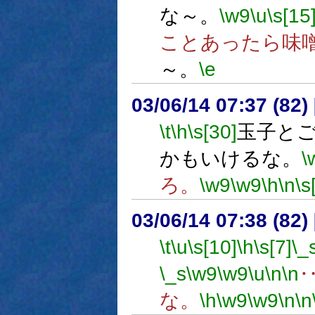
な～。
\w9
\u
\s[15
ことあったら味
～。
\e
03/06/14 07:37 (8
\t
\h
\s[30]
玉子と
かもいけるな。
\
ろ。
\w9
\w9
\h
\n
\s
03/06/14 07:38 (8
\t
\u
\s[10]
\h
\s[7]
\_
\_s
\w9
\w9
\u
\n
\n
な。
\h
\w9
\w9
\n
\n