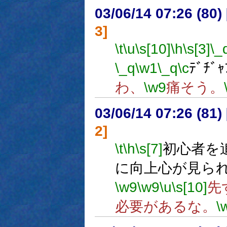
03/06/14 07:26 (8
3]
\t
\u
\s[10]
\h
\s[3]
\_
\_q
\w1
\_q
\c
ﾃﾞﾁﾞｬ
わ、
\w9
痛そう。
03/06/14 07:26 (8
2]
\t
\h
\s[7]
初心者を
に向上心が見ら
\w9
\w9
\u
\s[10]
先
必要があるな。
\