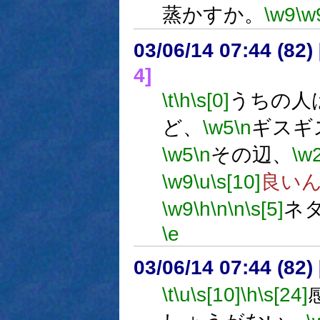
蒸かすか。
\w9
\w
03/06/14 07:44 (8
4]
\t
\h
\s[0]
うちの人
ど、
\w5
\n
ギスギ
\w5
\n
その辺、
\w
\w9
\u
\s[10]
良い
\w9
\h
\n
\n
\s[5]
ネ
\e
03/06/14 07:44 (8
\t
\u
\s[10]
\h
\s[24]