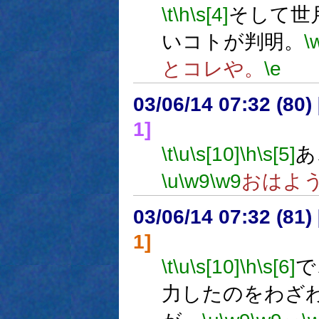
\t
\h
\s[4]
そして世
いコトが判明。
\
とコレや。
\e
03/06/14 07:32 (8
1]
\t
\u
\s[10]
\h
\s[5]
あ
\u
\w9
\w9
おはよ
03/06/14 07:32 (8
1]
\t
\u
\s[10]
\h
\s[6]
で
力したのをわざ