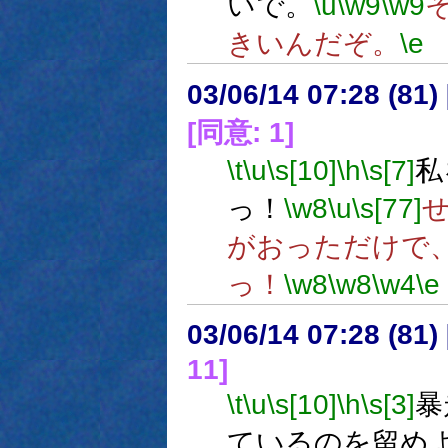
いで。
\u
\w9
\w9
きいんだぞ。
\e
03/06/14 07:28 (8
[同意: 1]
\t
\u
\s[10]
\h
\s[7]
私
っ！
\w8
\u
\s[77]
がおっただけで
っ！
\w8
\w8
\w4
\e
03/06/14 07:28 (8
11]
\t
\u
\s[10]
\h
\s[3]
暴
ているのを留め