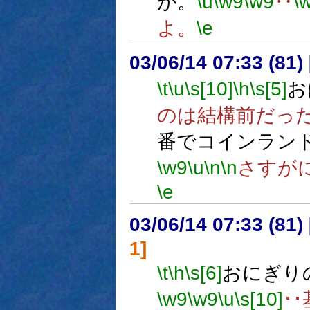
が。
\u
\w9
\w9
‥
\
よ。
\e
03/06/14 07:33 (8
\t
\u
\s[10]
\h
\s[5]
お
のは結構前だっ
番でコインラン
\w9
\u
\n
\n
さすが
\e
03/06/14 07:33 (8
1]
\t
\h
\s[6]
おにぎり
\w9
\w9
\u
\s[10]
･