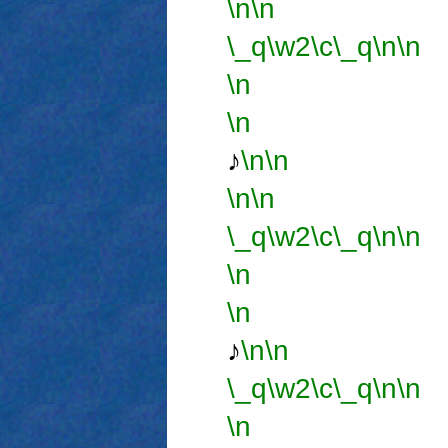
\n
\n
\_q
\w2
\c
\_q
\n
\n
\n
\n
♪
\n
\n
\n
\n
\_q
\w2
\c
\_q
\n
\n
\n
\n
オ
♪
\n
\n
\_q
\w2
\c
\_q
\n
\n
\n