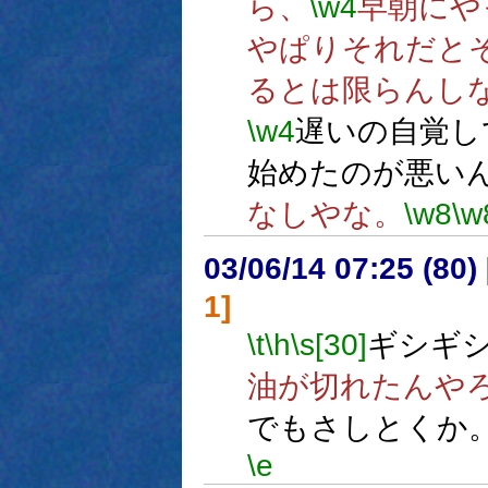
ら、
\w4
早朝にや
やぱりそれだと
るとは限らんし
\w4
遅いの自覚し
始めたのが悪い
なしやな。
\w8
\w
03/06/14 07:25 (8
1]
\t
\h
\s[30]
ギシギ
油が切れたんや
でもさしとくか
\e