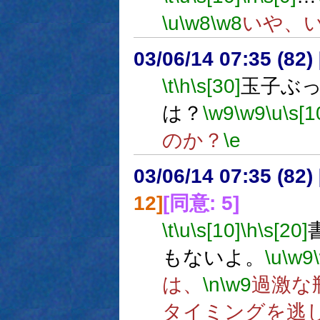
\u
\w8
\w8
いや、
03/06/14 07:35 (8
\t
\h
\s[30]
玉子ぶ
は？
\w9
\w9
\u
\s[1
のか？
\e
03/06/14 07:35 (8
12]
[同意: 5]
\t
\u
\s[10]
\h
\s[20]
もないよ。
\u
\w9
は、
\n
\w9
過激な
タイミングを逃