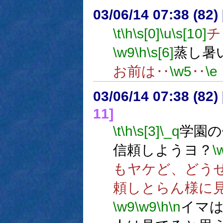
03/06/14 07:38 (8
\t
\h
\s[0]
\u
\s[10]
チ
\w9
\h
\s[6]
蒸し暑
お前は‥
\w5
‥
\e
03/06/14 07:38 (8
11]
\t
\h
\s[3]
\_q
学園
信頼しようヨ？
\
もヤケど、どう
頼しとらん様に
\w9
\w9
\h
\n
イマ