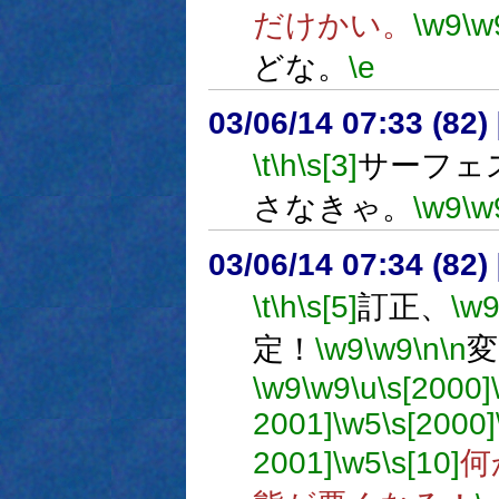
だけかい。
\w9
\w
どな。
\e
03/06/14 07:33 (8
\t
\h
\s[3]
サーフェ
さなきゃ。
\w9
\w
03/06/14 07:34 (8
\t
\h
\s[5]
訂正、
\w
定！
\w9
\w9
\n
\n
変
\w9
\w9
\u
\s[2000]
2001]
\w5
\s[2000]
2001]
\w5
\s[10]
何