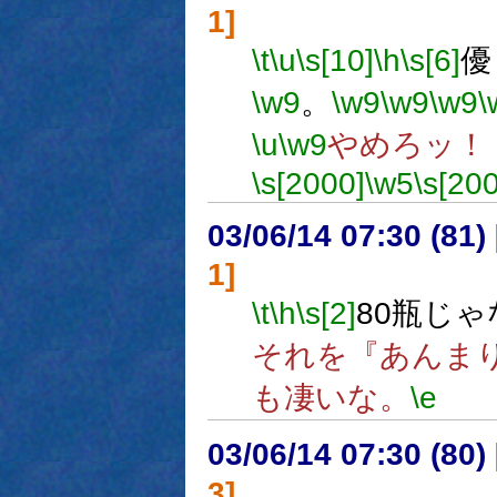
1]
\t
\u
\s[10]
\h
\s[6]
優
\w9
。
\w9
\w9
\w9
\
\u
\w9
やめろッ！
\s[2000]
\w5
\s[20
03/06/14 07:30 (8
1]
\t
\h
\s[2]
80瓶じゃ
それを『あんま
も凄いな。
\e
03/06/14 07:30 (8
3]