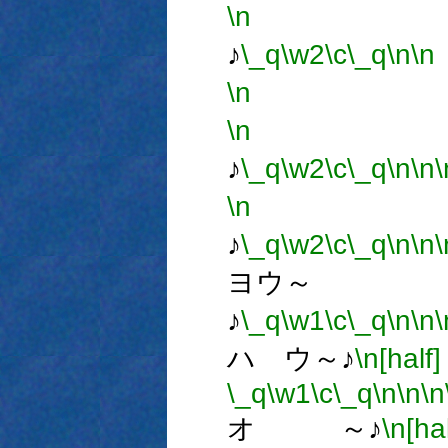
\n
オ 
♪
\_q
\w2
\c
\_q
\n
\n
\n
\n
オハ
♪
\_q
\w2
\c
\_q
\n
\n
\
\n
オハ
♪
\_q
\w2
\c
\_q
\n
\n
\
ヨウ～
♪
\_q
\w1
\c
\_q
\n
\n
\
ハ ウ～♪
\n[half]
\_q
\w1
\c
\_q
\n
\n
\n
オ ～♪
\n[hal