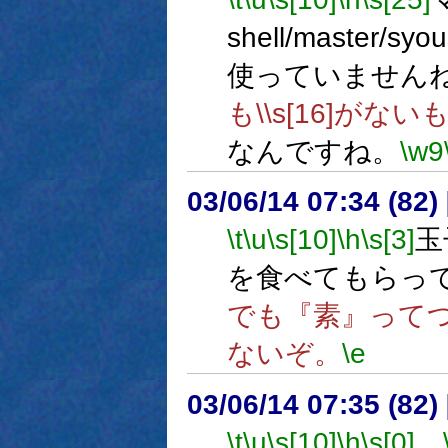
shell/master
使っていません
も\\s[16]がない
なんですね。
\w9
03/06/14 07:34 (8
\t
\u
\s[10]
\h
\s[3]
玉
を食べてもらっ
でも『素』って
ないぞ。
\e
03/06/14 07:35 (8
\t
\u
\s[10]
\h
\s[0]
…