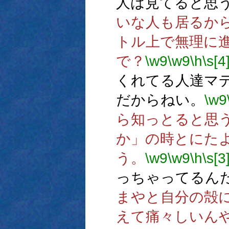
人は見てると思
いな人も居るか
トル上で無理に
で？
\w9
\w9
\h
\s[4
くれてる人達マ
だからねい。
\w9
ら知っとると思
か」の時とにた
う。
\w9
\w9
\h
\s[3
っちゃってるん
まやと自分の殻
えて痛々しいん