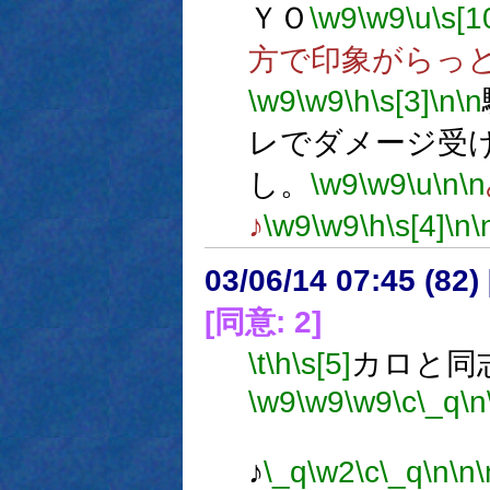
ＹＯ
\w9
\w9
\u
\s[1
方で印象がらっ
\w9
\w9
\h
\s[3]
\n
\n
レでダメージ受
し。
\w9
\w9
\u
\n
\n
♪
\w9
\w9
\h
\s[4]
\n
\
03/06/14 07:45 (8
[同意: 2]
\t
\h
\s[5]
カロと同
\w9
\w9
\w9
\c
\_q
\n
♪
\_q
\w2
\c
\_q
\n
\n
\