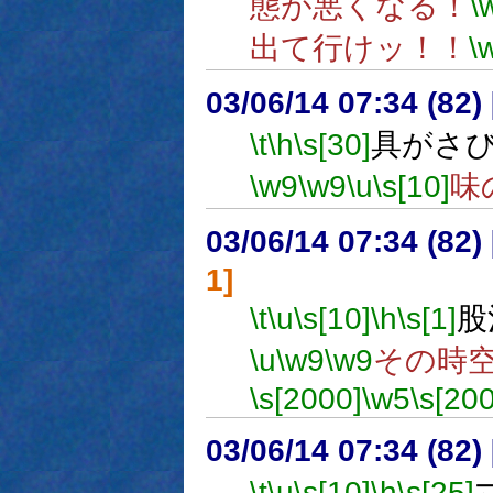
態が悪くなる！
\
出て行けッ！！
\
03/06/14 07:34 (8
\t
\h
\s[30]
具がさ
\w9
\w9
\u
\s[10]
味
03/06/14 07:34 (8
1]
\t
\u
\s[10]
\h
\s[1]
股
\u
\w9
\w9
その時
\s[2000]
\w5
\s[20
03/06/14 07:34 (8
\t
\u
\s[10]
\h
\s[25]