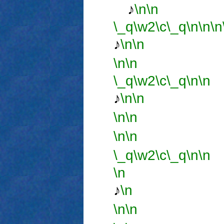
♪
\n
\n
\_q
\w2
\c
\_q
\n
\n
\n
♪
\n
\n
\n
\n
\_q
\w2
\c
\_q
\n
\n
♪
\n
\n
\n
\n
\n
\n
\_q
\w2
\c
\_q
\n
\n
\n
♪
\n
\n
\n