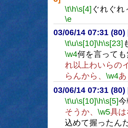
\t
\h
\s[4]
ぐれぐれ
\e
03/06/14 07:31 (8
\t
\u
\s[10]
\h
\s[23]
\w4
何を言っても
れ以上わいらの
らんから、
\w4
あ
03/06/14 07:31 (8
\t
\u
\s[10]
\h
\s[5]
今
そうか、
\w5
具は
込めて握ったん