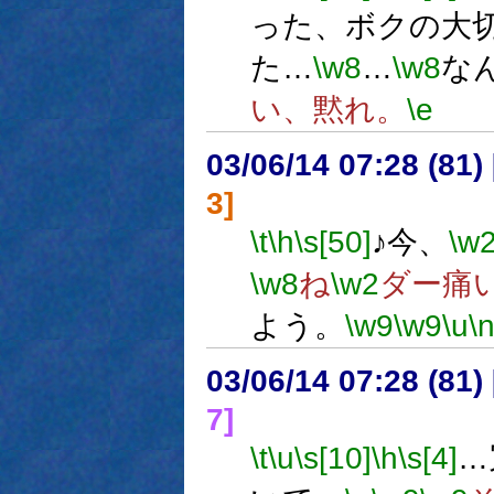
った、ボクの大
た…
\w8
…
\w8
な
い、黙れ。
\e
03/06/14 07:28 (8
3]
\t
\h
\s[50]
♪今、
\w
\w8
ね
\w2
ダー痛
よう。
\w9
\w9
\u
\
03/06/14 07:28 (8
7]
\t
\u
\s[10]
\h
\s[4]
…