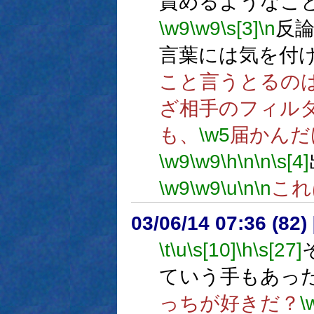
責めるようなこ
\w9
\w9
\s[3]
\n
反
言葉には気を付
こと言うとるの
ざ相手のフィル
も、
\w5
届かんだ
\w9
\w9
\h
\n
\n
\s[4]
\w9
\w9
\u
\n
\n
これ
03/06/14 07:36 (8
\t
\u
\s[10]
\h
\s[27]
ていう手もあっ
っちが好きだ？
\