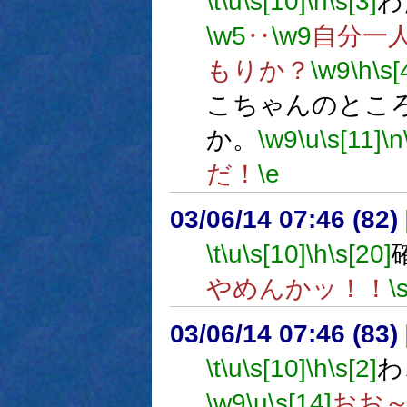
\t
\u
\s[10]
\h
\s[3]
わ
\w5
‥
\w9
自分一
もりか？
\w9
\h
\s[
こちゃんのとこ
か。
\w9
\u
\s[11]
\n
だ！
\e
03/06/14 07:46 (8
\t
\u
\s[10]
\h
\s[20]
やめんかッ！！
\
03/06/14 07:46 (8
\t
\u
\s[10]
\h
\s[2]
わ
\w9
\u
\s[14]
おお