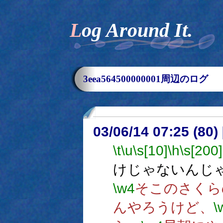
Log Around It.
3eea564500000001周辺のログ
03/06/14 07:25 (8
\t
\u
\s[10]
\h
\s[200]
けじゃないんじ
\w4
そこのさくら
んやろうけど、
\