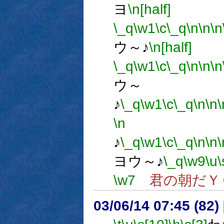
ヨ
\n[half]
\_q
\w1
\c
\_q
\n
\n
\n
ウ～♪
\n[half]
\_q
\w1
\c
\_q
\n
\n
\n
ウ～
♪
\_q
\w1
\c
\_q
\n
\n
\
\n
オハ
♪
\_q
\w1
\c
\_q
\n
\n
\
ヨウ～♪
\_q
\w9
\u
\
\w7
君の朝だＹ
03/06/14 07:45 (8