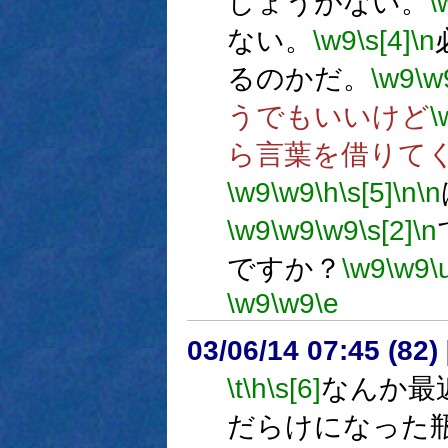
しょうがない。
\
ない。
\w9
\s[4]
\n
るのかだ。
\w9
\w
うでもいいけど
\
ら言葉を借りて
\w9
\w9
\h
\s[5]
\n
\n
\w9
\w9
\w9
\s[2]
\n
ですか？
\w9
\w9
\
\w9
\w9
\e
03/06/14 07:45 (8
\t
\h
\s[6]
なんか最
だらけになった