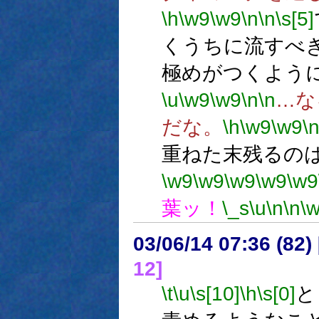
\h
\w9
\w9
\n
\n
\s[5]
くうちに流すべ
極めがつくよう
\u
\w9
\w9
\n
\n
…な
だな。
\h
\w9
\w9
\
重ねた末残るの
\w9
\w9
\w9
\w9
\w9
葉ッ！
\_s
\u
\n
\n
\
03/06/14 07:36 (8
12]
\t
\u
\s[10]
\h
\s[0]
と