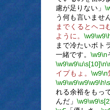
慮が足りない」
\
う何も言いませ
までくるとヘコ
ように。
\w9
\w9
\
まで冷たいボト
一緒です。
\w9
\n
\w9
\w9
\u
\s[10]
\n
\
イプもょ。
\w9
\n
\w9
\w9
\w9
\w9
\h
\
れる余裕をもっ
んだ」
\w9
\w9
\s[2