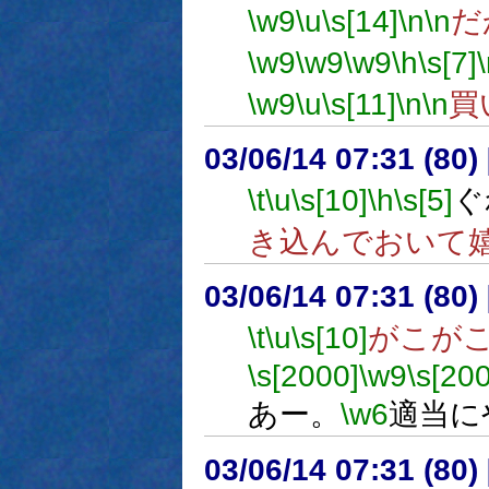
\w9
\u
\s[14]
\n
\n
だ
\w9
\w9
\w9
\h
\s[7]
\w9
\u
\s[11]
\n
\n
買
03/06/14 07:31 (8
\t
\u
\s[10]
\h
\s[5]
ぐ
き込んでおいて
03/06/14 07:31 (8
\t
\u
\s[10]
がこが
\s[2000]
\w9
\s[20
あー。
\w6
適当に
03/06/14 07:31 (8