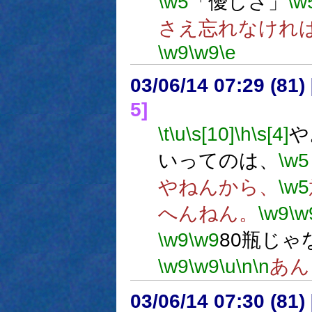
\w5
「優しさ」
\w
さえ忘れなけれ
\w9
\w9
\e
03/06/14 07:29 (8
5]
\t
\u
\s[10]
\h
\s[4]
や
いってのは、
\w5
やねんから、
\w5
へんねん。
\w9
\w
\w9
\w9
80瓶じゃ
\w9
\w9
\u
\n
\n
あん
03/06/14 07:30 (8