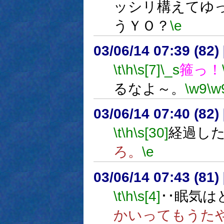
ッシリ構えてゆ
うＹＯ？
\e
03/06/14 07:39 (8
\t
\h
\s[7]
\_s
箍っ！
るなよ～。
\w9
\w
03/06/14 07:40 (8
\t
\h
\s[30]
経過し
ろ。
\e
03/06/14 07:43 (8
\t
\h
\s[4]
･･眠気は
かいってもうた