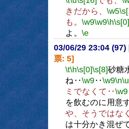
\t
\u
\s[16]
でも、
\
きだから、
\w5
\s
も。
\w9
\w9
\h
\s[0
よ。
\e
03/06/29 23:04 (9
票: 5]
\t
\h
\s[0]
\s[8]
砂糖
ね‥
\w9
‥
\w9
\n
\u
ミでなくて‥
\w9
を飲むのに用意
や、そうではな
は十分かき混ぜ