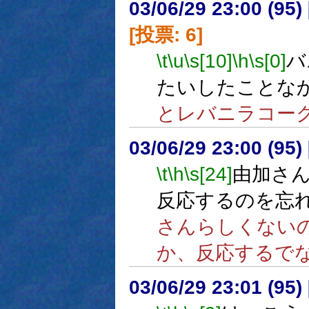
03/06/29 23:00 (9
[投票: 6]
\t
\u
\s[10]
\h
\s[0]
バ
たいしたことな
とレバニラコー
03/06/29 23:00 (9
\t
\h
\s[24]
由加さ
反応するのを忘
さんらしくない
か、反応するで
03/06/29 23:01 (9