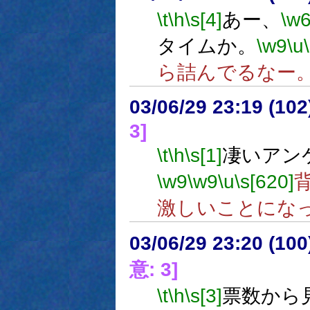
\t
\h
\s[4]
あー、
\w
タイムか。
\w9
\u
ら詰んでるなー
03/06/29 23:19 (1
3]
\t
\h
\s[1]
凄いアン
\w9
\w9
\u
\s[620]
激しいことにな
03/06/29 23:20 (1
意: 3]
\t
\h
\s[3]
票数から