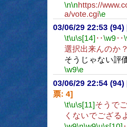
\n
\n
https://www.c
a/vote.cgi
\e
03/06/29 22:53 (9
\t
\u
\s[14]
‥
\w9
‥
選択出来んのか
そうじゃない評
\w9
\e
03/06/29 22:54 (9
票: 4]
\t
\u
\s[11]
そうで
くないでござる
\w9
\n
\w9
\u
\s[10]