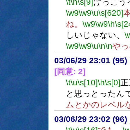
\t
\h
\s[9]
けっこう
\w9
\w9
\u
\s[620]
ね。
\w9
\w9
\h
\s[2
しいじゃない、
\
\w9
\w9
\u
\n
\n
やっ
03/06/29 23:01 (9
[同意: 2]
\t
\u
\s[10]
\h
\s[0]
正
と思っとったん
ムとかのレベル
03/06/29 23:02 (9