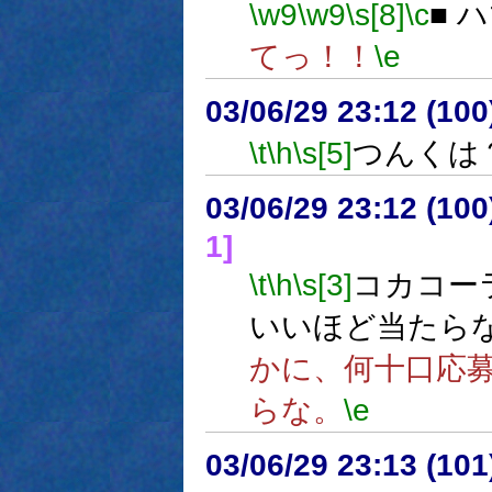
\w9
\w9
\s[8]
\c
■ 
てっ！！
\e
03/06/29 23:12 (1
\t
\h
\s[5]
つんくは
03/06/29 23:12 (1
1]
\t
\h
\s[3]
コカコー
いいほど当たら
かに、何十口応
らな。
\e
03/06/29 23:13 (1