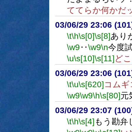
ててらか何かだ
03/06/29 23:06 (1
\t
\h
\s[0]
\s[8]
あり
\w9
‥
\w9
\n
今度
\u
\s[10]
\s[11]
どこ
03/06/29 23:06 (1
\t
\u
\s[620]
コムギ
\w9
\w9
\h
\s[80]
元
03/06/29 23:07 (1
\t
\h
\s[4]
もう勘弁