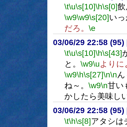
\t
\u
\s[10]
\h
\s[0]
飲
\w9
\w9
\s[20]
いっ
だろ。
\e
03/06/29 22:58 (9
\t
\u
\s[10]
\h
\s[43]
と。
\w9
\u
よりに
\w9
\h
\s[27]
\n
\n
ん
ね～。
\w9
\n
甘い
かしたら美味し
03/06/29 22:58 (9
\t
\h
\s[8]
アタシは