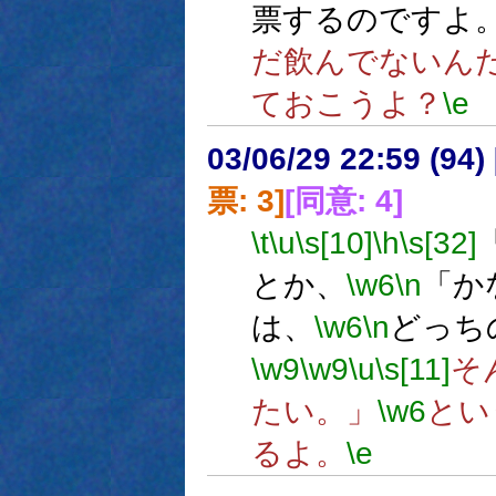
票するのですよ
だ飲んでないん
ておこうよ？
\e
03/06/29 22:59 (9
票: 3]
[同意: 4]
\t
\u
\s[10]
\h
\s[32]
とか、
\w6
\n
「か
は、
\w6
\n
どっち
\w9
\w9
\u
\s[11]
そ
たい。」
\w6
とい
るよ。
\e