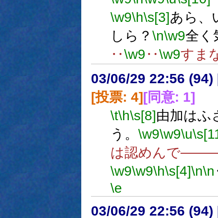
\w9
\h
\s[3]
あら、
しら？
\n
\w9
全く
‥
\w9
‥
\w9
すま
03/06/29 22:56 (9
[投票: 4]
[同意: 1]
\t
\h
\s[8]
由加はふ
う。
\w9
\w9
\u
\s[1
は認めんで――
\w9
\w9
\h
\s[4]
\n
\n
\e
03/06/29 22:56 (9