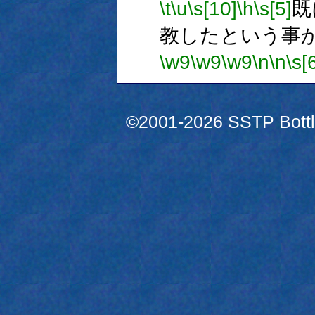
\t
\u
\s[10]
\h
\s[5]
既
教したという事
\w9
\w9
\w9
\n
\n
\s[
©2001-2026 SSTP Bottle 