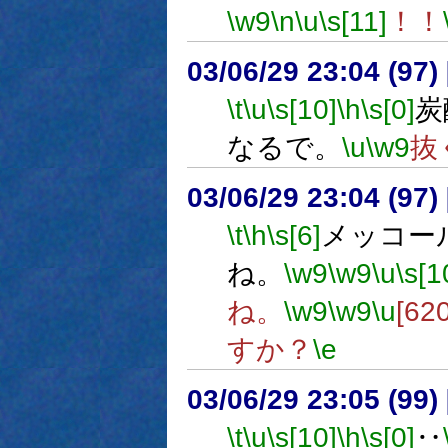
\w9
\n
\u
\s[11]
！！
03/06/29 23:04 (9
\t
\u
\s[10]
\h
\s[0]
炭
なるで。
\u
\w9
抜
03/06/29 23:04 (9
\t
\h
\s[6]
メッコー
ね。
\w9
\w9
\u
\s[1
ね。
\w9
\w9
\u
[620
すか？
\e
03/06/29 23:05 (9
\t
\u
\s[10]
\h
\s[0]
‥