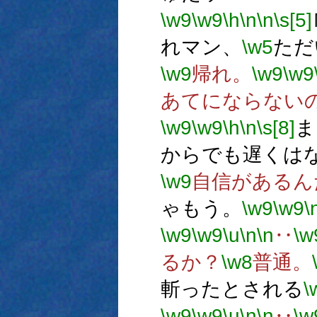
\w9
\w9
\h
\n
\n
\s[5]
れマン、
\w5
ただ
\w9
帰れ。
\w9
\w9
あてにならない
\w9
\w9
\h
\n
\s[8]
ま
からでも遅くは
\w9
自信があるん
ゃもう。
\w9
\w9
\
\w9
\w9
\u
\n
\n
‥
\w
るか？
\w8
普通。
斬ったとされる
\
\w9
\w9
\u
\n
\n
‥
\w