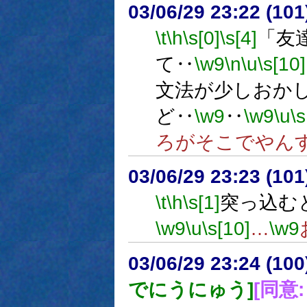
03/06/29 23:22 (1
\t
\h
\s[0]
\s[4]
「友
て‥
\w9
\n
\u
\s[10]
文法が少しおか
ど‥
\w9
‥
\w9
\u
\s
ろがそこでやん
03/06/29 23:23 (1
\t
\h
\s[1]
突っ込む
\w9
\u
\s[10]
…
\w9
03/06/29 23:24 (1
でにうにゅう]
[同意: 