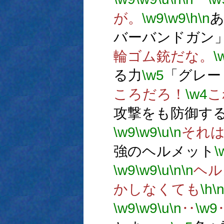
が。
\w9
\w9
\h
\n
バーバンドガン
輪ゴム銃だな。
\
る力
\w5
「グレー
ころだろ！
\w4
こ
攻撃をも防御す
\w9
\w9
\u
\n
それ
強のヘルメット
\
\w9
\w9
\u
\n
\n
ヘル
かしなくても
\h
\
\w9
\w9
\u
\n
‥
\w9