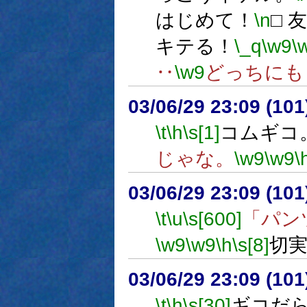
はじめて！
\n
□ 
キテる！
\_q
\w9
\
‥
\w9
どっちにも
03/06/29 23:09 (1
\t
\h
\s[1]
コムギコ
じゃな。
\w9
\w9
\
03/06/29 23:09 (1
\t
\u
\s[600]
「パン
\w9
\w9
\h
\s[8]
切
03/06/29 23:09 (1
\t
\h
\s[30]
ギコだ