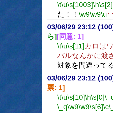
\t
\u
\s[1003]
\h
\s[2]
た！！
\w9
\w9
\u
･
03/06/29 23:12 (1
ら]
[同意: 1]
\t
\u
\s[11]
カロは
バルなんかに渡
対象を間違って
03/06/29 23:12 (1
票: 1]
\t
\u
\s[10]
\h
\s[0]
\_
\_q
\w9
\w9
\s[6]
\c
\