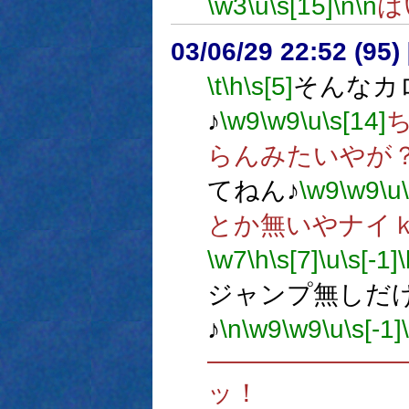
\w3
\u
\s[15]
\n
\n
は
03/06/29 22:52 (9
\t
\h
\s[5]
そんなカ
♪
\w9
\w9
\u
\s[14]
らんみたいやが
てねん♪
\w9
\w9
\u
とか無いやナイ
\w7
\h
\s[7]
\u
\s[-1]
\
ジャンプ無しだ
♪
\n
\w9
\w9
\u
\s[-1]
―――――――
ッ！