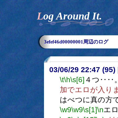
Log Around It.
3efef46d00000001周辺のログ
03/06/29 22:47 (9
\t
\h
\s[6]
４つ‥‥
加でエロが入り
はべつに真の方
\w9
\w9
\s[1]
\n
エ