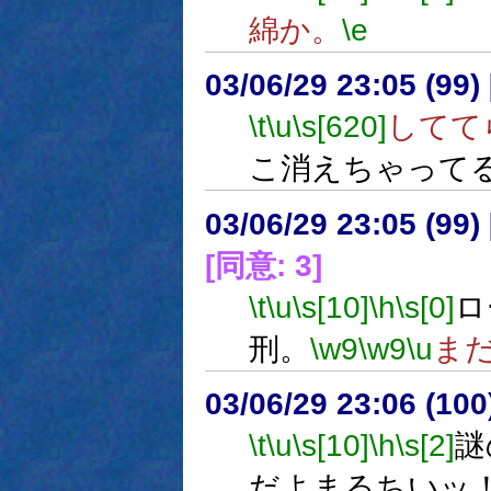
綿か。
\e
03/06/29 23:05 (9
\t
\u
\s[620]
してて
こ消えちゃって
03/06/29 23:05 (9
[同意: 3]
\t
\u
\s[10]
\h
\s[0]
ロ
刑。
\w9
\w9
\u
ま
03/06/29 23:06 (1
\t
\u
\s[10]
\h
\s[2]
謎
だよまるちいッ