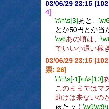
03/06/29 23:15 (1
4]
\t
\h
\s[3]
あと、
\w
とか50円とか当
\w6
あの頃は、
\w
でいい小遣い稼
03/06/29 23:15 (1
票: 26]
\t
\h
\s[-1]
\u
\s[10]
このままではマ
助けは来ないの
ゅたッ！
\w9
\w9
\