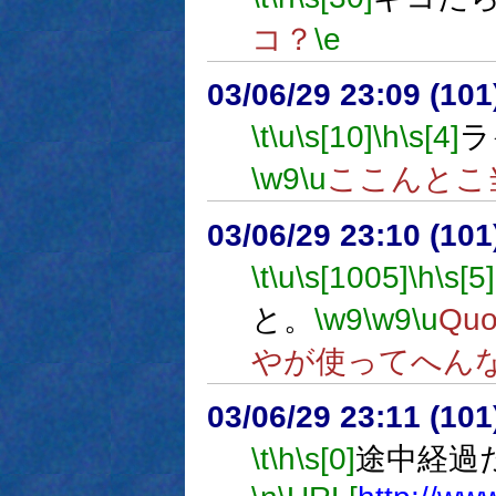
コ？
\e
03/06/29 23:09 (1
\t
\u
\s[10]
\h
\s[4]
ラ
\w9
\u
ここんとこ
03/06/29 23:10 (1
\t
\u
\s[1005]
\h
\s[5]
と。
\w9
\w9
\u
Q
やが使ってへん
03/06/29 23:11 (1
\t
\h
\s[0]
途中経過