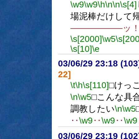
\w9
\w9
\h
\n
\n
\s[4]
場泥棒だけして
――――――ッ
\s[2000]
\w5
\s[20
\s[10]
\e
03/06/29 23:18 (1
22]
\t
\h
\s[110]
□けっ
\n
\w5
□こんな具
調教したい
\n
\w5
‥
\w9
‥
\w9
‥
\w9
03/06/29 23:19 (1