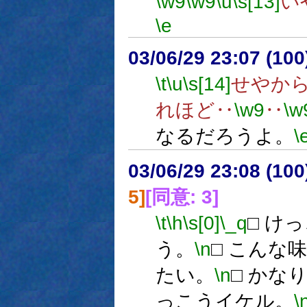
\w9
\w9
\u
\s[13]
い
\e
03/06/29 23:07 (1
\t
\u
\s[14]
せやか
れほど‥
\w9
‥
\w
なるだろうよ。
\
03/06/29 23:08 (1
5]
[同意: 3]
\t
\h
\s[0]
\_q
□ け
う。
\n
□ こんな
たい。
\n
□ かな
っこうイケル。
\