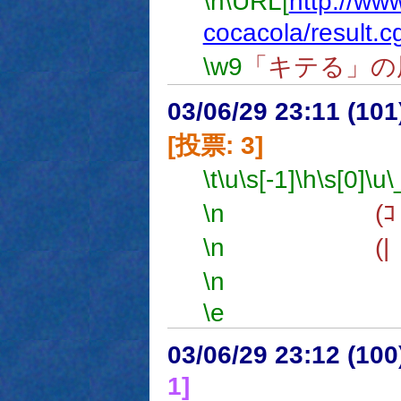
\n
\URL[
http://www
cocacola/result.cg
\w9
「キテる」の
03/06/29 23:11 (1
[投票: 3]
\t
\u
\s[-1]
\h
\s[0]
\u
\
\n
(ｺ ム
\n
(| |
\n
∪ 
\e
03/06/29 23:12 (1
1]