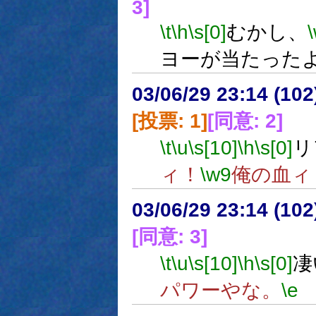
3]
\t
\h
\s[0]
むかし、
ヨーが当たった
03/06/29 23:14 (1
[投票: 1]
[同意: 2]
\t
\u
\s[10]
\h
\s[0]
リ
ィ！
\w9
俺の血ィ
03/06/29 23:14 (1
[同意: 3]
\t
\u
\s[10]
\h
\s[0]
凄
パワーやな。
\e