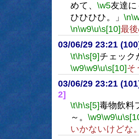
めて、
\w5
友達に
ひひひひ。」
\n
\
\n
\w9
\u
\s[10]
最後
03/06/29 23:21 (1
\t
\h
\s[9]
チェック
\w9
\w9
\u
\s[10]
そ
03/06/29 23:21 (1
2]
\t
\h
\s[5]
毒物飲料
～。
\w9
\w9
\u
\s[1
いかないけどな