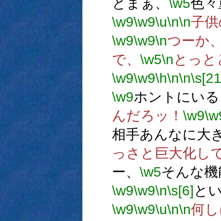
とまぁ、
\w5
色々
\w9
\w9
\u
\n
\n
子供
\w9
\w9
\n
つーか
で、
\w5
\n
とっと
\w9
\w9
\h
\n
\n
\s[21
\w9
ホントにいる
んだろッ！
\w9
\w
相手あんなに大
っさと巨大化し
ー、
\w5
そんな機
\w9
\w9
\n
\s[6]
と
\w9
\w9
\u
\n
\n
何し