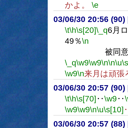
かよ。
\e
03/06/30 20:56 (9
\t
\h
\s[20]
\_q
6月
49％
\n
得票数
被同意数 
\_q
\w9
\w9
\n
\n
\u
\
\w9
\n
来月は頑張
03/06/30 20:57 (9
\t
\h
\s[70]
‥
\w9
‥
\w9
\w9
\n
\u
\s[10]
03/06/30 20:57 (8