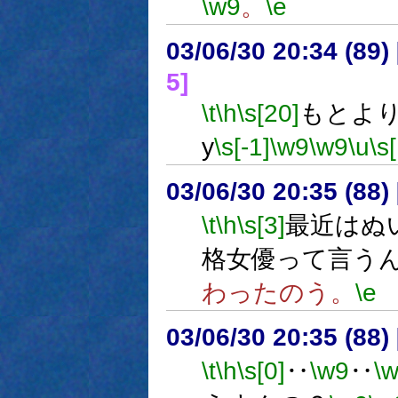
\w9
。
\e
03/06/30 20:34 (8
5]
\t
\h
\s[20]
もとよ
y
\s[-1]
\w9
\w9
\u
\s
03/06/30 20:35 (8
\t
\h
\s[3]
最近はぬ
格女優って言う
わったのう。
\e
03/06/30 20:35 (8
\t
\h
\s[0]
‥
\w9
‥
\