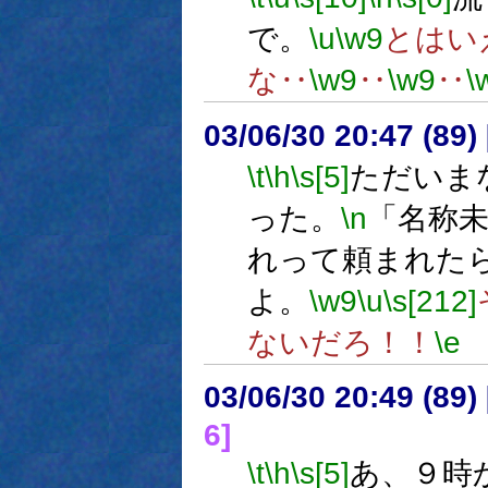
で。
\u
\w9
とはい
な‥
\w9
‥
\w9
‥
\
03/06/30 20:47 (8
\t
\h
\s[5]
ただいま
った。
\n
「名称
れって頼まれた
よ。
\w9
\u
\s[212]
ないだろ！！
\e
03/06/30 20:49 (8
6]
\t
\h
\s[5]
あ、９時