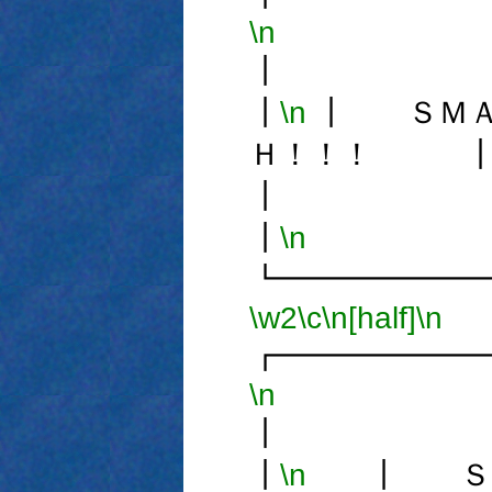
\n
┃
\n
┃ ＳＭＡ
Ｈ！！！ 
┃
\n
┗━━━━━━
\w2
\c
\n[half]
\n
┏━━━━━━
\n
┃
\n
┃ ＳＭ