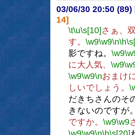
03/06/30 20:50 (8
14]
\t
\u
\s[10]
さぁ、
す。
\w9
\w9
\n
\h
\s
影ですね。
\w9
\w
に大人気、
\w9
\w
\w9
\w9
\n
おまけ
しいでしょう。
\
だきちさんのそ
きないのですが
ですか。
\w9
\w9
\w9
\w9
\n
\h
\s[20]