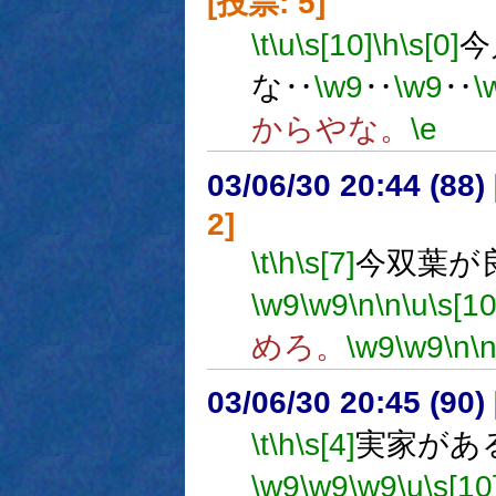
[投票: 5]
\t
\u
\s[10]
\h
\s[0]
今
な‥
\w9
‥
\w9
‥
\
からやな。
\e
03/06/30 20:44 (8
2]
\t
\h
\s[7]
今双葉が
\w9
\w9
\n
\n
\u
\s[10
めろ。
\w9
\w9
\n
\
03/06/30 20:45 (9
\t
\h
\s[4]
実家があ
\w9
\w9
\w9
\u
\s[10