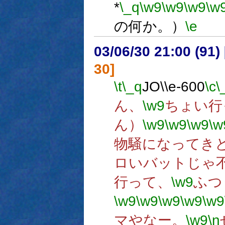
*
\_q
\w9
\w9
\w9
\w
の何か。）
\e
03/06/30 21:00 (9
30]
\t
\_q
JO\\e-600
\c
\
ん、
\w9
ちょい行
ん）
\w9
\w9
\w9
\w
物騒になってき
ロいバットじゃ不
行って、
\w9
ふつ
\w9
\w9
\w9
\w9
\w9
マやなー。
\w9
\n