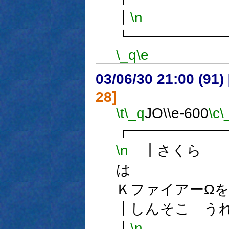
┃
\n
┗━━━━━━
\_q
\e
03/06/30 21:00 (9
28]
\t
\_q
JO\\e-600
\c
\
┏━━━━━━
\n
┃さくら
は
Ｋファイアー
┃しんそこ
┃
\n