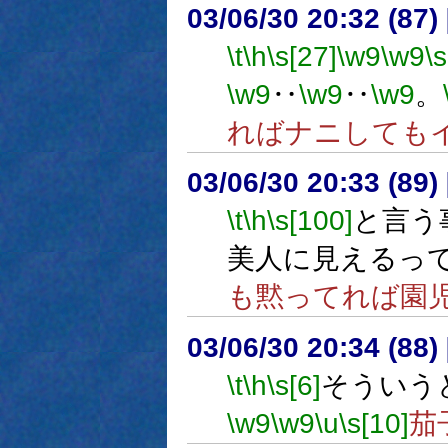
03/06/30 20:32 (8
\t
\h
\s[27]
\w9
\w9
\s
\w9
‥
\w9
‥
\w9
。
ればナニしても
03/06/30 20:33 (8
\t
\h
\s[100]
と言う
美人に見えるっ
も黙ってれば園
03/06/30 20:34 (8
\t
\h
\s[6]
そういう
\w9
\w9
\u
\s[10]
茄