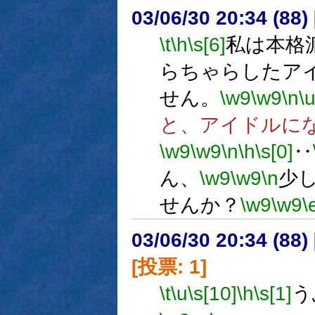
03/06/30 20:34 (8
\t
\h
\s[6]
私は本格
らちゃらしたア
せん。
\w9
\w9
\n
\
と、アイドルに
\w9
\w9
\n
\h
\s[0]
‥
ん、
\w9
\w9
\n
少
せんか？
\w9
\w9
\
03/06/30 20:34 (8
[投票: 1]
\t
\u
\s[10]
\h
\s[1]
う