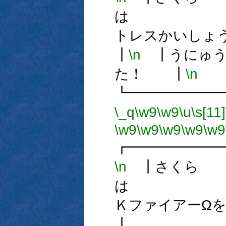
は
トレスかい
┃
\n
┃うにゅう
た！ ┃
\n
┗━━━━━━
\_q
\w9
\w9
\u
\s[11]
\w9
\w9
\w9
\w9
\w9
┏━━━━━━
\n
┃さくら
は
Ｋファイアー