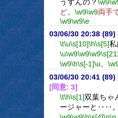
うすんの？
\w9
\w
ど。
\w9
\w9
両手
\w9
\w9
\e
03/06/30 20:38 (8
\t
\u
\s[10]
\h
\s[5]
私
\u
\w9
\w9
\w9
\s[21
\w9
\h
\s[-1]
\u
。
\w
03/06/30 20:41 (8
[同意: 3]
\t
\h
\s[1]
双葉ちゃ
ージャーと‥‥
\w9
\w9
\h
\s[4]
\n
\n