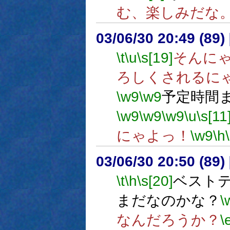
む、楽しみだな
03/06/30 20:49 (8
\t
\u
\s[19]
そんに
ろしくされるに
\w9
\w9
予定時間
\w9
\w9
\w9
\u
\s[11
にゃよっ！
\w9
\h
03/06/30 20:50 (8
\t
\h
\s[20]
ベスト
まだなのかな？
\
なんだろうか？
\