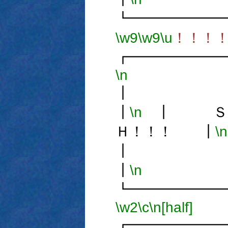
┗━━━━━━
\w9
\w9
\u
！！！
┏━━━━━━
\n
┃
\n
┃ ＳＭ
Ｈ！！！ ┃
\n
┃
\n
┗━━━━━━
\w2
\c
\n[half]
┏━━━━━━