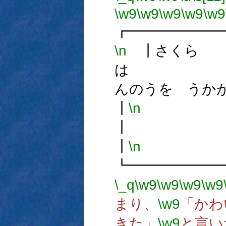
\w9
\w9
\w9
\w9
\w9
┏━━━━━━
\n
┃さくら
は
んのうを 
┃
\n
┃
\n
┗━━━━━━
\_q
\w9
\w9
\w9
\w9
まり、
\w9
「かわ
きた」
\w9
と言い