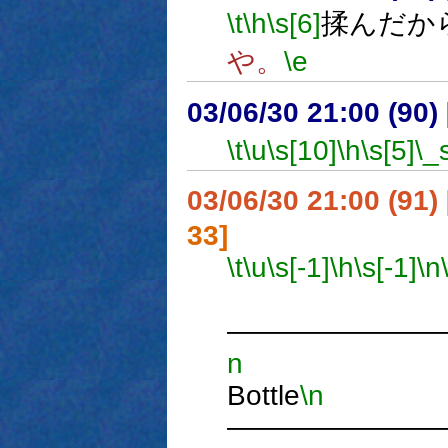
\t
\h
\s[6]
揉んだか
や。
\e
03/06/30 21:00 (9
\t
\u
\s[10]
\h
\s[5]
\_
03/06/30 21:00 (9
33]
\t
\u
\s[-1]
\h
\s[-1]
\n
―――――――
n
S
Bottle
\n
―――――――