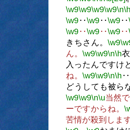
\w9
\w9
\w9
\w9
\n
\
\w9
‥
\w9
‥
\w9
‥
\w9
‥
\w9
‥
\w9
‥
きちさん。
\w9
\w
ん。
\w9
\w9
\n
\h
入ったんですけ
ね。
\w9
\w9
\n
\h
‥
どうしても被ら
\w9
\w9
\n
\u
当然で
ーですからね。
\
苦情が殺到しま