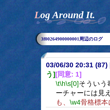
Log Around It.
3f00264900000001周辺のログ
03/06/30 20:31 (8
う]
[同意: 1]
\t
\h
\s[0]
そういう
ーチャーには見
も、
\w4
骨格標本