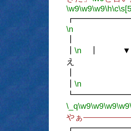
\w9
\w9
\w9
\h
\c
\s[5
┏━━━━━━
\n
┃
\n
┃ ▼
え 
┃
\n
┗━━━━━━
\_q
\w9
\w9
\w9
\w9
やぁ―――――
┏━━━━━━