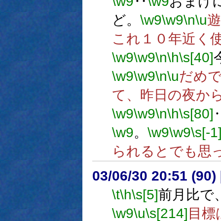
\w9
‥
\w9
おまけ
ど。
\w9
\w9
\n
\u
これ１０年近く
\w9
\w9
\n
\h
\s[40]
\w9
\w9
\n
\u
だめ
て、昨日の夜か
\w9
\w9
\n
\h
\s[80]
\w9
。
\w9
\w9
\s[-1
られるとでも思
03/06/30 20:51 (9
\t
\h
\s[5]
前月比で
\w9
\u
\s[214]
目標