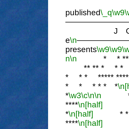
published
\_q
\w9
\
―――――――
J O 
e
\n
――――――
presents
\w9
\w9
\
n
\n
* * *** ****
** ** * * * *
* * * ***** ***
* * * * * *
\n[
*
\w3
\c
\n
\n
* * **
****
\n[half]
** *
*
\n[half]
* * * 
****
\n[half]
* * 