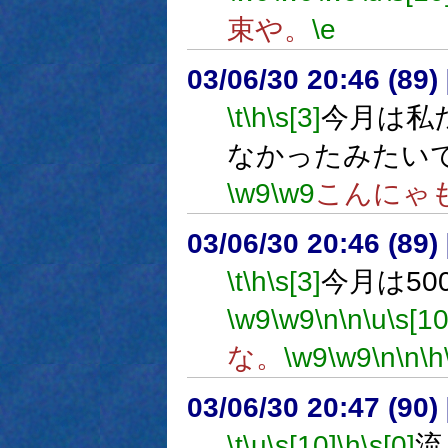
束や。
\e
03/06/30 20:46 (8
\t
\h
\s[3]
今月は私
なかったみたい
\w9
\w9
こんにゃ
03/06/30 20:46 (8
\t
\h
\s[3]
今月は50
\w9
\w9
\n
\n
\u
\s[10
な。
\w9
\w9
\n
\n
\h
03/06/30 20:47 (9
\t
\u
\s[10]
\h
\s[0]
流