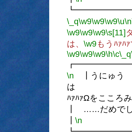
┗━━━━━━
\_q
\w9
\w9
\w9
\u
\n
\w9
\w9
\w9
\s[11]
は、
\w9
もうﾊｧﾊ
\w9
\w9
\w9
\h
\c
\_q
┏━━━━━━
\n
┃うにゅう
は
ﾊｧﾊｧΩを
┃ …
┃
\n
┗━━━━━━