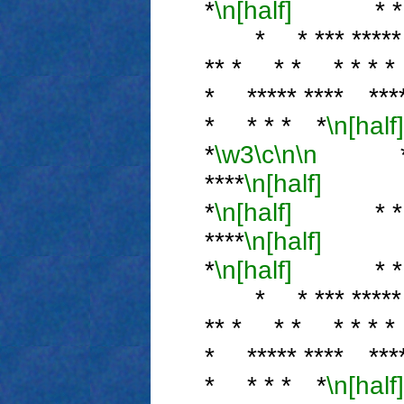
*
\n[half]
* * *** 
* * *** ***** * 
** * * * * * * 
* ***** **** ***
* * * * *
\n[half]
*
\w3
\c
\n
\n
* * **
****
\n[half]
** *
*
\n[half]
* * * 
****
\n[half]
* * 
*
\n[half]
* * *** 
* * *** ***** * 
** * * * * * * 
* ***** **** ***
* * * * *
\n[half]