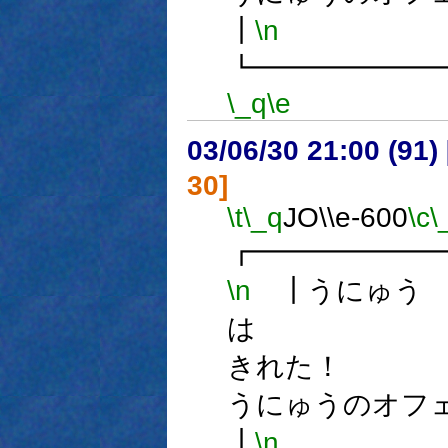
┃
\n
┗━━━━━━
\_q
\e
03/06/30 21:00 (9
30]
\t
\_q
JO\\e-600
\c
\
┏━━━━━━
\n
┃うにゅう
は
きれ
うにゅうのオフ
┃
\n