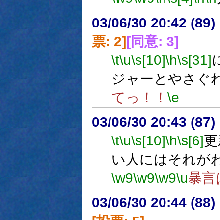
03/06/30 20:42 (8
票: 2]
[同意: 3]
\t
\u
\s[10]
\h
\s[31]
ジャーとやさぐ
てっ！！
\e
03/06/30 20:43 (8
\t
\u
\s[10]
\h
\s[6]
更
い人にはそれが
\w9
\w9
\w9
\u
暴言
03/06/30 20:44 (8