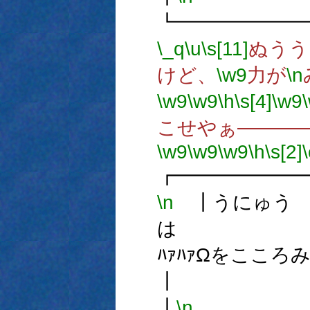
┗━━━━━━
\_q
\u
\s[11]
ぬうう
けど、
\w9
力が
\n
\w9
\w9
\h
\s[4]
\w9
こせやぁ―――
\w9
\w9
\w9
\h
\s[2]
\
┏━━━━━━
\n
┃うにゅう
は
ﾊｧﾊｧΩを
┃
\n