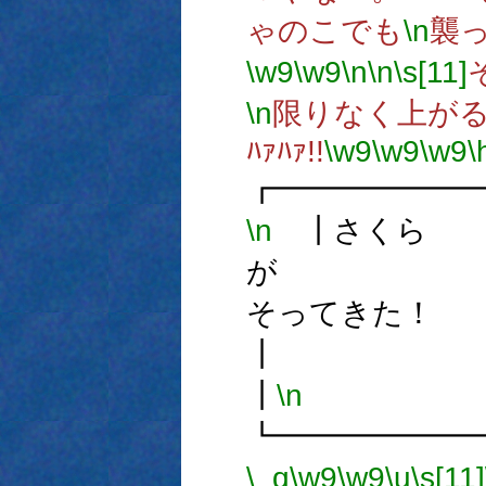
ゃのこでも
\n
襲
\w9
\w9
\n
\n
\s[11]
\n
限りなく上が
ﾊｧﾊｧ!!
\w9
\w9
\w9
\
┏━━━━━━
\n
┃さくら
が
そって
┃
\n
┗━━━━━━
\_q
\w9
\w9
\u
\s[11]