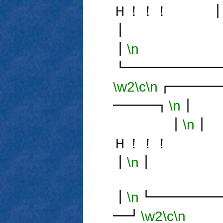
Ｈ！！！ 
┃
\n
┗━━━━━━
\w2
\c
\n
┏━━━
━━━┓
\n
┃
\n
┃
Ｈ！！！
┃
\n
┃
\n
┗━━━━━
━┛
\w2
\c
\n