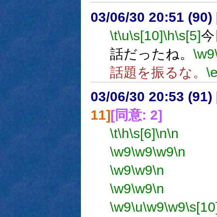
03/06/30 20:51 (9
\t
\u
\s[10]
\h
\s[5]
今
話だったね。
\w9
話題を振るな。
\
03/06/30 20:53 (9
11]
[同意: 2]
\t
\h
\s[6]
\n
\n
使
\w9
\w9
\w9
\n
使
\w9
\w9
\n
場所
\w9
\w9
\n
備考
\w9
\u
\w9
\w9
\s[10