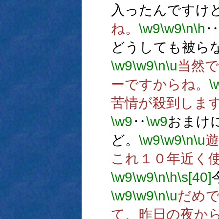
入ったんですけ
ね。
\w9
\w9
\n
\h
‥
どうしても被ら
\w9
\w9
\n
\u
当然で
ーですからね。
\
苦情が殺到しま
\w9
‥
\w9
おまけ
ど。
\w9
\w9
\n
\u
これ１０年近く
\w9
\w9
\n
\h
\s[40]
\w9
\w9
\n
\u
だめ
て、昨日の夜か