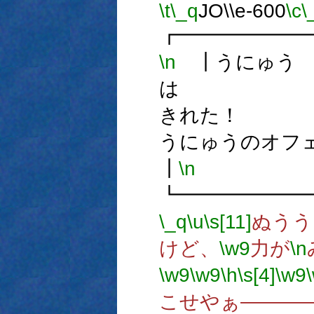
\t
\_q
JO\\e-600
\c
\
┏━━━━━━
\n
┃うにゅう
は
きれ
うにゅうのオフ
┃
\n
┗━━━━━━
\_q
\u
\s[11]
ぬうう
けど、
\w9
力が
\n
\w9
\w9
\h
\s[4]
\w9
こせやぁ―――