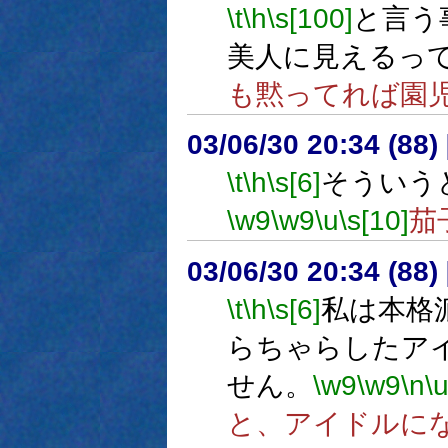
\t
\h
\s[100]
と言う
美人に見えるっ
も黙ってれば園
03/06/30 20:34 (8
\t
\h
\s[6]
そういう
\w9
\w9
\u
\s[10]
茄
03/06/30 20:34 (8
\t
\h
\s[6]
私は本格
らちゃらしたア
せん。
\w9
\w9
\n
\
と、アイドルに