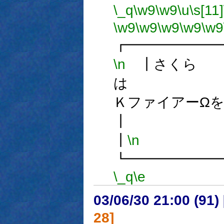
\_q
\w9
\w9
\u
\s[11]
\w9
\w9
\w9
\w9
\w9
┏━━━━━━
\n
┃さくら
は
Ｋファイアー
┃
\n
┗━━━━━━
\_q
\e
03/06/30 21:00 (9
28]