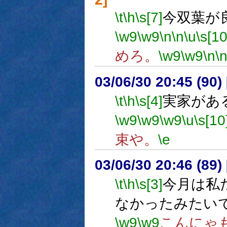
\t
\h
\s[7]
今双葉が
\w9
\w9
\n
\n
\u
\s[10
めろ。
\w9
\w9
\n
\
03/06/30 20:45 (9
\t
\h
\s[4]
実家があ
\w9
\w9
\w9
\u
\s[10
束や。
\e
03/06/30 20:46 (8
\t
\h
\s[3]
今月は私
なかったみたい
\w9
\w9
こんにゃ