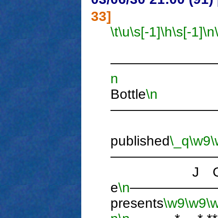
33]
\t
\u
\s[-1]
\h
\s[-1]
\n
―――――――
n
S
Bottle
\n
―――――――
published
\_q
\w9
\
―――――――
J O 
e
\n
――――――
presents
\w9
\w9
\