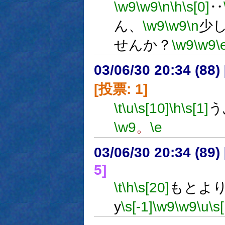
\w9
\w9
\n
\h
\s[0]
‥
ん、
\w9
\w9
\n
少
せんか？
\w9
\w9
\
03/06/30 20:34 (8
[投票: 1]
\t
\u
\s[10]
\h
\s[1]
う
\w9
。
\e
03/06/30 20:34 (8
5]
\t
\h
\s[20]
もとよ
y
\s[-1]
\w9
\w9
\u
\s