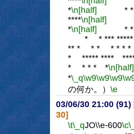
****
\n[half]
** *
*
\n[half]
* * * 
****
\n[half]
* * 
*
\n[half]
* * *** 
* * *** ***** * 
** * * * * * * 
* ***** **** ***
* * * * *
\n[half]
*
\_q
\w9
\w9
\w9
\w
の何か。）
\e
03/06/30 21:00 (9
30]
\t
\_q
JO\\e-600
\c
\