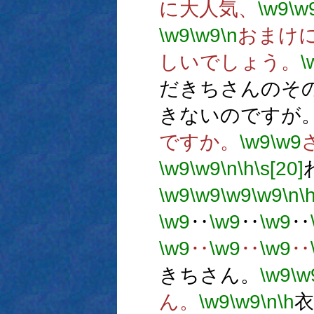
に大人気、
\w9
\w
\w9
\w9
\n
おまけ
しいでしょう。
\
だきちさんのそ
きないのですが
ですか。
\w9
\w9
\w9
\w9
\n
\h
\s[20]
\w9
\w9
\w9
\w9
\n
\
\w9
‥
\w9
‥
\w9
‥
\w9
‥
\w9
‥
\w9
‥
きちさん。
\w9
\w
ん。
\w9
\w9
\n
\h