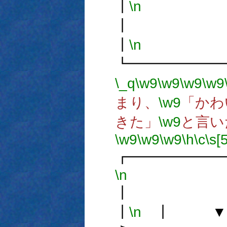
┃
\n
┃
\n
┗━━━━━━
\_q
\w9
\w9
\w9
\w9
まり、
\w9
「かわ
きた」
\w9
と言い
\w9
\w9
\w9
\h
\c
\s[5
┏━━━━━━
\n
┃
\n
┃ ▼