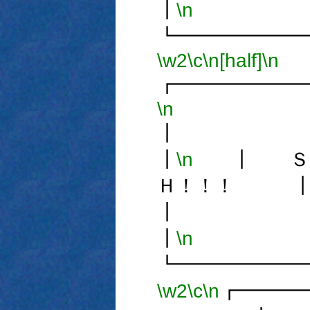
┃
\n
┗━━━━━━
\w2
\c
\n[half]
\n
┏━━━━━━
\n
┃
\n
┃ ＳＭ
Ｈ！！！ 
┃
\n
┗━━━━━━
\w2
\c
\n
┏━━━