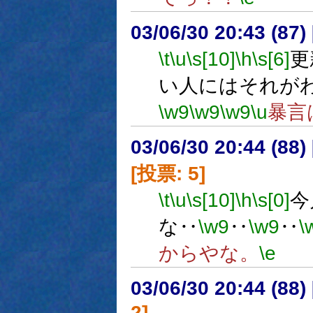
03/06/30 20:43 (8
\t
\u
\s[10]
\h
\s[6]
更
い人にはそれが
\w9
\w9
\w9
\u
暴言
03/06/30 20:44 (8
[投票: 5]
\t
\u
\s[10]
\h
\s[0]
今
な‥
\w9
‥
\w9
‥
\
からやな。
\e
03/06/30 20:44 (8
2]