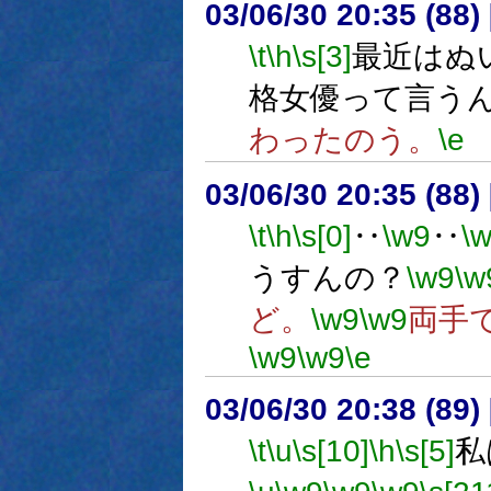
03/06/30 20:35 (8
\t
\h
\s[3]
最近はぬ
格女優って言う
わったのう。
\e
03/06/30 20:35 (8
\t
\h
\s[0]
‥
\w9
‥
\
うすんの？
\w9
\w
ど。
\w9
\w9
両手
\w9
\w9
\e
03/06/30 20:38 (8
\t
\u
\s[10]
\h
\s[5]
私