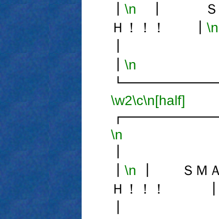
┃
\n
┃ ＳＭ
Ｈ！！！ ┃
\n
┃
\n
┗━━━━━━
\w2
\c
\n[half]
┏━━━━━━
\n
┃
\n
┃ ＳＭＡ
Ｈ！！！ 