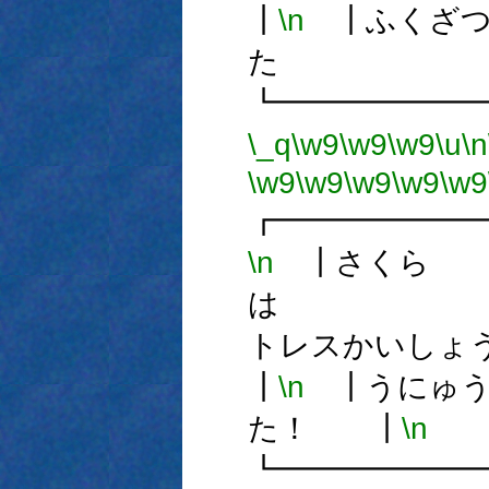
┃
\n
┃ふくざつ
た 
┗━━━━━━
\_q
\w9
\w9
\w9
\u
\n
\w9
\w9
\w9
\w9
\w9
┏━━━━━━
\n
┃さくら
は
トレスかい
┃
\n
┃うにゅう
た！ ┃
\n
┗━━━━━━