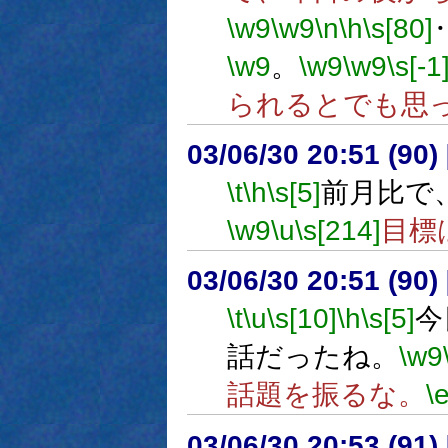
\w9
\w9
\n
\h
\s[80]
\w9
。
\w9
\w9
\s[-1
られるとでも思
03/06/30 20:51 (9
\t
\h
\s[5]
前月比で
\w9
\u
\s[214]
目標
03/06/30 20:51 (9
\t
\u
\s[10]
\h
\s[5]
今
話だったね。
\w9
話題を振るな。
\
03/06/30 20:53 (9