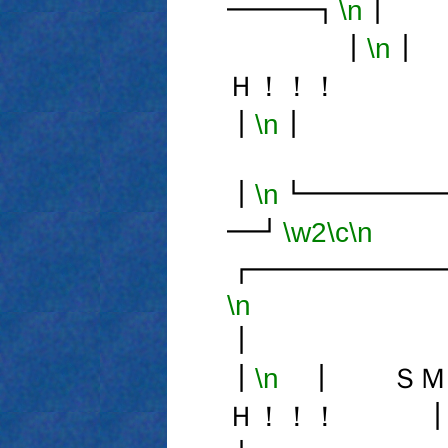
━━━┓
\n
┃
\n
┃
Ｈ！！！
┃
\n
┃
\n
┗━━━━━
━┛
\w2
\c
\n
┏━━━━━━
\n
┃
\n
┃ ＳＭＡ
Ｈ！！！ 