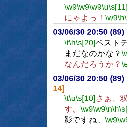
\w9
\w9
\w9
\u
\s[11
にゃよっ！
\w9
\h
03/06/30 20:50 (8
\t
\h
\s[20]
ベスト
まだなのかな？
\
なんだろうか？
\
03/06/30 20:50 (8
14]
\t
\u
\s[10]
さぁ、
す。
\w9
\w9
\n
\h
\s
影ですね。
\w9
\w