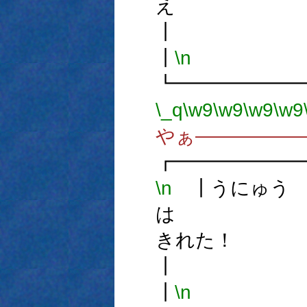
え 
┃
\n
┗━━━━━━
\_q
\w9
\w9
\w9
\w9
やぁ―――――
┏━━━━━━
\n
┃うにゅう
は
きれ
┃
\n