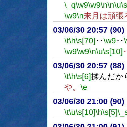
\_q
\w9
\w9
\n
\n
\u
\
\w9
\n
来月は頑張
03/06/30 20:57 (9
\t
\h
\s[70]
‥
\w9
‥
\w9
\w9
\n
\u
\s[10]
03/06/30 20:57 (8
\t
\h
\s[6]
揉んだか
や。
\e
03/06/30 21:00 (9
\t
\u
\s[10]
\h
\s[5]
\_
03/06/30 21:00 (9