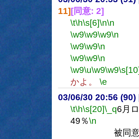
11]
[同意: 2]
\t
\h
\s[6]
\n
\n
使
\w9
\w9
\w9
\n
使
\w9
\w9
\n
場所
\w9
\w9
\n
備考
\w9
\u
\w9
\w9
\s[10
かよ。
\e
03/06/30 20:56 (9
\t
\h
\s[20]
\_q
6月
49％
\n
得票数
被同意数 