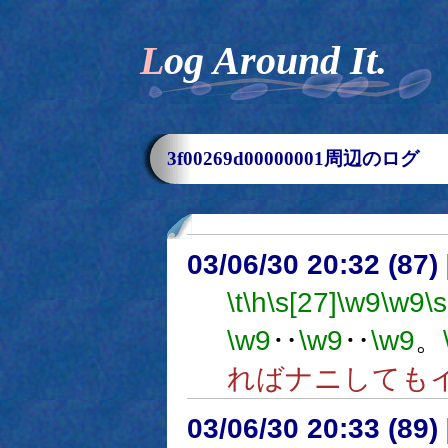
Log Around It.
3f00269d00000001周辺のログ
03/06/30 20:32 (8
\t
\h
\s[27]
\w9
\w9
\s
\w9
‥
\w9
‥
\w9
。
ればナニしても
03/06/30 20:33 (8