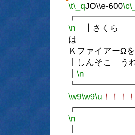
\t
\_q
JO\\e-600
\c
\
┏━━━━━━
\n
┃さくら
は
Ｋファイアー
┃しんそこ
┃
\n
┗━━━━━━
\w9
\w9
\u
！！！
┏━━━━━━
\n