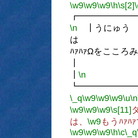
\w9
\w9
\w9
\h
\s[2]
\
┏━━━━━━
\n
┃うにゅう
は
ﾊｧﾊｧΩを
┃
\n
┗━━━━━━
\_q
\w9
\w9
\w9
\u
\n
\w9
\w9
\w9
\s[11]
は、
\w9
もうﾊｧﾊ
\w9
\w9
\w9
\h
\c
\_q