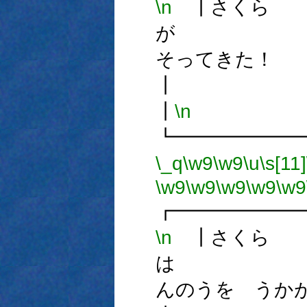
\n
┃さくら
が
そって
┃
\n
┗━━━━━━
\_q
\w9
\w9
\u
\s[11]
\w9
\w9
\w9
\w9
\w9
┏━━━━━━
\n
┃さくら
は
んのうを 