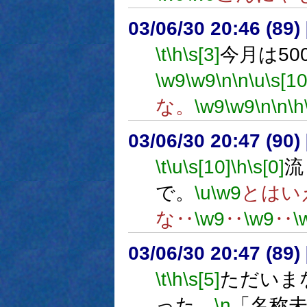
03/06/30 20:46 (8
\t
\h
\s[3]
今月は50
\w9
\w9
\n
\n
\u
\s[10
な。
\w9
\w9
\n
\n
\h
03/06/30 20:47 (9
\t
\u
\s[10]
\h
\s[0]
流
で。
\u
\w9
とはい
な‥
\w9
‥
\w9
‥
\
03/06/30 20:47 (8
\t
\h
\s[5]
ただいま
った。
\n
「名称