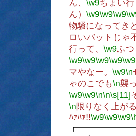
ん、
\w9
ちょい行
ん）
\w9
\w9
\w9
\w
物騒になってき
ロいバットじゃ不
行って、
\w9
ふつ
\w9
\w9
\w9
\w9
\w9
マやなー。
\w9
\n
ゃのこでも
\n
襲
\w9
\w9
\n
\n
\s[11]
\n
限りなく上が
ﾊｧﾊｧ!!
\w9
\w9
\w9
\
┏━━━━━━