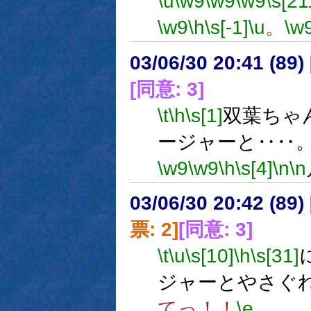
\u
\w9
\w9
\w9
\s[21
\w9
\h
\s[-1]
\u
。
\w
03/06/30 20:41 (8
[同意: 3]
\t
\h
\s[1]
双葉ちゃ
ージャーと‥‥
\w9
\w9
\h
\s[4]
\n
\n
03/06/30 20:42 (8
票: 2]
[同意: 3]
\t
\u
\s[10]
\h
\s[31]
ジャーとやさぐ
てっ！！
\e