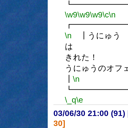
┗━━━━━━
\w9
\w9
\w9
\c
\n
┏━━━━━━
\n
┃うにゅう
は
きれ
うにゅうのオフ
┃
\n
┗━━━━━━
\_q
\e
03/06/30 21:00 (9
30]