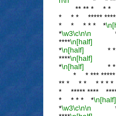
n
\n
* * *** ****
** ** * * * *
* * * ***** ***
* * * * * *
\n[
*
\w3
\c
\n
\n
* * **
****
\n[half]
** *
*
\n[half]
* * * 
****
\n[half]
* * 
*
\n[half]
* * *** 
* * *** ***** * 
** * * * * * * 
* ***** **** ***
* * * * *
\n[half]
*
\w3
\c
\n
\n
* * **