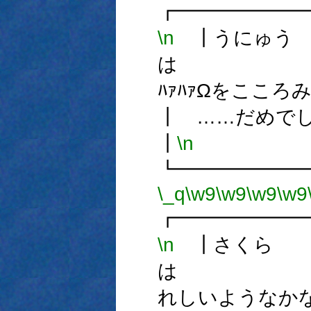
┏━━━━━━
\n
┃うにゅう
は
ﾊｧﾊｧΩを
┃ …
┃
\n
┗━━━━━━
\_q
\w9
\w9
\w9
\w9
┏━━━━━━
\n
┃さくら
は
れしいよう