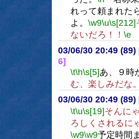
れって頼まれた
よ。
\w9
\u
\s[212]
ないだろ！！
\e
03/06/30 20:49 (8
6]
\t
\h
\s[5]
あ、９時
む、楽しみだな
03/06/30 20:49 (8
\t
\u
\s[19]
そんに
ろしくされるに
\w9
\w9
予定時間