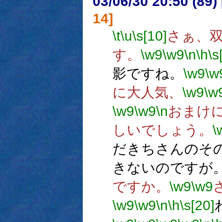
03/06/30 20:50 (8
14]
\t
\u
\s[10]
さぁ、
す。
\w9
\w9
\n
\h
\s
影ですね。
\w9
\w
に大人気、
\w9
\w
\w9
\w9
\n
おまけ
しいでしょう。
\
だきちさんのそ
きないのですが
ですか。
\w9
\w9
\w9
\w9
\n
\h
\s[20]