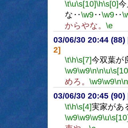
\t
\u
\s[10]
\h
\s[0]
今
な‥
\w9
‥
\w9
‥
\
からやな。
\e
03/06/30 20:44 (8
2]
\t
\h
\s[7]
今双葉が
\w9
\w9
\n
\n
\u
\s[10
めろ。
\w9
\w9
\n
\
03/06/30 20:45 (9
\t
\h
\s[4]
実家があ
\w9
\w9
\w9
\u
\s[10