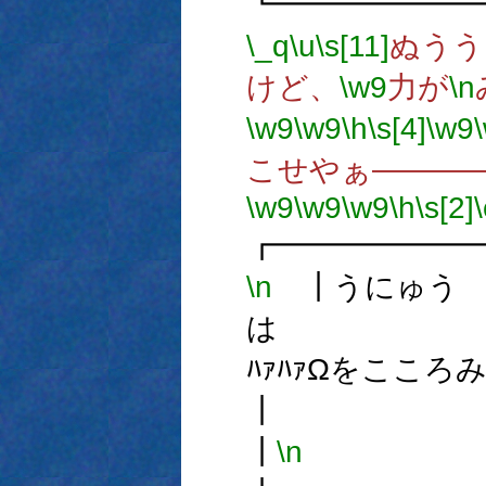
┗━━━━━━
\_q
\u
\s[11]
ぬうう
けど、
\w9
力が
\n
\w9
\w9
\h
\s[4]
\w9
こせやぁ―――
\w9
\w9
\w9
\h
\s[2]
\
┏━━━━━━
\n
┃うにゅう
は
ﾊｧﾊｧΩを
┃
\n