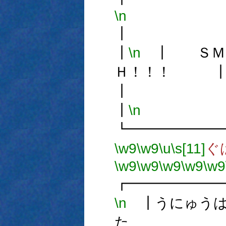
\n
┃
\n
┃ ＳＭＡ
Ｈ！！！ 
┃
\n
┗━━━━━━
\w9
\w9
\u
\s[11]
ぐ
\w9
\w9
\w9
\w9
\w9
┏━━━━━━
\n
┃うにゅうは
た 