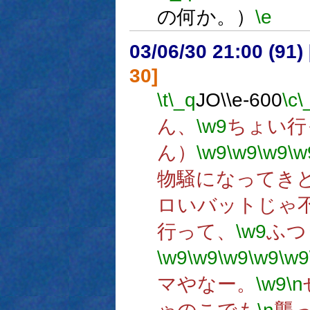
の何か。）
\e
03/06/30 21:00 (9
30]
\t
\_q
JO\\e-600
\c
\
ん、
\w9
ちょい行
ん）
\w9
\w9
\w9
\w
物騒になってき
ロいバットじゃ不
行って、
\w9
ふつ
\w9
\w9
\w9
\w9
\w9
マやなー。
\w9
\n