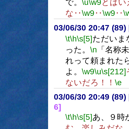
で。
\u
\w9
とはい
な‥
\w9
‥
\w9
‥
\
03/06/30 20:47 (8
\t
\h
\s[5]
ただいま
った。
\n
「名称
れって頼まれた
よ。
\w9
\u
\s[212]
ないだろ！！
\e
03/06/30 20:49 (8
6]
\t
\h
\s[5]
あ、９時
む、楽しみだな