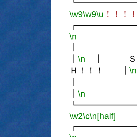
┗━━━━━━
\w9
\w9
\u
！！！
┏━━━━━━
\n
┃
\n
┃ ＳＭ
Ｈ！！！ ┃
\n
┃
\n
┗━━━━━━
\w2
\c
\n[half]
┏━━━━━━