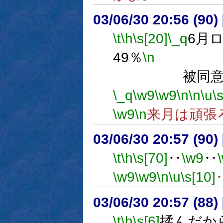
03/06/30 20:56 (9
\t
\h
\s[20]
\_q
6月
49％
\n
得票数
被同意数 
\_q
\w9
\w9
\n
\n
\u
\
\w9
\n
来月は頑張
03/06/30 20:57 (9
\t
\h
\s[70]
‥
\w9
‥
\w9
\w9
\n
\u
\s[10]
03/06/30 20:57 (8
\t
\h
\s[6]
揉んだか