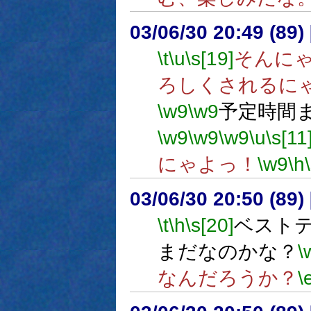
03/06/30 20:49 (8
\t
\u
\s[19]
そんに
ろしくされるに
\w9
\w9
予定時間
\w9
\w9
\w9
\u
\s[11
にゃよっ！
\w9
\h
03/06/30 20:50 (8
\t
\h
\s[20]
ベスト
まだなのかな？
\
なんだろうか？
\