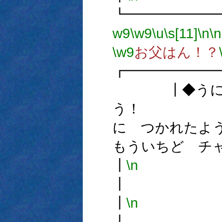
┗━━━━━━
w9
\w9
\u
\s[11]
\n
\n
\w9
お父はん！？
┏━━━━━━
┃◆うにゅ
う！ 
に つかれたよ
もういちど 
┃
\n
┃
\n