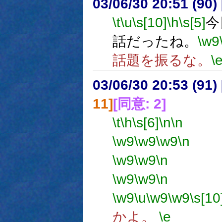
03/06/30 20:51 (9
\t
\u
\s[10]
\h
\s[5]
今
話だったね。
\w9
話題を振るな。
\
03/06/30 20:53 (9
11]
[同意: 2]
\t
\h
\s[6]
\n
\n
使
\w9
\w9
\w9
\n
使
\w9
\w9
\n
場所
\w9
\w9
\n
備考
\w9
\u
\w9
\w9
\s[10
かよ。
\e