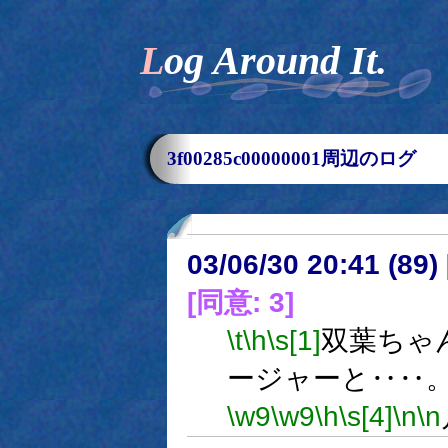
Log Around It.
3f00285c00000001周辺のログ
03/06/30 20:41 (8
[同意: 3]
\t
\h
\s[1]
双葉ちゃ
ージャーと‥‥
\w9
\w9
\h
\s[4]
\n
\n