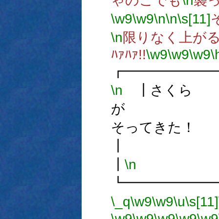
ゃのこでも
\n
襲
\w9
\w9
\n
\n
\s[11]
\n
限りなく上が
ﾊｧﾊｧ!!
\w9
\w9
\w9
\
┏━━━━━━
\n
┃さくら
が
そって
┃
\n
┗━━━━━━
\_q
\w9
\w9
\u
\s[11]
\w9
\w9
\w9
\w9
\w9