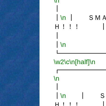
\n
┃
\n
┃ ＳＭＡ
Ｈ！！！ 
┃
\n
┗━━━━━━
\w2
\c
\n[half]
\n
┏━━━━━━
\n
┃
\n
┃ ＳＭ
Ｈ！！！ 