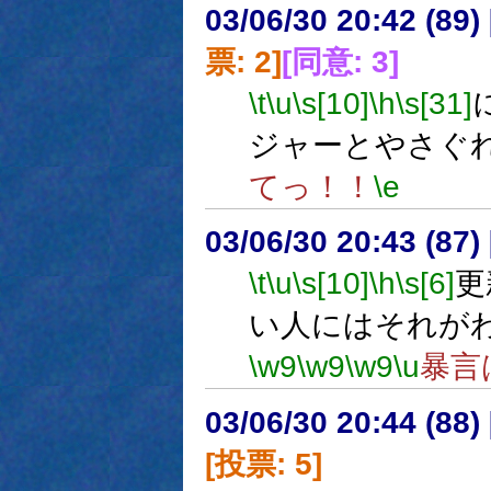
03/06/30 20:42 (8
票: 2]
[同意: 3]
\t
\u
\s[10]
\h
\s[31]
ジャーとやさぐ
てっ！！
\e
03/06/30 20:43 (8
\t
\u
\s[10]
\h
\s[6]
更
い人にはそれが
\w9
\w9
\w9
\u
暴言
03/06/30 20:44 (8
[投票: 5]