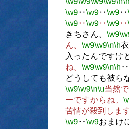
\w9
\w9
\w9
\w9
\n
\
\w9
‥
\w9
‥
\w9
‥
\w9
‥
\w9
‥
\w9
‥
きちさん。
\w9
\w
ん。
\w9
\w9
\n
\h
入ったんですけ
ね。
\w9
\w9
\n
\h
‥
どうしても被ら
\w9
\w9
\n
\u
当然で
ーですからね。
\
苦情が殺到しま
\w9
‥
\w9
おまけ