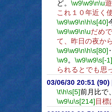
ど。
\w9
\w9
\n
\u
これ１０年近く
\w9
\w9
\n
\h
\s[40]
\w9
\w9
\n
\u
だめ
て、昨日の夜か
\w9
\w9
\n
\h
\s[80]
\w9
。
\w9
\w9
\s[-1
られるとでも思
03/06/30 20:51 (9
\t
\h
\s[5]
前月比で
\w9
\u
\s[214]
目標