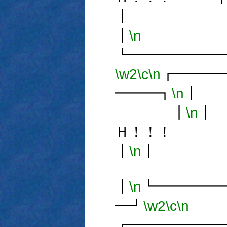
┃
\n
┗━━━━━━
\w2
\c
\n
┏━━━
━━━┓
\n
┃
\n
┃
Ｈ！！！
┃
\n
┃
\n
┗━━━━━
━┛
\w2
\c
\n
┏━━━━━━