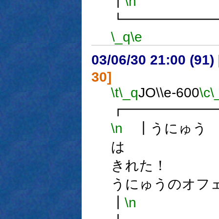
┃
\n
┗━━━━━━
\_q
\e
03/06/30 21:00 (9
30]
\t
\_q
JO\\e-600
\c
\
┏━━━━━━
\n
┃うにゅう
は
きれ
うにゅうのオフ
┃
\n