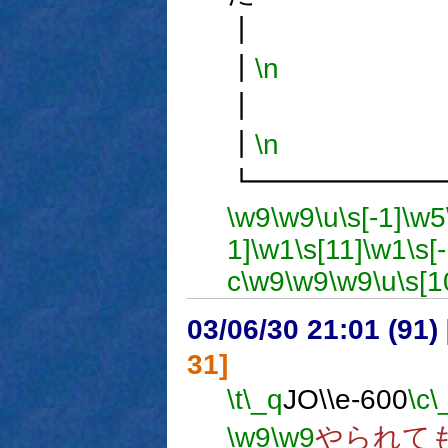
┃
\n
┃
\n
┗━━━━━━
\w9
\w9
\u
\s[-1]
\w5
1]
\w1
\s[11]
\w1
\s[
c
\w9
\w9
\w9
\u
\s[1
03/06/30 21:01 (9
31]
\t
\_q
JO\\e-600
\c
\
\w9
\w9
やられても