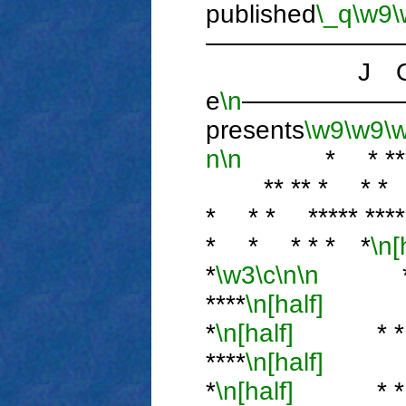
published
\_q
\w9
\
―――――――
J O 
e
\n
――――――
presents
\w9
\w9
\
n
\n
* * *** ****
** ** * * * *
* * * ***** ***
* * * * * *
\n[
*
\w3
\c
\n
\n
* * **
****
\n[half]
** *
*
\n[half]
* * * 
****
\n[half]
* * 
*
\n[half]
* * *** 