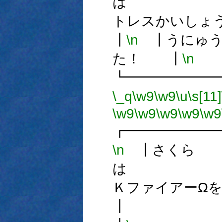
は
トレスかい
┃
\n
┃うにゅう
た！ ┃
\n
┗━━━━━━
\_q
\w9
\w9
\u
\s[11]
\w9
\w9
\w9
\w9
\w9
┏━━━━━━
\n
┃さくら
は
Ｋファイアー