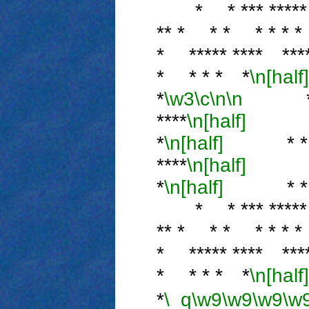
* * *** ***** * 
** * * * * * * 
* ***** **** ***
* * * * *
\n[half]
*
\w3
\c
\n
\n
* * **
****
\n[half]
** *
*
\n[half]
* * * 
****
\n[half]
* * 
*
\n[half]
* * *** 
* * *** ***** * 
** * * * * * * 
* ***** **** ***
* * * * *
\n[half]
*
\_q
\w9
\w9
\w9
\w