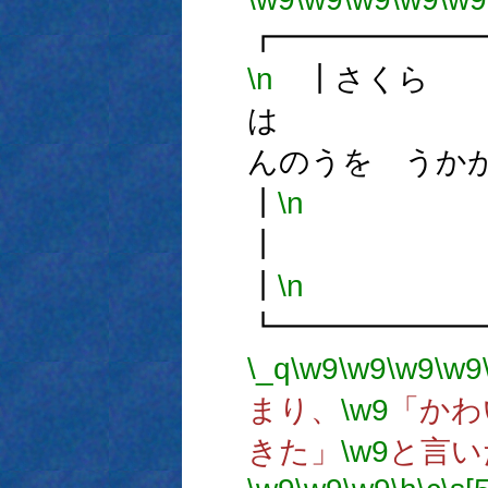
┏━━━━━━
\n
┃さくら
は
んのうを 
┃
\n
┃
\n
┗━━━━━━
\_q
\w9
\w9
\w9
\w9
まり、
\w9
「かわ
きた」
\w9
と言い