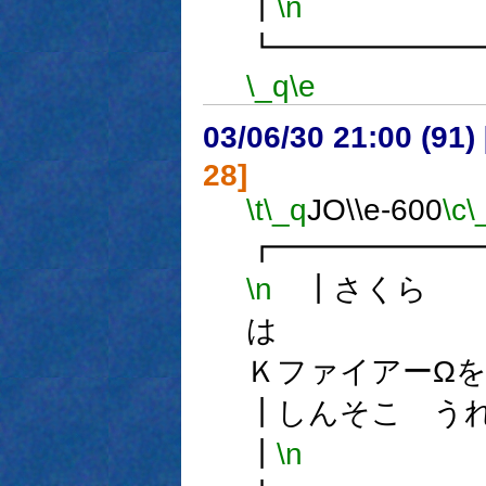
┃
\n
┗━━━━━━
\_q
\e
03/06/30 21:00 (9
28]
\t
\_q
JO\\e-600
\c
\
┏━━━━━━
\n
┃さくら
は
Ｋファイアー
┃しんそこ
┃
\n