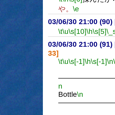
や。
\e
03/06/30 21:00 (9
\t
\u
\s[10]
\h
\s[5]
\_
03/06/30 21:00 (9
33]
\t
\u
\s[-1]
\h
\s[-1]
\n
―――――――
n
S
Bottle
\n
―――――――