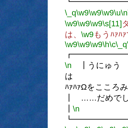
┗━━━━━━
\_q
\w9
\w9
\w9
\u
\n
\w9
\w9
\w9
\s[11]
は、
\w9
もうﾊｧﾊ
\w9
\w9
\w9
\h
\c
\_q
┏━━━━━━
\n
┃うにゅう
は
ﾊｧﾊｧΩを
┃ …
┃
\n
┗━━━━━━