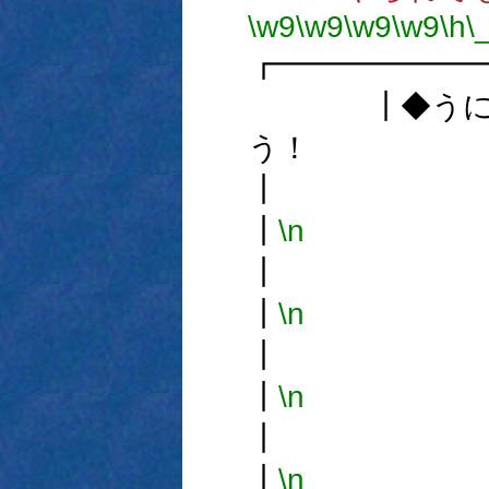
\w9
\w9
\w9
\w9
\h
\
┏━━━━━━
┃◆うにゅ
う！ 
┃
\n
┃
\n
┃
\n
┃
\n