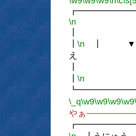
\w9
\w9
\w9
\h
\c
\s[5
┏━━━━━━
\n
┃
\n
┃ ▼
え 
┃
\n
┗━━━━━━
\_q
\w9
\w9
\w9
\w9
やぁ―――――
┏━━━━━━