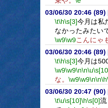
束や。
\e
03/06/30 20:46 (8
\t
\h
\s[3]
今月は私
なかったみたい
\w9
\w9
こんにゃ
03/06/30 20:46 (8
\t
\h
\s[3]
今月は50
\w9
\w9
\n
\n
\u
\s[10
な。
\w9
\w9
\n
\n
\h
03/06/30 20:47 (9
\t
\u
\s[10]
\h
\s[0]
流