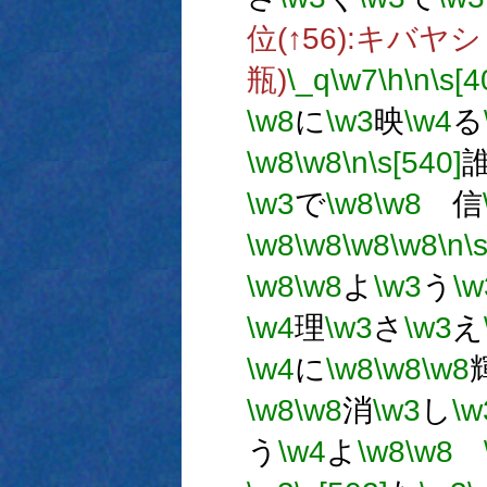
位(↑56):キバヤシ 
瓶)
\_q
\w7
\h
\n
\s[4
\w8
に
\w3
映
\w4
る
\w8
\w8
\n
\s[540]
\w3
で
\w8
\w8
信
\w8
\w8
\w8
\w8
\n
\
\w8
\w8
よ
\w3
う
\w
\w4
理
\w3
さ
\w3
え
\w4
に
\w8
\w8
\w8
\w8
\w8
消
\w3
し
\w
う
\w4
よ
\w8
\w8