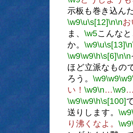
示板も巻き込ん
\w9
\u
\s[12]
\n
\n
お
ま、
\w5
こんなと
か。
\w9
\u
\s[13]
\n
\w9
\w9
\h
\s[6]
\n
\n
ほど立派なもの
ろう。
\w9
\w9
\w9
い！
\w9
\n
…
\w9
\w9
\w9
\h
\s[100]
送りします。
\w9
り沸くなよ。
\w9