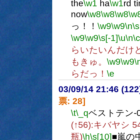
the
\w1
ha
\w1
rd t
now
\w8
\w8
\w8
\w
っ！！
\w9
\w9
\n
\s
\w9
\w9
\s[-1]
\u
\n
\c
らいたいんだけ
もきゅ。
\w9
\w9
\
らだっ！
\e
03/09/14 21:46 (1
票: 28]
\t
\_q
ベストテン-0
(↑56):キバヤシ 5
瓶)
\h
\s[10]
■嵐の