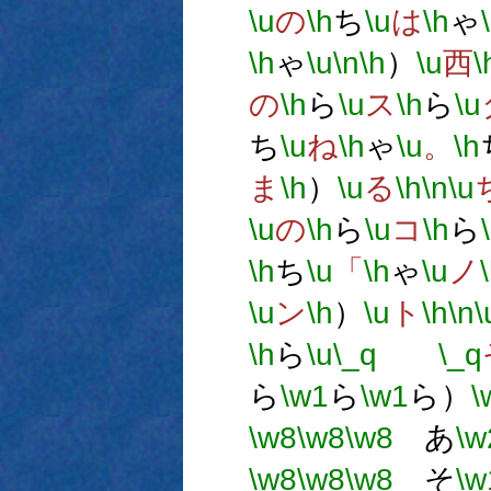
\u
の
\h
ち
\u
は
\h
ゃ
\h
ゃ
\u
\n
\h
）
\u
西
\
の
\h
ら
\u
ス
\h
ら
\u
ち
\u
ね
\h
ゃ
\u
。
\h
ま
\h
）
\u
る
\h
\n
\u
\u
の
\h
ら
\u
コ
\h
ら
\h
ち
\u
「
\h
ゃ
\u
ノ
\u
ン
\h
）
\u
ト
\h
\n
\
\h
ら
\u
\_q
\_q
ら
\w1
ら
\w1
ら）
\
\w8
\w8
\w8
あ
\w
\w8
\w8
\w8
そ
\w