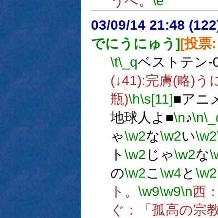
うへ。
\e
03/09/14 21:48 (1
でにうにゅう]
[投票: 
\t
\_q
ベストテン-0
(↓41):完膚(略)う
瓶)
\h
\s[11]
■アニ
地球人よ■
\n
♪
\n
\_
ゃ
\w2
な
\w2
い
\w2
ト
\w2
じゃ
\w2
な
\
の
\w2
こ
\w4
と
\w2
ト。
\w9
\w9
\n
西：
ぐ：「孤高の宗教