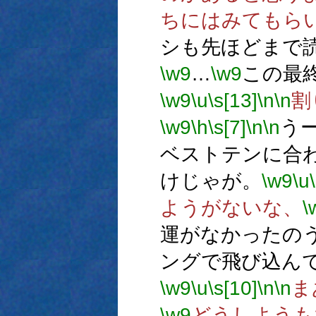
ちにはみてもら
シも先ほどまで
\w9
…
\w9
この最
\w9
\u
\s[13]
\n
\n
割
\w9
\h
\s[7]
\n
\n
う
ベストテンに合
けじゃが。
\w9
\u
ようがないな、
\
運がなかったの
ングで飛び込ん
\w9
\u
\s[10]
\n
\n
ま
\w9
どうしようも