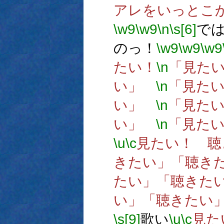
アレをいっとこ
\w9
\w9
\n
\s[6]
で
のっ！
\w9
\w9
\w9
たい！
\n
「見た
い」
\n
「見た
い」
\n
「見た
い」
\n
「見た
\u
\c
見たい！ 聴
きたい」「聴き
たい」「聴きた
い」「聴きたい
\s[9]
歌い
\u
\c
見た