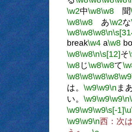
\w2
中
\w8
\w8
聞
\w8
\w8
あ
\w2
な
\w8
\w8
\w8
\n
\s[31
break
\w4
a
\w8
bo
\w8
\w8
\n
\s[12]
そ
\w8
じ
\w8
\w8
て
\w
\w8
\w8
\w8
\w8
\w9
は。
\w9
\w9
\n
ま
い。
\w9
\w9
\w9
\n
\w9
\w9
\w9
\s[-1]
\u
\w9
\w9
\n
西：次