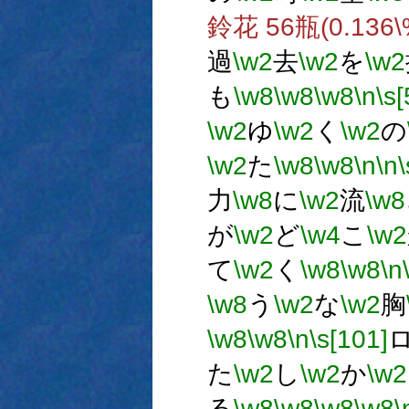
鈴花 56瓶(0.136
過
\w2
去
\w2
を
\w2
も
\w8
\w8
\w8
\n
\s[
\w2
ゆ
\w2
く
\w2
の
\w2
た
\w8
\w8
\n
\n
\
力
\w8
に
\w2
流
\w8
が
\w2
ど
\w4
こ
\w2
て
\w2
く
\w8
\w8
\n
\w8
う
\w2
な
\w2
胸
\w8
\w8
\n
\s[101]
た
\w2
し
\w2
か
\w2
る
\w8
\w8
\w8
\w8
\