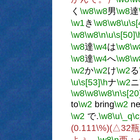
く
\w8
\w8
男
\w8
達
\w1
き
\w8
\w8
\u
\s[
\w8
\w8
\n
\u
\s[50]
\
\w8
達
\w4
は
\w8
\w
\w8
達
\w4
へ
\w8
\w
\w2
か
\w2
け
\w2
る
\u
\s[53]
\h
ナ
\w2
ニ
\w8
\w8
\w8
\n
\s[20
to
\w2
bring
\w2
ne
\w2
で.
\w8
\u
\_q
\c
(0.111\%)(△32瓶
よぅ。
\w8
\n
西：