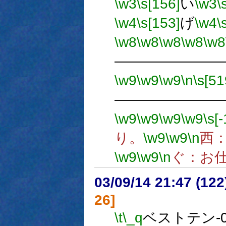
\w3
\s[156]
い
\w3
\
\w4
\s[153]
げ
\w4
\
\w8
\w8
\w8
\w8
\w8
―――――――
\w9
\w9
\w9
\n
\s[51
―――――――
\w9
\w9
\w9
\w9
\s[-
り。
\w9
\w9
\n
西
\w9
\w9
\n
ぐ：お
03/09/14 21:47 (1
26]
\t
\_q
ベストテン-0