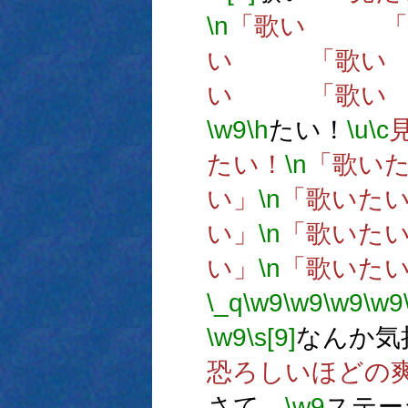
\n
「歌い 
い 「歌
い 「歌
\w9
\h
たい！
\u
\c
たい！
\n
「歌い
い」
\n
「歌いた
い」
\n
「歌いた
い」
\n
「歌いた
\_q
\w9
\w9
\w9
\w9
\w9
\s[9]
なんか気
恐ろしいほどの
さて、
\w9
ステー