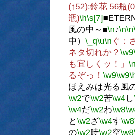
(↑52):鈴花 56瓶(
瓶)
\h
\s[7]
■ETE
風の中～■
\n
♪
\n
\n
中）
\_q
\u
\n
ぐ：
ネタ切れか？
\w9
も宜しくッ！」
\
るぞっ！
\w9
\w9
\
ほえみは光る風の
\w2
で
\w2
苦
\w4
し
\w4
だ
\w2
わ
\w8
\w
と
\w2
ざ
\w4
す
\w8
の
\w2
時
\w2
空
\w8