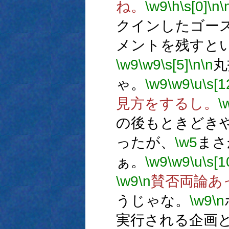
ね。
\w9
\h
\s[0]
\n
\
クインしたゴー
メントを残すと
\w9
\w9
\s[5]
\n
\n
丸
ゃ。
\w9
\w9
\u
\s[1
見方をするし。
\
の後もときどき
ったが、
\w5
まさ
ぁ。
\w9
\w9
\u
\s[1
\w9
\n
賛否両論あ
うじゃな。
\w9
\n
実行される企画