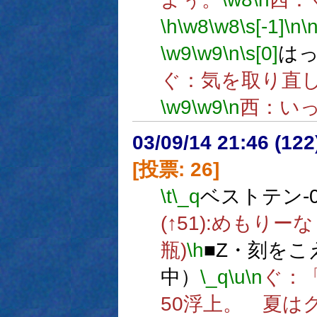
\h
\w8
\w8
\s[-1]
\n
\
\w9
\w9
\n
\s[0]
は
ぐ：気を取り直
\w9
\w9
\n
西：い
03/09/14 21:46 (1
[投票: 26]
\t
\_q
ベストテン-0
(↑51):めもりーな 
瓶)
\h
■Z・刻をこ
中）
\_q
\u
\n
ぐ：
50浮上。 夏は