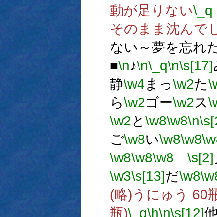
動が足りない
\_q
そのまま沈んで
ない～夢を忘れ
■
\n
♪
\n
\_q
\n
\s[17]
静
\w4
まっ
\w2
た
\
ら
\w2
ゴー
\w2
ス
\
\w2
と
\w8
\w8
\n
\s[
ご
\w8
い
\w8
\w8
\w
\w8
\w8
\w8
\s[2]
\w3
\s[13]
だ
\w8
\w
(略)うにゅう 60瓶(
瓶)
\_q
\h
\n
\s[12]