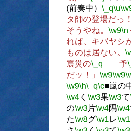
(前奏中）
\_q
\u
\w
タ師の登場だっ
そうやね。
\w9
\n
れば、キバヤシ
ものは居ない。
\
震災の
\_q
予
だッ！」
\w9
\w9
\
\w9
\h
\_q
\c
■嵐の
\w4
く
\w3
果
\w3
て
の
\w3
片
\w4
隅
\w4
た
\w8
グ
\w1
レ
\w1
さ
\w3
く
\w3
て
\w3