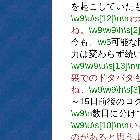
を起こしていた
\w9
\u
\s[12]
\n
\n
わ
ね。
\w9
\w9
\h
\s[2
今も、
\w5
可能な
力は変わらず続
\w9
\w9
\u
\s[13]
\n
\
裏でのドタバタ
ね。
\w9
\w9
\h
\s[3
～15日前後のロ
\w9
\n
数日に分け
\w9
\u
\s[10]
\n
\n
い
のがあると思う