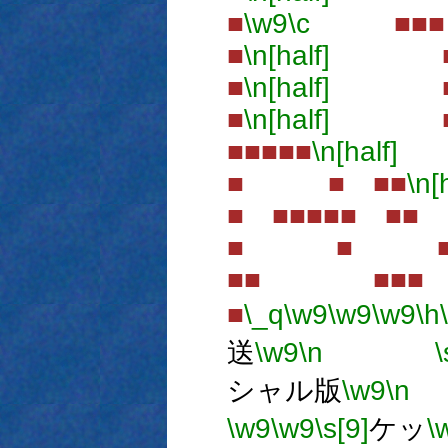
■
\w9
\c
■■■
■
\n[half]
■ 
■
\n[half]
■
■
\n[half]
■
■■■■■
\n[half]
■ ■ ■■
\n[
■ ■■■■■ ■■
■ ■ ■
■■ ■
■
\_q
\w9
\w9
\w9
\h
送
\w9
\n
\
シャル版
\w9
\n
\w9
\w9
\s[9]
ケッ
\