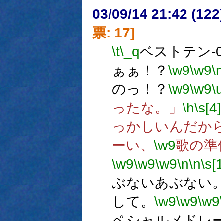
03/09/14 21:42 (1
票: 17]
\t
\_q
ベストテン-0
ぁぁ！？
\w9
\w9
\
のっ！？
\w9
\w9
\
ったな。」
\h
\s[4]
っかしいんだか
ーい、
\w9
歌の準
\w9
\w9
\w9
\n
\n
\s[
ぶないあぶない
して。
\w9
\w9
\w9
ペシャルメドレ