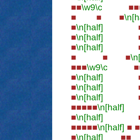
■■
\w9
\c
■■■
■ ■ ■
\n[h
■
\n[half]
■
■
\n[half]
■
■
\n[half]
■
■ ■ ■
\n
■■■
\w9
\c
■■
■
\n[half]
■ 
■
\n[half]
■
■
\n[half]
■
■■■■■
\n[half]
■
\n[half]
■
■■■■■
\n[half]
■
■
\n[half]
■