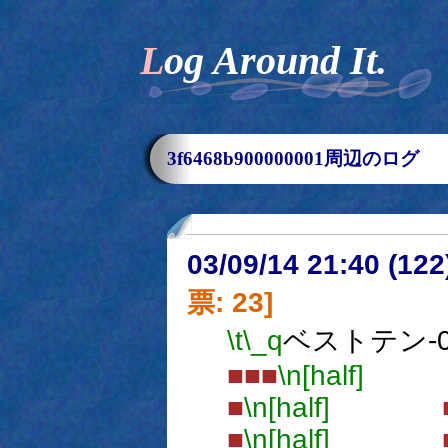
Log Around It.
3f6468b900000001周辺のログ
03/09/14 21:40 (1
票: 23]
\t
\_q
ベストテン-0
■■■
\n[half]
■
\n[half]
■
\n[half]