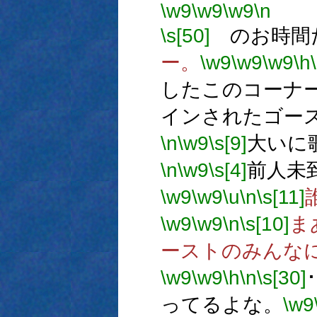
\w9
\w9
\w9
\n
\s[50]
のお時間
ー。
\w9
\w9
\w9
\h
したこのコーナ
インされたゴー
\n
\w9
\s[9]
大いに
\n
\w9
\s[4]
前人未
\w9
\w9
\u
\n
\s[11]
\w9
\w9
\n
\s[10]
ま
ーストのみんな
\w9
\w9
\h
\n
\s[30]
ってるよな。
\w9