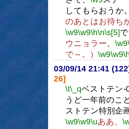
してもらおうか
のあとはお待ち
\w9
\w9
\h
\n
\s[5]
で
ウニョラー。
\w9
で～。）
\w9
\w9
\
03/09/14 21:41 (1
26]
\t
\_q
ベストテン-0
うど一年前のこ
ストテン特別企
\w9
\w9
\u
ああ、
\