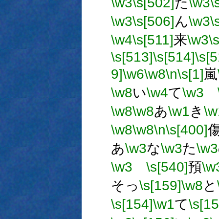
\w3
\s[502]
た
\w3
\
\w3
\s[506]
ん
\w3
\
\w4
\s[511]
来
\w3
\
\s[513]
\s[514]
\s[5
9]
\w6
\w8
\n
\s[1]
嵐
\w8
い
\w4
て
\w3
\w8
\w8
あ
\w1
き
\w
\w8
\w8
\n
\s[400]
あ
\w3
な
\w3
た
\w3
\w3
\s[540]
預
\w
そっ
\s[159]
\w8
と
\s[154]
\w1
て
\s[15