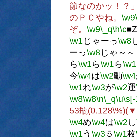
節なのかッ！？
のＰＣやね。
\w9
ぞ。
\w9
\_q
\h
\c
■
\w1
じゃーっ
\w8
ーっ
\w8
じゃ～～
ら
\w1
ら
\w1
ら
\w1
今
\w4
は
\w2
動
\w4
\w1
れ
\w3
が
\w2
運
\w8
\w8
\n
\_q
\u
\s[-
53瓶(0.128\%)(
\w4
め
\w4
は
\w2
し
\w1
う
\w3
５
\w1
枚