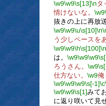
\w9
\w9
\s[13]
\n
タ
情けないな。
\w9
抜きの上に再放
\w9
\w9
\u
\s[10]
\n
\
う少しペースを
\w9
\w9
\h
\s[100]
\
は。
\w9
\w9
\w9
\s[
ろうさん。
\w9
\s
仕方ない。
\w9
俺
\w9
\w9
\w9
\s[-1]
\c
\w9
\w9
\s[1]
みて
に返り咲いて見