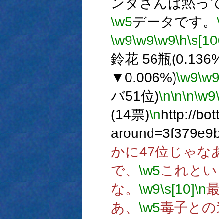
ンダさんは黙っ
\w5
データです。
\w9
\w9
\w9
\h
\s[10
鈴花 56瓶(0.136
▼0.006%)
\w9
\w
バ51位)
\n
\n
\n
\w9
(14票)
\n
http://bo
around=3f379e9
かに47位じゃな
で、
\w5
これとい
な。
\w9
\s[10]
\n
あ、
\w5
毒子との