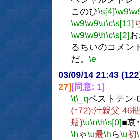
このひ
\s[4]
\w9
\w
\w9
\w9
\u
\c
\s[11]
\w9
\w9
\h
\c
\s[2]
お
るちいのコメン
だ。
\e
03/09/14 21:43 (1
27]
[同意: 1]
\t
\_q
ベストテン-0
(↑72):汁親父 46瓶
瓶)
\u
\n
\h
\s[0]
■哀
\h
ゃ
\u
最
\h
ら
\u
初