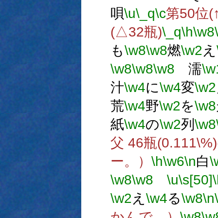
唄
\u
\_q
\c
第50位(↑
(△32瓶)
\_q
\h
\w8
も
\w8
\w8
燃
\w2
え
\w8
\w8
\w8
濡
\w
汁
\w4
に
\w4
変
\w2
荒
\w4
野
\w2
を
\w8
紙
\w4
の
\w2
列
\w8
父 46瓶(0.111\%
ー。）
\h
\w6
\n
白
\
\w8
\w8
\u
\s[50]
\w2
え
\w4
る
\w8
\n
かんで。）
\w8
\w