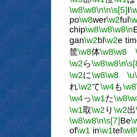
\w8
\w8
\n
\n
\s[5]
I
\
po
\w8
wer
\w2
ful
\
chip
\w8
\w8
\w8
\n
gan
\w2
bl
\w2
e ti
筐
\w8
体
\w8
\w8
\w2
ら
\w8
\w8
\n
\s[
\w2
に
\w8
\w8
\u
れ
\w2
て
\w4
も
\w8
\w4
っ
\w1
た
\w8
\w
\w1
取
\w2
り
\w2
出
\w8
\w8
\n
\s[7]
Be
\
of
\w1
in
\w1
tel
\w8