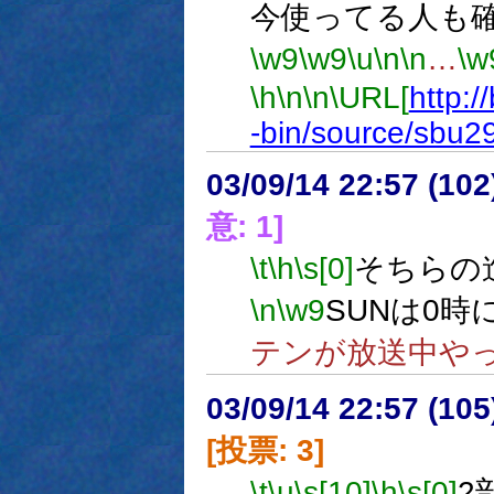
今使ってる人も
\w9
\w9
\u
\n
\n
…
\w
\h
\n
\n
\URL[
http:/
-bin/source/sbu2
03/09/14 22:57 (1
意: 1]
\t
\h
\s[0]
そちらの
\n
\w9
SUNは0時
テンが放送中や
03/09/14 22:57 (1
[投票: 3]
\t
\u
\s[10]
\h
\s[0]
2