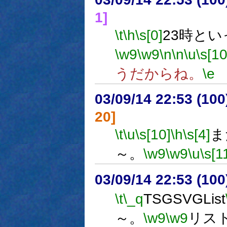
1]
\t
\h
\s[0]
23時と
\w9
\w9
\n
\n
\u
\s[10
うだからね。
\e
03/09/14 22:53 (1
20]
\t
\u
\s[10]
\h
\s[4]
ま
～。
\w9
\w9
\u
\s[1
03/09/14 22:53 (1
\t
\_q
TSGSVGList
～。
\w9
\w9
リス