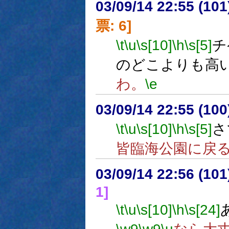
03/09/14 22:55 (1
票: 6]
\t
\u
\s[10]
\h
\s[5]
チ
のどこよりも高
わ。
\e
03/09/14 22:55 (1
\t
\u
\s[10]
\h
\s[5]
さ
皆臨海公園に戻
03/09/14 22:56 (1
1]
\t
\u
\s[10]
\h
\s[24]