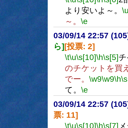
より安いよ～。
\
～。
\e
03/09/14 22:57 (1
ら]
[投票: 2]
\t
\u
\s[10]
\h
\s[5]
チ
のチケットを買
でー。
\w9
\w9
\h
\s
て。
\e
03/09/14 22:57 (1
票: 11]
\t
\u
\s[10]
\h
\s[7]
メ