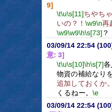
9]
\t
\u
\s[11]
ちやち
いの？！
\w9
\n
再
\w9
\w9
\h
\s[73]
？
03/09/14 22:54 (1
意: 3]
\t
\u
\s[10]
\h
\s[7]
各
物資の補給なり
追加しておくか
くるねー。
\e
03/09/14 22:54 (1