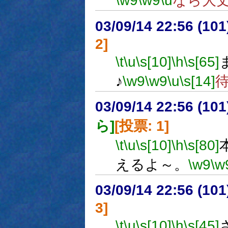
\w9
\w9
\u
なら大
03/09/14 22:56 (1
2]
\t
\u
\s[10]
\h
\s[65]
♪
\w9
\w9
\u
\s[14]
03/09/14 22:56 (1
ら]
[投票: 1]
\t
\u
\s[10]
\h
\s[80]
えるよ～。
\w9
\w
03/09/14 22:56 (1
3]
\t
\u
\s[10]
\h
\s[45]