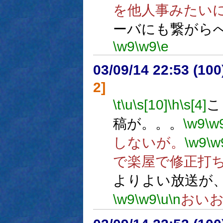
を他人事みたい
ーバにも繋がら
\w9
\w9
\e
03/09/14 22:53 (1
2]
\t
\u
\s[10]
\h
\s[4]
こ
稿が。。。
\w9
\w
しないが。
\w9
\w
で楽屋で修正打
よりよい放送が
\w9
\w9
\u
\n
おい