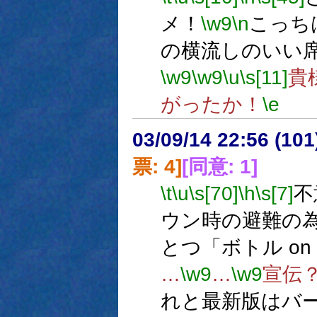
メ！
\w9
\n
こっち
の横流しのいい
\w9
\w9
\u
\s[11]
貴
がったか！
\e
03/09/14 22:56 (1
票: 4]
[同意: 1]
\t
\u
\s[70]
\h
\s[7]
不
ウン時の避難の
とつ「ボトル on I
…
\w9
…
\w9
宣伝
れと最新版はバー