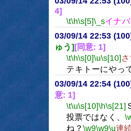
03/09/14 22:53 (1
4]
\t
\h
\s[5]
\_s
イナバ
03/09/14 22:53 (1
ゅう]
[同意: 1]
\t
\h
\s[0]
\u
\s[10]
さ
テキトーにやっ
03/09/14 22:54 (1
意: 1]
\t
\u
\s[10]
\h
\s[21]
投票ではなく、
\
ね？
\w9
\w9
\u
連