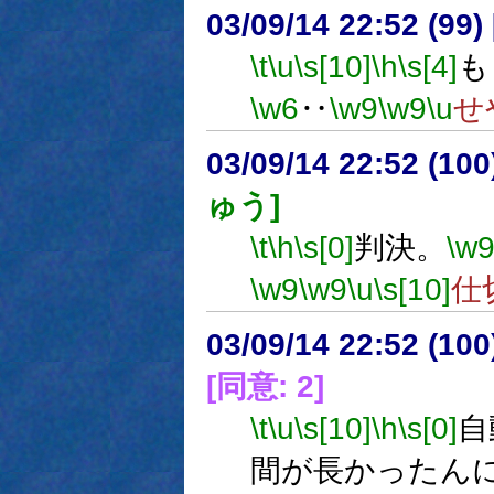
03/09/14 22:52 (9
\t
\u
\s[10]
\h
\s[4]
も
\w6
‥
\w9
\w9
\u
せ
03/09/14 22:52 (1
ゅう]
\t
\h
\s[0]
判決。
\w
\w9
\w9
\u
\s[10]
仕
03/09/14 22:52 (1
[同意: 2]
\t
\u
\s[10]
\h
\s[0]
自
間が長かったん