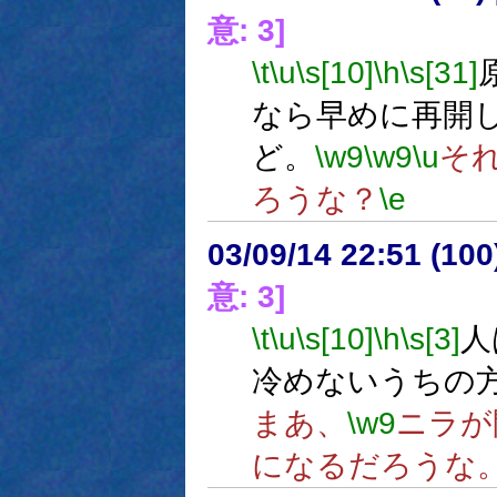
意: 3]
\t
\u
\s[10]
\h
\s[31]
なら早めに再開
ど。
\w9
\w9
\u
そ
ろうな？
\e
03/09/14 22:51 (1
意: 3]
\t
\u
\s[10]
\h
\s[3]
人
冷めないうちの
まあ、
\w9
ニラが
になるだろうな