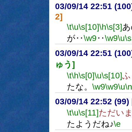
03/09/14 22:51 (1
2]
\t
\u
\s[10]
\h
\s[3]
あ
が‥
\w9
‥
\w9
\u
\s
03/09/14 22:51 (1
ゅう]
\t
\h
\s[0]
\u
\s[10]
ふ
たな。
\w9
\w9
\u
\
03/09/14 22:52 (9
\t
\u
\s[11]
ただい
たようだね♪
\e