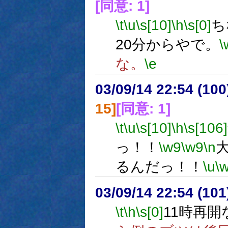
[同意: 1]
\t
\u
\s[10]
\h
\s[0]
ち
20分からやで。
\
な。
\e
03/09/14 22:54 (1
15]
[同意: 1]
\t
\u
\s[10]
\h
\s[106]
っ！！
\w9
\w9
\n
るんだっ！！
\u
\
03/09/14 22:54 (1
\t
\h
\s[0]
11時再