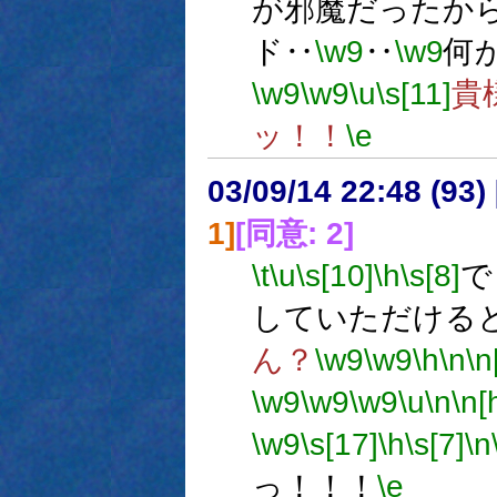
が邪魔だったか
ド‥
\w9
‥
\w9
何
\w9
\w9
\u
\s[11]
貴
ッ！！
\e
03/09/14 22:48 (9
1]
[同意: 2]
\t
\u
\s[10]
\h
\s[8]
で
していただける
ん？
\w9
\w9
\h
\n
\n
\w9
\w9
\w9
\u
\n
\n[
\w9
\s[17]
\h
\s[7]
\n
っ！！！
\e