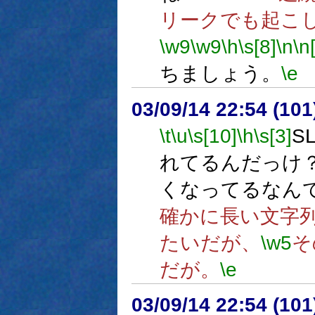
リークでも起こ
\w9
\w9
\h
\s[8]
\n
\n
ちましょう。
\e
03/09/14 22:54 (1
\t
\u
\s[10]
\h
\s[3]
S
れてるんだっけ
くなってるなん
確かに長い文字
たいだが、
\w5
そ
だが。
\e
03/09/14 22:54 (1