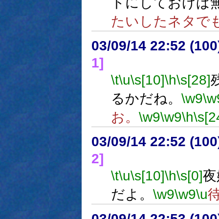
トにしておけば
たいしたネタで
03/09/14 22:52 (1
1]
\t
\u
\s[10]
\h
\s[28]
るかだね。
\w9
\w
お。
\w9
\w9
\h
\s[2
03/09/14 22:52 (1
2]
\t
\u
\s[10]
\h
\s[0]
夜
だよ。
\w9
\w9
\u
03/09/14 22:53 (1