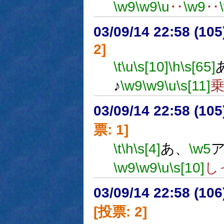
\w9
\w9
\u
‥
\w9
‥
03/09/14 22:58 (1
2]
\t
\u
\s[10]
\h
\s[65]
♪
\w9
\w9
\u
\s[11]
03/09/14 22:58 (1
票: 1]
\t
\h
\s[4]
あ、
\w5
\w9
\w9
\u
\s[10]
し
03/09/14 22:58 (1
[投票: 2]