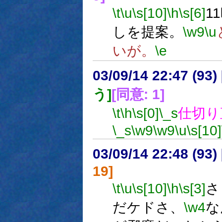
\t
\u
\s[10]
\h
\s[6]
1
しを提案。
\w9
\u
いが。
\e
03/09/14 22:47 (9
う]
[同意: 1]
\t
\h
\s[0]
\_s
仕切り
\_s
\w9
\w9
\u
\s[10]
03/09/14 22:48 (9
19]
\t
\u
\s[10]
\h
\s[3]
さ
だケドさ、
\w4
な