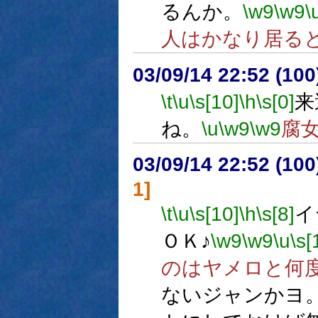
るんか。
\w9
\w9
\
人はかなり居る
03/09/14 22:52 (1
\t
\u
\s[10]
\h
\s[0]
来
ね。
\u
\w9
\w9
腐
03/09/14 22:52 (1
1]
\t
\u
\s[10]
\h
\s[8]
イ
ＯＫ♪
\w9
\w9
\u
\s[
のはヤメロと何
ないジャンかヨ