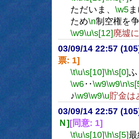
ただいま、
\w5
ま
ため
\n
制空権を
\w9
\u
\s[12]
廃墟
03/09/14 22:57 (1
票: 1]
\t
\u
\s[10]
\h
\s[0]
ふ
\w6
‥
\w9
\w9
\n
\s[
♪
\w9
\w9
\u
貯金は
03/09/14 22:57 (1
Ｎ]
[同意: 1]
\t
\u
\s[10]
\h
\s[5]
最