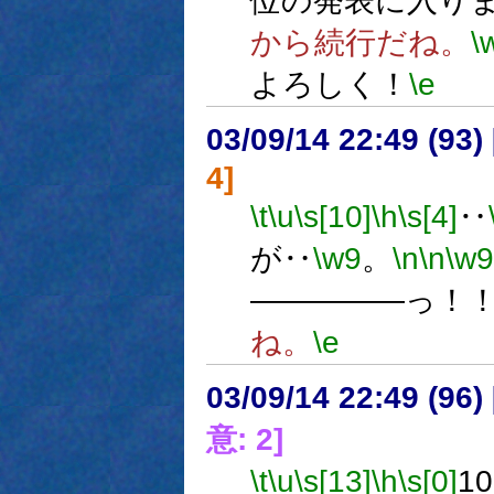
位の発表に入り
から続行だね。
\
よろしく！
\e
03/09/14 22:49 (9
4]
\t
\u
\s[10]
\h
\s[4]
‥
が‥
\w9
。
\n
\n
\w9
―――――っ！
ね。
\e
03/09/14 22:49 (9
意: 2]
\t
\u
\s[13]
\h
\s[0]
1