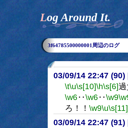
Log Around It.
3f64785500000001周辺のログ
03/09/14 22:47 (9
\t
\u
\s[10]
\h
\s[6]
過
\w6
‥
\w6
‥
\w9
\w
ろ！！
\w9
\u
\s[11]
03/09/14 22:47 (9