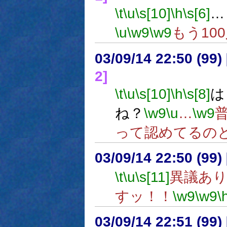
\t
\u
\s[10]
\h
\s[6]
…
\u
\w9
\w9
もう10
03/09/14 22:50 (9
2]
\t
\u
\s[10]
\h
\s[8]
は
ね？
\w9
\u
…
\w9
って認めてるの
03/09/14 22:50 (9
\t
\u
\s[11]
異議あ
すッ！！
\w9
\w9
\
03/09/14 22:51 (9