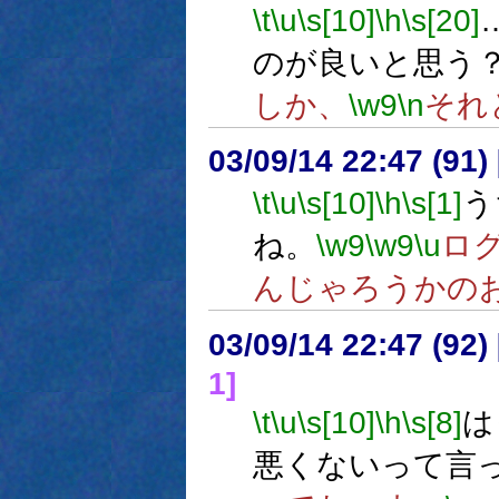
\t
\u
\s[10]
\h
\s[20]
のが良いと思う
しか、
\w9
\n
それ
03/09/14 22:47 (9
\t
\u
\s[10]
\h
\s[1]
う
ね。
\w9
\w9
\u
ロ
んじゃろうかの
03/09/14 22:47 (9
1]
\t
\u
\s[10]
\h
\s[8]
は
悪くないって言