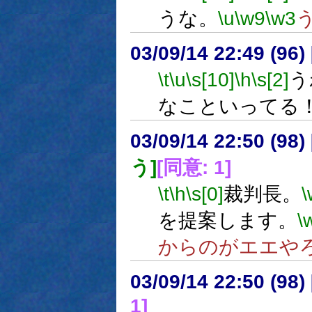
うな。
\u
\w9
\w3
03/09/14 22:49 (9
\t
\u
\s[10]
\h
\s[2]
う
なこといってる
03/09/14 22:50 (9
う]
[同意: 1]
\t
\h
\s[0]
裁判長。
\
を提案します。
\
からのがエエや
03/09/14 22:50 (9
1]