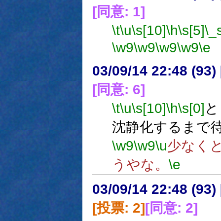
[同意: 1]
\t
\u
\s[10]
\h
\s[5]
\_
\w9
\w9
\w9
\w9
\e
03/09/14 22:48 (9
[同意: 6]
\t
\u
\s[10]
\h
\s[0]
と
沈静化するまで
\w9
\w9
\u
少なくと
うやな。
\e
03/09/14 22:48 (9
[投票: 2]
[同意: 2]