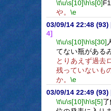
\t
\u
\s[10]
\h
\s[0]
F
や。
\e
03/09/14 22:48 (9
4]
\t
\u
\s[10]
\h
\s[30]
てない瓶がある
とりあえず過去
残っていないも
か。
\e
03/09/14 22:49 (9
\t
\u
\s[10]
\h
\s[5]
了