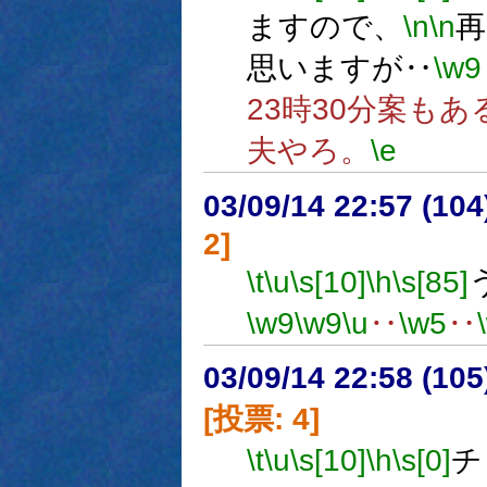
ますので、
\n
\n
再
思いますが‥
\w9
23時30分案も
夫やろ。
\e
03/09/14 22:57 (1
2]
\t
\u
\s[10]
\h
\s[85]
\w9
\w9
\u
‥
\w5
‥
03/09/14 22:58 (1
[投票: 4]
\t
\u
\s[10]
\h
\s[0]
チ