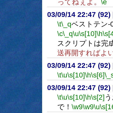
ってねぇよ。
\e
03/09/14 22:47 (9
\t
\_q
ベストテン-0
\c
\_q
\u
\s[10]
\h
\s[
スクリプトは完
送再開すればよ
03/09/14 22:47 (9
\t
\u
\s[10]
\h
\s[6]
\_
03/09/14 22:47 (9
\t
\u
\s[10]
\h
\s[2]
う
で！
\w9
\w9
\u
\s[1