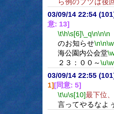
ら例のブツは後
03/09/14 22:54 (1
意: 13]
\t
\h
\s[6]
\_q
\n
\n
\n
のお知らせ
\n
\n
\w
海公園内公会堂
\
２３：００～
\u
\w
03/09/14 22:55 (1
1]
[同意: 5]
\t
\u
\s[10]
最下位
言ってやるなよ