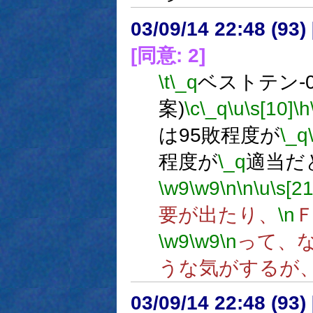
03/09/14 22:48 (9
[同意: 2]
\t
\_q
ベストテン-0
案)
\c
\_q
\u
\s[10]
\h
は95敗程度が
\_q
程度が
\_q
適当だ
\w9
\w9
\n
\n
\u
\s[2
要が出たり、
\n
\w9
\w9
\n
って、
うな気がするが
03/09/14 22:48 (9