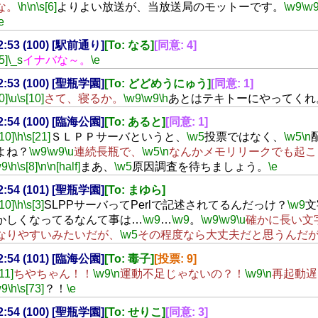
な。
\h
\n
\s[6]
よりよい放送が、当放送局のモットーです。
\w9
\w
e
22:53 (100) [駅前通り]
[To: なる]
[同意: 4]
5]
\_s
イナバな～。
\e
22:53 (100) [聖瓶学園]
[To: どどめうにゅう]
[同意: 1]
0]
\u
\s[10]
さて、寝るか。
\w9
\w9
\h
あとはテキトーにやってくれ
22:54 (100) [臨海公園]
[To: あると]
[同意: 1]
[10]
\h
\s[21]
ＳＬＰＰサーバというと、
\w5
投票ではなく、
\w5
\n
よね？
\w9
\w9
\u
連続長瓶で、
\w5
\n
なんかメモリリークでも起こ
w9
\h
\s[8]
\n
\n[half]
まあ、
\w5
原因調査を待ちましょう。
\e
22:54 (101) [聖瓶学園]
[To: まゆら]
[10]
\h
\s[3]
SLPPサーバってPerlで記述されてるんだっけ？
\w9
文
かしくなってるなんて事は…
\w9
…
\w9
。
\w9
\w9
\u
確かに長い文
なりやすいみたいだが、
\w5
その程度なら大丈夫だと思うんだ
22:54 (101) [臨海公園]
[To: 毒子]
[投票: 9]
[11]
ちやちゃん！！
\w9
\n
運動不足じゃないの？！
\w9
\n
再起動遅
w9
\h
\s[73]
？！
\e
22:54 (100) [聖瓶学園]
[To: せりこ]
[同意: 3]