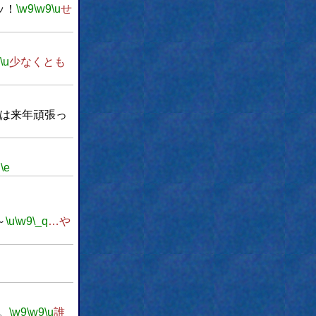
ッ！
\w9
\w9
\u
せ
\u
少なくとも
は来年頑張っ
。
\e
～
\u
\w9
\_q
…や
。
\w9
\w9
\u
誰