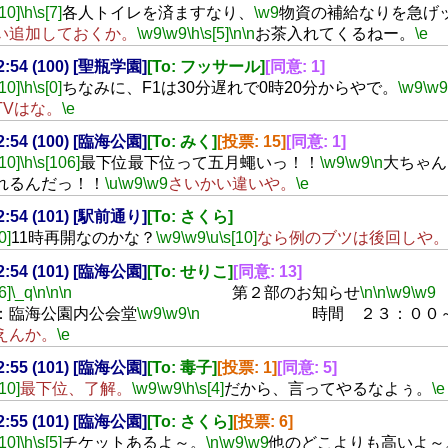
[10]
\h
\s[7]
各人トイレを済ますなり、
\w9
物資の補給なりを急げ
い追加しておくか。
\w9
\w9
\h
\s[5]
\n
\n
お茶入れてくるねー。
\e
22:54 (100) [聖瓶学園]
[To: フッサール]
[同意: 1]
[10]
\h
\s[0]
ちなみに、F1は30分遅れで0時20分からやで。
\w9
\w9
TVはな。
\e
22:54 (100) [臨海公園]
[To: みく]
[投票: 15]
[同意: 1]
[10]
\h
\s[106]
最下位最下位って五月蠅いっ！！
\w9
\w9
\n
大ちゃん
れるんだっ！！
\u
\w9
\w9
さいかい違いや。
\e
22:54 (101) [駅前通り]
[To: さくら]
0]
11時再開なのかな？
\w9
\w9
\u
\s[10]
なら例のブツは後回しや
22:54 (101) [臨海公園]
[To: せりこ]
[同意: 13]
6]
\_q
\n
\n
\n
第２部のお知らせ
\n
\n
\w9
\w9
：臨海公園内公会堂
\w9
\w9
\n
時間 ２３：００
えんか。
\e
22:55 (101) [臨海公園]
[To: 毒子]
[投票: 1]
[同意: 5]
[10]
最下位、了解。
\w9
\w9
\h
\s[4]
だから、言ってやるなよぅ。
\e
22:55 (101) [臨海公園]
[To: さくら]
[投票: 6]
[10]
\h
\s[5]
チケットあるよ～。
\n
\w9
\w9
他のどこよりも高いよ～