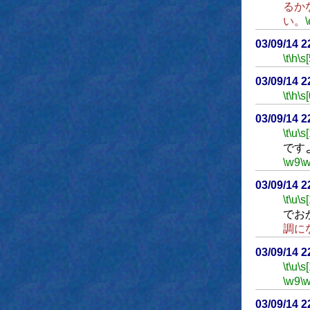
るか
い。
\
03/09/14 
\t
\h
\s[
03/09/14 
\t
\h
\s[
03/09/14 
\t
\u
\s
です
\w9
\
03/09/14 
\t
\u
\s
でお
調に
03/09/14 
\t
\u
\s
\w9
\
03/09/14 