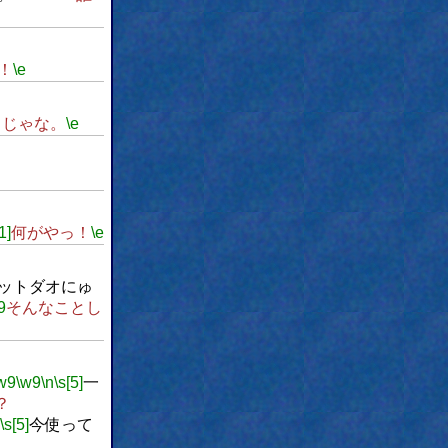
！
\e
うじゃな。
\e
1]
何がやっ！
\e
ットダオにゅ
9
そんなことし
w9
\w9
\n
\s[5]
一
？
\s[5]
今使って