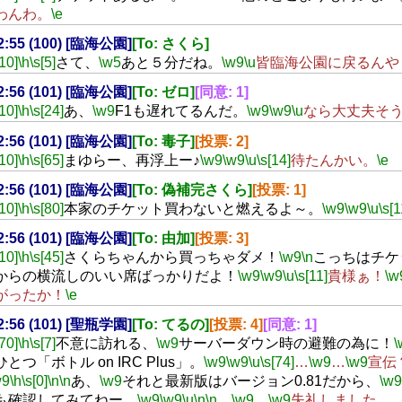
わんわ。
\e
22:55 (100) [臨海公園]
[To: さくら]
[10]
\h
\s[5]
さて、
\w5
あと５分だね。
\w9
\u
皆臨海公園に戻るんや
22:56 (101) [臨海公園]
[To: ゼロ]
[同意: 1]
[10]
\h
\s[24]
あ、
\w9
F1も遅れてるんだ。
\w9
\w9
\u
なら大丈夫そ
22:56 (101) [臨海公園]
[To: 毒子]
[投票: 2]
[10]
\h
\s[65]
まゆらー、再浮上ー♪
\w9
\w9
\u
\s[14]
待たんかい。
\e
22:56 (101) [臨海公園]
[To: 偽補完さくら]
[投票: 1]
[10]
\h
\s[80]
本家のチケット買わないと燃えるよ～。
\w9
\w9
\u
\s[1
22:56 (101) [臨海公園]
[To: 由加]
[投票: 3]
[10]
\h
\s[45]
さくらちゃんから買っちゃダメ！
\w9
\n
こっちはチケ
からの横流しのいい席ばっかりだよ！
\w9
\w9
\u
\s[11]
貴様ぁ！
\w
がったか！
\e
22:56 (101) [聖瓶学園]
[To: てるの]
[投票: 4]
[同意: 1]
[70]
\h
\s[7]
不意に訪れる、
\w9
サーバーダウン時の避難の為に！
\
とつ「ボトル on IRC Plus」。
\w9
\w9
\u
\s[74]
…
\w9
…
\w9
宣伝
w9
\h
\s[0]
\n
\n
あ、
\w9
それと最新版はバージョン0.81だから、
\w9
も確認してみてねー。
\w9
\w9
\u
\n
\n
…
\w9
…
\w9
失礼しました。