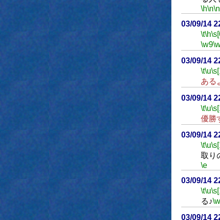
\h
\n
\n
03/09/14 
\t
\h
\s[
\w9
\
03/09/14 
\t
\u
\s
ある
03/09/14 
\t
\u
\s
優勝
03/09/14 
\t
\u
\s
取り
\e
03/09/14 
\t
\u
\s
る♪
\
03/09/14 