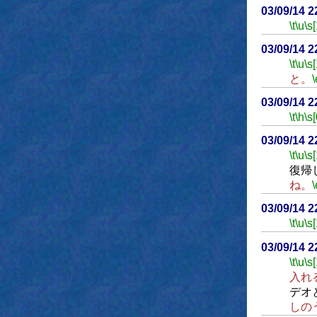
03/09/14 
\t
\u
\s
03/09/14 
\t
\u
\s
と。
\
03/09/14 
\t
\h
\s[
03/09/14 
\t
\u
\s
復帰
ね。
\
03/09/14 
\t
\u
\s
03/09/14 
\t
\u
\s
入れ
デオ
しの