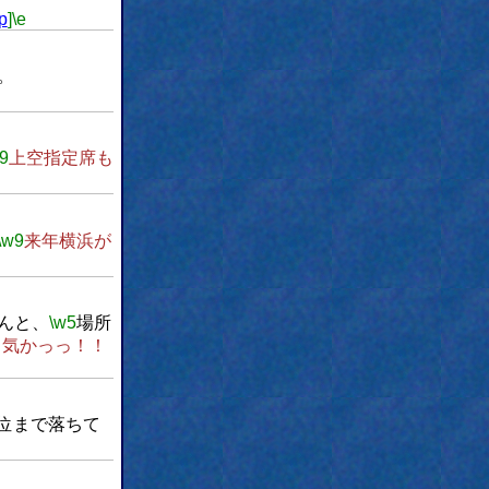
p
]
\e
。
9
上空指定席も
\w9
来年横浜が
んと、
\w5
場所
る気かっっ！！
位まで落ちて