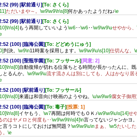
22:52 (99) [駅前通り]
[To: さくら]
[11]
ただいまや～。
\w9
\w9
\h
\s[8]
何かあったようだね♪
\e
22:52 (99) [駅前通り]
[To: さくら]
[10]
\h
\s[4]
もう再開していいよう
\w6
‥
\w6
‥
\w9
\w9
\u
せやから、
e
22:52 (100) [臨海公園]
[To: どどめうにゅう]
0]
判決。
\w9
\n
11時案を採用します。
\w9
\w9
\u
\s[10]
仕切んな。
\
22:52 (100) [聖瓶学園]
[To: フッサール]
[同意: 2]
[10]
\h
\s[0]
自動復帰が切れる位落ちとる時間が長かったんに、既
しとるんか。
\w9
\w9
\u
流す流さんは別にしても、人はかなり居
e
22:52 (100) [駅前通り]
[To: フッサール]
[10]
\h
\s[0]
来週は和音向け映画のようやね。
\u
\w9
\w9
腐女子御用
22:52 (100) [臨海公園]
[To: 毒子]
[投票: 1]
[10]
\h
\s[8]
イヤもう、
\w7
再開は何時でもＯＫ♪
\w9
\w9
\u
\s[14]
せ
るのはヤメロと何度も‥
\w9
\w9
\h
\s[4]
\n
言ってないジャンかヨ
と言うコトにしておけば無問題？
\w9
\w9
\u
\n
まぁ、
\w5
たいした
う。
\e