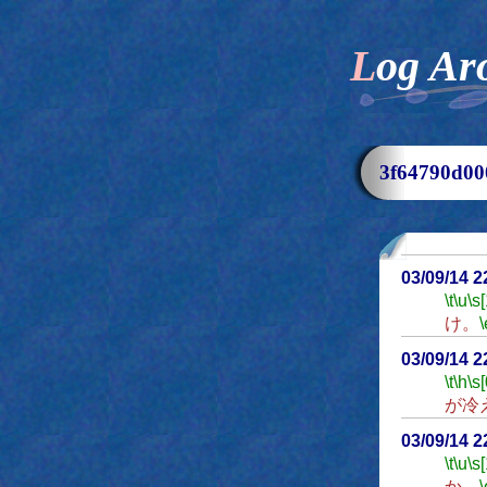
Log Ar
3f64790d
03/09/14 
\t
\u
\s
け。
\
03/09/14 
\t
\h
\s[
が冷
03/09/14 
\t
\u
\s
か。
\