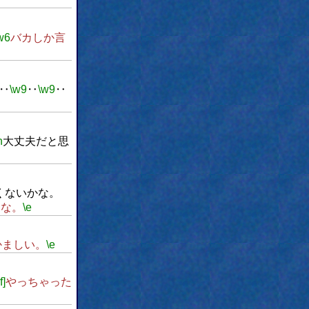
w6
バカしか言
‥
\w9
‥
\w9
‥
n
大丈夫だと思
くないかな。
うな。
\e
かましい。
\e
f]
やっちゃった