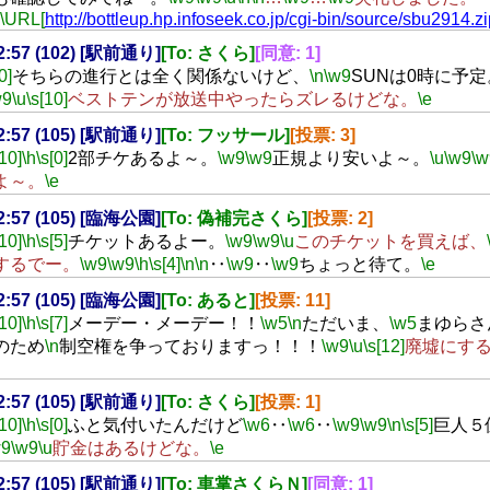
\URL[
http://bottleup.hp.infoseek.co.jp/cgi-bin/source/sbu2914.zi
22:57 (102) [駅前通り]
[To: さくら]
[同意: 1]
0]
そちらの進行とは全く関係ないけど、
\n
\w9
SUNは0時に予定
w9
\u
\s[10]
ベストテンが放送中やったらズレるけどな。
\e
22:57 (105) [駅前通り]
[To: フッサール]
[投票: 3]
[10]
\h
\s[0]
2部チケあるよ～。
\w9
\w9
正規より安いよ～。
\u
\w9
\w
よ～。
\e
22:57 (105) [臨海公園]
[To: 偽補完さくら]
[投票: 2]
[10]
\h
\s[5]
チケットあるよー。
\w9
\w9
\u
このチケットを買えば、
するでー。
\w9
\w9
\h
\s[4]
\n
\n
‥
\w9
‥
\w9
ちょっと待て。
\e
22:57 (105) [臨海公園]
[To: あると]
[投票: 11]
[10]
\h
\s[7]
メーデー・メーデー！！
\w5
\n
ただいま、
\w5
まゆらさ
のため
\n
制空権を争っておりますっ！！！
\w9
\u
\s[12]
廃墟にす
22:57 (105) [駅前通り]
[To: さくら]
[投票: 1]
[10]
\h
\s[0]
ふと気付いたんだけど
\w6
‥
\w6
‥
\w9
\w9
\n
\s[5]
巨人５
w9
\w9
\u
貯金はあるけどな。
\e
22:57 (105) [駅前通り]
[To: 車掌さくらＮ]
[同意: 1]