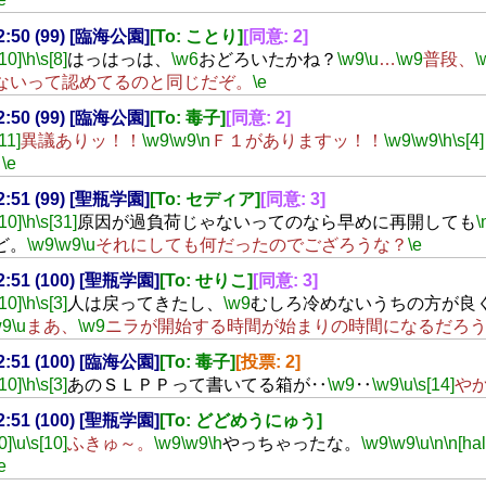
22:50 (99) [臨海公園]
[To: ことり]
[同意: 2]
[10]
\h
\s[8]
はっはっは、
\w6
おどろいたかね？
\w9
\u
…
\w9
普段、
\
ないって認めてるのと同じだぞ。
\e
22:50 (99) [臨海公園]
[To: 毒子]
[同意: 2]
[11]
異議ありッ！！
\w9
\w9
\n
Ｆ１がありますッ！！
\w9
\w9
\h
\s[4]
。
\e
22:51 (99) [聖瓶学園]
[To: セディア]
[同意: 3]
[10]
\h
\s[31]
原因が過負荷じゃないってのなら早めに再開しても
\
ど。
\w9
\w9
\u
それにしても何だったのでござろうな？
\e
22:51 (100) [聖瓶学園]
[To: せりこ]
[同意: 3]
[10]
\h
\s[3]
人は戻ってきたし、
\w9
むしろ冷めないうちの方が良
w9
\u
まあ、
\w9
ニラが開始する時間が始まりの時間になるだろ
22:51 (100) [臨海公園]
[To: 毒子]
[投票: 2]
[10]
\h
\s[3]
あのＳＬＰＰって書いてる箱が‥
\w9
‥
\w9
\u
\s[14]
や
22:51 (100) [聖瓶学園]
[To: どどめうにゅう]
0]
\u
\s[10]
ふきゅ～。
\w9
\w9
\h
やっちゃったな。
\w9
\w9
\u
\n
\n[hal
e