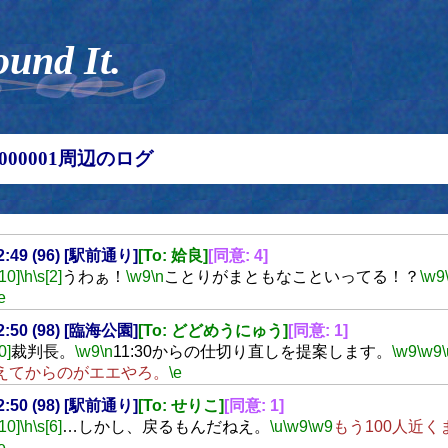
ound It.
00000001周辺のログ
22:49 (96) [駅前通り]
[To: 姶良]
[同意: 4]
[10]
\h
\s[2]
うわぁ！
\w9
\n
ことりがまともなこといってる！？
\w9
e
22:50 (98) [臨海公園]
[To: どどめうにゅう]
[同意: 1]
0]
裁判長。
\w9
\n
11:30からの仕切り直しを提案します。
\w9
\w9
えてからのがエエやろ。
\e
22:50 (98) [駅前通り]
[To: せりこ]
[同意: 1]
[10]
\h
\s[6]
…しかし、戻るもんだねえ。
\u
\w9
\w9
もう100人近
e