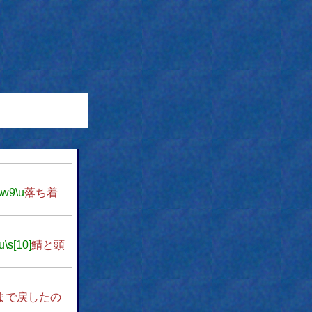
\w9
\u
落ち着
\u
\s[10]
鯖と頭
くまで戻したの