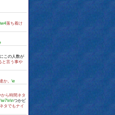
\w4
落ち着け
e
にこの人数が
ると言う事や
達か。
\e
やから時間ネタ
。
\w7
\n
\n
つかビ
ネタでもナイ