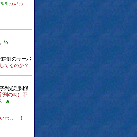
9
\u
\n
おいお
。
\e
配信側のサーバ
してるのか？
字列処理関係
字列の時は不
が。
\e
いわよ！！