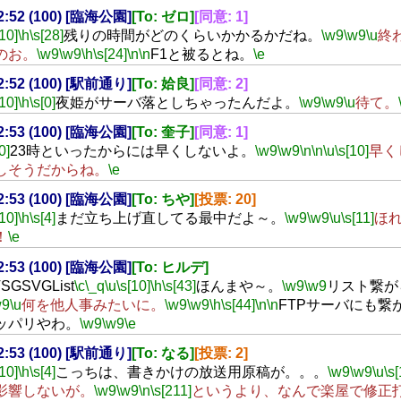
22:52 (100) [臨海公園]
[To: ゼロ]
[同意: 1]
[10]
\h
\s[28]
残りの時間がどのくらいかかるかだね。
\w9
\w9
\u
終わ
のお。
\w9
\w9
\h
\s[24]
\n
\n
F1と被るとね。
\e
22:52 (100) [駅前通り]
[To: 姶良]
[同意: 2]
[10]
\h
\s[0]
夜姫がサーバ落としちゃったんだよ。
\w9
\w9
\u
待て。
22:53 (100) [臨海公園]
[To: 奎子]
[同意: 1]
0]
23時といったからには早くしないよ。
\w9
\w9
\n
\n
\u
\s[10]
早く
しそうだからね。
\e
22:53 (100) [臨海公園]
[To: ちや]
[投票: 20]
[10]
\h
\s[4]
まだ立ち上げ直してる最中だよ～。
\w9
\w9
\u
\s[11]
ほ
！
\e
22:53 (100) [臨海公園]
[To: ヒルデ]
SGSVGList
\c
\_q
\u
\s[10]
\h
\s[43]
ほんまや～。
\w9
\w9
リスト繋が
w9
\u
何を他人事みたいに。
\w9
\w9
\h
\s[44]
\n
\n
FTPサーバにも繋
ッパリやわ。
\w9
\w9
\e
22:53 (100) [駅前通り]
[To: なる]
[投票: 2]
[10]
\h
\s[4]
こっちは、書きかけの放送用原稿が。。。
\w9
\w9
\u
\s[
影響しないが。
\w9
\w9
\n
\s[211]
というより、なんで楽屋で修正