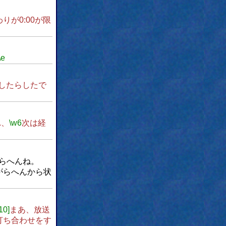
りが0:00が限
\e
したらしたで
れ、
\w6
次は経
らへんね。
がらへんから状
10]
まあ、放送
打ち合わせをす