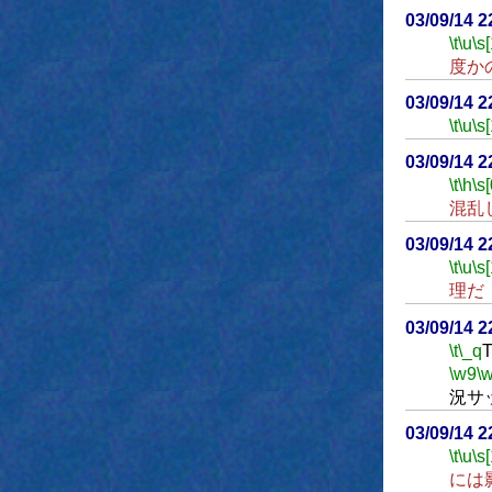
03/09/14 
\t
\u
\s
度か
03/09/14 
\t
\u
\s
03/09/14 
\t
\h
\s[
混乱
03/09/14 
\t
\u
\s
理だ
03/09/14 
\t
\_q
T
\w9
\
況サ
03/09/14 
\t
\u
\s
には