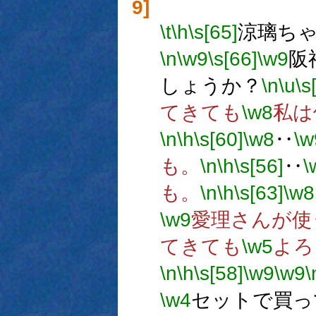
9]
\t
\h
\s[65]
涼璃ち
\n
\w9
\s[66]
\w9
阪
しょうか？
\n
\u
\s
てきても
\w8
私は
\n
\h
\s[60]
\w8
‥
\w
も。
\n
\h
\s[56]
‥
\
も。
\n
\h
\s[63]
\w8
\w9
愛理さんが使
てきても
\w5
よろ
\n
\h
\s[58]
\w9
\w9
\
\w4
セットで買っ