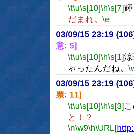
\t
\u
\s[10]
\h
\s[7]
輝
だまれ。
\e
03/09/15 23:19 (1
意: 5]
\t
\u
\s[10]
\h
\s[1]
涼
ゃったんだね。
\
03/09/15 23:19 (1
票: 11]
\t
\u
\s[10]
\h
\s[3]
こ
と！？
\n
\w9
\h
\URL[
http