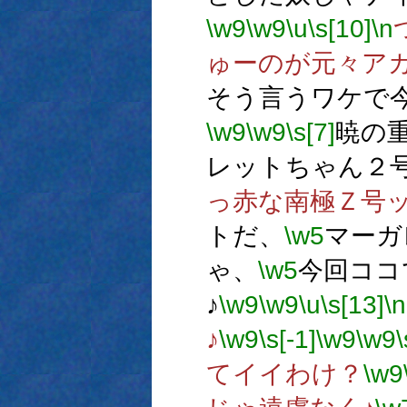
\w9
\w9
\u
\s[10]
\n
ゅーのが元々ア
そう言うワケで
\w9
\w9
\s[7]
暁の
レットちゃん２
っ赤な南極Ｚ号
トだ、
\w5
マーガ
ゃ、
\w5
今回ココ
♪
\w9
\w9
\u
\s[13]
\n
♪
\w9
\s[-1]
\w9
\w9
\
てイイわけ？
\w9