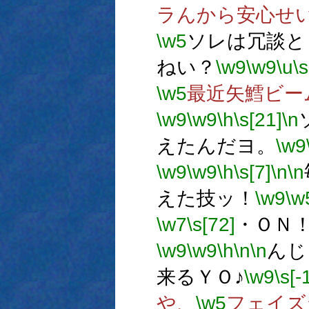
ラんから安心せ
\w5
ソレは冗談と
ねい？
\w9
\w9
\u
\s
\w5
最近矢鱈ビー
\w9
\w9
\h
\s[21]
\n
えたんだヨ。
\w9
\w9
\w9
\h
\s[7]
\n
\n
えた技ッ！
\w9
\w
\w7
\s[72]
・ＯＮ
\w9
\w9
\h
\n
\n
んじ
来るＹＯ♪
\w9
\s[-
や、
\w5
フェイズ