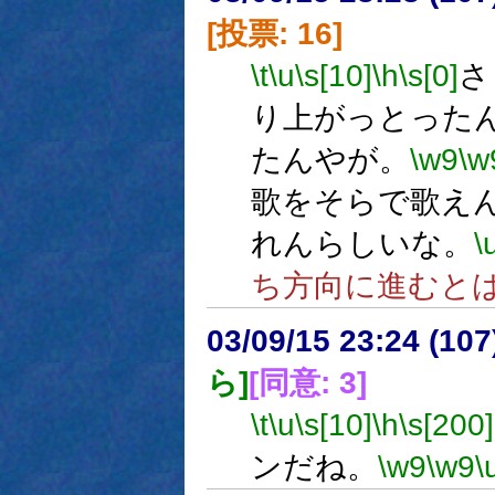
[投票: 16]
\t
\u
\s[10]
\h
\s[0]
さ
り上がっとった
たんやが。
\w9
\w
歌をそらで歌え
れんらしいな。
\
ち方向に進むと
03/09/15 23:24 (1
ら]
[同意: 3]
\t
\u
\s[10]
\h
\s[200]
ンだね。
\w9
\w9
\