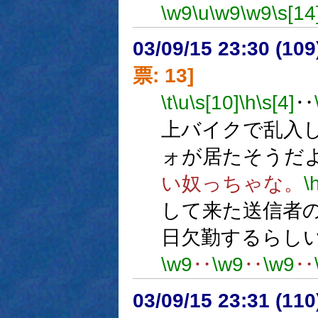
\w9
\u
\w9
\w9
\s[14
03/09/15 23:30 (1
票: 13]
\t
\u
\s[10]
\h
\s[4]
‥
上バイクで乱入
ォが居たそうだ
い奴っちゃな。
\
して来た送信者
日欠勤するらし
\w9
‥
\w9
‥
\w9
‥
03/09/15 23:31 (1