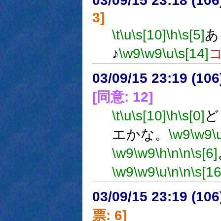
03/09/15 23:18 (1
3]
\t
\u
\s[10]
\h
\s[5]
あ
♪
\w9
\w9
\u
\s[14]
03/09/15 23:19 (1
[同意: 12]
\t
\u
\s[10]
\h
\s[0]
ど
エかな。
\w9
\w9
\
\w9
\w9
\h
\n
\n
\s[6]
\w9
\w9
\u
\n
\n
\s[16
03/09/15 23:19 (1
票: 6]