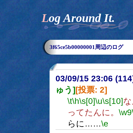
Log Around It.
3f65ce5b00000001周辺のログ
03/09/15 23:06 (1
ゅう]
[投票: 2]
\t
\h
\s[0]
\u
\s[10]
な
ってたんに。
\w9
らに……
\e