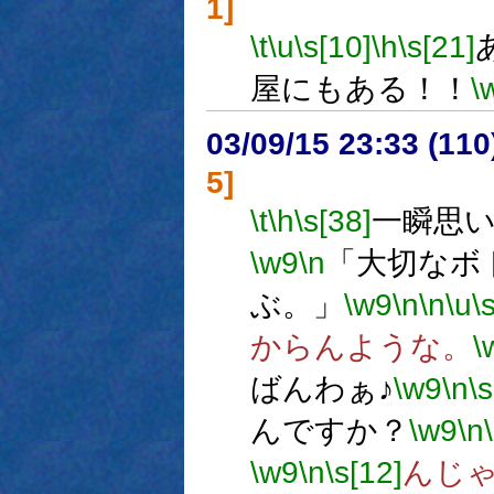
1]
\t
\u
\s[10]
\h
\s[21]
屋にもある！！
\
03/09/15 23:33 (1
5]
\t
\h
\s[38]
一瞬思
\w9
\n
「大切なボ
ぶ。」
\w9
\n
\n
\u
\
からんような。
\
ばんわぁ♪
\w9
\n
\s
んですか？
\w9
\n
\w9
\n
\s[12]
んじ