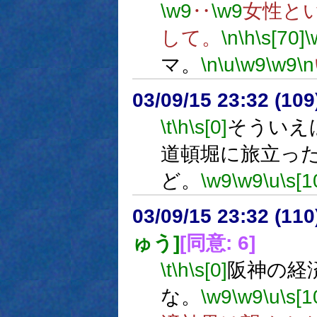
\w9
‥
\w9
女性と
して。
\n
\h
\s[70]
\
マ。
\n
\u
\w9
\w9
\n
03/09/15 23:32 (1
\t
\h
\s[0]
そういえ
道頓堀に旅立っ
ど。
\w9
\w9
\u
\s[1
03/09/15 23:32 (1
ゅう]
[同意: 6]
\t
\h
\s[0]
阪神の経
な。
\w9
\w9
\u
\s[1