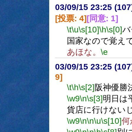
03/09/15 23:25 (1
[投票: 4]
[同意: 1]
\t
\u
\s[10]
\h
\s[0]
バ
国家なので覚え
あほな。
\e
03/09/15 23:25 (1
9]
\t
\h
\s[2]
阪神優勝
\w9
\n
\s[3]
明日は
貨店に行けない
\w9
\n
\n
\u
\s[10]
何