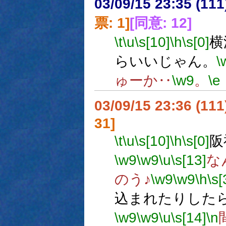
03/09/15 23:35 (1
票: 1]
[同意: 12]
\t
\u
\s[10]
\h
\s[0]
横
らいいじゃん。
\
ゅーか‥
\w9
。
\e
03/09/15 23:36 (1
31]
\t
\u
\s[10]
\h
\s[0]
阪
\w9
\w9
\u
\s[13]
な
のう♪
\w9
\w9
\h
\s[
込まれたりした
\w9
\w9
\u
\s[14]
\n