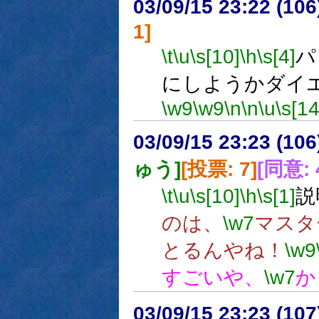
03/09/15 23:22 (1
1]
\t
\u
\s[10]
\h
\s[4]
パ
にしようかダイ
\w9
\w9
\n
\n
\u
\s[14
03/09/15 23:23 (1
ゅう]
[投票: 7]
[同意: 
\t
\u
\s[10]
\h
\s[1]
説
のは、
\w7
マスタ
とるんやね！
\w9
すごいや、
\w7
か
03/09/15 23:23 (1