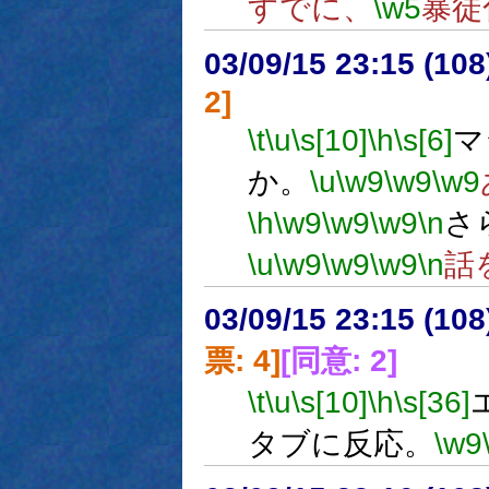
すでに、
\w5
暴徒
03/09/15 23:15 (1
2]
\t
\u
\s[10]
\h
\s[6]
マ
か。
\u
\w9
\w9
\w9
\h
\w9
\w9
\w9
\n
さ
\u
\w9
\w9
\w9
\n
話
03/09/15 23:15 (1
票: 4]
[同意: 2]
\t
\u
\s[10]
\h
\s[36]
タブに反応。
\w9