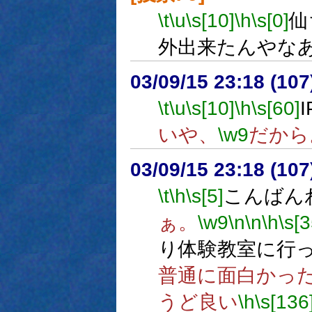
\t
\u
\s[10]
\h
\s[0]
仙
外出来たんやな
03/09/15 23:18 (1
\t
\u
\s[10]
\h
\s[60]
いや、
\w9
だから
03/09/15 23:18 (1
\t
\h
\s[5]
こんばん
ぁ。
\w9
\n
\n
\h
\s[3
り体験教室に行っ
普通に面白かっ
うど良い
\h
\s[136