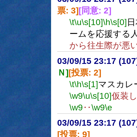
票: 3]
[同意: 2]
\t
\u
\s[10]
\h
\s[0]
日
ームを応援する
から往生際が悪
03/09/15 23:17 (1
Ｎ]
[投票: 2]
\t
\h
\s[1]
マスカレ
\w9
\u
\s[10]
仮装
\w9
‥
\w9
\e
03/09/15 23:17 (1
[投票: 9]