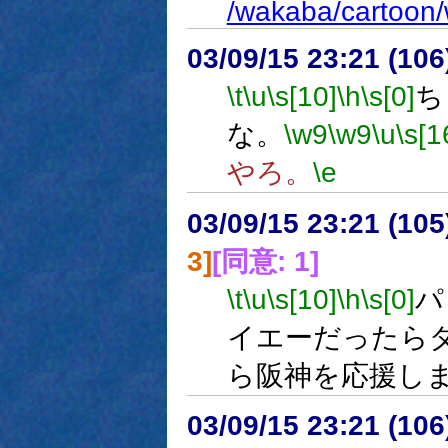
/wakaba/cartoon
03/09/15 23:21 (1
\t
\u
\s[10]
\h
\s[0]
ち
な。
\w9
\w9
\u
\s[1
やろ。
\e
03/09/15 23:21 (1
3]
[同意: 1]
\t
\u
\s[10]
\h
\s[0]
パ
イエーだったら
ら阪神を応援し
03/09/15 23:21 (1