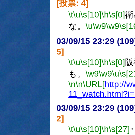
[投票: 4]
\t
\u
\s[10]
\h
\s[0]
衛
な。
\u
\w9
\w9
\s[1
03/09/15 23:29 (1
5]
\t
\u
\s[10]
\h
\s[0]
阪
も。
\w9
\w9
\u
\s[2
\n
\n
\URL[
http://
11_watch.html?i=
03/09/15 23:29 (1
2]
\t
\u
\s[10]
\h
\s[27]