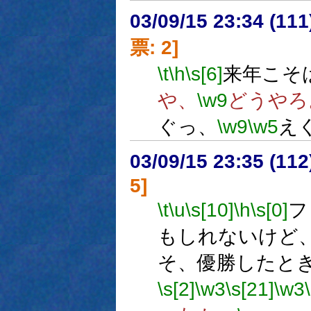
03/09/15 23:34 (1
票: 2]
\t
\h
\s[6]
来年こそは
や、
\w9
どうやろ
ぐっ、
\w9
\w5
え
03/09/15 23:35 (1
5]
\t
\u
\s[10]
\h
\s[0]
フ
もしれないけど
そ、優勝したと
\s[2]
\w3
\s[21]
\w3