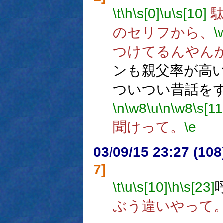
\t
\h
\s[0]
\u
\s[10]
駄
のセリフから、
\
つけてるんやん
ンも親父率が高
ついつい昔話を
\n
\w8
\u
\n
\w8
\s[11
聞けって。
\e
03/09/15 23:27 (1
7]
\t
\u
\s[10]
\h
\s[23]
ぶう違いやって