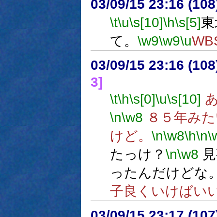
03/09/15 23:16 (1
\t
\u
\s[10]
\h
\s[5]
東
て。
\w9
\w9
\u
WB
03/09/15 23:16 (1
3]
\t
\h
\s[0]
\u
\s[10]
あ
\n
\w8
８５年みた
けど。
\n
\w8
\h
\n
\
たっけ？
\n
\w8
見
ったんだけどな
子良くいけばい
03/09/15 23:17 (1