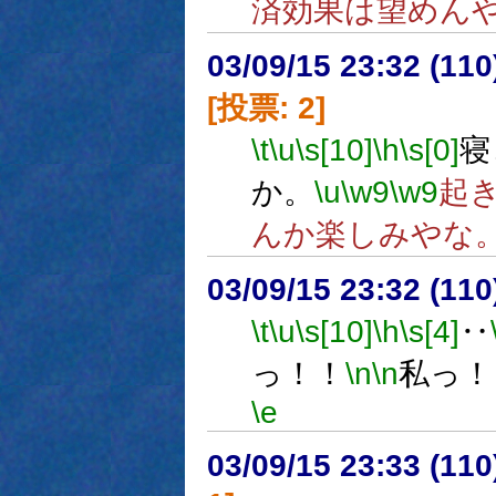
済効果は望めん
03/09/15 23:32 (1
[投票: 2]
\t
\u
\s[10]
\h
\s[0]
寝
か。
\u
\w9
\w9
起
んか楽しみやな
03/09/15 23:32 (1
\t
\u
\s[10]
\h
\s[4]
‥
っ！！
\n
\n
私っ！
\e
03/09/15 23:33 (1