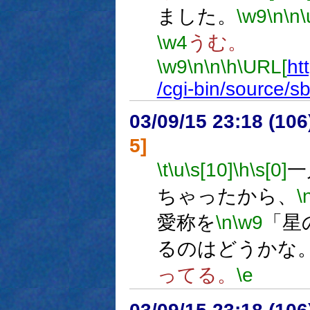
ました。
\w9
\n
\n
\
\w4
うむ。
\w9
\n
\n
\h
\URL[
ht
/cgi-bin/source/s
03/09/15 23:18 (1
5]
\t
\u
\s[10]
\h
\s[0]
一
ちゃったから、
\
愛称を
\n
\w9
「星
るのはどうかな
ってる。
\e