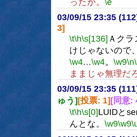
ったか。
\e
03/09/15 23:35 (1
3]
\t
\h
\s[136]
Ａクラ
けじゃないので
\w4
…
\w4
。
\w9
\n
ままじゃ無理だ
03/09/15 23:35 (1
ゅう]
[投票: 1]
[同意: 
\t
\h
\s[0]
LUIDとs
んとな。
\w9
\w9
\