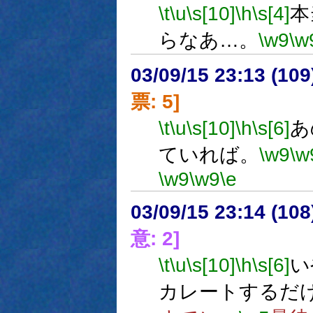
\t
\u
\s[10]
\h
\s[4]
本
らなあ…。
\w9
\w
03/09/15 23:13 (1
票: 5]
\t
\u
\s[10]
\h
\s[6]
あ
ていれば。
\w9
\w
\w9
\w9
\e
03/09/15 23:14 (1
意: 2]
\t
\u
\s[10]
\h
\s[6]
い
カレートするだ