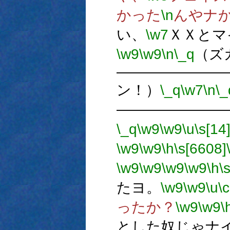
かった
\n
んやナ
い、
\w7
ＸＸとマ
\w9
\w9
\n
\_q
（ズ
―――――――
ン！）
\_q
\w7
\n
\_
―――――――
\_q
\w9
\w9
\u
\s[14
\w9
\w9
\h
\s[6608]
\w9
\w9
\w9
\w9
\h
\
たヨ。
\w9
\w9
\u
\c
ったか？
\w9
\w9
\
とした奴じゃナ