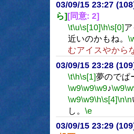
03/09/15 23:27 (1
ら]
[同意: 2]
\t
\u
\s[10]
\h
\s[0]
ア
近いのかもね。
\
むアイスやから
03/09/15 23:28 (1
\t
\h
\s[1]
夢のでぱー
\w9
\w9
\w9
♪
\w9
\w
\w9
\w9
\h
\s[4]
\n
\n
し。
\e
03/09/15 23:29 (1