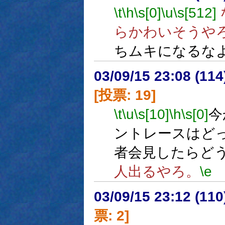
\t
\h
\s[0]
\u
\s[512]
らかわいそうや
ちムキになるな
03/09/15 23:08 (1
[投票: 19]
\t
\u
\s[10]
\h
\s[0]
今
ントレースはど
者会見したらど
人出るやろ。
\e
03/09/15 23:12 (1
票: 2]