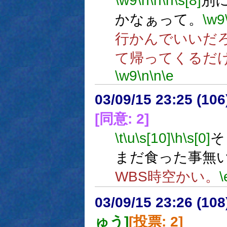
\w9
\n
\n
\h
\s[8]
別
かなぁって。
\w9
行かんでいいだ
て帰ってくるだ
\w9
\n
\n
\e
03/09/15 23:25 (1
[同意: 2]
\t
\u
\s[10]
\h
\s[0]
そ
まだ食った事無
WBS時空かい。
\
03/09/15 23:26 (1
ゅう]
[投票: 2]