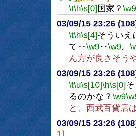
\t
\h
\s[0]
国家？
\w
03/09/15 23:26 (1
\t
\h
\s[4]
そういえ
て‥
\w9
‥
\w9
。
\
ん方が良さそう
03/09/15 23:26 (1
\t
\u
\s[10]
\h
\s[0]
そ
るのかな？
\w9
\w
と、西武百貨店
03/09/15 23:26 (1
1]