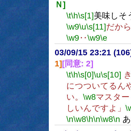
Ｎ]
\t
\h
\s[1]
美味しそ
\w9
\u
\s[11]
だか
\w9
‥
\w9
\e
03/09/15 23:21 (1
1]
[同意: 2]
\t
\h
\s[0]
\u
\s[10]
き
につついてるん
い。
\w8
マスター
しいんですよ」
\
\n
\w8
\h
\n
\w8
\n
あ