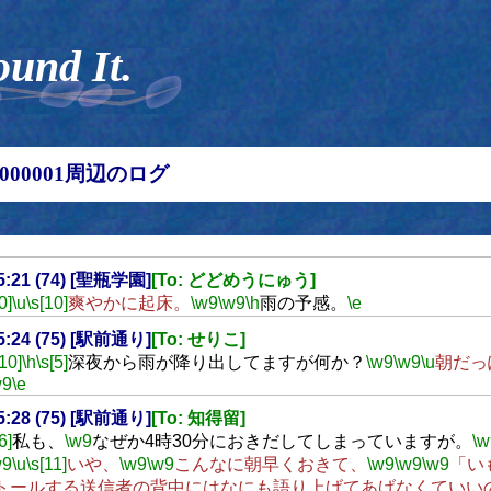
ound It.
00000001周辺のログ
05:21 (74) [聖瓶学園]
[To: どどめうにゅう]
0]
\u
\s[10]
爽やかに起床。
\w9
\w9
\h
雨の予感。
\e
05:24 (75) [駅前通り]
[To: せりこ]
[10]
\h
\s[5]
深夜から雨が降り出してますが何か？
\w9
\w9
\u
朝だっ
w9
\e
05:28 (75) [駅前通り]
[To: 知得留]
6]
私も、
\w9
なぜか4時30分におきだしてしまっていますが。
\w
w9
\u
\s[11]
いや、
\w9
\w9
こんなに朝早くおきて、
\w9
\w9
\w9
「い
トールする送信者の背中にはなにも語り上げてあげなくていい