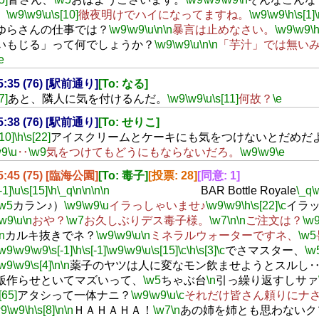
。
\w9
\w9
\u
\s[10]
徹夜明けでハイになってますね。
\w9
\w9
\h
\s[1]
ゆらさんの仕事では？
\w9
\w9
\u
\n
\n
暴言は止めなさい。
\w9
\w9
\
いもじる」って何でしょうか？
\w9
\w9
\u
\n
\n
「芋汁」では無い
e
05:35 (76) [駅前通り]
[To: なる]
7]
あと、隣人に気を付けるんだ。
\w9
\w9
\u
\s[11]
何故？
\e
05:38 (76) [駅前通り]
[To: せりこ]
[10]
\h
\s[22]
アイスクリームとケーキにも気をつけないとだめだ
w9
\u
‥
\w9
気をつけてもどうにもならないだろ。
\w9
\w9
\e
05:45 (75) [臨海公園]
[To: 毒子]
[投票: 28]
[同意: 1]
-1]
\u
\s[15]
\h
\_q
\n
\n
\n
\n
BAR Bottle Royale
\_q
\
\w5
カラン♪）
\w9
\w9
\u
イラっしゃいませ♪
\w9
\w9
\h
\s[22]
\c
イラ
\w9
\u
\n
おや？
\w7
お久しぶりデス毒子様。
\w7
\n
\n
ご注文は？
\w
\n
カルキ抜きでネ？
\w9
\w9
\u
\n
ミネラルウォーターですネ、
\w5
\w9
\w9
\w9
\s[-1]
\h
\s[-1]
\w9
\w9
\u
\s[15]
\c
\h
\s[3]
\c
でさマスター、
\w
\w9
\w9
\s[4]
\n
\n
薬子のヤツは人に変なモン飲ませようとスルし
飯作らせといてマズいって、
\w5
ちゃぶ台
\n
引っ繰り返すしサァ
[65]
アタシって一体ナニ？
\w9
\w9
\u
\c
それだけ皆さん頼りにナ
w9
\w9
\h
\s[8]
\n
\n
ＨＡＨＡＨＡ！
\w7
\n
あの姉を姉とも思わないク