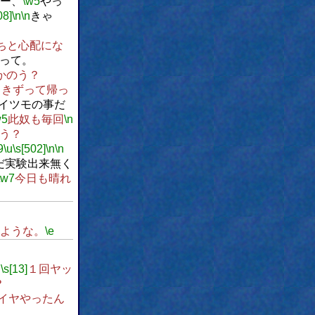
ー、
\w5
やっ
08]
\n
\n
きゃ
？
ちと心配にな
って。
かのう？
引きずって帰っ
イツモの事だ
w5
此奴も毎回
\n
う？
9
\u
\s[502]
\n
\n
だ実験出来無く
\w7
今日も晴れ
ような。
\e
u
\s[13]
１回ヤッ
？
イヤやったん