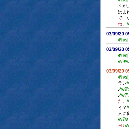
すが
はま
で「
ね。
\
03/09/20 
\t
\h
\s[
03/09/20 
\t
\u
\s
\w9
\
03/09/20 
\t
\h
\s[
ラン
♪
\w9
♪
\w7
た。
ぅ？
人に
\w7
\s
ヨ♪
\