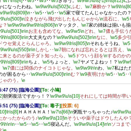
！
\w7
\n
\s[4]
‥
\w5
‥
\w5
‥
\w5
きゅう。
\w9
\w5
\u
\s[-1]
\h
\s[812]
\c
ふ
かになったわね。
\w9
\w9
\u
\s[502]
\c
ふむ、
\w7
麻酔か？
\w9
\h
\s[8
\w9
\w9
\s[809]
\n
‥
\w5
‥
\w5
‥
\w5
家で寝てたんじゃなかったの
w9
\u
\s[500]
\n
泣きながら飛び出したもんじゃから
\n
流石に、
\w5
な？
\w9
\w9
\w9
\w9
\h
\s[806]
\n
マッタク、
\w7
家の姉妹は揃いも揃
w9
\u
\s[501]
\n
\n
お主も含めてな。
\w9
\w5
\n
どれ、
\w7
儂も手伝う
w9
\h
\s[800]
\n
\n
大丈夫なの？
\w9
\w9
\u
\s[502]
\n
\n
なに、
\w5
多少
ドウセ覚えとらんじゃろ。
\w9
\w9
\h
\s[805]
\n
それもそうね、
\w5
w9
\w9
\u
\s[550]
\n
\n
しかし‥
\w7
朝になれば忘れとるとは言え、
\
に来とるのが薬子ダト知ったら、
\w5
ドウいう顔を
\n
するのかの
w9
\h
\s[809]
\n
\n
ちょ、
\w5
ちょっと、
\w7
ヤメてよねッ！？
\w9
\w
、
\w7
儂には関係のナイコトじゃな。
\w9
\w9
\h
\n
わ、
\w7
私はた
のが困るから‥
\w9
\w9
\u
\s[500]
\n
\n
む？
\w9
夜明けか
\w5
‥
\w5
‥
じゃのう。
\e
05:47 (75) [臨海公園]
[To: 小鳩]
2]
朝粥復活ですかっ！？
\w9
\w9
\u
\s[10]
それにしては時間が早い
05:51 (75) [臨海公園]
[To: 毒子]
[投票: 6]
[10]
\h
\s[8]
ＨＡＨＡＨＡ！
\w7
\s[66]
\n
粥瓶ヤっちゃった♪
\w9
\w9
\
たかったからのう♪
\w9
\w9
\s[10]
\n
そういや薬子はドウしたんや
w9
\h
\n
\n
‥
\w5
‥
\w5
‥
\w5
寝込んだ。
\w9
\w9
\u
\s[14]
\n
\n
ソコまで
？
\e