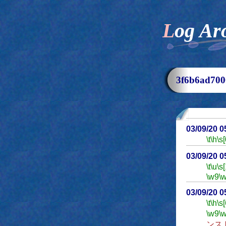
Log Ar
3f6b6ad7
03/09/20 
\t
\h
\s[
03/09/20 
\t
\u
\s
\w9
\
03/09/20 
\t
\h
\s[
\w9
\
ンス