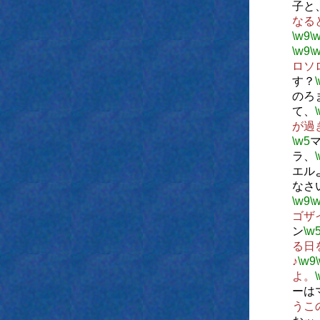
子と
なる
\w9
\
\w9
\
ロソ
す？
のろ
て、
が過
\w5
ラ、
エル
なさ
\w9
\
ゴザ
ン
\w
る日
♪
\w9
よ。
ーは
うこ