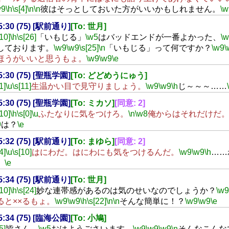
w9
\h
\s[4]
\n
\n
彼はそっとしておいた方がいいかもしれません。
\w
05:30 (75) [駅前通り]
[To: 世月]
[10]
\h
\s[26]
「いもじる」
\w5
はバッドエンドが一番よかった、
\
しております。
\w9
\w9
\s[25]
\n
「いもじる」って何ですか？
\w9
\
ほうがいいと思うもょ。
\w9
\w9
\e
05:30 (75) [聖瓶学園]
[To: どどめうにゅう]
1]
\u
\s[11]
生温かい目で見守りましょう。
\w9
\w9
\h
じ～～～……
05:30 (75) [聖瓶学園]
[To: ミカソ]
[同意: 2]
[10]
\h
\s[0]
\u
ふたなりに気をつけろ。
\n
\w8
俺からはそれだけだ
9
は？
\e
05:32 (75) [駅前通り]
[To: まゆら]
[同意: 2]
4]
\u
\s[10]
はにわだ。はにわにも気をつけるんだ。
\w9
\w9
\h
……
。
\e
05:34 (75) [駅前通り]
[To: 世月]
[10]
\h
\s[24]
妙な連帯感があるのは気のせいなのでしょうか？
\w9
ると××るもょ。
\w9
\w9
\h
\s[22]
\n
\n
そんな簡単に！？
\w9
\w9
\e
05:34 (75) [臨海公園]
[To: 小鳩]
5]
皆さん、
\w5
おはようごさいます。
\w9
\w9
\w9
\n
そんなこんな