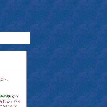
ぽ～。
9
\w9
何か？
もじる」をイ
のかにゃ？