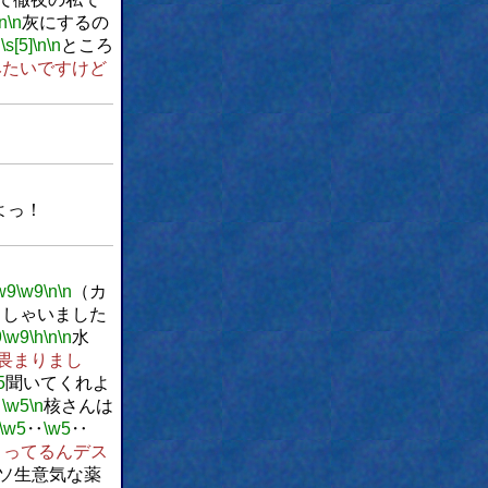
\n
\n
灰にするの
h
\s[5]
\n
\n
ところ
みたいですけど
よっ！
w9
\w9
\n
\n
（カ
ッしゃいました
9
\w9
\h
\n
\n
水
畏まりまし
5
聞いてくれよ
‥
\w5
\n
核さんは
\w5
‥
\w5
‥
さってるんデス
ソ生意気な薬