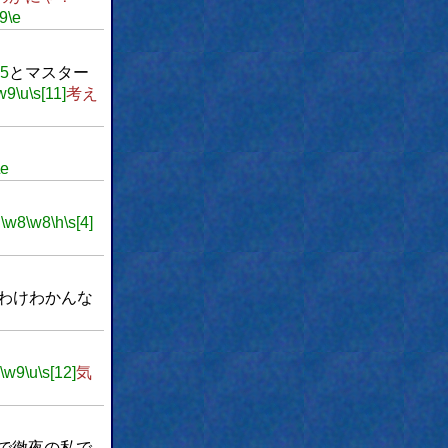
9
\e
w5
とマスター
w9
\u
\s[11]
考え
\e
。
\w8
\w8
\h
\s[4]
わけわかんな
\w9
\u
\s[12]
気
で徹夜の私で