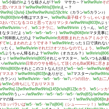
、
\w5
小姑の
\n
ような核さんが？
\w9
マサカ～？
\w9
\w9
\u
\n
そ
と思いマスヨ？
\w9
\w9
\w9
\h
\s[3]
\n
\n
え～？
w9
\w9
\s[-1]
\u
\s[-1]
\w9
\w9
\w9
\u
\s[15]
\c
\h
\c
（カラン
\w5
カラン♪）
w9
\s[800]
\n
\n
今晩はマスター。
\w9
\w9
\u
薬子様イラっしゃいませ
ロおいでになるコロと思っておりマシタ♪
\w9
\w9
\h
\s[803]
\n
ぶぅ
\w9
\w9
\u
\n
\n
ハイ、
\w5
コチラに。
\w9
\w9
\h
\n
\n
（う～ん、
\w5
ど
まなタコだよぅ
\w5
‥
\w5
‥
\w5
‥）
\w9
\w9
\s[806]
\n
\n
マタ見事に
\w7
何杯飲んだのよ？
\w9
\w9
\u
\n
\n
先程飲まれたカルアミルクで
ぎて
\n
しまわれたようですネ？
\w9
\w9
\h
\n
たった１口で潰れな
マッたく。
\w9
\w9
\u
\n
\n
それだけオツカレなのでしょう。
\w9
\w9
\w5
ぶうちゃん帰るわよ？
\w9
\w9
\n
（オカエル？）
\w9
\n
\n
\s[806
よッ！
\w9
\w9
\w9
\n
\n
\s[805]
それじゃマスター、
\w5
いつもお騒
い♪
\w9
\w9
\u
\n
\n
日常のウサを晴らして頂くのもBar冥利に尽き
w9
\h
\s[800]
\n
それとこのコトなんだけど
\w5
‥
\w5
‥
\w9
\w9
\u
\n
イマスネ？
\w9
\w9
\h
\s[803]
\n
ありがと、
\w7
マスター♪
\w9
\w9
\h
\s
5
カラン♪）
\w9
\w9
\u
\n
\n
‥
\w5
‥
\w5
‥
\w7
いつの日か、
\w5
お二
を
\w5
\n
心待ちにしておりマスヨ
\w9
\w9
\s[-1]
\w9
\w9
\w9
\w9
\h
\s[145]
\c
\u
\s[812]
\c
ホラ、
\w5
シッカ
\w9
\w9
\h
うぃ～♪
\w9
\w9
\n
‥
\w5
‥
\w5
‥
\w5
‥
\w9
\s[65]
♪
\w9
\w9
\
ママの味――――――――――――――ッ！
\w9
\w9
\u
\s[806]
\n
のヨッパラいは
\w5
‥
\w5
‥
\w7
\s[804]
（シュ―――ッ！）
\w9
\w