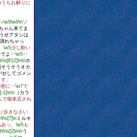
のうちお解りに
♪
\w9
\w9
\n
ソ
ちゃん来てま
うせアタシは
潰れちゃっ
、
\w5
少し酔い
いでよ‥
\w5
‥
\h
\s[812]
\n
\n
ホ
]
そうそうオカ
がせしてゴメン
ます。
秘密に‥
\w7
で
[-1]
\n
\n
（カラ
人で御来店され
リ歩きなさい
w9
\s[7]
\n
ミルキ
ああっ、
\w5
も
9
\h
\s[2]
\n
\n
う