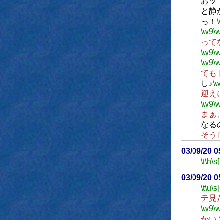
おッ
と静
っ！
\w9
\
って
\w9
\
\w9
\
ても
し♪
\
迎え
\w9
\
まぁ
なる
そう
03/09/20 
\t
\h
\s[
03/09/20 
\t
\u
\s
テ見
\w9
\
かい