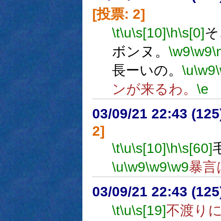
[投票: 2]
\t
\u
\s[10]
\h
\s[0]
そ
ボンヌ。
\w9
\w9
\
長ーいの。
\u
\w9
ンが来るわ。
\e
03/09/21 22:43 (1
2]
\t
\u
\s[10]
\h
\s[60]
\u
\w9
\w9
\w9
暴言
03/09/21 22:43 (1
\t
\u
\s[19]
不渡り