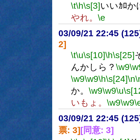
\t
\h
\s[3]
いいｶﾛか
やれ。
\e
03/09/21 22:45 (1
2]
\t
\u
\s[10]
\h
\s[25]
んかしら？
\w9
\w
\w9
\w9
\h
\s[24]
\n
\
か。
\w9
\w9
\u
\s[1
いもょ。
\w9
\w9
\
03/09/21 22:45 (1
票: 3]
[同意: 3]