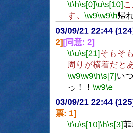
\t
\h
\s[0]
\u
\s[10]
こ
す。
\w9
\w9
\h
帰
03/09/21 22:44 (1
2]
[同意: 2]
\t
\u
\s[21]
そもそも
周りが横着だと
\w9
\w9
\h
\s[7]
い
っ！！
\w9
\e
03/09/21 22:44 (1
票: 1]
\t
\u
\s[10]
\h
\s[3]
韮