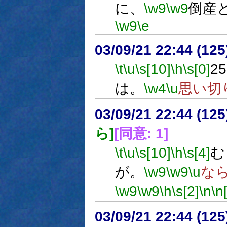
に、
\w9
\w9
倒産
\w9
\e
03/09/21 22:44 (1
\t
\u
\s[10]
\h
\s[0]
2
は。
\w4
\u
思い切
03/09/21 22:44 (1
ら]
[同意: 1]
\t
\u
\s[10]
\h
\s[4]
む
が。
\w9
\w9
\u
な
\w9
\w9
\h
\s[2]
\n
\n
03/09/21 22:44 (1