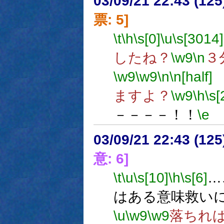
03/09/21 22:43 (1
票: 5]
\t
\h
\s[0]
\u
\s[3014]
したね？
\w9
\n
３
\w9
\w9
\n
\n[half]
ますよ？
\w9
\h
\s[
－－－－！！
\e
03/09/21 22:43 (1
意: 6]
\t
\u
\s[10]
\h
\s[6]
…
はある意味救い
\u
\w9
\w9
落ちれ