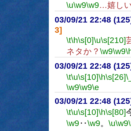
\u
\w9
\w9
…嬉し
03/09/21 22:48 (1
3]
\t
\h
\s[0]
\u
\s[210]
ネタか？
\w9
\w9
\
03/09/21 22:48 (1
\t
\u
\s[10]
\h
\s[26]
\
\w9
\w9
\e
03/09/21 22:48 (1
\t
\u
\s[10]
\h
\s[80]
\w9
‥
\w9
。
\u
\w9