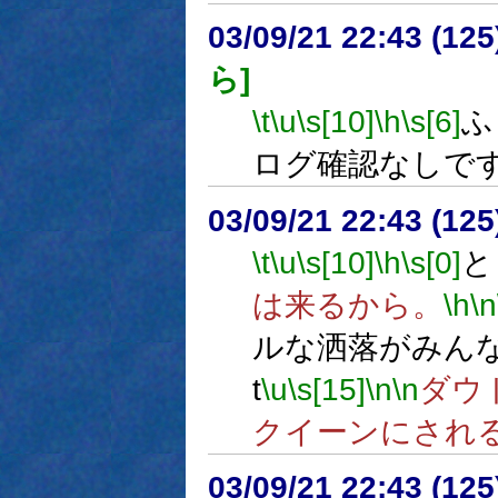
03/09/21 22:43 (1
ら]
\t
\u
\s[10]
\h
\s[6]
ふ
ログ確認なしで
03/09/21 22:43 (1
\t
\u
\s[10]
\h
\s[0]
と
は来るから。
\h
\n
ルな洒落がみん
t
\u
\s[15]
\n
\n
ダウ
クイーンにされ
03/09/21 22:43 (1