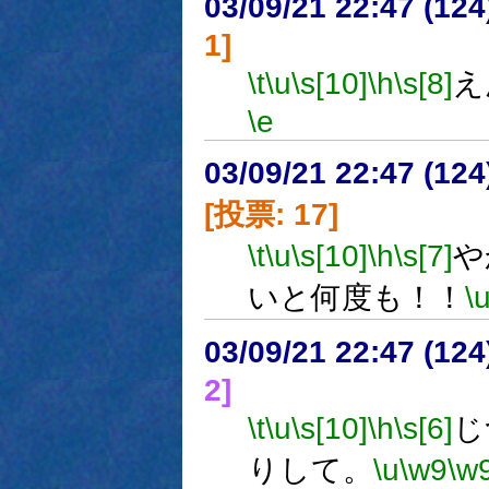
03/09/21 22:47 (1
1]
\t
\u
\s[10]
\h
\s[8]
え
\e
03/09/21 22:47 (1
[投票: 17]
\t
\u
\s[10]
\h
\s[7]
や
いと何度も！！
\
03/09/21 22:47 (1
2]
\t
\u
\s[10]
\h
\s[6]
じ
りして。
\u
\w9
\w