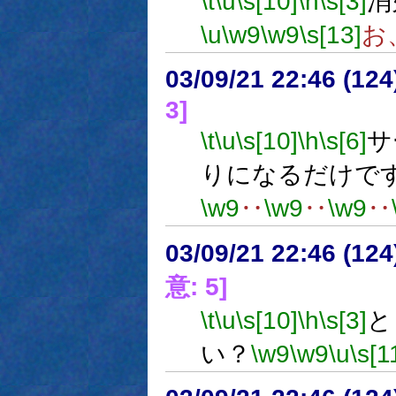
\t
\u
\s[10]
\h
\s[3]
消
\u
\w9
\w9
\s[13]
お
03/09/21 22:46 (1
3]
\t
\u
\s[10]
\h
\s[6]
サ
りになるだけで
\w9
‥
\w9
‥
\w9
‥
03/09/21 22:46 (1
意: 5]
\t
\u
\s[10]
\h
\s[3]
と
い？
\w9
\w9
\u
\s[1