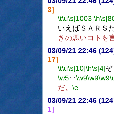
03/09/21 22:46 (1
3]
\t
\u
\s[1003]
\h
\s[8
いえばＳＡＲＳ
きの悪いコトを
03/09/21 22:46 (1
17]
\t
\u
\s[10]
\h
\s[4]
ぞ
\w5
‥
\w9
\w9
\w9
\
だ。
\e
03/09/21 22:46 (1
1]