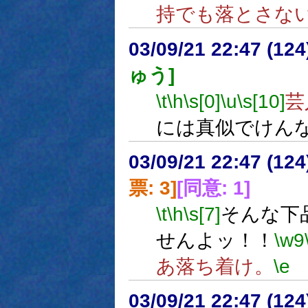
持でも落とさな
03/09/21 22:47 (1
ゅう]
\t
\h
\s[0]
\u
\s[10]
芸
には真似でけん
03/09/21 22:47 (1
票: 3]
[同意: 1]
\t
\h
\s[7]
そんな下
せんよッ！！
\w9
あ落ち着け。
\e
03/09/21 22:47 (1