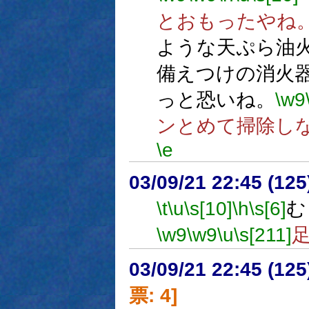
とおもったやね
ような天ぷら油
備えつけの消火
っと恐いね。
\w9
ンとめて掃除し
\e
03/09/21 22:45 (1
\t
\u
\s[10]
\h
\s[6]
む
\w9
\w9
\u
\s[211]
03/09/21 22:45 (1
票: 4]