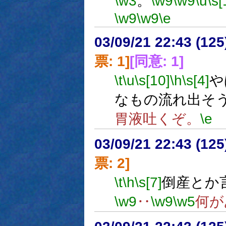
\w3
。
\w9
\w9
\u
\s[
\w9
\w9
\e
03/09/21 22:43 (1
票: 1]
[同意: 1]
\t
\u
\s[10]
\h
\s[4]
や
なもの流れ出そ
胃液吐くぞ。
\e
03/09/21 22:43 (1
票: 2]
\t
\h
\s[7]
倒産とか
\w9
‥
\w9
\w5
何が