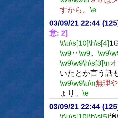
すから。
\e
03/09/21 22:44 (1
意: 2]
\t
\u
\s[10]
\h
\s[4]
1
\w9
‥
\w9
。
\w9
\w
\w9
\w9
\h
\s[3]
\n
オ
いたとか言う話
\w9
\w9
\u
\n
無理
ょり。
\e
03/09/21 22:44 (1
\t
\u
\s[10]
\h
\s[5]
追