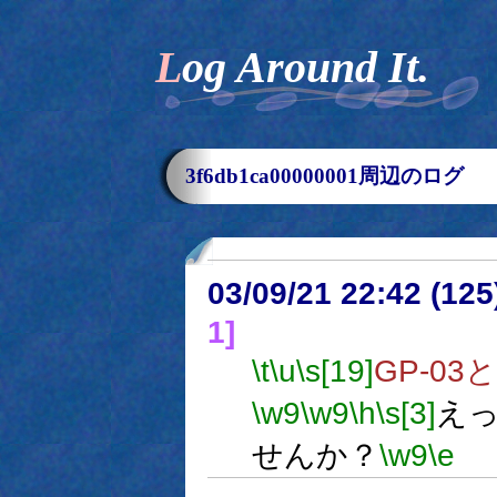
Log Around It.
3f6db1ca00000001周辺のログ
03/09/21 22:42 (1
1]
\t
\u
\s[19]
GP-0
\w9
\w9
\h
\s[3]
え
せんか？
\w9
\e