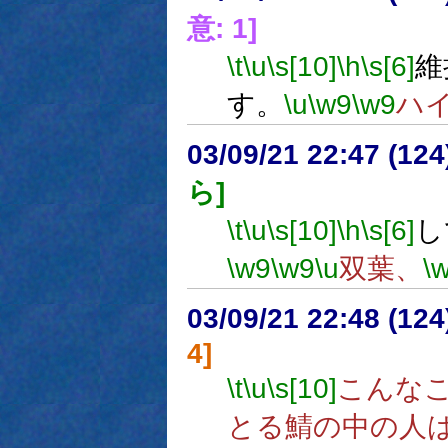
意: 1]
\t
\u
\s[10]
\h
\s[6]
維
す。
\u
\w9
\w9
ハ
03/09/21 22:47 (1
ら]
\t
\u
\s[10]
\h
\s[6]
し
\w9
\w9
\u
双葉、
\
03/09/21 22:48 (1
4]
\t
\u
\s[10]
こんな
とる鯖の中の人