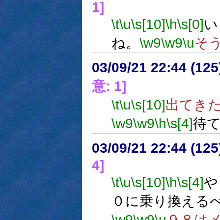
1]
\t
\u
\s[10]
\h
\s[0]
い
ね。
\w9
\w9
\u
そ
03/09/21 22:44 (1
意: 1]
\t
\u
\s[10]
出てき
\w9
\w9
\h
\s[4]
待
03/09/21 22:44 (1
4]
\t
\u
\s[10]
\h
\s[4]
や
０に乗り換える
\w9
\w9
\u
９８は