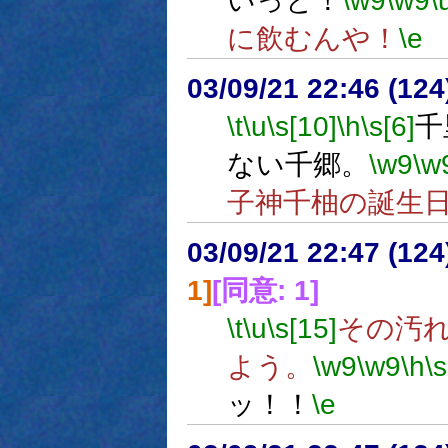
いっと！
\w9
\w9
\
に飲むんや！
\e
03/09/21 22:46 (1
\t
\u
\s[10]
\h
\s[6]
千
ない千郷。
\w9
\w
子神千柚の誕生
03/09/21 22:47 (1
1]
[同意: 1]
\t
\u
\s[15]
その汚
よう。
\w9
\w9
\h
\s
ッ！！
\e