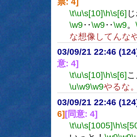
票: 4]
\t
\u
\s[10]
\h
\s[6]
じ
\w9
‥
\w9
‥
\w9
。
な想像してんな
03/09/21 22:46 (1
意: 4]
\t
\u
\s[10]
\h
\s[6]
こ
\u
\w9
\w9
やるな
03/09/21 22:46 (1
6]
[同意: 4]
\t
\u
\s[1005]
\h
\s[5