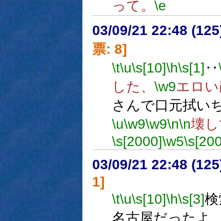
って。
\e
03/09/21 22:48 (1
票: 8]
\t
\u
\s[10]
\h
\s[1]
‥
した、
\w9
エロい
さんで口元拭い
\u
\w9
\w9
\n
\n
壊し
\s[2000]
\w5
\s[20
03/09/21 22:48 (1
1]
\t
\u
\s[10]
\h
\s[3]
検
名古屋だったよ