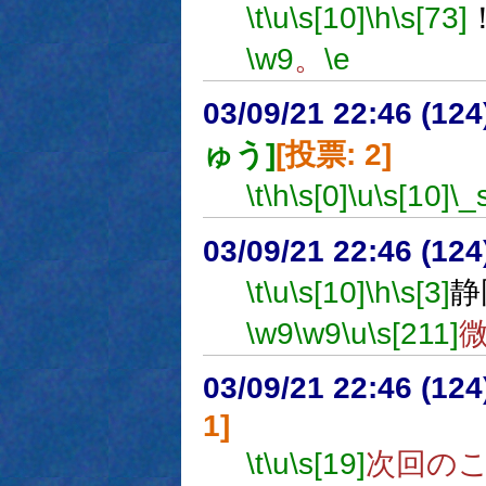
\t
\u
\s[10]
\h
\s[73]
\w9
。
\e
03/09/21 22:46 (1
ゅう]
[投票: 2]
\t
\h
\s[0]
\u
\s[10]
\_
03/09/21 22:46 (1
\t
\u
\s[10]
\h
\s[3]
静
\w9
\w9
\u
\s[211]
03/09/21 22:46 (1
1]
\t
\u
\s[19]
次回の