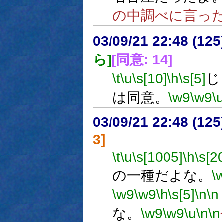
の中調べに言っ
03/09/21 22:48 (1
ら]
[同意: 14]
\t
\u
\s[10]
\h
\s[5]
じ
は同意。
\w9
\w9
\
03/09/21 22:48 (1
3]
\t
\u
\s[1005]
\h
\s[2
の一種だよな。
\
\w9
\w9
\h
\s[5]
\n
\n
な。
\w9
\w9
\u
\n
\n