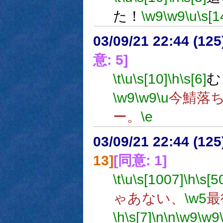
た！
\w9
\w9
\u
\s[1
03/09/21 22:44 (1
意: 5]
\t
\u
\s[10]
\h
\s[6]
む
\w9
\w9
\u
今鯖落
ー。
\e
03/09/21 22:44 (1
13]
[同意: 1]
\t
\u
\s[1007]
\h
\s[5
ゃあない、
\w5
最
\h
\s[7]
\n
\n
\w9
\w9