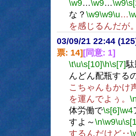
\w9
…
\w9
…
\w9
\s
な？
\w9
\w9
\u
…
\
を感じるんだが
03/09/21 22:44 (1
票: 14]
[同意: 1]
\t
\u
\s[10]
\h
\s[7]
駄
んどん配瓶する
こちゃんもかけ
を運んでよぅ。
\
体労働で
\s[6]
\w4
すよ～
\n
\w9
\u
\s[
するんだけど‥
\