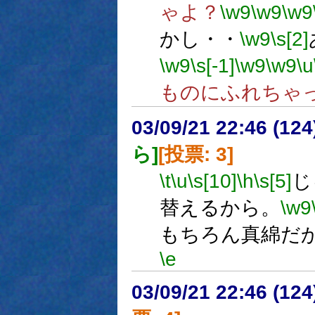
ゃよ？
\w9
\w9
\w9
かし・・
\w9
\s[2]
\w9
\s[-1]
\w9
\w9
\u
ものにふれちゃ
03/09/21 22:46 (1
ら]
[投票: 3]
\t
\u
\s[10]
\h
\s[5]
じ
替えるから。
\w9
もちろん真綿だ
\e
03/09/21 22:46 (1