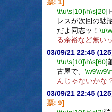
票: 1]
\t
\u
\s[10]
\h
\s[20]
レスが次回の駄
だよ同志ッ！
\u
\
る余裕など無い
03/09/21 22:45 (1
\t
\u
\s[10]
\h
\s[60]
古屋で。
\w9
\w9
\
んじゃないかな
03/09/21 22:45 (1
票: 9]