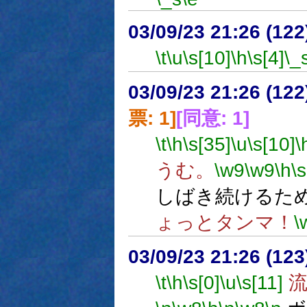
03/09/23 21:26 (1
\t
\u
\s[10]
\h
\s[4]
\_
03/09/23 21:26 (1
票: 1]
[同意: 1]
\t
\h
\s[35]
\u
\s[10]
\
うむ。
\w9
\w9
\h
\s
しばき続けるた
ょっとタンマ！
\
03/09/23 21:26 (1
\t
\h
\s[0]
\u
\s[11]
流