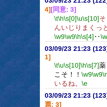
03/09/23 21:23 (1
4]
[同意: 3]
\t
\h
\s[0]
\u
\s[10]
そ
んいじりまくっ
\w9
\w9
\h
\s[4]
‥
\
03/09/23 21:23 (1
1]
\t
\u
\s[10]
\h
\s[7]
薬
こそ！！
\w9
\w9
\
いるね。
\e
03/09/23 21:23 (1
票: 3]