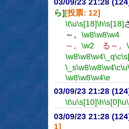
03/09/23 21:28 (1
ら]
[投票: 12]
\t
\u
\s[18]
\h
\s[18]
～。
\w8
\w8
\w4
～。
\w2
る～。
\w8
\w8
\w4
\_q
\c
\s
\_s
\w8
\w8
\w4
\c
\u
\w8
\w8
\w4
\e
03/09/23 21:28 (1
\t
\u
\s[10]
\h
\s[0]
\u
03/09/23 21:28 (1
1]