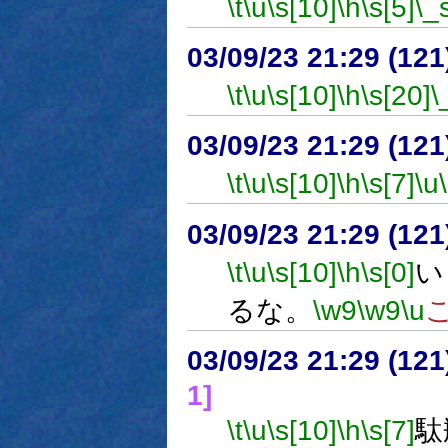
\t
\u
\s[10]
\h
\s[5]
\_
03/09/23 21:29 (1
\t
\u
\s[10]
\h
\s[20]
\
03/09/23 21:29 (1
\t
\u
\s[10]
\h
\s[7]
\u
03/09/23 21:29 (1
\t
\u
\s[10]
\h
\s[0]
い
るな。
\w9
\w9
\u
03/09/23 21:29 (1
1]
\t
\u
\s[10]
\h
\s[7]
駄