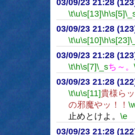
03/09/23 21:28 (1
\t
\u
\s[13]
\h
\s[5]
\_
03/09/23 21:28 (1
\t
\u
\s[10]
\h
\s[23]
\
03/09/23 21:28 (1
\t
\h
\s[7]
\_s
ち～。
03/09/23 21:28 (1
\t
\u
\s[11]
貴様らッ
の邪魔やッ！！
\
止めとけよ。
\e
03/09/23 21:28 (1