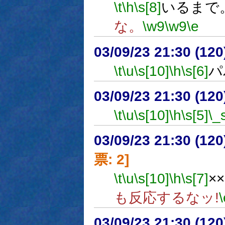
\t
\h
\s[8]
いるまで
な。
\w9
\w9
\e
03/09/23 21:30 (1
\t
\u
\s[10]
\h
\s[6]
パ
03/09/23 21:30 (1
\t
\u
\s[10]
\h
\s[5]
\_
03/09/23 21:30 (1
票: 2]
\t
\u
\s[10]
\h
\s[7]
×
も反応するなッ!
\
03/09/23 21:30 (1