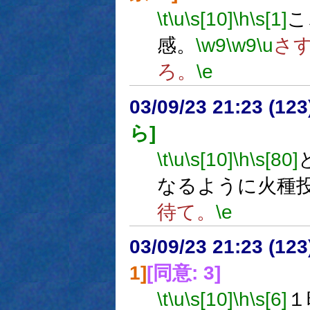
\t
\u
\s[10]
\h
\s[1]
こ
感。
\w9
\w9
\u
さ
ろ。
\e
03/09/23 21:23 (1
ら]
\t
\u
\s[10]
\h
\s[80]
なるように火種
待て。
\e
03/09/23 21:23 (1
1]
[同意: 3]
\t
\u
\s[10]
\h
\s[6]
１