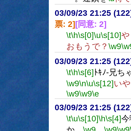
03/09/23 21:25 (1
票: 2]
[同意: 2]
\t
\h
\s[0]
\u
\s[10]
や
おもうで？
\w9
\w
03/09/23 21:25 (1
\t
\h
\s[6]
ﾄｷﾉ-兄
\w9
\n
\u
\s[12]
いや
\w9
\w9
\e
03/09/23 21:25 (1
\t
\u
\s[10]
\h
\s[4]
今
か…
\w9
…
\w9
\w9