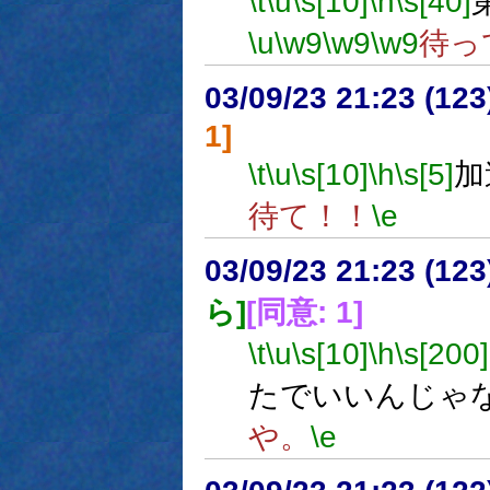
\t
\u
\s[10]
\h
\s[40]
\u
\w9
\w9
\w9
待っ
03/09/23 21:23 (1
1]
\t
\u
\s[10]
\h
\s[5]
加
待て！！
\e
03/09/23 21:23 (1
ら]
[同意: 1]
\t
\u
\s[10]
\h
\s[200]
たでいいんじゃ
や。
\e