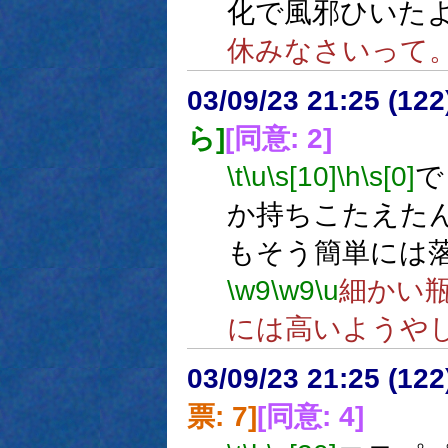
化で風邪ひいた
休みなさいって
03/09/23 21:25 (1
ら]
[同意: 2]
\t
\u
\s[10]
\h
\s[0]
で
か持ちこたえた
もそう簡単には
\w9
\w9
\u
細かい
には高いようや
03/09/23 21:25 (1
票: 7]
[同意: 4]