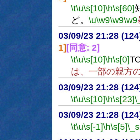
\t
\u
\s[10]
\h
\s[60]
ど。
\u
\w9
\w9
\w9
03/09/23 21:28 (1
1]
[同意: 2]
\t
\u
\s[10]
\h
\s[0]
T
は、一部の親方
03/09/23 21:28 (1
\t
\u
\s[10]
\h
\s[23]
\
03/09/23 21:28 (1
\t
\u
\s[-1]
\h
\s[5]
\_s