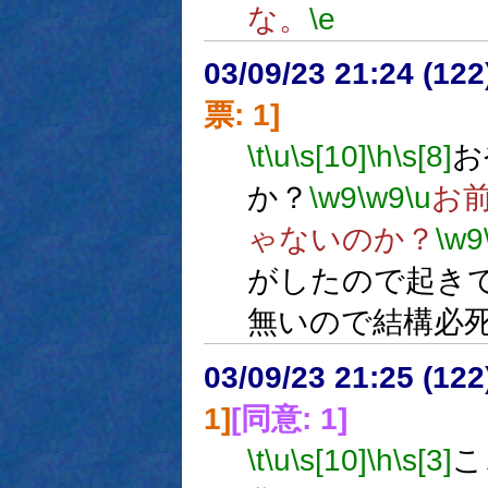
な。
\e
03/09/23 21:24 (1
票: 1]
\t
\u
\s[10]
\h
\s[8]
お
か？
\w9
\w9
\u
お
ゃないのか？
\w9
がしたので起き
無いので結構必
03/09/23 21:25 (1
1]
[同意: 1]
\t
\u
\s[10]
\h
\s[3]
こ