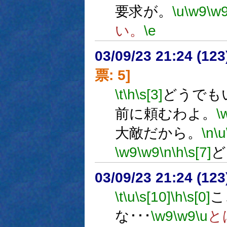
要求が。
\u
\w9
\w
い。
\e
03/09/23 21:24 (1
票: 5]
\t
\h
\s[3]
どうでも
前に頼むわよ。
\
大敵だから。
\n
\u
\w9
\w9
\n
\h
\s[7]
ど
03/09/23 21:24 (1
\t
\u
\s[10]
\h
\s[0]
こ
な･･･
\w9
\w9
\u
と