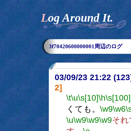
Log Around It.
3f70420600000001周辺のログ
03/09/23 21:22 (1
2]
\t
\u
\s[10]
\h
\s[100]
くても。
\w9
\w6
\
\u
\w9
\w9
\w9
それ