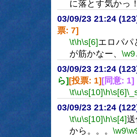
に落とす気かっ
03/09/23 21:24 (1
票: 7]
\t
\h
\s[6]
エロパパ
が筋かなー、
\w9
03/09/23 21:24 (1
ら]
[投票: 1]
[同意: 1]
\t
\u
\s[10]
\h
\s[6]
\_
03/09/23 21:24 (1
\t
\u
\s[10]
\h
\s[4]
送
から。。。
\w9
\w