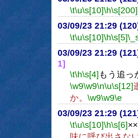
\t
\u
\s[10]
\h
\s[200]
03/09/23 21:29 (1
\t
\u
\s[10]
\h
\s[5]
\_
03/09/23 21:29 (1
1]
\t
\h
\s[4]
もう追っ
\w9
\w9
\n
\u
\s[12]
か。
\w9
\w9
\e
03/09/23 21:29 (1
\t
\u
\s[10]
\h
\s[6]
×
味に呼び出さな