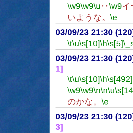
\w9
\w9
\u
‥
\w9
イ
いような。
\e
03/09/23 21:30 (1
\t
\u
\s[10]
\h
\s[5]
\_
03/09/23 21:30 (1
1]
\t
\u
\s[10]
\h
\s[492]
\w9
\w9
\n
\n
\u
\s[14
のかな。
\e
03/09/23 21:30 (1
3]