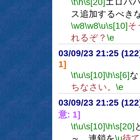
\t
\h
\s[20]
エロパ
ス追加するべき
\w8
\w8
\u
\s[10]
そ
れるぞ？
\e
03/09/23 21:25 (1
1]
\t
\u
\s[10]
\h
\s[6]
な
ちなさい。
\e
03/09/23 21:25 (1
意: 1]
\t
\u
\s[10]
\h
\s[20]
～。連鎖を
\u
待