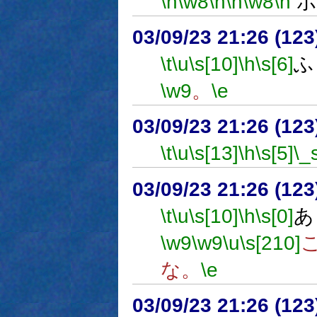
\n
\w8
\h
\n
\w8
\n
ボ
03/09/23 21:26 (1
\t
\u
\s[10]
\h
\s[6]
ふ
\w9
。
\e
03/09/23 21:26 (1
\t
\u
\s[13]
\h
\s[5]
\_
03/09/23 21:26 (1
\t
\u
\s[10]
\h
\s[0]
あ
\w9
\w9
\u
\s[210]
な。
\e
03/09/23 21:26 (1