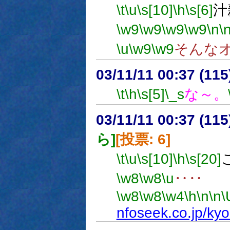
\t
\u
\s[10]
\h
\s[6]
汁
\w9
\w9
\w9
\w9
\n
\
\u
\w9
\w9
そんな
03/11/11 00:37 (1
\t
\h
\s[5]
\_s
な～。
03/11/11 00:37 (1
ら]
[投票: 6]
\t
\u
\s[10]
\h
\s[20]
\w8
\w8
\u
‥‥
\w8
\w8
\w4
\h
\n
\n
\
nfoseek.co.jp/ky