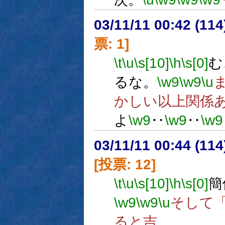
03/11/11 00:42 (1
票: 1]
\t
\u
\s[10]
\h
\s[0]
む
るな。
\w9
\w9
\u
かしい以上関係
よ
\w9
‥
\w9
‥
\w9
03/11/11 00:44 (1
[投票: 12]
\t
\u
\s[10]
\h
\s[0]
簡
\w9
\w9
\u
そして
ると吉。