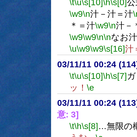
\t
\u
\s[10]
\h
\s[0]
公
\w9
\n
汁－汁＝汁
\
＊＝汁
\w9
\n
汁－
\w9
\w9
\n
\n
なお
\u
\w9
\w9
\s[16]
汁
03/11/11 00:24 (1
\t
\u
\s[10]
\h
\s[7]
ガ
ッ！
\e
03/11/11 00:24 (1
意: 3]
\t
\h
\s[8]
…無限の