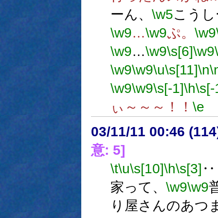
ーん、
\w5
こうし
\w9
…
\w9
ぷ。
\w9
\w9
…
\w9
\s[6]
\w9
\w9
\w9
\u
\s[11]
\n
\
\w9
\w9
\s[-1]
\h
\s[-
ぃ～～～！！
\e
03/11/11 00:46 (1
意: 5]
\t
\u
\s[10]
\h
\s[3]
‥
家って、
\w9
\w9
り屋さんのあつ