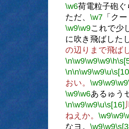
\w6
荷電粒子砲ぐ
ただ、
\w7
「クー
\w9
\w9
これで少
に吹き飛ばした
の辺りまで飛ば
\n
\w9
\w9
\w9
\h
\s[
\n
\n
\w9
\w9
\u
\s[10
おい。
\w9
\w9
\w9
\w9
\w6
あるゅう
\n
\w9
\w9
\u
\s[16]
ねえか。
\w9
\w9
\
なヨ。
\w9
\w9
\s[3