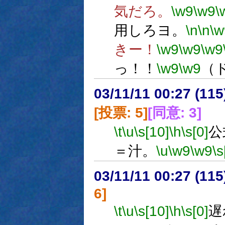
気だろ。
\w9
\w9
\
用しろヨ。
\n
\n
\w
きー！
\w9
\w9
\w9
っ！！
\w9
\w9
（
03/11/11 00:27 (1
[投票: 5]
[同意: 3]
\t
\u
\s[10]
\h
\s[0]
公
＝汁。
\u
\w9
\w9
\s
03/11/11 00:27 (1
6]
\t
\u
\s[10]
\h
\s[0]
遅