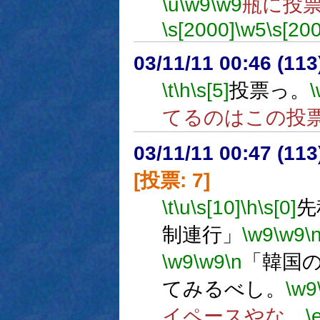
\u
\w9
\w9
瓶に投
\s[2000]
\w5
\s[20
03/11/11 00:46 (1
\t
\h
\s[5]
投票っ。
てるのはこの投
03/11/11 00:47 (1
[投票: 7]
\t
\u
\s[10]
\h
\s[0]
先
制連行」
\w9
\w9
\
\w9
\w9
\n
「韓国
てみるべし。
\w9
イペースやな。
\