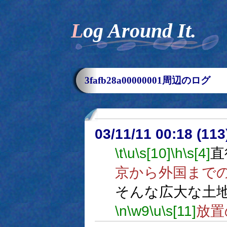
Log Around It.
3fafb28a00000001周辺のログ
03/11/11 00:18 (1
\t
\u
\s[10]
\h
\s[4]
直
京から外国まで
そんな広大な土
\n
\w9
\u
\s[11]
放置