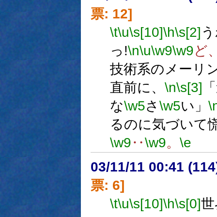
票: 12]
\t
\u
\s[10]
\h
\s[2]
う
っ!
\n
\u
\w9
\w9
ど
技術系のメーリ
直前に、
\n
\s[3]
「
な
\w5
さ
\w5
い」
\
るのに気づいて
\w9
‥
\w9
。
\e
03/11/11 00:41 (1
票: 6]
\t
\u
\s[10]
\h
\s[0]
世