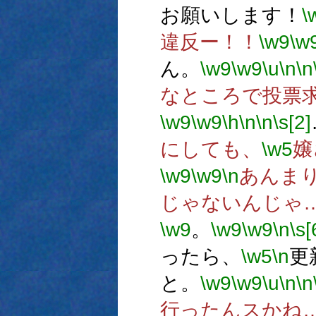
お願いします！
\
違反ー！！
\w9
\w
ん。
\w9
\w9
\u
\n
\n
なところで投票
\w9
\w9
\h
\n
\n
\s[2]
にしても、
\w5
嬢
\w9
\w9
\n
あんま
じゃないんじゃ
\w9
。
\w9
\w9
\n
\s[
ったら、
\w5
\n
更
と。
\w9
\w9
\u
\n
\n
行ったんスかね