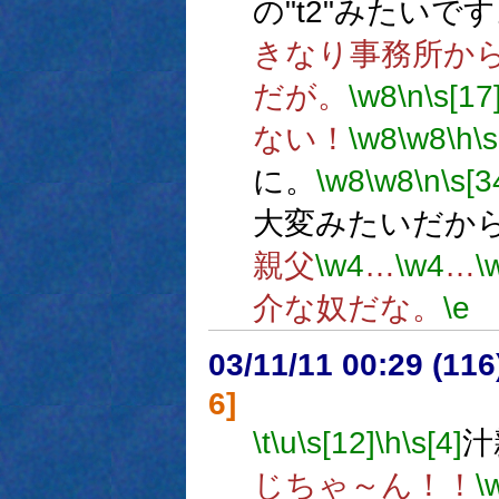
の"t2"みたいで
きなり事務所か
だが。
\w8
\n
\s[17
ない！
\w8
\w8
\h
\s
に。
\w8
\w8
\n
\s[3
大変みたいだか
親父
\w4
…
\w4
…
\
介な奴だな。
\e
03/11/11 00:29 (1
6]
\t
\u
\s[12]
\h
\s[4]
汁
じちゃ～ん！！
\