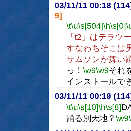
03/11/11 00:18 (1
9]
\t
\u
\s[504]
\h
\s[0]
\
「t2」はテラツ
すなわちそこは
サムソンが舞い
っ！
\w9
\w9
それ
インストールで
03/11/11 00:19 (1
\t
\u
\s[10]
\h
\s[8]
D
踊る別天地？
\w9