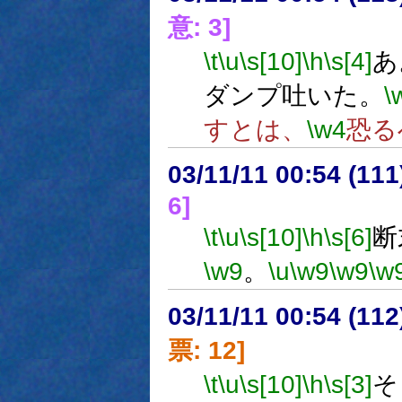
意: 3]
\t
\u
\s[10]
\h
\s[4]
あ
ダンプ吐いた。
\
すとは、
\w4
恐る
03/11/11 00:54 (1
6]
\t
\u
\s[10]
\h
\s[6]
断
\w9
。
\u
\w9
\w9
\w
03/11/11 00:54 (1
票: 12]
\t
\u
\s[10]
\h
\s[3]
そ