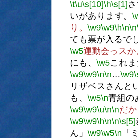
\t
\u
\s[10]
\h
\s[1]
さ
いがあります。
\
り。
\w9
\w9
\h
\n
\n
ても票が入るで
\w5
運動会っスか
にも、
\w5
これま
\w9
\w9
\n
\n
…
\w9
\
リザベスさんと
も、
\w5
\n
青組の
\w9
\w9
\u
\n
\n
だか
\w9
\w9
\h
\n
\n
\s[5]
ん」
\w9
\w5
\n
「