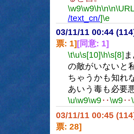
\w9
\w9
\h
\n
\n
\URL
/text_cn/
]
\e
03/11/11 00:44 (1
票: 1]
[同意: 1]
\t
\u
\s[10]
\h
\s[8]
ま
の敵がいないと
ちゃうかも知れ
あいう毒も必要
\u
\w9
\w9
‥
\w9
‥
03/11/11 00:45 (1
票: 28]