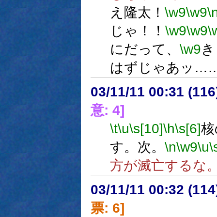
え隆太！
\w9
\w9
\
じゃ！！
\w9
\w9
\
にだって、
\w9
き
はずじゃあッ…
03/11/11 00:31 (1
意: 4]
\t
\u
\s[10]
\h
\s[6]
核
す。次。
\n
\w9
\u
\
方が滅亡するな
03/11/11 00:32 (1
票: 6]