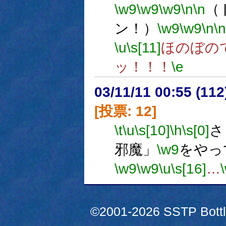
\w9
\w9
\w9
\n
\n
（
ン！）
\w9
\w9
\n
\n
\u
\s[11]
ほのぼの
ッ！！！
\e
03/11/11 00:55 (1
[投票: 12]
\t
\u
\s[10]
\h
\s[0]
さ
邪魔」
\w9
をやっ
\w9
\w9
\u
\s[16]
…
©2001-2026 SSTP Bottle 