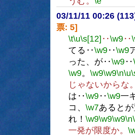
うむ。
\e
03/11/11 00:26 (1
票: 5]
\t
\u
\s[12]
‥
\w9
‥
てる‥
\w9
‥
\w9
った、が‥
\w9
‥
\w9
。
\w9
\w9
\n
\u
\
じゃないからな
は‥
\w9
‥
\w9
一
コ、
\w7
あるとが
れ！
\w9
\w9
\w9
\n
一発が限度か。
\