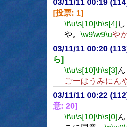
03/11/11 00:19 (1
[投票: 1]
\t
\u
\s[10]
\h
\s[4]
し
や。
\w9
\w9
\u
や
03/11/11 00:20 (1
ら]
\t
\u
\s[10]
\h
\s[3]
ん
ごーはうみにん
03/11/11 00:22 (1
意: 20]
\t
\u
\s[10]
\h
\s[0]
ん