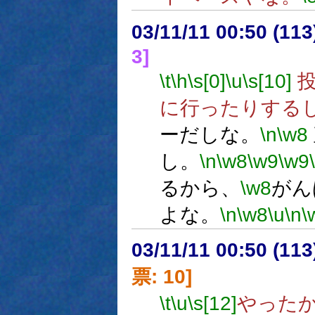
03/11/11 00:50 (1
3]
\t
\h
\s[0]
\u
\s[10]
投
に行ったりする
ーだしな。
\n
\w8
し。
\n
\w8
\w9
\w9
るから、
\w8
がん
よな。
\n
\w8
\u
\n
\
03/11/11 00:50 (1
票: 10]
\t
\u
\s[12]
やった