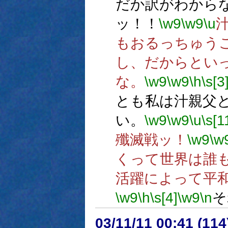
だか訳がわから
ッ！！
\w9
\w9
\u
もおるっちゅう
し、だからとい
な。
\w9
\w9
\h
\s[3
とも私は汁親父
い。
\w9
\w9
\u
\s[1
殲滅戦ッ！
\w9
\w
くって世界は誰
活躍によって平
\w9
\h
\s[4]
\w9
\n
そ
03/11/11 00:41 (1