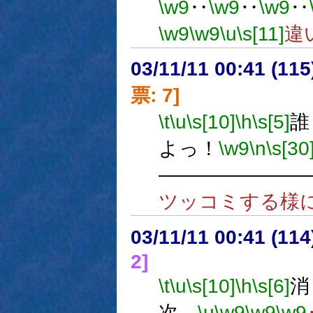
\w9
‥
\w9
‥
\w9
‥
\w9
\w9
\u
\s[11]
違
03/11/11 00:41 (1
票: 7]
\t
\u
\s[10]
\h
\s[5]
誰
よっ！
\w9
\n
\s[30
―――――――
ツッコミする様
03/11/11 00:41 (1
2]
\t
\u
\s[10]
\h
\s[6]
消
次。
\u
\w9
\w9
\w9