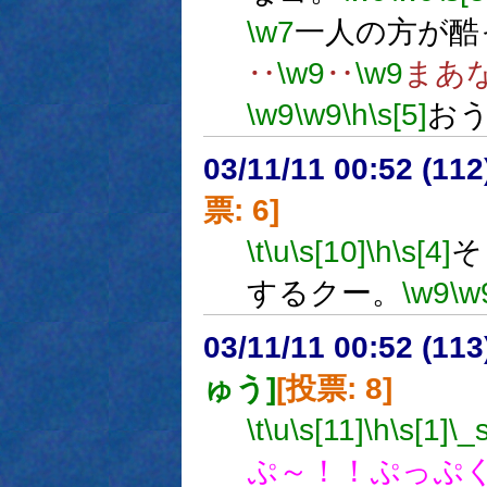
\w7
一人の方が酷
‥
\w9
‥
\w9
まあ
\w9
\w9
\h
\s[5]
お
03/11/11 00:52 (1
票: 6]
\t
\u
\s[10]
\h
\s[4]
そ
するクー。
\w9
\w
03/11/11 00:52 (1
ゅう]
[投票: 8]
\t
\u
\s[11]
\h
\s[1]
\_
ぷ～！！ぷっぷ