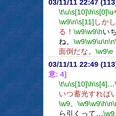
03/11/11 22:47 (1
\t
\u
\s[10]
\h
\s[0]
\u
\w9
\n
\s[11]
しか
る！
\w9
\w9
\h
い
ね。
\w9
\w9
\u
\n
\n
面倒だな。
\w9
\e
03/11/11 22:49 (1
意: 4]
\t
\u
\s[10]
\h
\s[4]
…
いつ蓄光すれば
\w9
。
\w9
\w9
\h
\n
\
ら引くって…
\w9