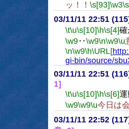
ッ！！
\s[93]
\w3
\
03/11/11 22:51 (1
\t
\u
\s[10]
\h
\s[4]
確
\w9
‥
\w9
\n
\w9
\u
\n
\w9
\h
\URL[
http
gi-bin/source/sb
03/11/11 22:51 (1
1]
\t
\u
\s[10]
\h
\s[6]
運
\w9
\w9
\u
今日は
03/11/11 22:52 (1