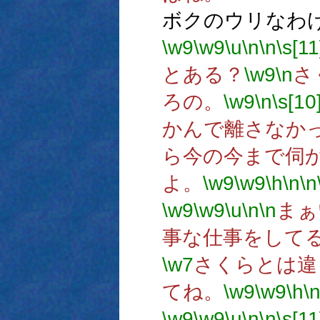
ボクのウリなわ
\w9
\w9
\u
\n
\n
\s[11
とある？
\w9
\n
さ
ろの。
\w9
\n
\s[10
かんで離さなか
ら今の今まで伺
よ。
\w9
\w9
\h
\n
\n
\w9
\w9
\u
\n
\n
まぁ
事な仕事をして
\w7
さくらとは違
てね。
\w9
\w9
\h
\
\w9
\w9
\u
\n
\n
\s[11