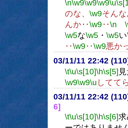
\n
\w9
\w9
\w9
\u
\s[
のな、
\w9
そんな
んか‥
\w9
‥
\n
\w5
な
\w5
・
\w5
い
‥
\w9
‥
\w9
悪か
03/11/11 22:42 (1
\t
\u
\s[10]
\h
\s[5]
見
\w9
\w9
\u
してて
03/11/11 22:42 (1
6]
\t
\u
\s[10]
\h
\s[6]
求
ーではありませ