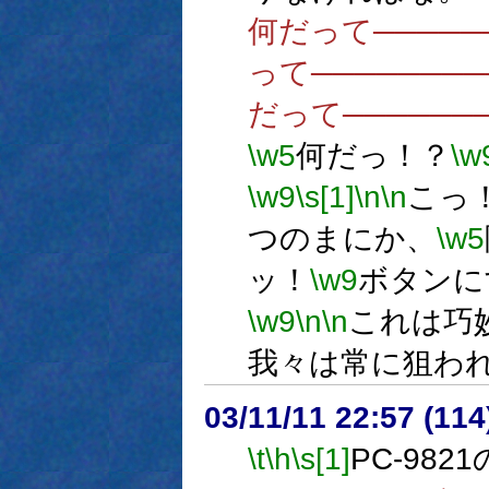
何だって─────
って───────
だって──────
\w5
何だっ！？
\w
\w9
\s[1]
\n
\n
こっ
つのまにか、
\w5
ッ！
\w9
ボタンに
\w9
\n
\n
これは巧
我々は常に狙わ
03/11/11 22:57 (1
\t
\h
\s[1]
PC-98