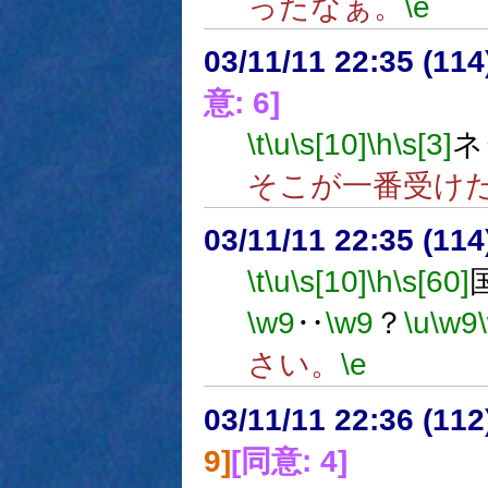
ったなぁ。
\e
03/11/11 22:35 (1
意: 6]
\t
\u
\s[10]
\h
\s[3]
ネ
そこが一番受け
03/11/11 22:35 (1
\t
\u
\s[10]
\h
\s[60]
\w9
‥
\w9
？
\u
\w9
さい。
\e
03/11/11 22:36 (1
9]
[同意: 4]