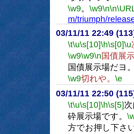
\w9
。
\w9
\n
\n
\UR
m/triumph/releas
03/11/11 22:49 (1
\t
\u
\s[10]
\h
\s[0]
\u
\w9
\w9
\n
国債展
国債展示場だヨ
\w9
切れや。
\e
03/11/11 22:50 (1
\t
\u
\s[10]
\h
\s[5]
次
砕展示場です。
\
方でお押し下さ