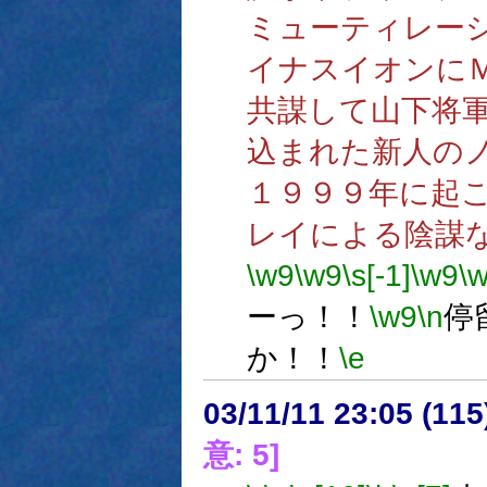
ミューティレー
イナスイオンに
共謀して山下将
込まれた新人の
１９９９年に起
レイによる陰謀
\w9
\w9
\s[-1]
\w9
\
ーっ！！
\w9
\n
停
か！！
\e
03/11/11 23:05 (1
意: 5]