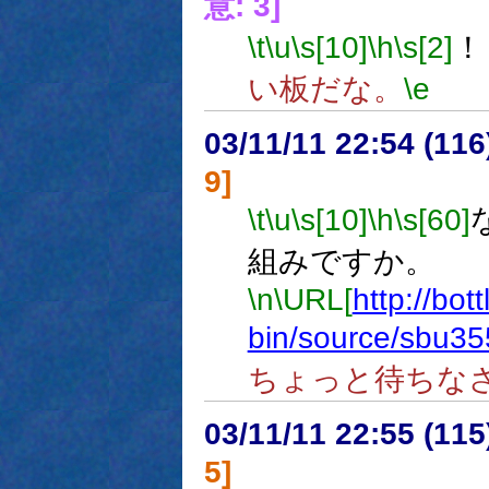
意: 3]
\t
\u
\s[10]
\h
\s[2]
！
い板だな。
\e
03/11/11 22:54 (1
9]
\t
\u
\s[10]
\h
\s[60]
組みですか。
\n
\URL[
http://bot
bin/source/sbu35
ちょっと待ちな
03/11/11 22:55 (1
5]