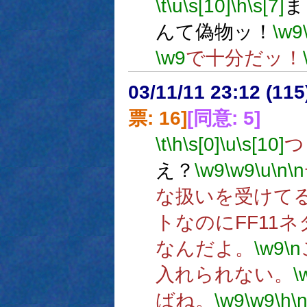
\t
\u
\s[10]
\h
\s[7]
ま
んて偽物ッ！
\w9
\w9
で十分だッ！
03/11/11 23:12 (1
票: 16]
[同意: 5]
\t
\h
\s[0]
\u
\s[10]
つ
え？
\w9
\w9
\u
\n
\n
な扱いを受けて
トなのにFF11
なんだよ。
\w9
\n
入れられない。
\
ばね。
\w9
\w9
\h
\