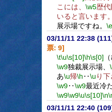
こには、
\w5
歴代
いると言います
展示場ですね。
\
03/11/11 22:38 (1
票: 9]
\t
\u
\s[10]
\h
\s[0]
（
\w9
独裁展示場、
あ
\u
帰
\h
‥
\u
り下
\w9
‥
\w9
最近冷
\w9
\w9
\u
\s[10]
\n
\
03/11/11 22:40 (1