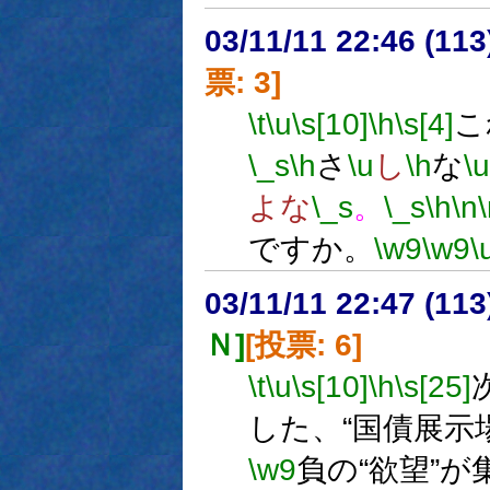
03/11/11 22:46 (1
票: 3]
\t
\u
\s[10]
\h
\s[4]
こ
\_s
\h
さ
\u
し
\h
な
\u
よな
\_s
。
\_s
\h
\n
ですか。
\w9
\w9
\
03/11/11 22:47 (1
Ｎ]
[投票: 6]
\t
\u
\s[10]
\h
\s[25]
した、“国債展示
\w9
負の“欲望”