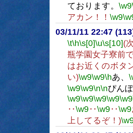
ております。
\w9
アカン！！
\w9
\w
03/11/11 22:47 (1
\t
\h
\s[0]
\u
\s[10]
(
瓶学園女子寮前
はお近くのボタ
い)
\w9
\w9
\h
あ、
\w9
\w9
\n
\n
ぴん
\w9
\w9
\w9
\w9
\w9
‥
\w9
‥
\w9
‥
\w9
上してるぞ！)
\w