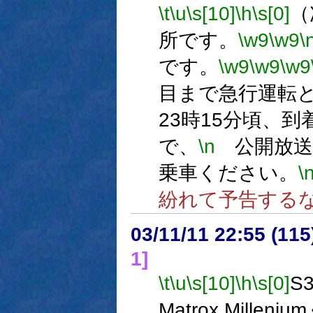
\t
\u
\s[10]
\h
\s[0]
（
所です。
\w9
\w9
\
です。
\w9
\w9
\w9
目まで急行運転
23時15分頃、
で、
\n
公開放送
乗車ください。
\
紛れて予告する
03/11/11 22:55 (1
1]
\t
\u
\s[10]
\h
\s[0]
S3
Matrox Mill