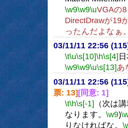
\w9
\w9
\u
VGAの
DirectDrawが1
ったんだよなぁ
03/11/11 22:56 (1
\t
\u
\s[10]
\h
\s[4]
日
\w9
\w9
\u
\s[13]
あ
03/11/11 22:56 (1
票: 13]
[同意: 1]
\t
\h
\s[-1]
（次は講
なります。
\w9
)
\
りなければな。
\