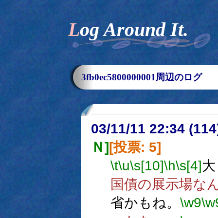
Log Around It.
3fb0ec5800000001周辺のログ
03/11/11 22:34 (1
Ｎ]
[投票: 5]
\t
\u
\s[10]
\h
\s[4]
大
国債の展示場な
省かもね。
\w9
\w