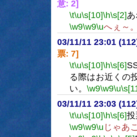
意: 2]
\t
\u
\s[10]
\h
\s[2]
あ
\w9
\w9
\u
へぇ～
03/11/11 23:01 (1
票: 7]
\t
\u
\s[10]
\h
\s[6]
S
る際はお近くの
い。
\w9
\w9
\u
\s[1
03/11/11 23:03 (1
\t
\u
\s[10]
\h
\s[6]
投
\w9
\w9
\u
じゃあ