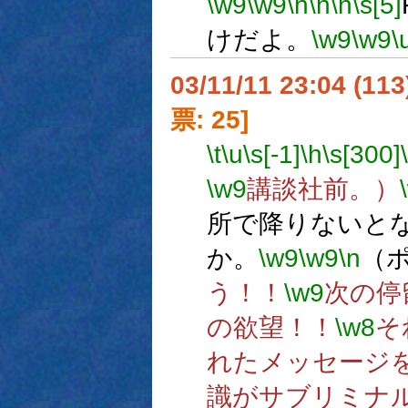
\w9
\w9
\h
\n
\n
\s[5]
けだよ。
\w9
\w9
\
03/11/11 23:04 (1
票: 25]
\t
\u
\s[-1]
\h
\s[300]
\w9
講談社前。）
所で降りないと
か。
\w9
\w9
\n
（
う！！
\w9
次の停
の欲望！！
\w8
そ
れたメッセージ
識がサブリミナ