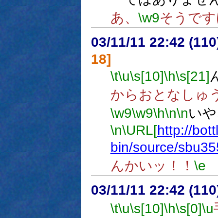
あ、
\w9
そうです
03/11/11 22:42 (1
18]
\t
\u
\s[10]
\h
\s[21]
からおとなしゅ
\w9
\w9
\h
\n
\n
いや
\n
\URL[
http://bot
bin/source/sbu35
んかいッ！！
\e
03/11/11 22:42 (1
\t
\u
\s[10]
\h
\s[0]
\u