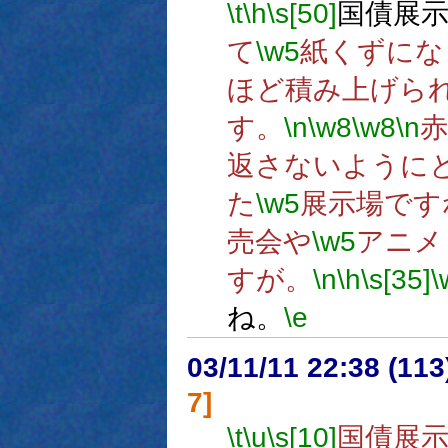
\t
\h
\s[50]
国債展
て
\w5
紙くずにな
ほど積み上げら
す。
\n
\w8
\w8
\n
赤
返さないように
た
\w5
展示場です
売会や
\w5
アニメ
すが。
\n
\h
\s[35]
\
ね。
\e
03/11/11 22:38 (1
7]
\t
\u
\s[10]
国債展