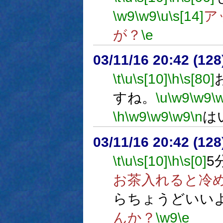
\w9
\w9
\u
\s[14]
ア
が？
\e
03/11/16 20:42 (1
\t
\u
\s[10]
\h
\s[80]
すね。
\u
\w9
\w9
\
\h
\w9
\w9
\w9
\n
は
03/11/16 20:42 (1
\t
\u
\s[10]
\h
\s[0]
5
お茶入れると冷
らちょうどいい
んか？
\w9
\e