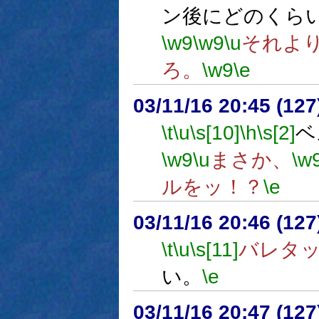
ン後にどのくら
\w9
\w9
\u
それよ
ろ。
\w9
\e
03/11/16 20:45 (1
\t
\u
\s[10]
\h
\s[2]
ベ
\w9
\u
まさか、
\w
ルをッ！？
\e
03/11/16 20:46 (1
\t
\u
\s[11]
バレタ
い。
\e
03/11/16 20:47 (1