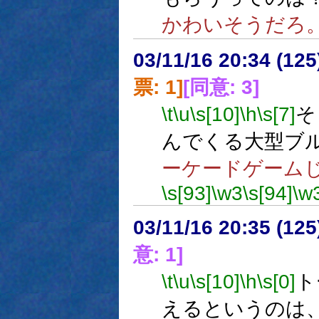
かわいそうだろ
03/11/16 20:34 (1
票: 1]
[同意: 3]
\t
\u
\s[10]
\h
\s[7]
そ
んでくる大型ブ
ーケードゲーム
\s[93]
\w3
\s[94]
\w
03/11/16 20:35 (1
意: 1]
\t
\u
\s[10]
\h
\s[0]
ト
えるというのは