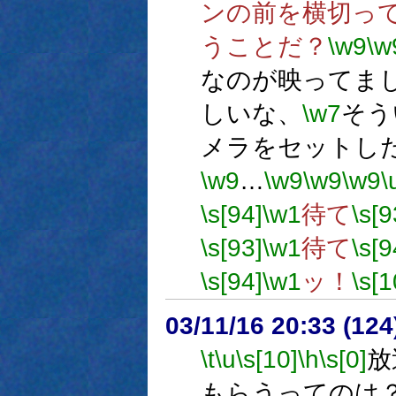
ンの前を横切っ
うことだ？
\w9
\w
なのが映ってま
しいな、
\w7
そう
メラをセットし
\w9
…
\w9
\w9
\w9
\
\s[94]
\w1
待て
\s[9
\s[93]
\w1
待て
\s[9
\s[94]
\w1
ッ！
\s[1
03/11/16 20:33 (1
\t
\u
\s[10]
\h
\s[0]
放
もらうってのは