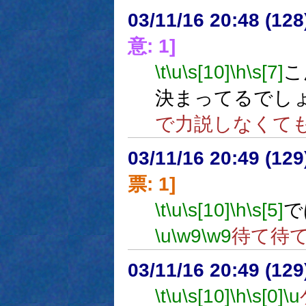
03/11/16 20:48 (1
意: 1]
\t
\u
\s[10]
\h
\s[7]
こ
決まってるでし
で力説しなくて
03/11/16 20:49 (1
票: 1]
\t
\u
\s[10]
\h
\s[5]
で
\u
\w9
\w9
待て待
03/11/16 20:49 (1
\t
\u
\s[10]
\h
\s[0]
\u