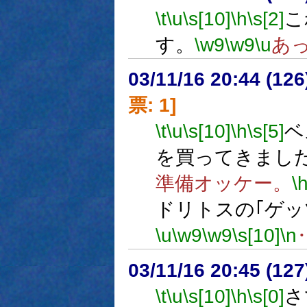
\t
\u
\s[10]
\h
\s[2]
こ
す。
\w9
\w9
\u
あ
03/11/16 20:44 (1
票: 1]
\t
\u
\s[10]
\h
\s[5]
ベ
を買ってきまし
準備オッケー。
\
ドリトスの｢ゲッ
\u
\w9
\w9
\s[10]
\n
03/11/16 20:45 (1
\t
\u
\s[10]
\h
\s[0]
さ