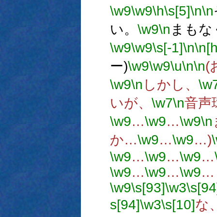
\w9
\w9
\h
\s[5]
\n
\n
い。
\w9
\n
まもな
\w9
\w9
\s[-1]
\n
\n[h
ー)
\w9
\w9
\u
\n
\n
(
\w9
\n
しかし、
\w
いが、
\w7
\n
音声
\w9
…
\w9
…
\w9
\n
か…
\w9
…
\w9
…)
\w9
…
\w9
…
\w9
…
\w9
…
\w9
…
\w9
…
\w9
\s[93]
\w3
\s[94
s[94]
\w3
\s[10]
な