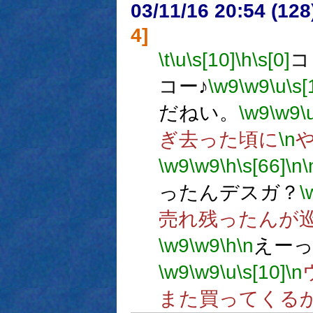
03/11/16 20:54 (1
4]
\t
\u
\s[10]
\h
\s[0]
コ
コー♪
\w9
\w9
\u
\s[
だねい。
\w9
\w9
\
ぎ去った頃に
\n
\w9
\w9
\h
\s[66]
\n
\
ったんデスガ？
\
売れ残ったんが
\w9
\w9
\h
\n
えー
\w9
\w9
\u
\s[10]
\n
また買ってくる