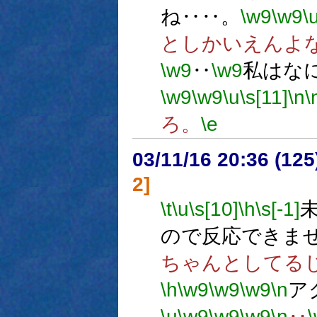
ね‥‥。
\w9
\w9
\
としかいえんよ
\w9
‥
\w9
私はな
\w9
\w9
\u
\s[11]
\n
\
ろ。
\e
03/11/16 20:36 (1
2]
\t
\u
\s[10]
\h
\s[-1]
ので反応できま
ちゃんとしてる
\h
\w9
\w9
\w9
\n
ア
\u
\w9
\w9
\w9
\n
‥