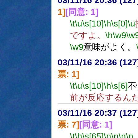
03/11/16 20:36 (1
1]
[同意: 1]
\t
\u
\s[10]
\h
\s[0]
\u
ですよ。
\h
\w9
\w
\w9
意味がよく。
03/11/16 20:36 (1
票: 1]
\t
\u
\s[10]
\h
\s[6]
不
前が反応するん
03/11/16 20:37 (1
票: 7]
[同意: 1]
\t
\h
\s[65]
\n
\n
\n
\n