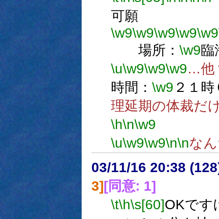
可願
\w9
\w9
\w9
\w9
\w9
場所：
\w9
臨
\u
\w9
\w9
\w9
…他
時間：
\w9
２１時
理延期の体裁だ
\h
\n
\w9
\u
\w9
\w9
\n
\n
なん
03/11/16 20:38 (1
3]
[同意: 1]
\t
\h
\s[60]
OKです