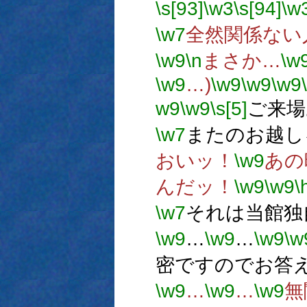
\s[93]
\w3
\s[94]
\w
\w7
全然関係ない
\w9
\n
まさか…
\w
\w9
…)
\w9
\w9
\w9
w9
\w9
\s[5]
ご来場
\w7
またのお越し
おいッ！
\w9
あの
んだッ！
\w9
\w9
\
\w7
それは当館独
\w9
…
\w9
…
\w9
\w
密ですのでお答
\w9
…
\w9
…
\w9
無