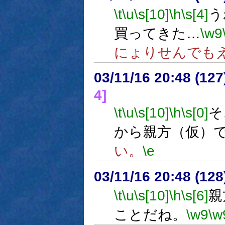
\t
\u
\s[10]
\h
\s[4]
う
買ってきた…
\w9
にょりせんでも
03/11/16 20:48 (1
4]
\t
\u
\s[10]
\h
\s[0]
そ
から親方（仮）
い。
\e
03/11/16 20:48 (1
\t
\u
\s[10]
\h
\s[6]
親
ことだね。
\w9
\w