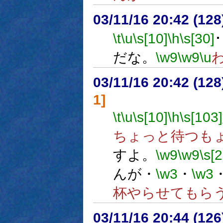
03/11/16 20:42 (1
\t
\u
\s[10]
\h
\s[30]
だな。
\w9
\w9
\u
03/11/16 20:42 (1
1]
\t
\u
\s[10]
\h
\s[103]
ちょっと待つも
すよ。
\w9
\w9
\s[
んが・
\w3
・
\w3
杯やらせてもら
03/11/16 20:44 (1