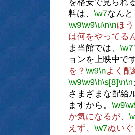
を格安で見られ
料は、
\w7
なんと
\w9
\w9
\u
\n
\n
ほう
は何をやってる
ま当館では、
\w7
ョンを上映中で
を？
\w9
\n
よく配
\w9
\w9
\h
\s[8]
\n
\n
さまざまな配給
ますから。
\w9
\w
か気になるが、
\
えず、
\w7
ぬいぐ