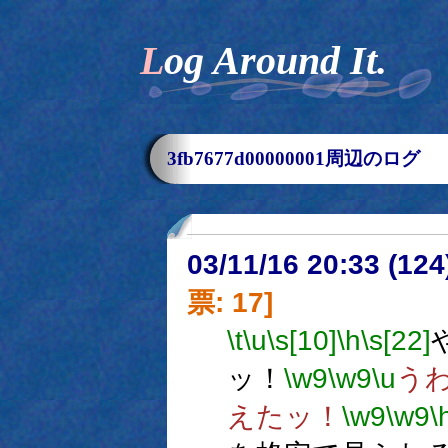
Log Around It.
3fb7677d00000001周辺のログ
03/11/16 20:33 (1
票: 17]
\t
\u
\s[10]
\h
\s[22]
ッ！
\w9
\w9
\u
う
えたッ！
\w9
\w9
\