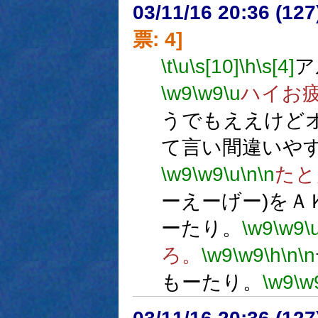
03/11/16 20:36 (1
票: 4]
\t
\u
\s[10]
\h
\s[4]
ア
\w9
\w9
\u
ハイお
うでもええけど
て言い間違いや
\w9
\w9
\u
\n
\n
たと
ーえーげー)をＡ
ーたり。
\w9
\w9
\
ろ。
\w9
\w9
\h
\n
\n
もーたり。
\w9
\w