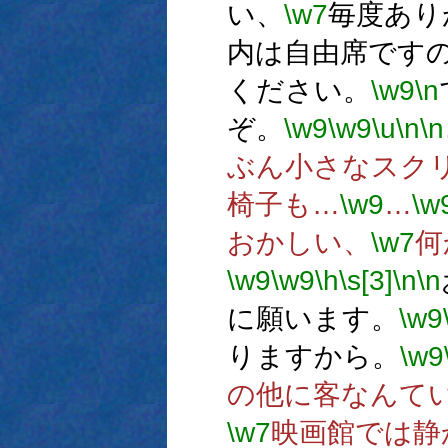
い、
\w7
毎度あり
内は自由席です
ください。
\w9
\n
ぞ。
\w9
\w9
\u
\n
\n
ぶん小さなスク
椅子も…
\w9
…
\w
おかしい、
\w7
何
\w9
\w9
\h
\s[3]
\n
\n
に願います。
\w9
りますから。
\w9
の他に客なんて
\w7
映画館では静