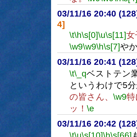
03/11/16 20:40 (1
4]
\t
\h
\s[0]
\u
\s[11]
女
\w9
\w9
\h
\s[7]
や
03/11/16 20:41 (1
\t
\_q
ベストテン
というわけで5
の皆さん、
\w9
特
ッ！
\e
03/11/16 20:42 (1
\t
\u
\s[10]
\h
\s[66]