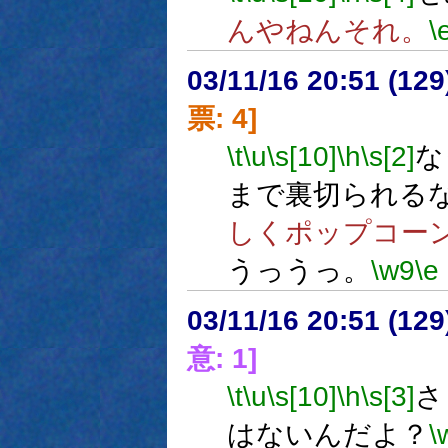
んやねんそれ。
\
03/11/16 20:51 (1
票: 4]
\t
\u
\s[10]
\h
\s[2]
な
まで裏切られる
しくポップコー
うっうっ。
\w9
\e
03/11/16 20:51 (1
意: 1]
\t
\u
\s[10]
\h
\s[3]
さ
はないんだよ？
\