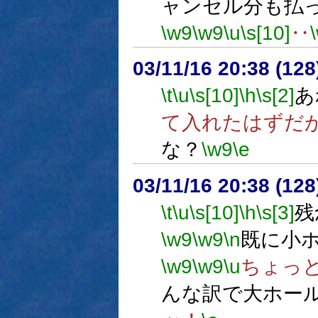
ャンセル分も払
\w9
\w9
\u
\s[10]
‥
03/11/16 20:38 (1
\t
\u
\s[10]
\h
\s[2]
あ
て入れたはずだ
な？
\w9
\e
03/11/16 20:38 (1
\t
\u
\s[10]
\h
\s[3]
残
\w9
\w9
\n
既に小
\w9
\w9
\u
ちょっ
んな訳で大ホー