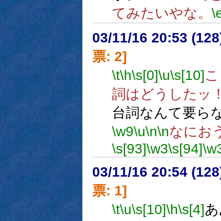
てみたいやな。
\
03/11/16 20:53 (1
票: 2]
\t
\h
\s[0]
\u
\s[10]
こ
詞はどうしたッ
台詞なんて要ら
\w9
\u
\n
\n
なにお
\s[93]
\w3
\s[94]
\w
03/11/16 20:54 (1
票: 1]
\t
\u
\s[10]
\h
\s[4]
あ