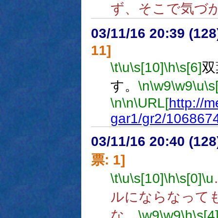
ず、そこで気づ
03/11/16 20:39 (1
11]
\t
\u
\s[10]
\h
\s[6]
双
す。
\n
\w9
\w9
\u
\s
\n
\n
\URL[
http://m
gar1/gr2/106867
03/11/16 20:40 (1
票: 1]
\t
\u
\s[10]
\h
\s[0]
\u
ルにならなって
な。
\w9
\w9
\h
\s[4