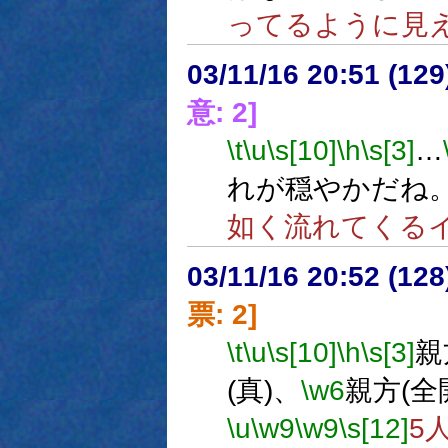
ってるように見
03/11/16 20:51 (1
意: 2]
\t
\u
\s[10]
\h
\s[3]
…
れが穏やかだね
如く流れてくる
03/11/16 20:52 (1
票: 2]
\t
\u
\s[10]
\h
\s[3]
親
(真)、
\w6
親方(全
\u
\w9
\w9
\s[12]
5