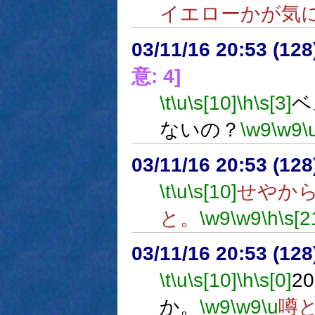
イエローかが気
03/11/16 20:53 (1
意: 4]
\t
\u
\s[10]
\h
\s[3]
ベ
ないの？
\w9
\w9
\
03/11/16 20:53 (1
\t
\u
\s[10]
せやか
と。
\w9
\w9
\h
\s[2
03/11/16 20:53 (1
\t
\u
\s[10]
\h
\s[0]
2
か。
\w9
\w9
\u
噂