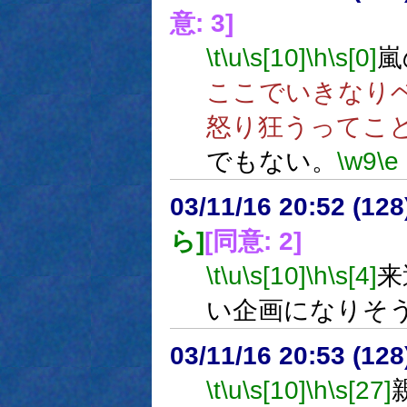
意: 3]
\t
\u
\s[10]
\h
\s[0]
嵐
ここでいきなり
怒り狂うってこ
でもない。
\w9
\e
03/11/16 20:52 (1
ら]
[同意: 2]
\t
\u
\s[10]
\h
\s[4]
来
い企画になりそ
03/11/16 20:53 (1
\t
\u
\s[10]
\h
\s[27]