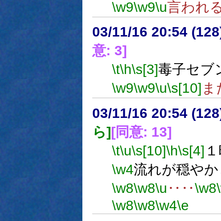
\w9
\w9
\u
言われ
03/11/16 20:54 (1
意: 3]
\t
\h
\s[3]
毒子セブ
\w9
\w9
\u
\s[10]
ま
03/11/16 20:54 (1
ら]
[同意: 13]
\t
\u
\s[10]
\h
\s[4]
１
\w4
流れが穏やか
\w8
\w8
\u
‥‥
\w8
\w8
\w8
\w4
\e