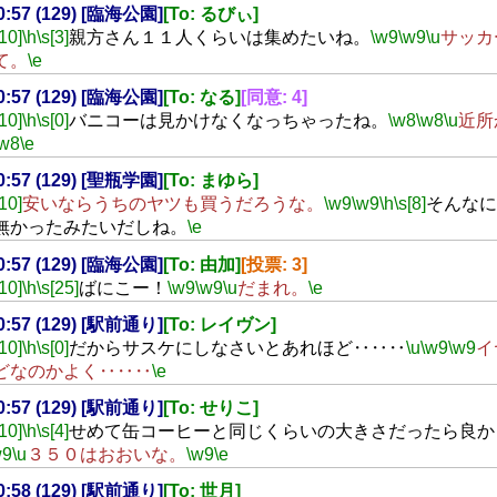
20:57 (129) [臨海公園]
[To: るびぃ]
[10]
\h
\s[3]
親方さん１１人くらいは集めたいね。
\w9
\w9
\u
サッカ
て。
\e
20:57 (129) [臨海公園]
[To: なる]
[同意: 4]
[10]
\h
\s[0]
バニコーは見かけなくなっちゃったね。
\w8
\w8
\u
近所
\w8
\e
20:57 (129) [聖瓶学園]
[To: まゆら]
[10]
安いならうちのヤツも買うだろうな。
\w9
\w9
\h
\s[8]
そんなに
無かったみたいだしね。
\e
20:57 (129) [臨海公園]
[To: 由加]
[投票: 3]
[10]
\h
\s[25]
ばにこー！
\w9
\w9
\u
だまれ。
\e
20:57 (129) [駅前通り]
[To: レイヴン]
[10]
\h
\s[0]
だからサスケにしなさいとあれほど‥‥‥
\u
\w9
\w9
イ
どなのかよく‥‥‥
\e
20:57 (129) [駅前通り]
[To: せりこ]
[10]
\h
\s[4]
せめて缶コーヒーと同じくらいの大きさだったら良か
w9
\u
３５０はおおいな。
\w9
\e
20:58 (129) [駅前通り]
[To: 世月]