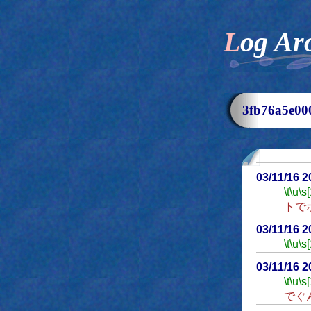
Log Ar
3fb76a5e
03/11/16 
\t
\u
\s
トで
03/11/16 
\t
\u
\s
03/11/16 
\t
\u
\s
でぐ