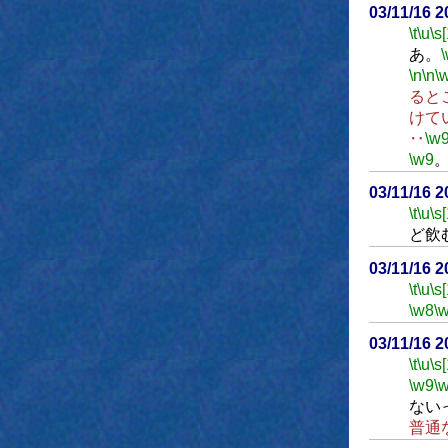
03/11/16 
\t
\u
\s
あ。
\n
\n
\
ると
けて
‥
\w
\w9
03/11/16 
\t
\u
\s
ど飲
03/11/16 
\t
\u
\s
\w8
\
03/11/16 
\t
\u
\s
\w9
\
ない
普通