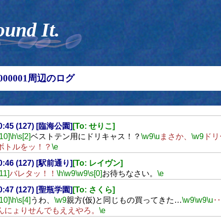
ound It.
00000001周辺のログ
20:45 (127) [臨海公園]
[To: せりこ]
[10]
\h
\s[2]
ベストテン用にドリキャス！？
\w9
\u
まさか、
\w9
ドリ
ボトルをッ！？
\e
20:46 (127) [駅前通り]
[To: レイヴン]
[11]
バレタッ！！
\h
\w9
\w9
\s[0]
お待ちなさい。
\e
20:47 (127) [聖瓶学園]
[To: さくら]
[10]
\h
\s[4]
うわ、
\w9
親方(仮)と同じもの買ってきた…
\w9
\w9
\u
‥
んにょりせんでもええやろ。
\e