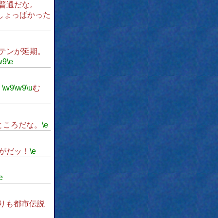
普通だな。
しょっぱかった
テンが延期。
w9
\e
。
\w9
\w9
\u
む
ところだな。
\e
がだッ！
\e
e
りも都市伝説