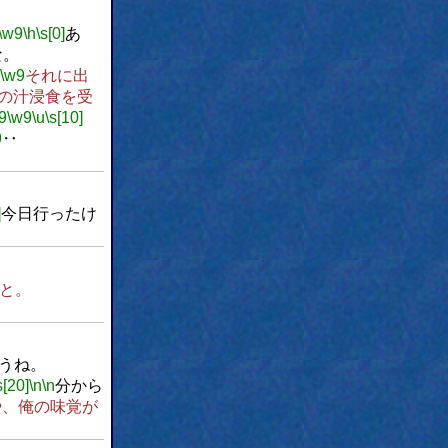
\w9
\h
\s[0]
あ
な。
\w9
それに出
の汁浸食を受
9
\w9
\u
\s[10]
9
‥
]
今日行ったけ
と。
うね。
s[20]
\n
\n
分から
や、俺の味覚が