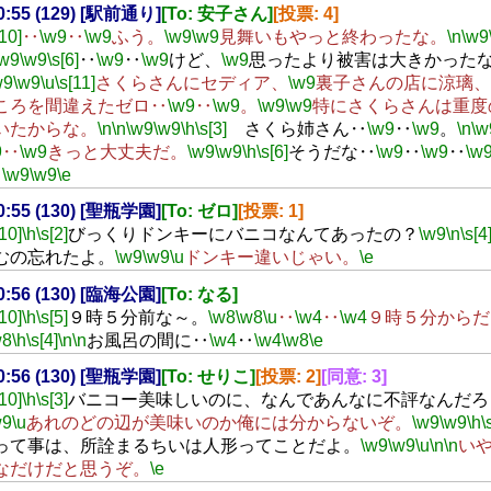
20:55 (129) [駅前通り]
[To: 安子さん]
[投票: 4]
[10]
‥
\w9
‥
\w9
ふう。
\w9
\w9
見舞いもやっと終わったな。
\n
\w9
\w9
\w9
\s[6]
‥
\w9
‥
\w9
けど、
\w9
思ったより被害は大きかった
w9
\w9
\u
\s[11]
さくらさんにセディア、
\w9
裏子さんの店に涼璃、
ころを間違えたゼロ‥
\w9
‥
\w9
。
\w9
\w9
特にさくらさんは重度
いたからな。
\n
\n
\w9
\w9
\h
\s[3]
さくら姉さん‥
\w9
‥
\w9
。
\n
\w
9
‥
\w9
きっと大丈夫だ。
\w9
\w9
\h
\s[6]
そうだな‥
\w9
‥
\w9
‥
\w
。
\w9
\w9
\e
20:55 (130) [聖瓶学園]
[To: ゼロ]
[投票: 1]
[10]
\h
\s[2]
びっくりドンキーにバニコなんてあったの？
\w9
\n
\s[4
むの忘れたよ。
\w9
\w9
\u
ドンキー違いじゃい。
\e
20:56 (130) [臨海公園]
[To: なる]
[10]
\h
\s[5]
９時５分前な～。
\w8
\w8
\u
‥
\w4
‥
\w4
９時５分からだ
w8
\h
\s[4]
\n
\n
お風呂の間に‥
\w4
‥
\w4
\w8
\e
20:56 (130) [聖瓶学園]
[To: せりこ]
[投票: 2]
[同意: 3]
[10]
\h
\s[3]
バニコー美味しいのに、なんであんなに不評なんだろ
w9
\u
あれのどの辺が美味いのか俺には分からないぞ。
\w9
\w9
\h
\
って事は、所詮まるちいは人形ってことだよ。
\w9
\w9
\u
\n
\n
い
なだけだと思うぞ。
\e