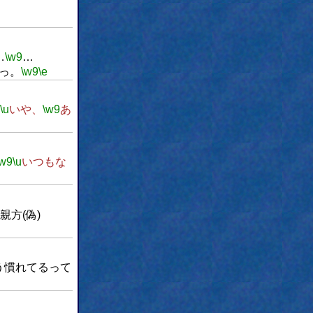
…
\w9
…
っ。
\w9
\e
\u
いや、
\w9
あ
\w9
\u
いつもな
親方(偽)
う慣れてるって