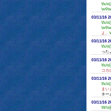
\t
\u
\s
\w9
\
03/11/16 
\t
\u
\s
\w9
\
よ。
\
03/11/16 
\t
\u
\s
った
03/11/16 
\t
\u
\s
コカ
03/11/16 
\t
\u
\s
まい
ネー
03/11/16 
\t
\h
\s[