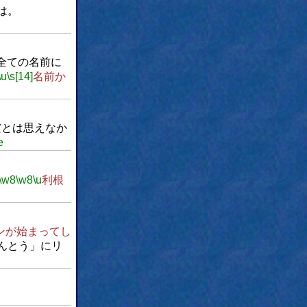
は。
全ての名前に
\u
\s[14]
名前か
だとは思えなか
e
\w8
\w8
\u
利根
ンが始まってし
んとう」にリ