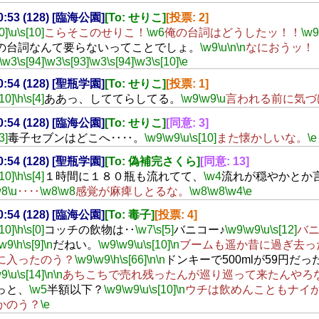
20:53 (128) [臨海公園]
[To: せりこ]
[投票: 2]
0]
\u
\s[10]
こらそこのせりこ！
\w6
俺の台詞はどうしたッ！！
\w9
の台詞なんて要らないってことでしょ。
\w9
\u
\n
\n
なにおうッ！
\w3
\s[94]
\w3
\s[93]
\w3
\s[94]
\w3
\s[10]
\e
20:54 (128) [聖瓶学園]
[To: せりこ]
[投票: 1]
[10]
\h
\s[4]
ああっ、しててらしてる。
\w9
\w9
\u
言われる前に気づ
20:54 (128) [臨海公園]
[To: せりこ]
[同意: 3]
3]
毒子セブンはどこへ‥‥。
\w9
\w9
\u
\s[10]
また懐かしいな。
\e
20:54 (128) [聖瓶学園]
[To: 偽補完さくら]
[同意: 13]
[10]
\h
\s[4]
１時間に１８０瓶も流れてて、
\w4
流れが穏やかとか
w8
\u
‥‥
\w8
\w8
感覚が麻痺しとるな。
\w8
\w8
\w4
\e
20:54 (128) [臨海公園]
[To: 毒子]
[投票: 4]
[10]
\h
\s[0]
コッチの飲物は‥
\w7
\s[5]
バニコー♪
\w9
\w9
\u
\s[12]
バ
\w9
\h
\s[9]
\n
だねい。
\w9
\w9
\u
\s[10]
\n
ブームも遥か昔に過ぎ去っ
に入ったのう？
\w9
\w9
\h
\s[66]
\n
\n
ドンキーで500mlが59円だ
w9
\u
\s[14]
\n
\n
あちこちで売れ残ったんが巡り巡って来たんやろ
っと、
\w5
半額以下？
\w9
\w9
\u
\s[10]
\n
ウチは飲めんこともナイ
かのう？
\e