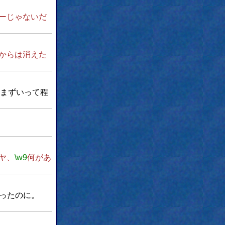
ーじゃないだ
からは消えた
まずいって程
ヤ、
\w9
何があ
ったのに。