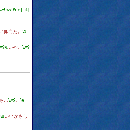
\w9
\w9
\u
\s[14]
い傾向だ。
\e
w9
\u
いや、
\w9
も…
\w9
。
\e
9
\u
いいかもし