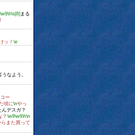
\w9
\h
\s[8]
まる
！
けッ！
\e
言うなよう。
ニコー
た頃に
\n
やっ
ったんデスガ？
な？
\w9
\w9
\h
\n
からまた買って