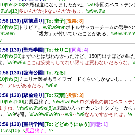
[10]
\h
\s[203]
35瓶程度になりましたかね。
\w9
今回のベストテン
w9
\u
\s[13]
多いんだか少ないんだかもょ。
\w9
\w9
\e
20:58 (130) [駅前通り]
[To: 奎子]
[投票: 8]
[10]
\h
\s[0]
トリビア。
\w9
\w9
\n
\n
ボトルサッカーチームの選手の
w9
\w9
\n
「親方」が付いていたことがある。
\w9
\w9
\n
\n
e
20:58 (130) [聖瓶学園]
[To: せりこ]
[同意: 4]
[10]
\h
\s[20]
まずいとは思わなかったけど、150円出すほどの味
よ。
\w9
\w9
\u
ここは安売りしてない限りは買わないだろうな。
\
20:58 (130) [臨海公園]
[To: なる]
[10]
\h
\s[3]
チェリオ製品もライフガードくらいしかないし。。。
の、アレがあるだろ。
\w8
\e
20:58 (130) [駅前通り]
[To: 双葉]
[投票: 3]
[10]
\h
\s[100]
お風呂終了。
\u
\w9
\w9
\w9
ログ消化の前にベストテ
ますね。
\h
\w9
\w9
\w9
\s[6]
\n
未読の入ったカレントタブを「かり
ム、
\w9
待避。
\u
\w9
\w9
\w9
\n
‥
\w9
‥
\w9
なんですかそれは。
\e
20:59 (130) [聖瓶学園]
[To: どどめうにゅう]
[同意: 1]
0]
\u
\s[10]
\_s
風呂終了。
\e