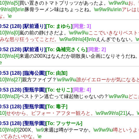
[10]
\h
\s[5]
買い置きのトマトプリッツがあったよ。
\w9
\w9
\u
お、
w9
\h
\s[8]
\n
\n
豚骨ラーメン味はちょっとね。
\w9
\w9
\u
\n
\n
アレは
な。
\e
20:52 (128) [駅前通り]
[To: まゆら]
[同意: 3]
[10]
\h
\s[0]
嵐の前の静けさだよ。
\w9
\w9
\u
ここでいきなりベスト
みな怒り狂うってことだ。
\w9
\w9
\h
\s[4]
\n
\n
えんぎでもない。
\
20:52 (128) [駅前通り]
[To: 偽補完さくら]
[同意: 2]
[10]
\h
\s[4]
来週の200Xはなんだか胡散臭い企画になりそうだね
e
20:53 (128) [臨海公園]
[To: 由加]
[10]
\h
\s[27]
親方ファイブ？
\w9
\w9
\u
誰がイエローかが気になる
20:53 (128) [聖瓶学園]
[To: せりこ]
[同意: 4]
[10]
\h
\s[3]
ベストテン逃亡って縁起物じゃないの？
\w9
\w9
\u
どこ
20:53 (128) [聖瓶学園]
[To: 毒子]
[10]
せやから、ビフォー・アフター観ろと。
\w9
\w9
\h
\s[21]
ん。
\
20:53 (128) [聖瓶学園]
[To: フッサール]
[10]
\h
\s[0]
200X、
\w9
来週は噂がテーマか。
\w9
\w9
\u
噂というよ
いてみたいやな。
\e