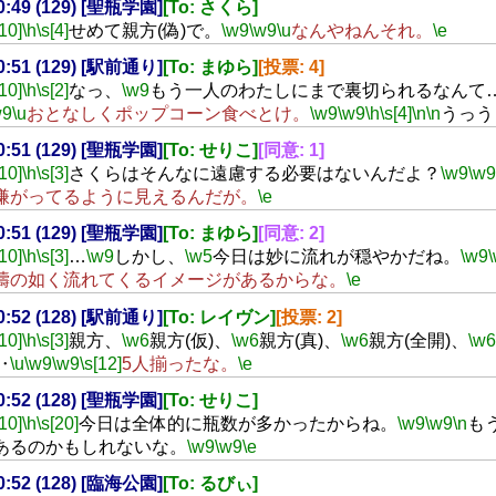
20:49 (129) [聖瓶学園]
[To: さくら]
[10]
\h
\s[4]
せめて親方(偽)で。
\w9
\w9
\u
なんやねんそれ。
\e
20:51 (129) [駅前通り]
[To: まゆら]
[投票: 4]
[10]
\h
\s[2]
なっ、
\w9
もう一人のわたしにまで裏切られるなんて
w9
\u
おとなしくポップコーン食べとけ。
\w9
\w9
\h
\s[4]
\n
\n
うっう
20:51 (129) [聖瓶学園]
[To: せりこ]
[同意: 1]
[10]
\h
\s[3]
さくらはそんなに遠慮する必要はないんだよ？
\w9
\w9
嫌がってるように見えるんだが。
\e
20:51 (129) [聖瓶学園]
[To: まゆら]
[同意: 2]
[10]
\h
\s[3]
…
\w9
しかし、
\w5
今日は妙に流れが穏やかだね。
\w9
濤の如く流れてくるイメージがあるからな。
\e
20:52 (128) [駅前通り]
[To: レイヴン]
[投票: 2]
[10]
\h
\s[3]
親方、
\w6
親方(仮)、
\w6
親方(真)、
\w6
親方(全開)、
\w6
‥
\u
\w9
\w9
\s[12]
5人揃ったな。
\e
20:52 (128) [聖瓶学園]
[To: せりこ]
[10]
\h
\s[20]
今日は全体的に瓶数が多かったからね。
\w9
\w9
\n
も
あるのかもしれないな。
\w9
\w9
\e
20:52 (128) [臨海公園]
[To: るびぃ]