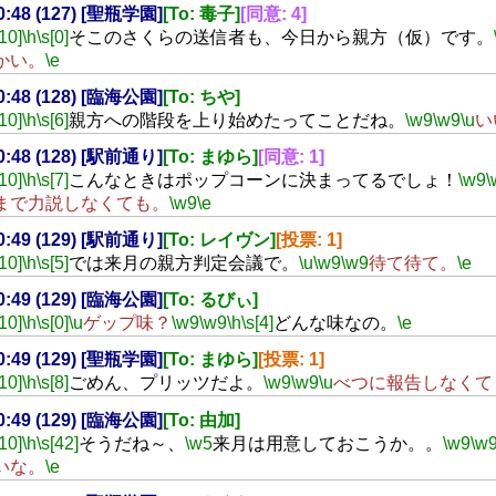
20:48 (127) [聖瓶学園]
[To: 毒子]
[同意: 4]
[10]
\h
\s[0]
そこのさくらの送信者も、今日から親方（仮）です。
かい。
\e
20:48 (128) [臨海公園]
[To: ちや]
[10]
\h
\s[6]
親方への階段を上り始めたってことだね。
\w9
\w9
\u
い
20:48 (128) [駅前通り]
[To: まゆら]
[同意: 1]
[10]
\h
\s[7]
こんなときはポップコーンに決まってるでしょ！
\w9
\
まで力説しなくても。
\w9
\e
20:49 (129) [駅前通り]
[To: レイヴン]
[投票: 1]
[10]
\h
\s[5]
では来月の親方判定会議で。
\u
\w9
\w9
待て待て。
\e
20:49 (129) [臨海公園]
[To: るびぃ]
[10]
\h
\s[0]
\u
ゲップ味？
\w9
\w9
\h
\s[4]
どんな味なの。
\e
20:49 (129) [聖瓶学園]
[To: まゆら]
[投票: 1]
[10]
\h
\s[8]
ごめん、プリッツだよ。
\w9
\w9
\u
べつに報告しなくて
20:49 (129) [臨海公園]
[To: 由加]
[10]
\h
\s[42]
そうだね～、
\w5
来月は用意しておこうか。。
\w9
\w
いな。
\e