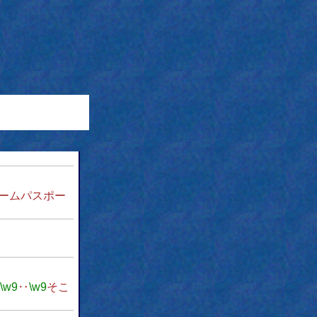
ームパスポー
\w9
‥
\w9
そこ